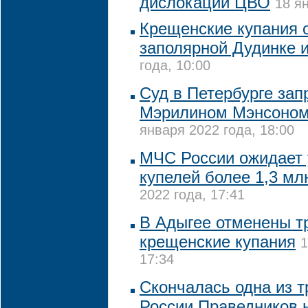
дислокации ЦВО
18 я
Крещенские купания 
заполярной Дудинке 
года, 10:00
Суд в Петербурге зап
Мэрилином Мэнсоном
января 2022 года, 18:00
МЧС России ожидает 
купелей более 1,3 мл
2022 года, 17:41
В Адыгее отменены 
крещенские купания
1
17:34
Скончалась одна из т
России Праведников 