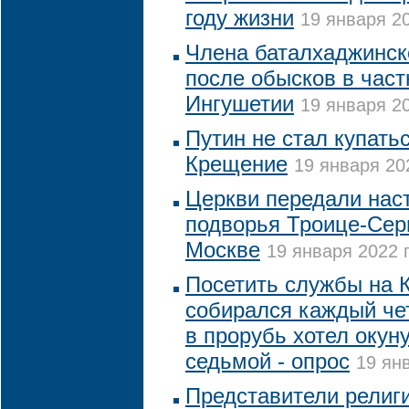
году жизни
19 января 20
Члена баталхаджинск
после обысков в час
Ингушетии
19 января 20
Путин не стал купать
Крещение
19 января 20
Церкви передали нас
подворья Троице-Сер
Москве
19 января 2022 г
Посетить службы на 
собирался каждый че
в прорубь хотел окун
седьмой - опрос
19 янв
Представители религ