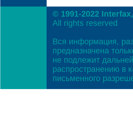
© 1991-2022 Interfax
All rights reserved
Вся информация, ра
предназначена тольк
не подлежит дальней
распространению в к
письменного разреш