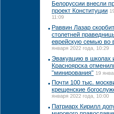
Белоруссии внесли п
проект Конституции
1
11:09
Раввин Лазар скорбит
столетней праведниц
еврейскую семью во 
января 2022 года, 10:29
Эвакуацию в школах 
Красноярска отменили
"минирования"
19 янва
Почти 100 тыс. москв
крещенские богослуже
января 2022 года, 10:00
Патриарх Кирилл допу
мирового православия