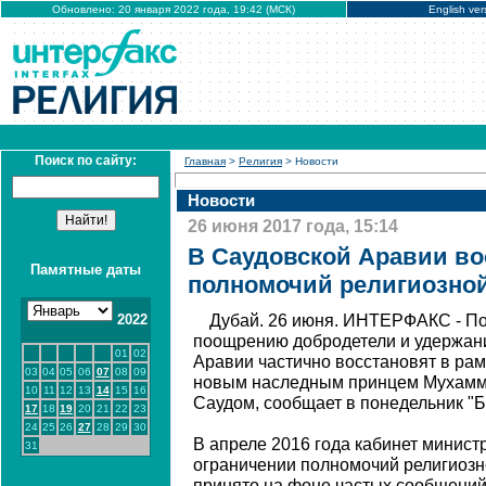
Обновлено: 20 января 2022 года, 19:42 (МСК)
English ver
Поиск по сайту:
Главная
>
Религия
> Новости
Новости
26 июня 2017 года, 15:14
В Саудовской Аравии во
Памятные даты
полномочий религиозно
2022
Дубай. 26 июня. ИНТЕРФАКС - По
поощрению добродетели и удержан
01
02
Аравии частично восстановят в рам
03
04
05
06
07
08
09
новым наследным принцем Мухамм
10
11
12
13
14
15
16
Саудом, сообщает в понедельник "Б
17
18
19
20
21
22
23
24
25
26
27
28
29
30
В апреле 2016 года кабинет минист
31
ограничении полномочий религиозн
принято на фоне частых сообщени