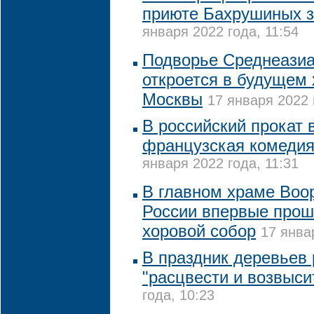
приюте Бахрушиных з
января 2022 года, 11:54
Подворье Среднеазиа
откроется в будущем 
Москвы
17 января 2022 
В российский прокат 
французская комедия
января 2022 года, 11:31
В главном храме Воо
России впервые прош
хоровой собор
17 янва
В праздник деревьев
"расцвести и возвыси
года, 10:23