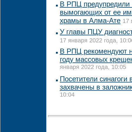
В РПЦ предупредили 
вымогающих от ее им
храмы в Алма-Ате
17 
У главы ПЦУ диагнос
17 января 2022 года, 10:0
В РПЦ рекомендуют н
году массовых креще
января 2022 года, 10:05
Посетители синагоги
захвачены в заложни
10:04