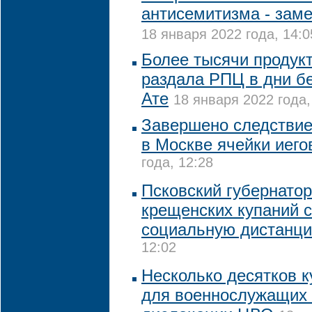
антисемитизма - зам
18 января 2022 года, 14:0
Более тысячи продук
раздала РПЦ в дни б
Ате
18 января 2022 года,
Завершено следствие
в Москве ячейки иего
года, 12:28
Псковский губернатор
крещенских купаний 
социальную дистанц
12:02
Несколько десятков к
для военнослужащих 