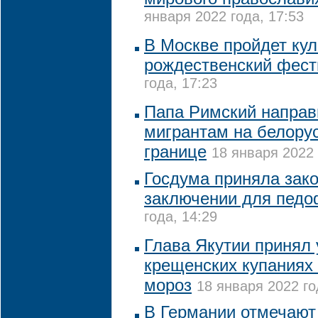
января 2022 года, 17:53
В Москве пройдет ку
рождественский фест
года, 17:23
Папа Римский напра
мигрантам на белору
границе
18 января 2022 
Госдума приняла зак
заключении для пед
года, 14:29
Глава Якутии принял 
крещенских купаниях 
мороз
18 января 2022 го
В Германии отмечают