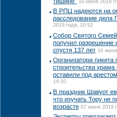
тишине"
10 июня 2019 го
В РПЦ надеются на о
расследование дела 
2019 года, 10:52
Собор Святого Семей
получил разрешение 
спустя 137 лет
10 июня
Организатора пикета 
строительства храма 
оставили под аресто
14:10
В праздник Шавуот е
что изучать Тору не 
возрасте
07 июня 2019 г
Эксперты предлагают