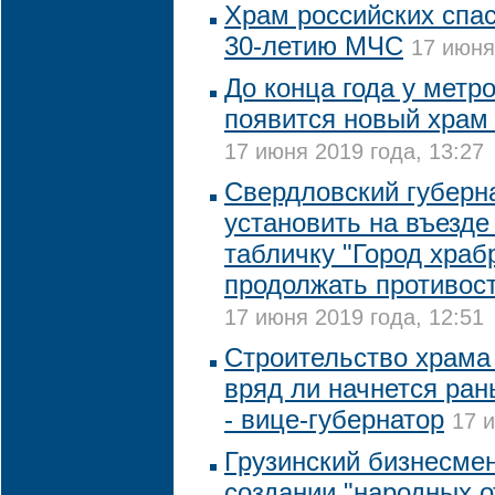
Храм российских спас
30-летию МЧС
17 июня
До конца года у метр
появится новый храм 
17 июня 2019 года, 13:27
Свердловский губерн
установить на въезде
табличку "Город храб
продолжать противост
17 июня 2019 года, 12:51
Строительство храма
вряд ли начнется ран
- вице-губернатор
17 
Грузинский бизнесме
создании "народных 