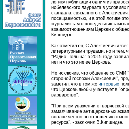
логику публикации одним из право
нобелевского лауреата в условиях
скандала, связанного с Алексиевич. 
посещаемостью, и в этой логике это
журналистам в понедельник замгла
взаимоотношениям Церкви с общес
Кипшидзе.
Как отметил он, С.Алексиевич извес
литературными трудами, но и тем, ч
"Радио Польша" в 2015 году, заявил
нет и что это не ее Церковь.
Не исключив, что общение со СМИ 
стороной госпожи Алексиевич", пре
заметил, что в том же
интервью
поль
что Церковь якобы участвует в "оп
варварство".
"При всем уважении к творческой с
замалчивание антицерковных эскап
вполне честно по отношению к мно
ресурса", - заключил В.Кипшидзе.