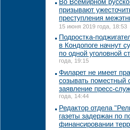
Во Всемирном русско
призывают ужесточит
преступления межэтн
15 июня 2019 года, 18:53
Подростка-поджигател
в Кондопоге начнут с
по одной уголовной с
года, 19:15
Филарет не имеет пр
созывать поместный 
заявление пресс-слу
года, 14:44
Редактор отдела "Рел
газеты задержан по п
финансировании терр