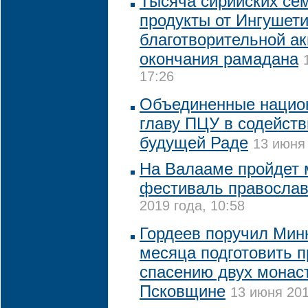
Тысяча сирийских се
продукты от Ингушети
благотворительной а
окончания рамадана
17:26
Объединенные нацио
главу ПЦУ в содейств
будущей Раде
13 июня 
На Валааме пройдет
фестиваль православ
2019 года, 10:58
Гордеев поручил Мин
месяца подготовить 
спасению двух монас
Псковщине
13 июня 201