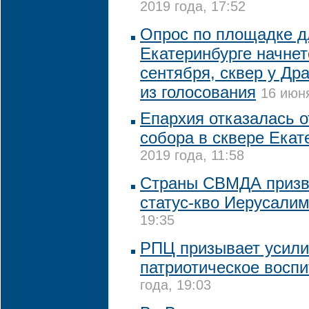
2019 года, 17:52
Опрос по площадке д
Екатеринбурге начнет
сентября, сквер у Др
из голосования
16 июня
Епархия отказалась о
собора в сквере Екат
2019 года, 11:58
Страны СВМДА призв
статус-кво Иерусали
19:35
РПЦ призывает усили
патриотическое восп
года, 19:03