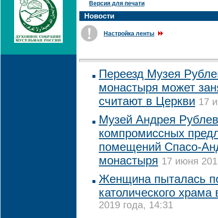
Версия для печати
Новости
Настройка ленты
Переезд Музея Рубле
монастыря может заня
считают в Церкви
17 и
Музей Андрея Рублев
компромиссных предл
помещений Спасо-Ан
монастыря
17 июня 201
Женщина пыталась п
католического храма 
2019 года, 14:31