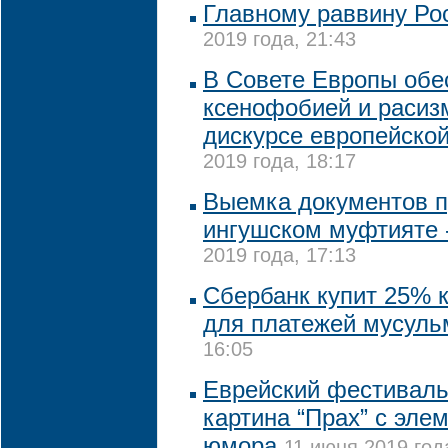
Главному раввину Рос
2019 года, 21:43
В Совете Европы обе
ксенофобией и расиз
дискурсе европейской
2019 года, 18:17
Выемка документов п
ингушском муфтияте -
2019 года, 17:13
Сбербанк купит 25% 
для платежей мусуль
16:05
Еврейский фестиваль
картина “Прах” с эле
юмора
11 июня 2019 год