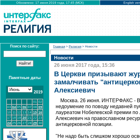
Обновлено: 17 июня 2019 года, 17:45 (МСК)
English ver
Поиск по сайту:
Главная
>
Религия
> Новости
Новости
26 июня 2017 года, 15:36
В Церкви призывают жу
Памятные даты
замалчивать "антицерко
Алексиевич
2019
Москва. 26 июня. ИНТЕРФАКС - В
01
02
недоумение по поводу недавней пу
03
04
05
06
07
08
09
лауреатом Нобелевской премии по 
10
11
12
13
14
15
16
Алексиевич на православном ресур
17
18
19
20
21
22
23
24
25
26
27
28
29
30
антицерковной позиции.
"Не надо быть слишком хорошо ос