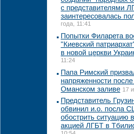
с представителями Л
заинтересовалась по
года, 11:41
Попытки Филарета во
"Киевский патриархат
в новой церкви Укра
11:24
Папа Римский призва
напряженности после 
Оманском заливе
17 и
Представитель Грузи
обвинил и.о. посла 
обострить ситуацию в
акцией ЛГБТ в Тбили
10:54