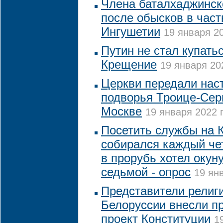
Члена баталхаджинск
после обысков в час
Ингушетии
19 января 20
Путин не стал купать
Крещение
19 января 20
Церкви передали нас
подворья Троице-Сер
Москве
19 января 2022 г
Посетить службы на 
собирался каждый че
в прорубь хотел окун
седьмой - опрос
19 янв
Представители религ
Белоруссии внесли п
проект Конституции
1