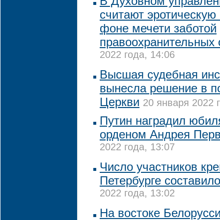
В Духовном управле
считают эротическую
фоне мечети заботой
правоохранительных 
2022 года, 14:06
Высшая судебная инс
вынесла решение в п
Церкви
20 января 2022 г
Путин наградил юби
орденом Андрея Перв
2022 года, 13:07
Число участников кре
Петербурге составило
2022 года, 13:02
На востоке Белорусси