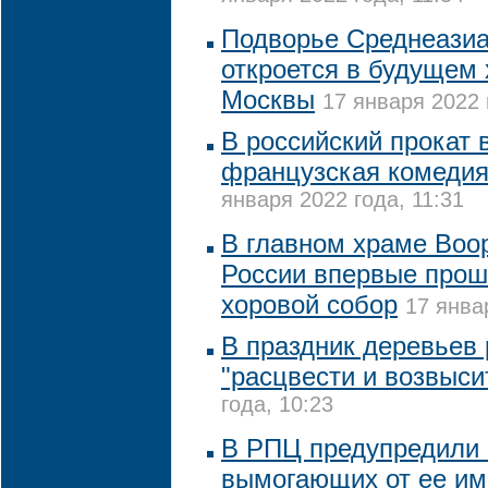
Подворье Среднеазиа
откроется в будущем 
Москвы
17 января 2022 
В российский прокат 
французская комедия
января 2022 года, 11:31
В главном храме Воо
России впервые прош
хоровой собор
17 янва
В праздник деревьев
"расцвести и возвыси
года, 10:23
В РПЦ предупредили 
вымогающих от ее им