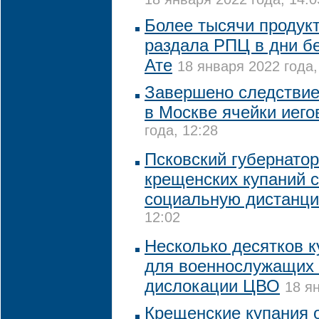
Более тысячи продук
раздала РПЦ в дни б
Ате
18 января 2022 года,
Завершено следствие
в Москве ячейки иего
года, 12:28
Псковский губернатор
крещенских купаний 
социальную дистанц
12:02
Несколько десятков к
для военнослужащих 
дислокации ЦВО
18 я
Крещенские купания 