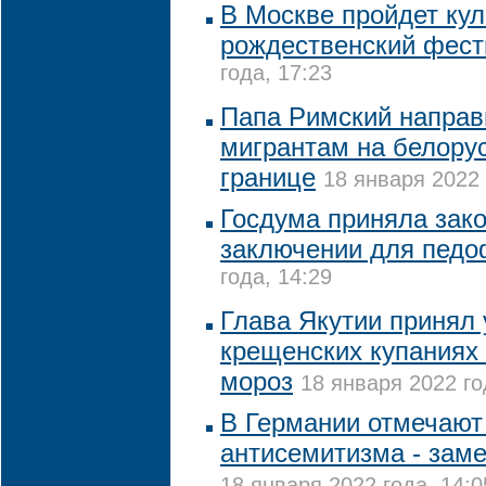
В Москве пройдет ку
рождественский фест
года, 17:23
Папа Римский напра
мигрантам на белору
границе
18 января 2022 
Госдума приняла зак
заключении для пед
года, 14:29
Глава Якутии принял 
крещенских купаниях 
мороз
18 января 2022 го
В Германии отмечают
антисемитизма - зам
18 января 2022 года, 14:0