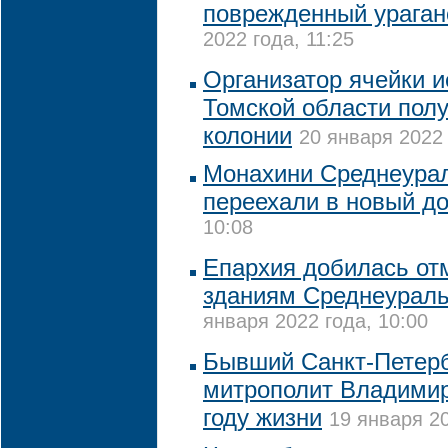
поврежденный ураган
2022 года, 11:25
Организатор ячейки и
Томской области полу
колонии
20 января 2022 
Монахини Среднеурал
переехали в новый д
10:08
Епархия добилась от
зданиям Среднеураль
января 2022 года, 10:00
Бывший Санкт-Петерб
митрополит Владимир
году жизни
19 января 20