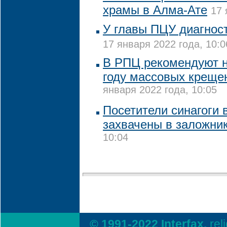
храмы в Алма-Ате
17 
У главы ПЦУ диагнос
17 января 2022 года, 10:0
В РПЦ рекомендуют н
году массовых креще
января 2022 года, 10:05
Посетители синагоги
захвачены в заложни
10:04
© 1991-2022 Interfax,
rel