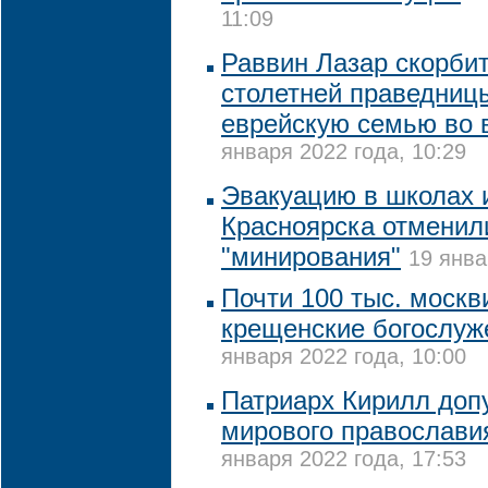
11:09
Раввин Лазар скорбит
столетней праведниц
еврейскую семью во 
января 2022 года, 10:29
Эвакуацию в школах 
Красноярска отменили
"минирования"
19 янва
Почти 100 тыс. москв
крещенские богослуже
января 2022 года, 10:00
Патриарх Кирилл допу
мирового православия
января 2022 года, 17:53