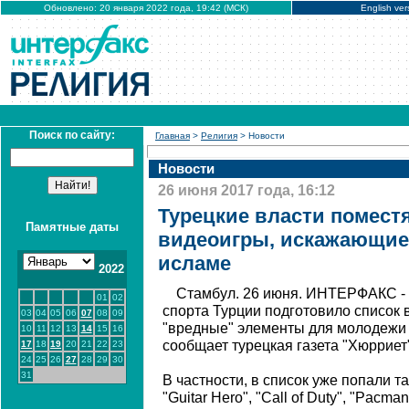
Обновлено: 20 января 2022 года, 19:42 (МСК)
English ver
Поиск по сайту:
Главная
>
Религия
> Новости
Новости
26 июня 2017 года, 16:12
Турецкие власти поместя
Памятные даты
видеоигры, искажающие
исламе
2022
Стамбул. 26 июня. ИНТЕРФАКС -
01
02
спорта Турции подготовило список 
03
04
05
06
07
08
09
"вредные" элементы для молодежи
10
11
12
13
14
15
16
сообщает турецкая газета "Хюрриет
17
18
19
20
21
22
23
24
25
26
27
28
29
30
31
В частности, в список уже попали т
"Guitar Hero", "Call of Duty", "Pacma