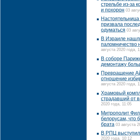
стрельбе из-за 
и похорон
03 авгу
Настоятельница
призвала после
одуматься
03 авг
В Израиле нашл
паломничество н
августа 2020 года, 1
В соборе Парижс
демонтажу боль
Превращение Ай
отношение избир
августа 2020 года, 1
Храмовый компл
страдавший от в
2020 года, 11:05
Митрополит Фил
белорусам, что 
брата
03 августа 2
В РПЦ выступил
2020 года, 10:12