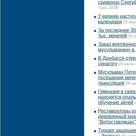
схимонах Сергий
года, 18:06
У евреев наступ
календаря
29 июл
За последние 30
тыс. мечетей
29 и
Заказ жертвенно
мусульманину в 
В Донбассе откр
синагогу
29 июля 
Мусульман Петер
посещения мечет
трансляция
29 ию
Гимназия в свер
находится опаль
обучение детей
Реставраторы ра
деревянный храм
"Витоставлицах"
Турция защищае
- Эрдоган