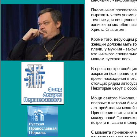
канонами", - информируе
Паломникам посоветовал
выражать через упомина
течение дня священнос
записки на молебен писа
Христа Спасителя.
Кроме того, верующим р
женщин должны быть гол
плечи, у мужчин - закры
что никакого специально
мощам пускают всех.
В пресс-центре сообщили
закрытия (как правило, 
время нахождения в отс
стоящих рядом автобуса
Некоторые берут с собо
Мощи святого Николая, 
впервые в истории были
лет пребывания мощей в
Принесение святыни ст
между папой Франциско
встречи в Гаване в фев
С момента принесения 