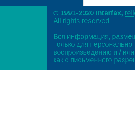
© 1991-2020 Interfax,
rel
All rights reserved
Вся информация, размещ
только для персонально
воспроизведению и / ил
как с письменного разр