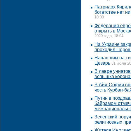
Патриарх Кирилл 
богатстве нет н
10:00
Федерация евре
открыть в Москв
2020 года, 18:04
На Украине закр
проходил Поро
Напавшим на си
Цезарь
31 июля 20
В лавре униатов
вспышка корона
В Айя-Софии впе
честь Курбан-б
Путин в поздрав
байрамом отмеча
межнационально
Зеленский поруч
религиозных пр
Жителя Ингушет