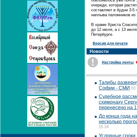
поклонилось уже почти 
очереди, которая растя
составляет в будни 3-5 
наплыва паломников из 
В храме Христа Спасите
до 12 июля, а с 13 июля
Петербурге.
Версия для печати
Новости
Настройка ленты
Талибы разверну
Софии - СМИ
03 
Судебное рассм
схимонаху Серги
перенесено на 1
До конца года н
несколько прог
15:24
Условные сроки 