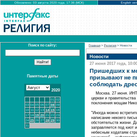
Обновлено: 03 августа 2020 года, 17:36 (МСК)
English ver
Поиск по сайту:
Главная
>
Религия
> Новости
Новости
27 июня 2017 года, 10:0
Пришедших к м
Памятные даты
призывают не п
соблюдать дрес
2020
Москва. 27 июня. ИН
церкви и правительств
01
02
поклонения мощам Нико
03
04
05
06
07
08
09
10
11
12
13
14
15
16
"Иногда можно встретит
17
18
19
20
21
22
23
написание некоего пись
24
25
26
27
28
29
30
обстоятельств жизни. Да
31
заправляется под киот и
небесным ходатаям стра