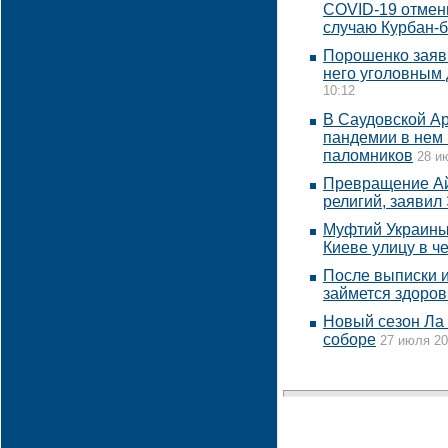
COVID-19 отмен
случаю Курбан-
Порошенко заяви
него уголовным 
10:12
В Саудовской Ар
пандемии в нем 
паломников
28 и
Превращение Айя
религий, заявил
Муфтий Украины
Киеве улицу в ч
После выписки 
займется здоро
Новый сезон Ла 
соборе
27 июля 20