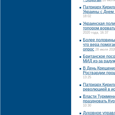
28 июля
Патриарх Кирил
Украины с Днем
18:02
Украинская поли
топором ворвать
2020 года, 16:37
Более половины 
что вера помога
опрос
28 июля 2020
Британское посо
МИД из-за раду
В День Крещени
Росгвардии про
13:25
Патриарх Кирил
революцией в и
Власти Туркмен
праздновать Ку
10:30
Духовное управл