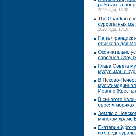
работам за пов
2020 года, 18:30
The Guardian со
суррогатных мат
2020 года, 18:10
Папа Франциск 
епископа для М
Окончательно у
сарсенов Стоун
Глава Совета м
мусульман с Ку
В Псково-Печер
мультимедийная
Иоанне (Крестья
В синагоге Кали
евреях-моряках,
Землю с Невског
минском храме 
Екатеринбургска
из Среднеуральс