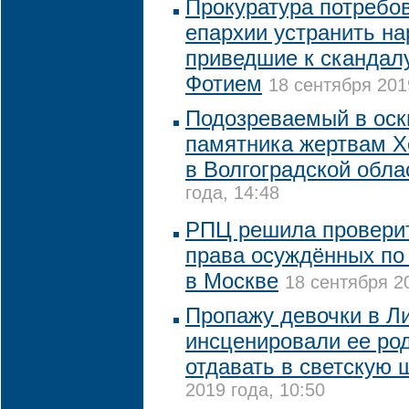
Прокуратура потребов
епархии устранить н
приведшие к скандал
Фотием
18 сентября 201
Подозреваемый в оск
памятника жертвам Х
в Волгоградской обла
года, 14:48
РПЦ решила проверит
права осуждённых по
в Москве
18 сентября 20
Пропажу девочки в Л
инсценировали ее род
отдавать в светскую 
2019 года, 10:50