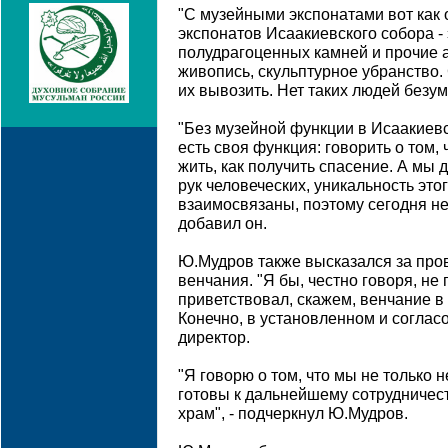
"С музейными экспонатами вот как 
экспонатов Исаакиевского собора - 
полудрагоценных камней и прочие 
живопись, скульптурное убранство.
их вывозить. Нет таких людей безум
"Без музейной функции в Исаакиевс
есть своя функция: говорить о том, 
жить, как получить спасение. А мы 
рук человеческих, уникальность это
взаимосвязаны, поэтому сегодня не 
добавил он.
Ю.Мудров также высказался за про
венчания. "Я бы, честно говоря, не
приветствовал, скажем, венчание в
Конечно, в установленном и согласо
директор.
"Я говорю о том, что мы не только 
готовы к дальнейшему сотрудничест
храм", - подчеркнул Ю.Мудров.