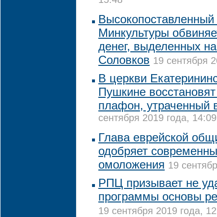
15:48
Высокопоставленный 
Минкультуры обвиняе
денег, выделенных н
Соловков
19 сентября 2
В церкви Екатерининс
Пушкине восстановят
плафон, утраченный 
сентября 2019 года, 14:09
Глава еврейской общ
одобряет современн
омоложения
19 сентябр
РПЦ призывает не уд
программы основы ре
19 сентября 2019 года, 12