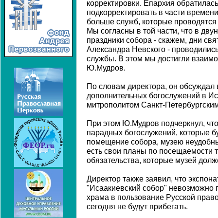
корректировки. Епархия обратилас
подкорректировать в части времени
больше служб, которые проводятся
Мы согласны в той части, что в дву
праздники собора - скажем, дни св
Александра Невского - проводилис
службы. В этом мы достигли взаимо
Ю.Мудров.
По словам директора, он обсуждал
дополнительных богослужений в Ис
митрополитом Санкт-Петербургски
При этом Ю.Мудров подчеркнул, чт
парадных богослужений, которые б
помещение собора, музею неудобны
есть свои планы по посещаемости 
обязательства, которые музей долж
Директор также заявил, что экспон
"Исаакиевский собор" невозможно 
храма в пользование Русской право
сегодня не будут прибегать.