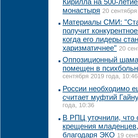
Кирилла на 500-лети
монастыря
20 сентября
Материалы СМИ: "Ст
получит конкурентно
когда его лидеры ста
харизматичнее"
20 сен
Оппозиционный шам
помещен в психбольн
сентября 2019 года, 10:46
России необходимо е
считает муфтий Гайн
года, 10:36
В РПЦ уточнили, что 
крещения младенцев
благодаря ЭКО
19 сент