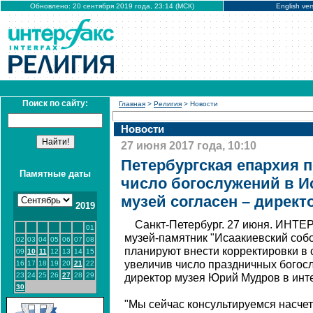
Обновлено: 20 сентября 2019 года, 23:14 (МСК)
English ver
Поиск по сайту:
Главная
>
Религия
> Новости
Новости
27 июня 2017 года, 10:10
Петербургская епархия 
Памятные даты
число богослужений в И
музей согласен – директ
2019
Санкт-Петербург. 27 июня. ИНТЕ
01
музей-памятник "Исаакиевский соб
02
03
04
05
06
07
08
планируют внести корректировки в 
09
10
11
12
13
14
15
увеличив число праздничных богос
16
17
18
19
20
21
22
23
24
25
26
27
28
29
директор музея Юрий Мудров в инт
30
"Мы сейчас консультируемся насчет 