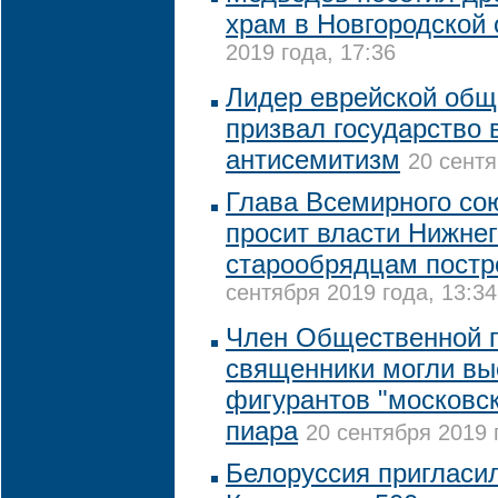
храм в Новгородской 
2019 года, 17:36
Лидер еврейской общ
призвал государство 
антисемитизм
20 сентя
Глава Всемирного со
просит власти Нижне
старообрядцам постр
сентября 2019 года, 13:34
Член Общественной п
священники могли вы
фигурантов "московск
пиара
20 сентября 2019 
Белоруссия пригласи