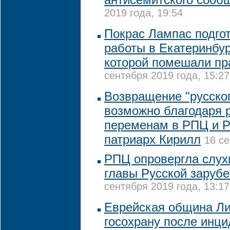
2019 года, 19:54
Покрас Лампас подго
работы в Екатеринбу
которой помешали п
сентября 2019 года, 15:27
Возвращение "русског
возможно благодаря
переменам в РПЦ и Р
патриарх Кирилл
16 се
РПЦ опровергла слух
главы Русской заруб
сентября 2019 года, 13:17
Еврейская община Ли
госохрану после инци