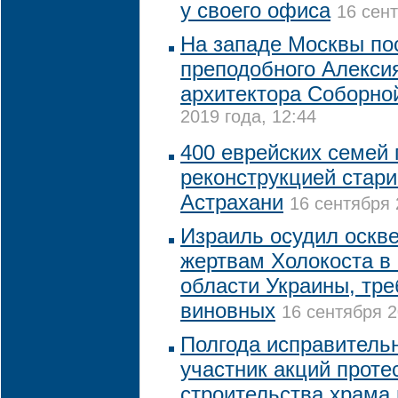
у своего офиса
16 сент
На западе Москвы по
преподобного Алексия
архитектора Соборно
2019 года, 12:44
400 еврейских семей 
реконструкцией стари
Астрахани
16 сентября 
Израиль осудил оскв
жертвам Холокоста в
области Украины, тре
виновных
16 сентября 2
Полгода исправитель
участник акций проте
строительства храма 