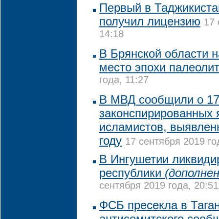
Первый в Таджикиста
получил лицензию
17 
14:18
В Брянской области 
место эпохи палеоли
года, 11:27
В МВД сообщили о 1
законспирированных 
исламистов, выявлен
году
17 сентября 2019 го
В Ингушетии ликвиди
республики
(дополнен
сентября 2019 года, 20:51
ФСБ пресекла в Тага
антисемитского сооб