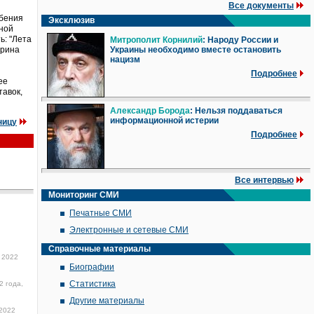
Все документы
ебения
Эксклюзив
чной
ь: "Лета
Митрополит Корнилий
: Народу России и
ярина
Украины необходимо вместе остановить
нацизм
Подробнее
ее
тавок,
Александр Борода
: Нельзя поддаваться
информационной истерии
ницу
Подробнее
Все интервью
Мониторинг СМИ
Печатные СМИ
Электронные и сетевые СМИ
Справочные материалы
 2022
Биографии
Статистика
2 года,
Другие материалы
2022