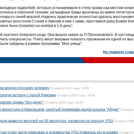
закладных надгробий, которые устанавливали в стену храма над местом погр
ыполнена в обронной технике: рельефные буквы высечены из камня пятистро
покрыто синей краской. Надпись практически полностью удалось восстановит
ь святых апостолов Стахия и Амплия и иже с ними, преставися раба Божия бо
иня Анна (погребе) на ноября в 1-й день".
 знатного боярского рода. Она вышла замуж за П.Прозоровского. В настоящ
чать специалисты. Плиту могут впервые показать горожанам на одной из выс
были найдены в рамках программы "Моя улица".
На главную стра
зм вреден русскому человеку
14 марта 2022 года, 10:50
скорую встречу с папой Римским
13 марта 2022 года, 18:06
овские храмы "без денег"
13 марта 2022 года, 18:05
 монастырь в Никольском, занятый боевиками нацбатальона "Айдар"
13 марта
али вывезти жителей на 50 автобусах, несмотря на просьбу УПЦ
13 марта 202
тью отказ части прихожан и духовенства УПЦ поминать его в храмах
13 марта 