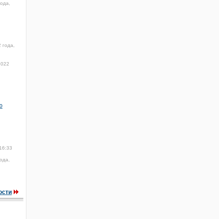
ода,
 года,
2022
ю
16:33
ода,
ости