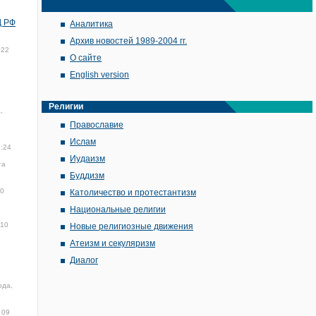
Д РФ
Аналитика
Архив новостей 1989-2004 гг.
022
О сайте
English version
Религии
,
Православие
Ислам
1:24
Иудаизм
та
Буддизм
00
Католичество и протестантизм
Национальные религии
10
Новые религиозные движения
Атеизм и секуляризм
Диалог
ода,
09