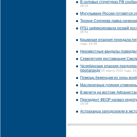
В силовых структурах РФ сообщ
18:22
Мусульмане России готовятся 
Троице-Сергиева лавра начина
РПЦ зафиксировала резкий рост
15:51
Крымская епархия передала пя
года, 14:39
Неизвестные вандалы повредил
Семилетняя реставрация Смоль
Челябинская епархия предупреж
пропаганду
05 марта 2022 года, 10
Помощь беженцам из зоны конф
Масленичные гуляния отменены
В мечети на востоке Афганистан
Президент ФЕОР назвал недопус
14:58
Астраханца заподозрили в экст