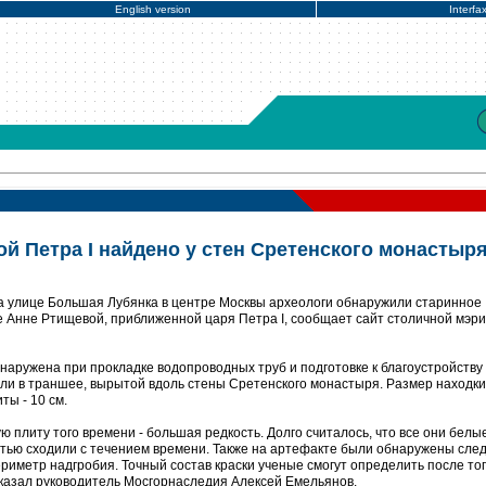
English version
Interfa
й Петра I найдено у стен Сретенского монастыр
а улице Большая Лубянка в центре Москвы археологи обнаружили старинное
е Анне Ртищевой, приближенной царя Петра I, сообщает сайт столичной мэри
наружена при прокладке водопроводных труб и подготовке к благоустройству
ели в траншее, вырытой вдоль стены Сретенского монастыря. Размер находки
ты - 10 см.
плиту того времени - большая редкость. Долго считалось, что все они белы
остью сходили с течением времени. Также на артефакте были обнаружены сле
ериметр надгробия. Точный состав краски ученые смогут определить после того
ссказал руководитель Мосгорнаследия Алексей Емельянов.