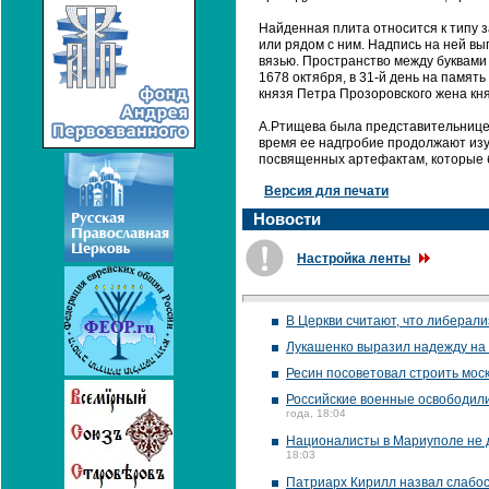
Найденная плита относится к типу 
или рядом с ним. Надпись на ней в
вязью. Пространство между буквами 
1678 октября, в 31-й день на памят
князя Петра Прозоровского жена княг
А.Ртищева была представительницей
время ее надгробие продолжают изу
посвященных артефактам, которые 
Версия для печати
Новости
Настройка ленты
В Церкви считают, что либерали
Лукашенко выразил надежду на 
Ресин посоветовал строить моск
Российские военные освободили
года, 18:04
Националисты в Мариуполе не д
18:03
Патриарх Кирилл назвал слабос