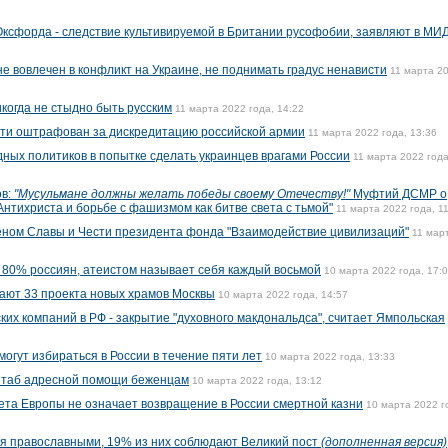
Оксфорда - следствие культивируемой в Британии русофобии, заявляют в МИ
не вовлечен в конфликт на Украине, не поднимать градус ненависти
11 марта 2
когда не стыдно быть русским
11 марта 2022 года, 14:22
сти оштрафован за дискредитацию российской армии
11 марта 2022 года, 13:36
ных политиков в попытке сделать украинцев врагами России
11 марта 2022 года
ов:
"Мусульмане должны желать победы своему Отечеству!"
Муфтий ДСМР о
нтихриста и борьбе с фашизмом как битве света с тьмой"
11 марта 2022 года, 1
еном Славы и Чести президента фонда "Взаимодействие цивилизаций"
11 мар
 80% россиян, атеистом называет себя каждый восьмой
10 марта 2022 года, 17:
ают 33 проекта новых храмов Москвы
10 марта 2022 года, 14:57
их компаний в РФ - закрытие "духовного макдональдса", считает Ямпольская
огут избираться в России в течение пяти лет
10 марта 2022 года, 13:33
штаб адресной помощи беженцам
10 марта 2022 года, 13:12
вета Европы не означает возвращение в России смертной казни
10 марта 2022 г
бя православными, 19% из них соблюдают Великий пост
(дополненная версия)