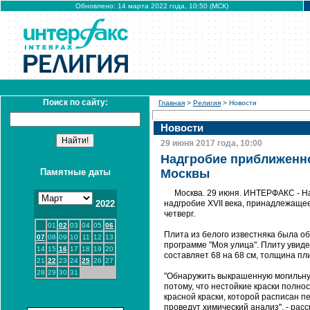
Обновлено: 14 марта 2022 года, 10:50 (МСК)
Поиск по сайту:
Главная
>
Религия
> Новости
Новости
29 июня 2017 года, 10:00
Надгробие приближенно
Памятные даты
Москвы
Москва. 29 июня. ИНТЕРФАКС - Н
2022
надгробие XVII века, принадлежаще
четверг.
01
02
03
04
05
06
Плита из белого известняка была об
07
08
09
10
11
12
13
программе "Моя улица". Плиту увид
14
15
16
17
18
19
20
составляет 68 на 68 см, толщина пли
21
22
23
24
25
26
27
28
29
30
31
"Обнаружить выкрашенную могильную 
потому, что нестойкие краски полн
красной краски, которой расписан п
проведут химический анализ", - ра