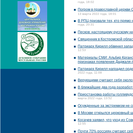
года, 18:02
Погром в православной церкви 
13 марта 2022 года, 18:01
В РПЦ призвали тех, кто прямо 
года, 20:31
Песков: настоящему русскому ни
Священник в Костромской обла
Патриарх Кирилл обвинил запад
12:53
Материалы СМИ: Альбир Крган
признаках появления Даджаля-А
Патриарх Кирилл наградил орд
2022 года, 11:09
Верующими считают себя около
В ближайшие два года разработ
Приостановка работы голливудск
марта 2022 года, 13:52
Осужденные за экстремизм не см
В Москве открылся церковный 
Косачев заявил, что уход из Со
12:55
Почти 70% россиян считают се