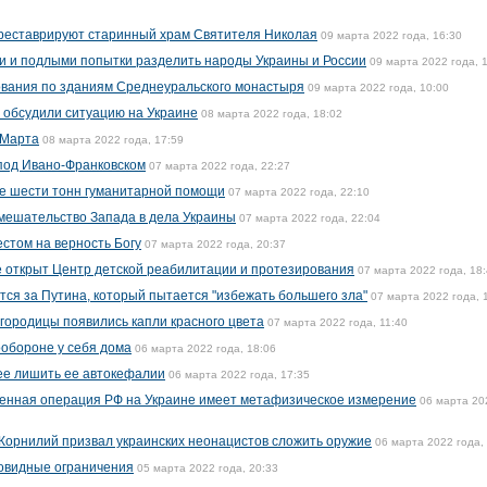
реставрируют старинный храм Святителя Николая
09 марта 2022 года, 16:30
и и подлыми попытки разделить народы Украины и России
09 марта 2022 года, 
ования по зданиям Среднеуральского монастыря
09 марта 2022 года, 10:00
а обсудили ситуацию на Украине
08 марта 2022 года, 18:02
 Марта
08 марта 2022 года, 17:59
под Ивано-Франковском
07 марта 2022 года, 22:27
е шести тонн гуманитарной помощи
07 марта 2022 года, 22:10
мешательство Запада в дела Украины
07 марта 2022 года, 22:04
стом на верность Богу
07 марта 2022 года, 20:37
е открыт Центр детской реабилитации и протезирования
07 марта 2022 года, 18
тся за Путина, который пытается "избежать большего зла"
07 марта 2022 года, 
огородицы появились капли красного цвета
07 марта 2022 года, 11:40
обороне у себя дома
06 марта 2022 года, 18:06
ее лишить ее автокефалии
06 марта 2022 года, 17:35
оенная операция РФ на Украине имеет метафизическое измерение
06 марта 20
Корнилий призвал украинских неонацистов сложить оружие
06 марта 2022 года,
ковидные ограничения
05 марта 2022 года, 20:33