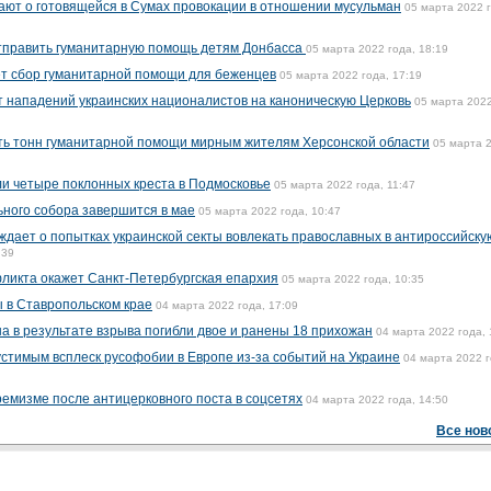
ают о готовящейся в Сумах провокации в отношении мусульман
05 марта 2022 г
отправить гуманитарную помощь детям Донбасса
05 марта 2022 года, 18:19
ет сбор гуманитарной помощи для беженцев
05 марта 2022 года, 17:19
 нападений украинских националистов на каноническую Церковь
05 марта 2022
ть тонн гуманитарной помощи мирным жителям Херсонской области
05 марта 
и четыре поклонных креста в Подмосковье
05 марта 2022 года, 11:47
ного собора завершится в мае
05 марта 2022 года, 10:47
дает о попытках украинской секты вовлекать православных в антироссийску
:39
ликта окажет Санкт-Петербургская епархия
05 марта 2022 года, 10:35
 в Ставропольском крае
04 марта 2022 года, 17:09
а в результате взрыва погибли двое и ранены 18 прихожан
04 марта 2022 года, 
тимым всплеск русофобии в Европе из-за событий на Украине
04 марта 2022 г
ремизме после антицерковного поста в соцсетях
04 марта 2022 года, 14:50
Все нов