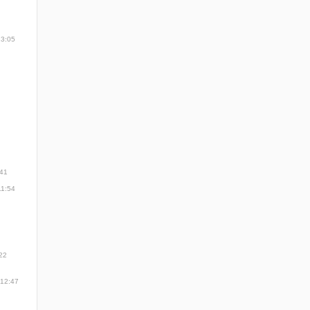
13:05
:41
11:54
22
 12:47