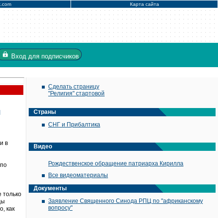
x.com
Карта сайта
Вход
для подписчиков
Сделать страницу
"Религия" стартовой
я
Страны
СНГ и Прибалтика
и в
Видео
Рождественское обращение патриарха Кирилла
 по
Все видеоматериалы
Документы
е только
Заявление Священного Синода РПЦ по "африканскому
ды
вопросу"
, как