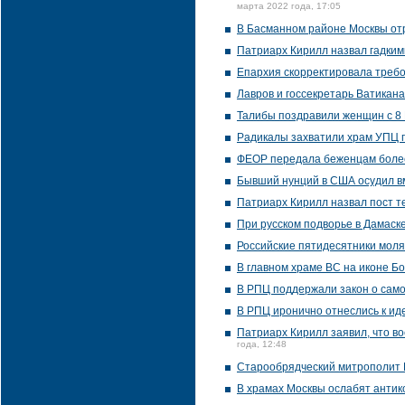
марта 2022 года, 17:05
В Басманном районе Москвы от
Патриарх Кирилл назвал гадким
Епархия скорректировала треб
Лавров и госсекретарь Ватикан
Талибы поздравили женщин с 8
Радикалы захватили храм УПЦ 
ФЕОР передала беженцам боле
Бывший нунций в США осудил в
Патриарх Кирилл назвал пост те
При русском подворье в Дамаск
Российские пятидесятники моля
В главном храме ВС на иконе Б
В РПЦ поддержали закон о само
В РПЦ иронично отнеслись к ид
Патриарх Кирилл заявил, что в
года, 12:48
Старообрядческий митрополит 
В храмах Москвы ослабят анти