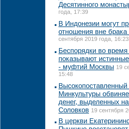
Десятинного монасты
года, 17:39
В Индонезии могут п
отношения вне брака
сентября 2019 года, 16:23
Беспорядки во время
показывают истинные
- муфтий Москвы
19 с
15:48
Высокопоставленный 
Минкультуры обвиняе
денег, выделенных н
Соловков
19 сентября 2
В церкви Екатерининс
Пушкине восстановят