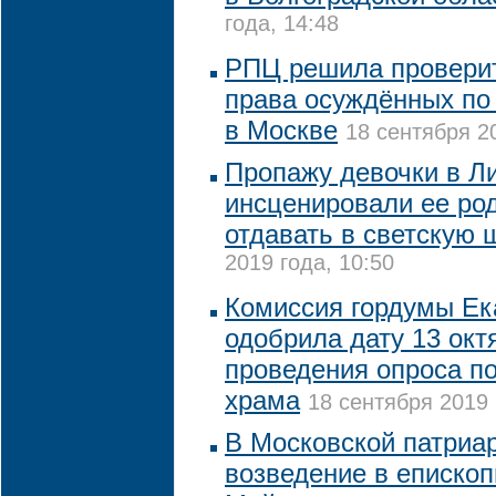
года, 14:48
РПЦ решила проверит
права осуждённых по
в Москве
18 сентября 20
Пропажу девочки в Л
инсценировали ее род
отдавать в светскую 
2019 года, 10:50
Комиссия гордумы Ек
одобрила дату 13 окт
проведения опроса п
храма
18 сентября 2019 
В Московской патриа
возведение в епископ