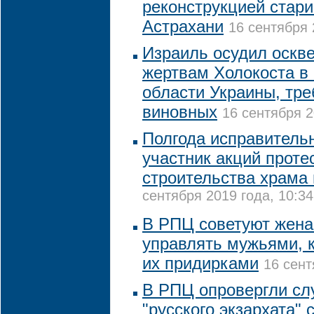
реконструкцией стари
Астрахани
16 сентября 
Израиль осудил оскв
жертвам Холокоста в
области Украины, тре
виновных
16 сентября 2
Полгода исправитель
участник акций проте
строительства храма 
сентября 2019 года, 10:34
В РПЦ советуют жена
управлять мужьями, 
их придирками
16 сент
В РПЦ опровергли слу
"русского экзархата"