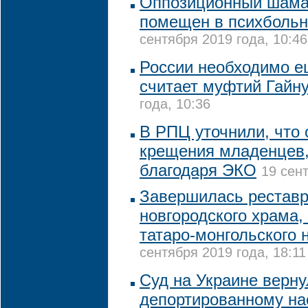
Оппозиционный шам
помещен в психбольн
сентября 2019 года, 10:46
России необходимо е
считает муфтий Гайн
года, 10:36
В РПЦ уточнили, что 
крещения младенцев
благодаря ЭКО
19 сент
Завершилась реставр
новгородского храма,
татаро-монгольского 
сентября 2019 года, 18:11
Суд на Украине верну
депортированному на