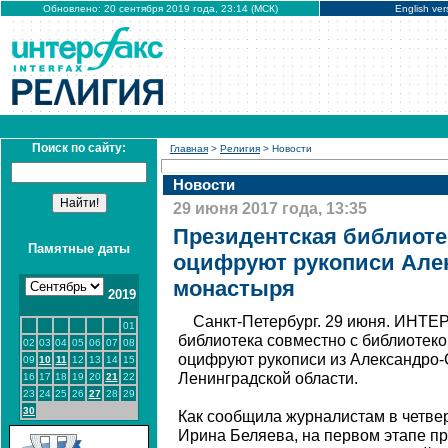
Обновлено: 20 сентября 2019 года, 23:14 (МСК)
English ver
Поиск по сайту:
Главная
>
Религия
> Новости
Новости
29 июня 2017 года, 13:35
Президентская библиоте
Памятные даты
оцифруют рукописи Але
монастыря
2019
Санкт-Петербург. 29 июня. ИНТЕ
01
библиотека совместно с библиотеко
02
03
04
05
06
07
08
оцифруют рукописи из Александро
09
10
11
12
13
14
15
Ленинградской области.
16
17
18
19
20
21
22
23
24
25
26
27
28
29
30
Как сообщила журналистам в четве
Ирина Беляева, на первом этапе п