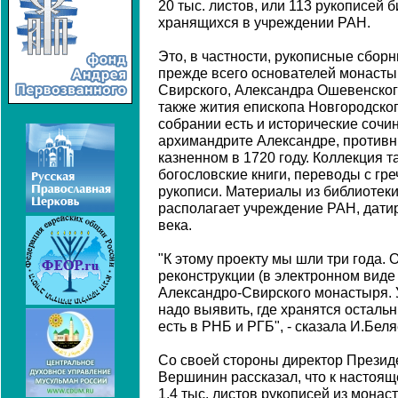
20 тыс. листов, или 113 рукописей 
хранящихся в учреждении РАН.
Это, в частности, рукописные сборн
прежде всего основателей монасты
Свирского, Александра Ошевенског
также жития епископа Новгородског
собрании есть и исторические сочи
архимандрите Александре, противни
казненном в 1720 году. Коллекция 
богословские книги, переводы с гре
рукописи. Материалы из библиотек
располагает учреждение РАН, датир
века.
"К этому проекту мы шли три года.
реконструкции (в электронном виде 
Александро-Свирского монастыря. У
надо выявить, где хранятся осталь
есть в РНБ и РГБ", - сказала И.Беля
Со своей стороны директор Презид
Вершинин рассказал, что к насто
1,4 тыс. листов рукописей из монас