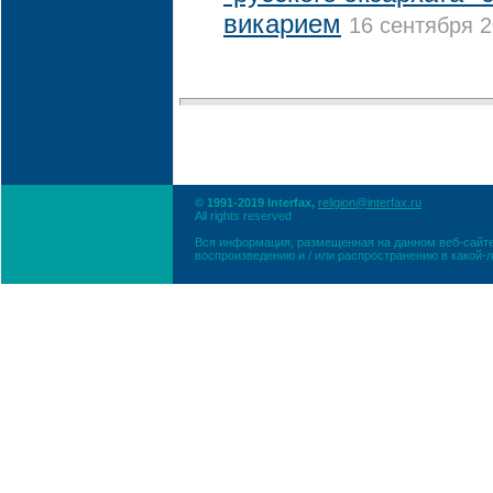
викарием
16 сентября 2
© 1991-2019 Interfax,
religion@interfax.ru
All rights reserved
Вся информация, размещенная на данном веб-сайте
воспроизведению и / или распространению в какой-