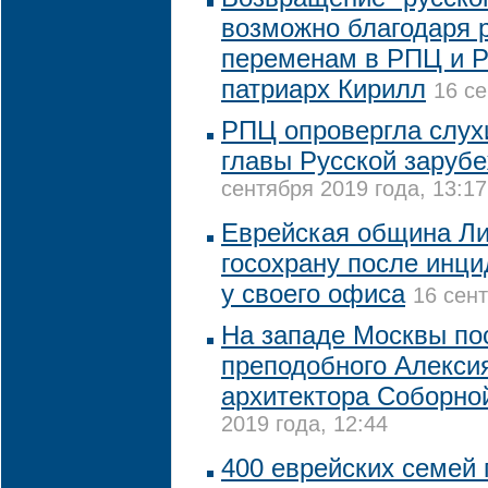
возможно благодаря
переменам в РПЦ и Р
патриарх Кирилл
16 се
РПЦ опровергла слух
главы Русской заруб
сентября 2019 года, 13:17
Еврейская община Ли
госохрану после инци
у своего офиса
16 сент
На западе Москвы по
преподобного Алексия
архитектора Соборно
2019 года, 12:44
400 еврейских семей 