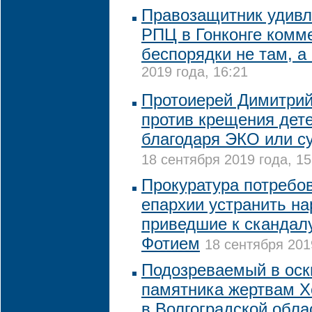
Правозащитник удивл
РПЦ в Гонконге комм
беспорядки не там, а
2019 года, 16:21
Протоиерей Димитри
против крещения дет
благодаря ЭКО или с
18 сентября 2019 года, 15
Прокуратура потребов
епархии устранить н
приведшие к скандал
Фотием
18 сентября 201
Подозреваемый в оск
памятника жертвам Х
в Волгоградской обла