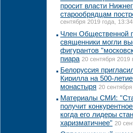
просит власти Нижне
старообрядцам постр
сентября 2019 года, 13:34
Член Общественной п
священники могли вы
фигурантов "московск
пиара
20 сентября 2019 
Белоруссия пригласи
Кирилла на 500-лети
монастыря
20 сентября
Материалы СМИ: "Ст
получит конкурентно
когда его лидеры ста
харизматичнее"
20 сен