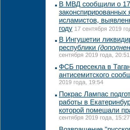
В МВД сообщили о 1
законспирированных 
исламистов, выявлен
году
17 сентября 2019 го
В Ингушетии ликвиди
республики
(дополнен
сентября 2019 года, 20:51
ФСБ пресекла в Тага
антисемитского сооб
2019 года, 19:54
Покрас Лампас подго
работы в Екатеринбу
которой помешали п
сентября 2019 года, 15:27
Возвращение "русског