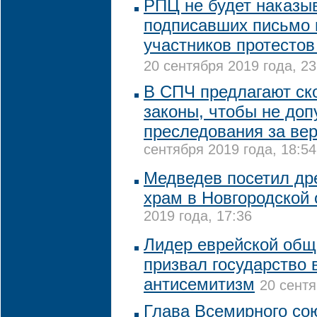
РПЦ не будет наказы
подписавших письмо 
участников протестов
20 сентября 2019 года, 23
В СПЧ предлагают ск
законы, чтобы не доп
преследования за ве
сентября 2019 года, 18:54
Медведев посетил др
храм в Новгородской 
2019 года, 17:36
Лидер еврейской общ
призвал государство 
антисемитизм
20 сентя
Глава Всемирного со