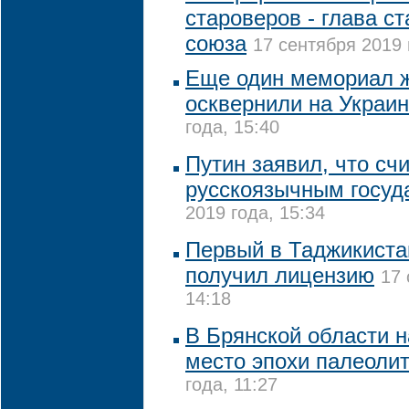
староверов - глава с
союза
17 сентября 2019 
Еще один мемориал 
осквернили на Украи
года, 15:40
Путин заявил, что сч
русскоязычным госуд
2019 года, 15:34
Первый в Таджикиста
получил лицензию
17 
14:18
В Брянской области 
место эпохи палеоли
года, 11:27