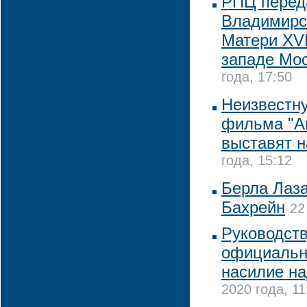
РПЦ перед
Владимирс
Матери XVI
западе Мо
года, 17:50
Неизвестну
фильма "А
выставят н
года, 15:12
Берла Лаза
Бахрейн
22
Руководст
официальн
насилие н
2020 года, 11