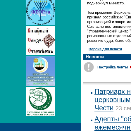
подчеркнул министр.
Тем временем Верховны
признал российских "Св
организацией и запрети
Согласно постановлению
"Управленческий центр 
региональных отделений
решению суда, было обр
Версия для печати
Новости
Настройка ленты
Патриарх 
церковным
Чести
23 се
Адепты "о
ежемесячно