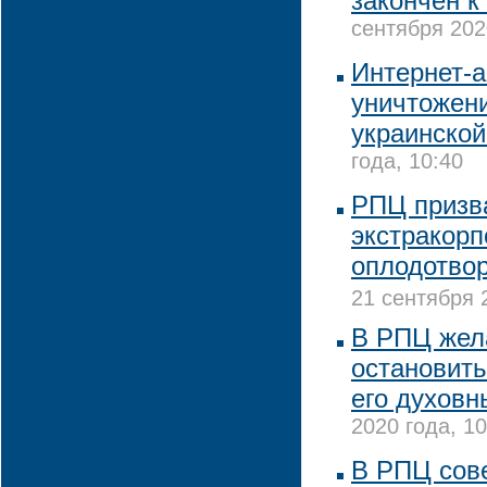
закончен к
сентября 202
Интернет-а
уничтожени
украинско
года, 10:40
РПЦ призв
экстракор
оплодотво
21 сентября 
В РПЦ жел
остановить
его духовн
2020 года, 10
В РПЦ сов