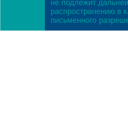
не подлежит дальней
распространению в к
письменного разреш