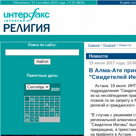
Обновлено: 23 сентября 2020 года, 17:25 (МСК)
English ver
Поиск по сайту:
Главная
>
Религия
> Новости
Новости
19 июля 2017 года, 10:0
В Алма-Ате при
Памятные даты
"Свидетелей И
Астана. 19 июля. ИН
2020
подразделения "Свидете
из-за несоблюдения пра
01
02
03
04
05
06
планов по ее запрету в
07
08
09
10
11
12
13
религий и гражданского
14
15
16
17
18
19
20
21
22
23
24
25
26
27
"В случае с решением с
региональной алматинск
28
29
30
"Свидетели Иеговы" был
прекращена, а приостано
на брифинге в Астане.