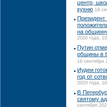
центр, шко
кухню
18 се
Президент
положител
на общинн
2020 года, 10
Путин отме
общины в 
18 сентября 
Иудеи гото
год от сот
2020 года, 10
В Петербур
святому а
сентября 202