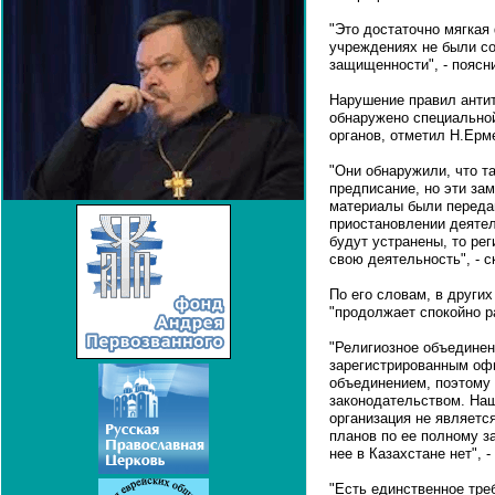
"Это достаточно мягкая 
учреждениях не были с
защищенности", - поясн
Нарушение правил анти
обнаружено специально
органов, отметил Н.Ерм
"Они обнаружили, что т
предписание, но эти за
материалы были передан
приостановлении деятел
будут устранены, то ре
свою деятельность", - 
По его словам, в других
"продолжает спокойно р
"Религиозное объединен
зарегистрированным оф
объединением, поэтому 
законодательством. Наш
организация не являетс
планов по ее полному з
нее в Казахстане нет", -
"Есть единственное тре