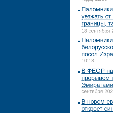
Паломники
уезжать от
границы, т
18 сентября 
Паломники
белорусско
посол Изр
10:13
В ФЕОР на
прорывом 
Эмиратами
сентября 202
В новом е
откроет си