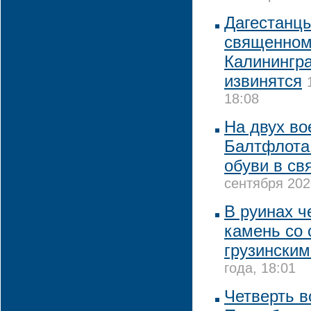
Дагестанц
священном
Калинингра
извинятся
18:08
На двух в
Балтфлота 
обуви в св
сентября 202
В руинах ч
камень со
грузинским
года, 18:01
Четверть в