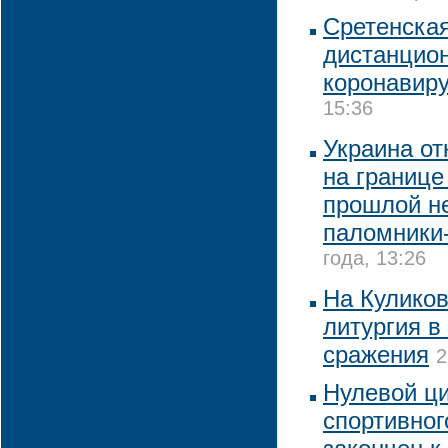
Сретенска
дистанцион
коронавир
15:36
Украина от
на границе
прошлой н
паломники
года, 13:26
На Кулико
литургия в
сражения
2
Нулевой ци
спортивног