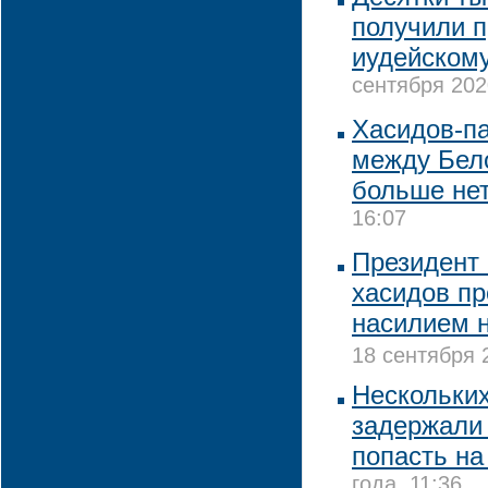
получили 
иудейскому
сентября 202
Хасидов-п
между Бел
больше не
16:07
Президент
хасидов пр
насилием 
18 сентября 
Нескольки
задержали 
попасть на
года, 11:36