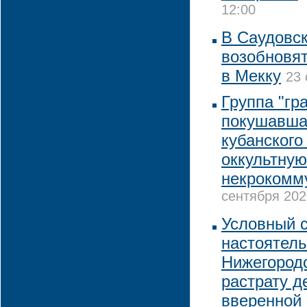
12:00
В Саудовск
возобновя
в Мекку
23 
Группа "гр
покушавша
кубанского
оккультную
некрокомму
сентября 202
Условный с
настоятель
Нижегородс
растрату д
вверенной