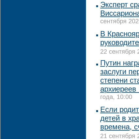
Эксперт с
Виссариона
сентября 202
В Красноя
руководите
22 сентября 
Путин нагр
заслуги пе
степени ст
архиереев
года, 10:00
Если родит
детей в хр
времена, с
21 сентября 