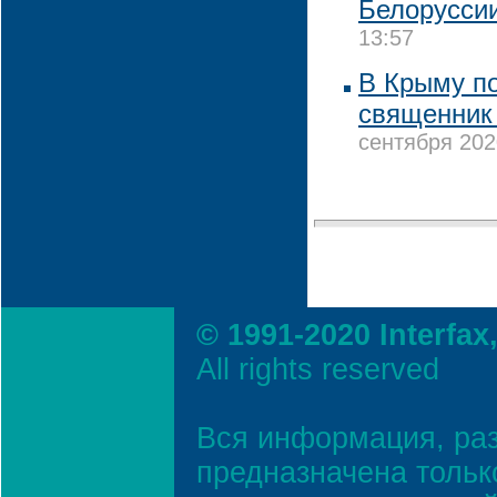
Белорусси
13:57
В Крыму по
священник
сентября 202
© 1991-2020 Interfax
All rights reserved
Вся информация, ра
предназначена тольк