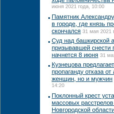
июня 2021 года, 10:00
Памятник Александру
в городе, где князь 
скончался
31 мая 2021 
Суд над башкирской а
призывавшей снести 
начнется 8 июня
31 ма
Кузнецова предлагает
пропаганду отказа от
женщин, но и мужчин
14:20
Поклонный крест уст
массовых расстрелов 
Новгородской област