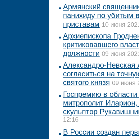
Армянский священни
панихиду по убитым 
приставам
10 июня 2021
Архиепископа Гродне
критиковавшего власт
должности
09 июня 2021
Александро-Невская 
согласиться на точну
святого князя
09 июня 
Госпремию в области
митрополит Иларион,
скульптор Рукавишни
12:16
В России создан пер