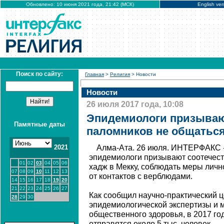
Обновлено: 10 июня 2021 года, 21:42 (МСК)
English ver
Поиск по сайту:
Главная
>
Религия
> Новости
Новости
26 июля 2017 года, 10:08
Эпидемиологи призываю
Памятные даты
паломников не общатьс
2021
Алма-Ата. 26 июля. ИНТЕРФАКС -
эпидемиологи призывают соотечес
01
02
03
04
05
06
хадж в Мекку, соблюдать меры личн
07
08
09
10
11
12
13
от контактов с верблюдами.
14
15
16
17
18
19
20
21
22
23
24
25
26
27
Как сообщил научно-практический ц
28
29
30
эпидемиологической экспертизы и 
общественного здоровья, в 2017 год
отправятся около 5 тыс. человек.