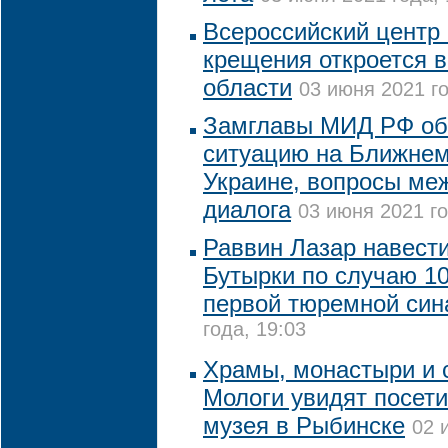
Всероссийский центр
крещения откроется 
области
03 июня 2021 го
Замглавы МИД РФ об
ситуацию на Ближнем
Украине, вопросы ме
диалога
03 июня 2021 го
Раввин Лазар навест
Бутырки по случаю 10
первой тюремной син
года, 19:03
Храмы, монастыри и 
Мологи увидят посети
музея в Рыбинске
02 