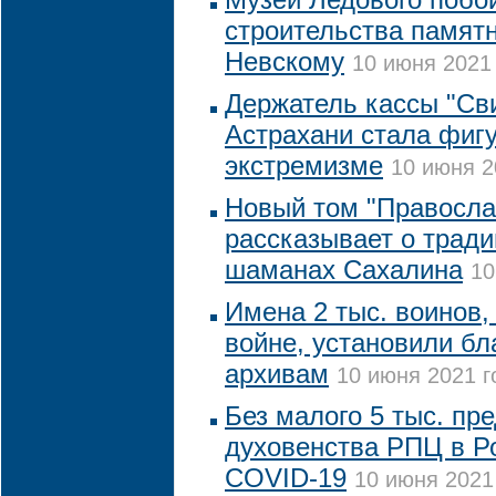
строительства памят
Невскому
10 июня 2021 
Держатель кассы "Св
Астрахани стала фигу
экстремизме
10 июня 2
Новый том "Правосла
рассказывает о тради
шаманах Сахалина
10
Имена 2 тыс. воинов
войне, установили б
архивам
10 июня 2021 г
Без малого 5 тыс. пр
духовенства РПЦ в Р
COVID-19
10 июня 2021 