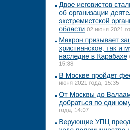
Двое иеговистов ста
об организации деяте
экстремистской орган
области
02 июня 2021 го
Макрон призывает за
христианское, так и 
наследие в Карабахе
15:38
В Москве пройдет фе
июня 2021 года, 15:35
От Москвы до Валаам
добраться по едином
года, 14:07
Верующие УПЦ преод
ходе паломничества 