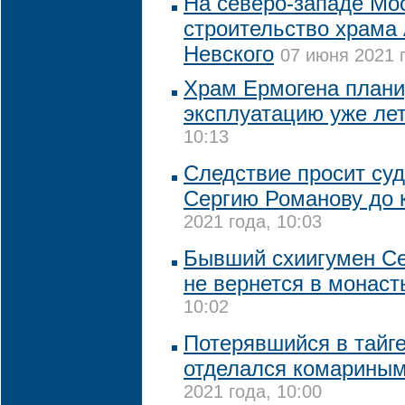
На северо-западе Мо
строительство храма
Невского
07 июня 2021 г
Храм Ермогена плани
эксплуатацию уже ле
10:13
Следствие просит суд
Сергию Романову до 
2021 года, 10:03
Бывший схиигумен Се
не вернется в монас
10:02
Потерявшийся в тайг
отделался комариным
2021 года, 10:00