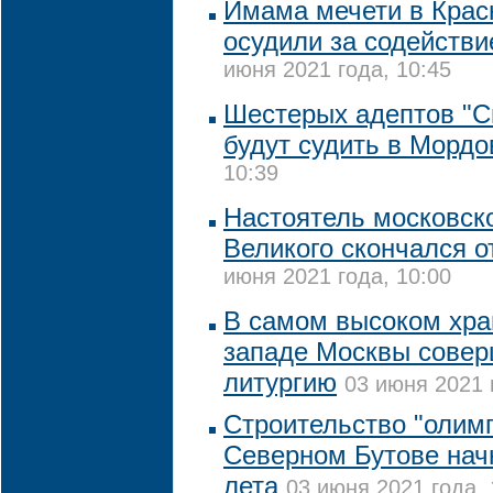
Имама мечети в Крас
осудили за содействи
июня 2021 года, 10:45
Шестерых адептов "С
будут судить в Мордо
10:39
Настоятель московск
Великого скончался о
июня 2021 года, 10:00
В самом высоком хра
западе Москвы сове
литургию
03 июня 2021 
Строительство "олимп
Северном Бутове нач
лета
03 июня 2021 года, 