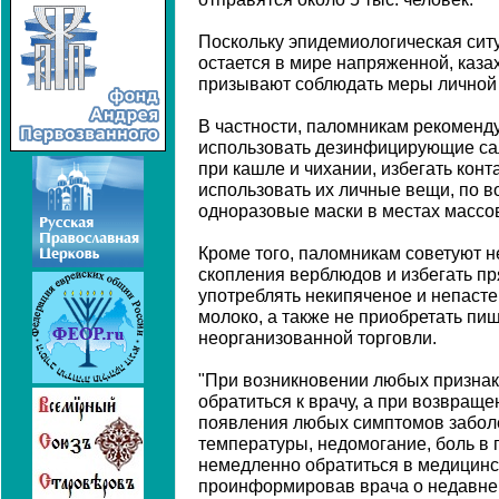
Поскольку эпидемиологическая сит
остается в мире напряженной, каза
призывают соблюдать меры личной
В частности, паломникам рекоменд
использовать дезинфицирующие сал
при кашле и чихании, избегать конт
использовать их личные вещи, по в
одноразовые маски в местах массо
Кроме того, паломникам советуют н
скопления верблюдов и избегать пря
употреблять некипяченое и непаст
молоко, а также не приобретать пи
неорганизованной торговли.
"При возникновении любых признак
обратиться к врачу, а при возвраще
появления любых симптомов забол
температуры, недомогание, боль в г
немедленно обратиться в медицинс
проинформировав врача о недавнем