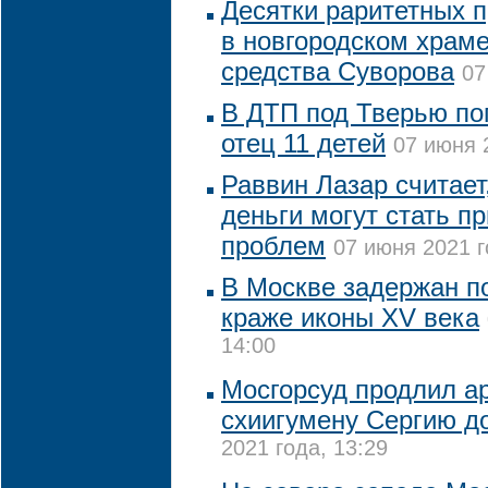
Десятки раритетных 
в новгородском храме
средства Суворова
07
В ДТП под Тверью по
отец 11 детей
07 июня 
Раввин Лазар считает
деньги могут стать п
проблем
07 июня 2021 г
В Москве задержан п
краже иконы XV века
14:00
Мосгорсуд продлил а
схиигумену Сергию до
2021 года, 13:29