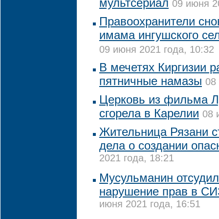
мультсериал
09 июня 2
Правоохранители сно
имама ингушского се
09 июня 2021 года, 10:32
В мечетях Киргизии 
пятничные намазы
08
Церковь из фильма Л
сгорела в Карелии
08 
Жительница Рязани с
дела о создании опас
2021 года, 18:21
Мусульманин отсудил 
нарушение прав в СИ
июня 2021 года, 16:51