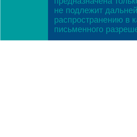
предназначена тольк
не подлежит дальней
распространению в к
письменного разреш