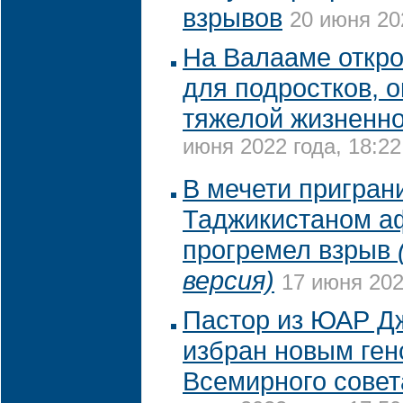
взрывов
20 июня 20
На Валааме откр
для подростков, 
тяжелой жизненно
июня 2022 года, 18:22
В мечети пригран
Таджикистаном аф
прогремел взрыв
версия)
17 июня 202
Пастор из ЮАР Д
избран новым ген
Всемирного совет