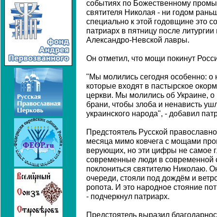
событиях по Божественному промы
святителя Николая - ни годом раньш
специально к этой годовщине это со
патриарх в пятницу после литургии
Александро-Невской лавры.
Он отметил, что мощи покинут Росс
"Мы молились сегодня особенно: о 
которые входят в пастырское окор
церкви. Мы молились об Украине, 
брани, чтобы злоба и ненависть уш
украинского народа", - добавил пат
Предстоятель Русской православной
месяца мимо ковчега с мощами про
верующих, но эти цифры не самое гл
современные люди в современной 
поклониться святителю Николаю. Он
очереди, стояли под дождём и ветро
ропота. И это народное стояние по
- подчеркнул патриарх.
Предстоятель выразил благодарнос