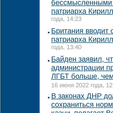
бессмысленными 
патриарха Кирил
года, 14:23
Британия вводит 
патриарха Кирил
года, 13:40
Байден заявил, чт
администрации п
ЛГБТ больше, чем
16 июня 2022 года, 12
В законах ДНР д
сохраниться норм
казни, полагает 