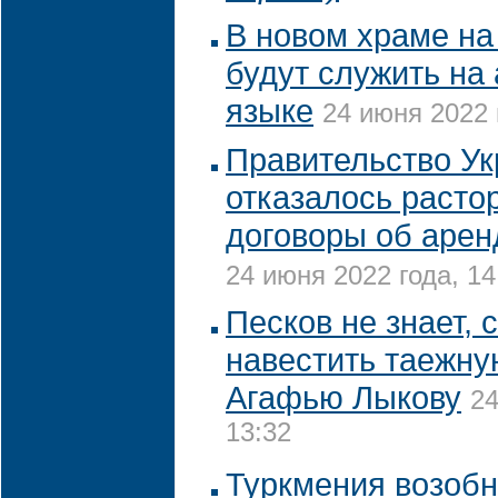
В новом храме на
будут служить на
языке
24 июня 2022 
Правительство У
отказалось расто
договоры об аре
24 июня 2022 года, 14
Песков не знает, 
навестить таежн
Агафью Лыкову
24
13:32
Туркмения возобн