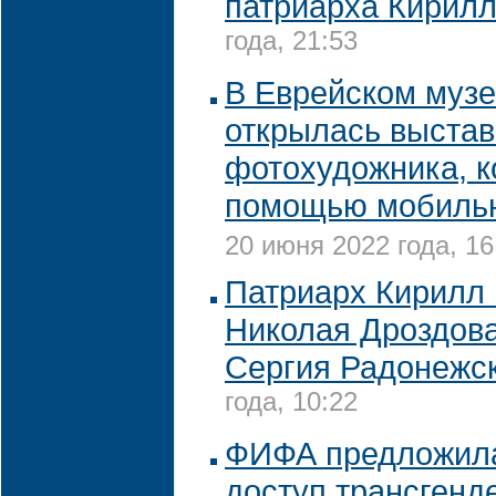
патриарха Кирил
года, 21:53
В Еврейском муз
открылась выстав
фотохудожника, к
помощью мобильн
20 июня 2022 года, 16
Патриарх Кирилл
Николая Дроздов
Сергия Радонежс
года, 10:22
ФИФА предложила
доступ трансгенд