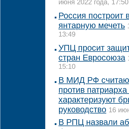
июня 2022 года, 17:50
Россия построит 
янтарную мечеть
13:49
УПЦ просит защи
стран Евросоюза
15:10
В МИД РФ считают
против патриарха
характеризуют бр
руководство
16 июн
В РПЦ назвали а