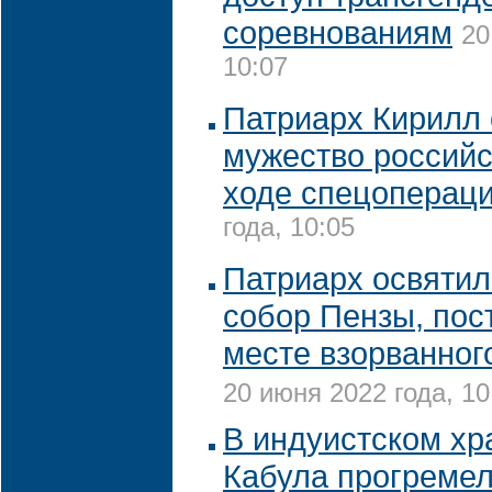
соревнованиям
20
10:07
Патриарх Кирилл 
мужество российс
ходе спецоперац
года, 10:05
Патриарх освяти
собор Пензы, пос
месте взорванно
20 июня 2022 года, 10
В индуистском хр
Кабула прогремел