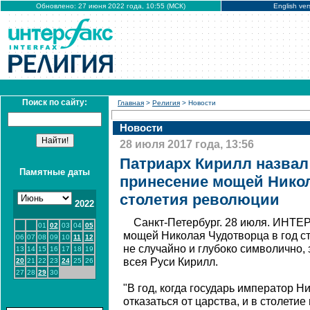
Обновлено: 27 июня 2022 года, 10:55 (МСК)
English ver
Поиск по сайту:
Главная
>
Религия
> Новости
Новости
28 июля 2017 года, 13:56
Патриарх Кирилл назва
Памятные даты
принесение мощей Никол
столетия революции
2022
Санкт-Петербург. 28 июля. ИНТЕ
01
02
03
04
05
мощей Николая Чудотворца в год с
06
07
08
09
10
11
12
не случайно и глубоко символично,
13
14
15
16
17
18
19
всея Руси Кирилл.
20
21
22
23
24
25
26
27
28
29
30
"В год, когда государь император Н
отказаться от царства, и в столети