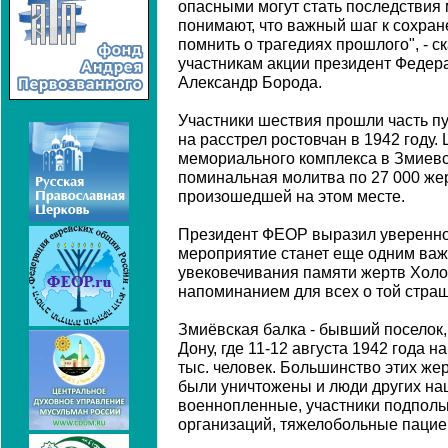
опасными могут стать последствия
понимают, что важный шаг к сохра
помнить о трагедиях прошлого", - с
участникам акции президент Федер
Александр Борода.
Участники шествия прошли часть пу
на расстрел ростовчан в 1942 году
мемориального комплекса в Змиевс
поминальная молитва по 27 000 же
произошедшей на этом месте.
Президент ФЕОР выразил уверенно
мероприятие станет еще одним ва
увековечивания памяти жертв Холо
напоминанием для всех о той страш
Змиёвская балка - бывший поселок,
Дону, где 11-12 августа 1942 года 
тыс. человек. Большинство этих же
были уничтожены и люди других на
военнопленные, участники подпол
организаций, тяжелобольные пацие