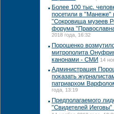
Более 100 тыс. челов
посетили в "Манеже" 
"Сокровища музеев Р
форума "Православна
2018 года, 16:32
Порошенко возмутил
митрополита Онуфрия
канонами - СМИ
14 но
Администрация Порош
показать журналистам
патриархом Варфоло
года, 13:19
Предполагаемого лид
"Свидетелей Иеговы"