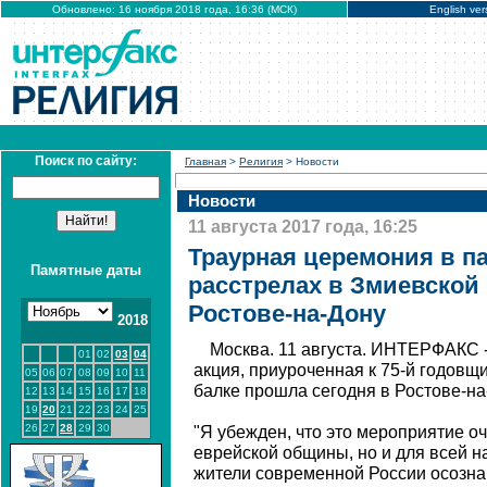
Обновлено: 16 ноября 2018 года, 16:36 (МСК)
English ver
Поиск по сайту:
Главная
>
Религия
> Новости
Новости
11 августа 2017 года, 16:25
Траурная церемония в п
Памятные даты
расстрелах в Змиевской
Ростове-на-Дону
2018
Москва. 11 августа. ИНТЕРФАКС 
01
02
03
04
акция, приуроченная к 75-й годовщ
05
06
07
08
09
10
11
балке прошла сегодня в Ростове-на
12
13
14
15
16
17
18
19
20
21
22
23
24
25
26
27
28
29
30
"Я убежден, что это мероприятие о
еврейской общины, но и для всей на
жители современной России осозна