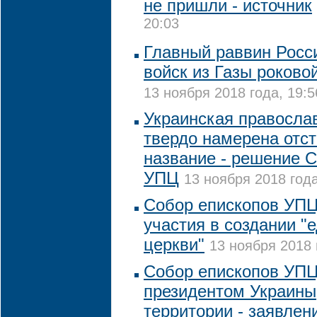
не пришли - источник
20:03
Главный раввин Росс
войск из Газы роково
13 ноября 2018 года, 19:5
Украинская правосла
твердо намерена отст
название - решение 
УПЦ
13 ноября 2018 года
Собор епископов УПЦ
участия в создании "
церкви"
13 ноября 2018 
Собор епископов УПЦ 
президентом Украины,
территории - заявлен