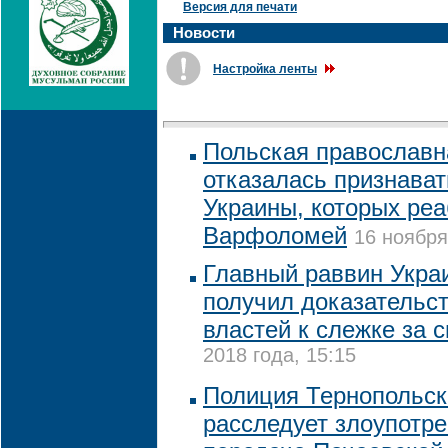
Версия для печати
Новости
Настройка ленты
Польская православн
отказалась признават
Украины, которых ре
Варфоломей
16 ноября
Главный раввин Украи
получил доказательс
властей к слежке за с
2018 года, 15:15
Полиция Тернопольск
расследует злоупотр