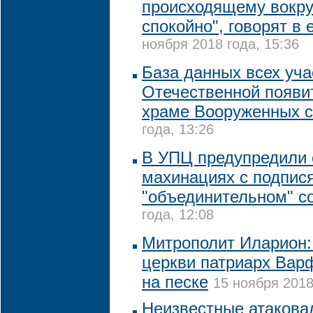
происходящему вокру
спокойно", говорят в 
ноября 2018 года, 15:36
База данных всех уча
Отечественной появи
храме Вооруженных 
года, 13:26
В УПЦ предупредили
махинациях с подпис
"объединительном" с
года, 12:08
Митрополит Иларион:
церкви патриарх Вар
на песке
15 ноября 2018
Неизвестные атакова