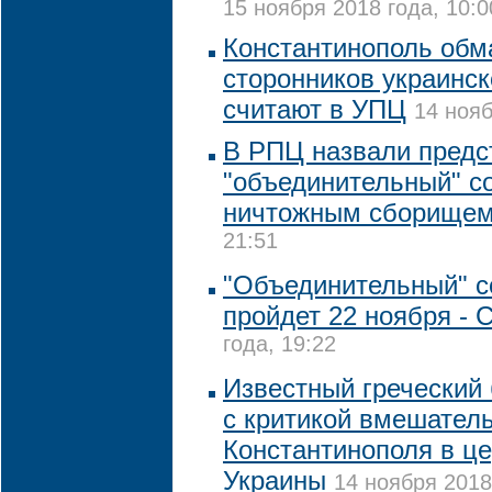
15 ноября 2018 года, 10:0
Константинополь обм
сторонников украинс
считают в УПЦ
14 нояб
В РПЦ назвали предс
"объединительный" с
ничтожным сборище
21:51
"Объединительный" с
пройдет 22 ноября -
года, 19:22
Известный греческий
с критикой вмешател
Константинополя в ц
Украины
14 ноября 2018