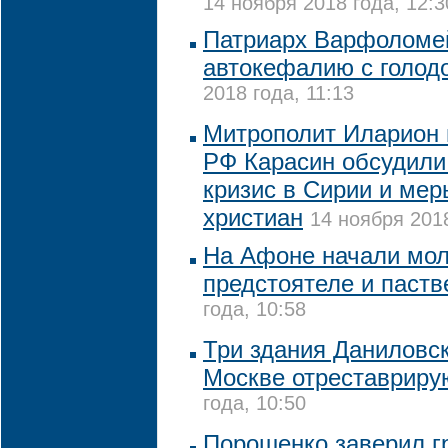
14 ноября 2018 года, 12:3
Патриарх Варфоломе
автокефалию с голо
2018 года, 11:13
Митрополит Иларион
РФ Карасин обсудили
кризис в Сирии и мер
христиан
14 ноября 2018
На Афоне начали мол
предстоятеле и паст
года, 10:58
Три здания Даниловс
Москве отреставриру
года, 10:50
Порошенко заверил г