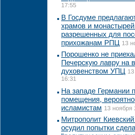
17:55
В Госдуме предлагают
храмов и монастырей
разрешенных для по
прихожанам РПЦ
13 н
Порошенко не приеха
Печерскую лавру на в
духовенством УПЦ
13
16:31
На западе Германии 
помещения, вероятн
исламистам
13 ноября 
Митрополит Киевский
осудил попытки сдел