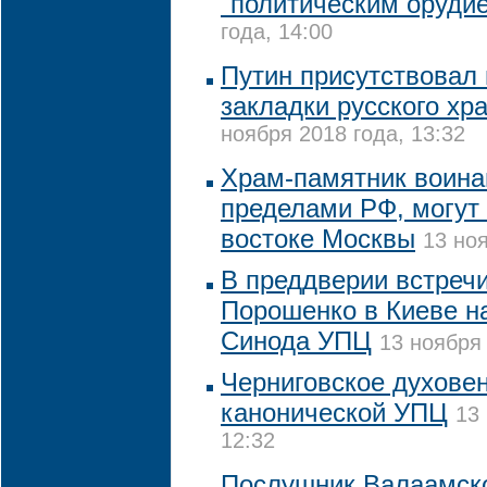
"политическим оруди
года, 14:00
Путин присутствовал
закладки русского хр
ноября 2018 года, 13:32
Храм-памятник воина
пределами РФ, могут 
востоке Москвы
13 ноя
В преддверии встречи
Порошенко в Киеве н
Синода УПЦ
13 ноября 
Черниговское духовен
канонической УПЦ
13
12:32
Послушник Валаамск