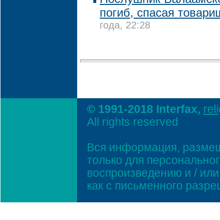
погиб, спасая товари
года, 22:28
© 1991-2018 Interfax,
rel
All rights reserved
Вся информация, размещ
только для персонально
воспроизведению и / ил
как с письменного разр