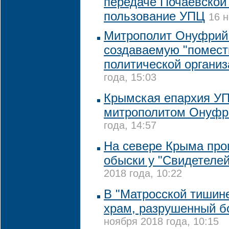
передаче Почаевской
пользование УПЦ
16 н
Митрополит Онуфрий
создаваемую "помест
политической органи
года, 15:03
Крымская епархия УП
митрополитом Онуф
года, 14:57
На севере Крыма пр
обыски у "Свидетеле
2018 года, 10:22
В "Матросской тишине
храм, разрушенный 
ноября 2018 года, 10:15