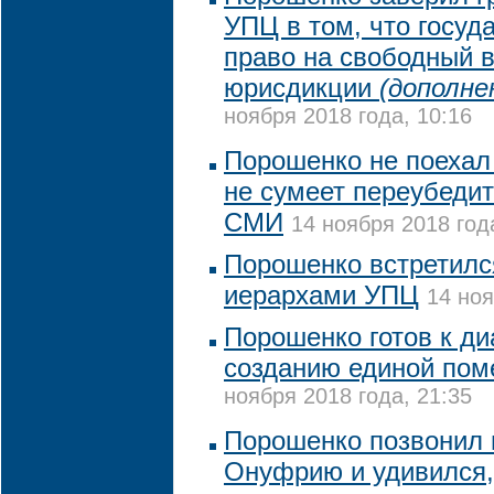
УПЦ в том, что госуд
право на свободный 
юрисдикции
(дополне
ноября 2018 года, 10:16
Порошенко не поехал 
не сумеет переубедит
СМИ
14 ноября 2018 год
Порошенко встретилс
иерархами УПЦ
14 ноя
Порошенко готов к ди
созданию единой пом
ноября 2018 года, 21:35
Порошенко позвонил 
Онуфрию и удивился,