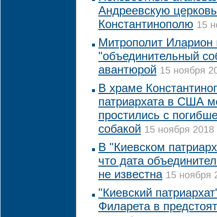
Андреевскую церковь
Константинополю
15 н
Митрополит Иларион 
"объединительный со
авантюрой
15 ноября 20
В храме Константино
патриархата в США м
простились с погибш
собакой
15 ноября 2018 
В "Киевском патриарх
что дата объединител
не известна
15 ноября 
"Киевский патриархат
Филарета в предстоят