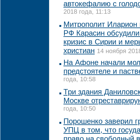
автокефалию с голо
2018 года, 11:13
Митрополит Иларион
РФ Карасин обсудили
кризис в Сирии и мер
христиан
14 ноября 2018
На Афоне начали мол
предстоятеле и паст
года, 10:58
Три здания Даниловс
Москве отреставриру
года, 10:50
Порошенко заверил г
УПЦ в том, что госуд
право на свободный 