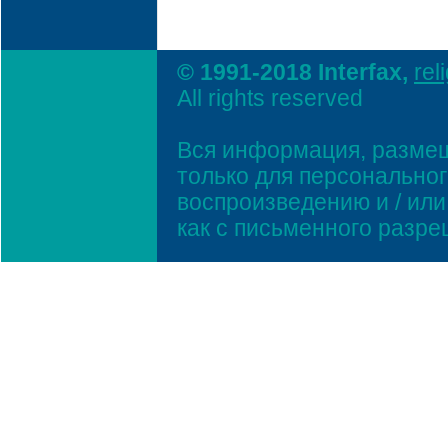
© 1991-2018 Interfax,
rel
All rights reserved
Вся информация, размещ
только для персонально
воспроизведению и / ил
как с письменного разр