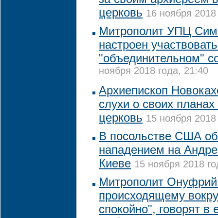
церковь
16 ноября 2018 
Митрополит УПЦ Сим
настроен участвовать
"объединительном" с
ноября 2018 года, 21:40
Архиепископ Новоках
слухи о своих планах
церковь
15 ноября 2018 
В посольстве США о
нападением на Андре
Киеве
15 ноября 2018 го
Митрополит Онуфрий 
происходящему вокру
спокойно", говорят в 