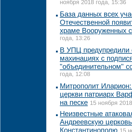
ноября 2018 года, 15:36
База данных всех уча
Отечественной появи
храме Вооруженных 
года, 13:26
В УПЦ предупредили
махинациях с подпис
"объединительном" с
года, 12:08
Митрополит Иларион:
церкви патриарх Вар
на песке
15 ноября 2018
Неизвестные атакова
Андреевскую церковь
Константинополю
15 н