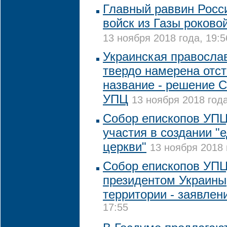
Главный раввин Росс
войск из Газы роково
13 ноября 2018 года, 19:5
Украинская правосла
твердо намерена отст
название - решение 
УПЦ
13 ноября 2018 года
Собор епископов УПЦ
участия в создании "
церкви"
13 ноября 2018 
Собор епископов УПЦ 
президентом Украины,
территории - заявлен
17:55