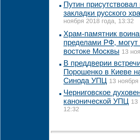
Путин присутствовал
закладки русского хр
ноября 2018 года, 13:32
Храм-памятник воина
пределами РФ, могут 
востоке Москвы
13 ноя
В преддверии встречи
Порошенко в Киеве н
Синода УПЦ
13 ноября 
Черниговское духовен
канонической УПЦ
13
12:32