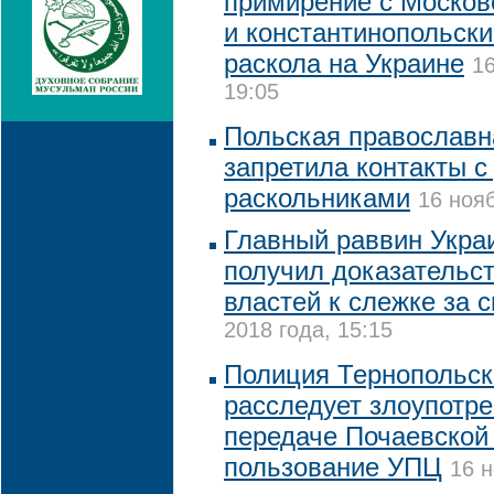
примирение с Москов
и константинопольск
раскола на Украине
16
19:05
Польская православн
запретила контакты с
раскольниками
16 нояб
Главный раввин Украи
получил доказательс
властей к слежке за с
2018 года, 15:15
Полиция Тернопольск
расследует злоупотр
передаче Почаевской
пользование УПЦ
16 н