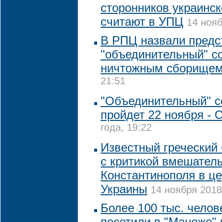
сторонников украинс
считают в УПЦ
14 нояб
В РПЦ назвали предс
"объединительный" с
ничтожным сборище
21:51
"Объединительный" с
пройдет 22 ноября -
года, 19:22
Известный греческий
с критикой вмешател
Константинополя в ц
Украины
14 ноября 2018
Более 100 тыс. челов
посетили в "Манеже" 