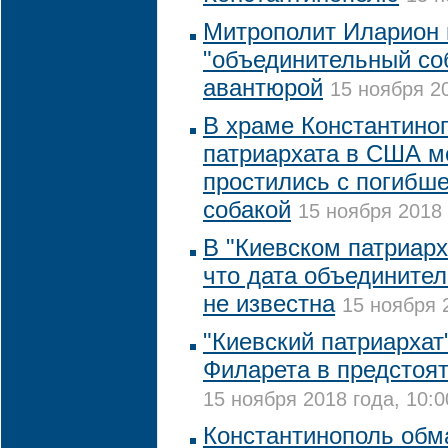
Митрополит Иларион 
"объединительный со
авантюрой
15 ноября 20
В храме Константино
патриархата в США м
простились с погибш
собакой
15 ноября 2018 
В "Киевском патриарх
что дата объединител
не известна
15 ноября 
"Киевский патриархат
Филарета в предстоят
15 ноября 2018 года, 10:0
Константинополь обм