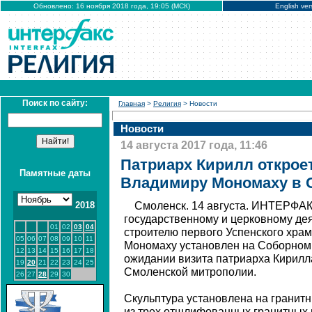
Обновлено: 16 ноября 2018 года, 19:05 (МСК)
English ver
Поиск по сайту:
Главная
>
Религия
> Новости
Новости
14 августа 2017 года, 11:46
Патриарх Кирилл открое
Памятные даты
Владимиру Мономаху в 
2018
Смоленск. 14 августа. ИНТЕРФА
государственному и церковному де
01
02
03
04
строителю первого Успенского хра
05
06
07
08
09
10
11
Мономаху установлен на Соборном 
12
13
14
15
16
17
18
ожидании визита патриарха Кирилл
19
20
21
22
23
24
25
Смоленской митрополии.
26
27
28
29
30
Скульптура установлена на гранит
из трех отшлифованных гранитных 