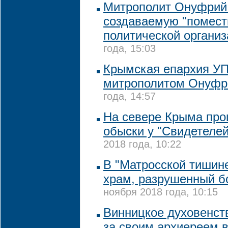
Митрополит Онуфрий
создаваемую "помест
политической органи
года, 15:03
Крымская епархия УП
митрополитом Онуф
года, 14:57
На севере Крыма пр
обыски у "Свидетеле
2018 года, 10:22
В "Матросской тишине
храм, разрушенный 
ноября 2018 года, 10:15
Винницкое духовенст
за своим архиереем 