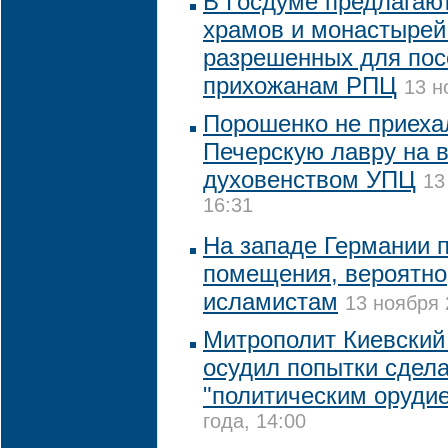
В Госдуме предлагают
храмов и монастырей
разрешенных для по
прихожанам РПЦ
13 н
Порошенко не приеха
Печерскую лавру на в
духовенством УПЦ
13
16:31
На западе Германии 
помещения, вероятн
исламистам
13 ноября 
Митрополит Киевский
осудил попытки сдел
"политическим оруди
года, 14:00