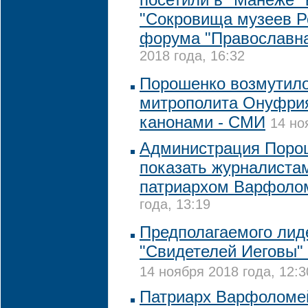
"Сокровища музеев Р
форума "Православна
2018 года, 16:32
Порошенко возмутил
митрополита Онуфрия
канонами - СМИ
14 но
Администрация Порош
показать журналистам
патриархом Варфоло
года, 13:19
Предполагаемого лид
"Свидетелей Иеговы"
14 ноября 2018 года, 12:3
Патриарх Варфоломе