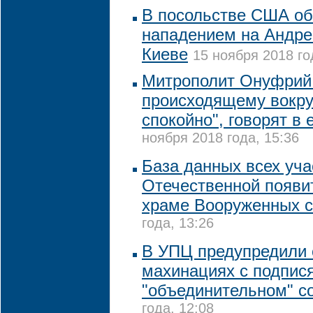
В посольстве США о
нападением на Андре
Киеве
15 ноября 2018 го
Митрополит Онуфрий 
происходящему вокру
спокойно", говорят в 
ноября 2018 года, 15:36
База данных всех уча
Отечественной появи
храме Вооруженных 
года, 13:26
В УПЦ предупредили
махинациях с подпис
"объединительном" с
года, 12:08