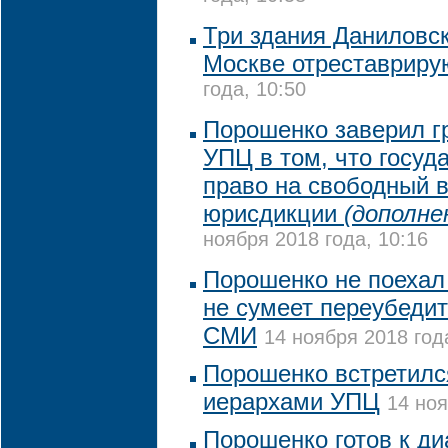
Три здания Даниловс
Москве отреставриру
года, 10:50
Порошенко заверил г
УПЦ в том, что госуд
право на свободный 
юрисдикции
(дополне
ноября 2018 года, 10:16
Порошенко не поехал 
не сумеет переубедит
СМИ
14 ноября 2018 год
Порошенко встретилс
иерархами УПЦ
14 ноя
Порошенко готов к ди