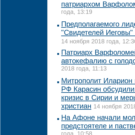
патриархом Варфоло
года, 13:19
Предполагаемого лид
"Свидетелей Иеговы"
14 ноября 2018 года, 12:3
Патриарх Варфоломе
автокефалию с голо
2018 года, 11:13
Митрополит Иларион
РФ Карасин обсудили
кризис в Сирии и мер
христиан
14 ноября 2018
На Афоне начали мол
предстоятеле и паст
года, 10:58