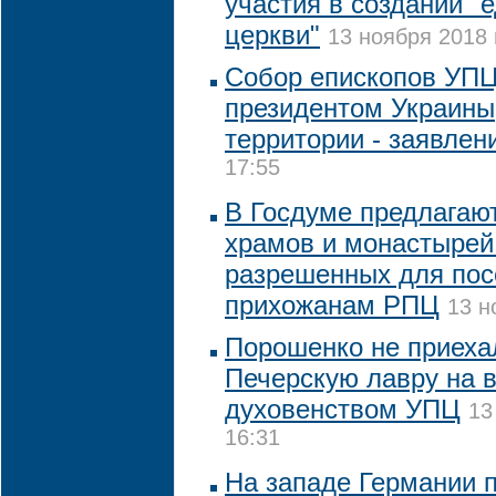
участия в создании "
церкви"
13 ноября 2018 
Собор епископов УПЦ 
президентом Украины,
территории - заявлен
17:55
В Госдуме предлагают
храмов и монастырей
разрешенных для по
прихожанам РПЦ
13 н
Порошенко не приеха
Печерскую лавру на в
духовенством УПЦ
13
16:31
На западе Германии 