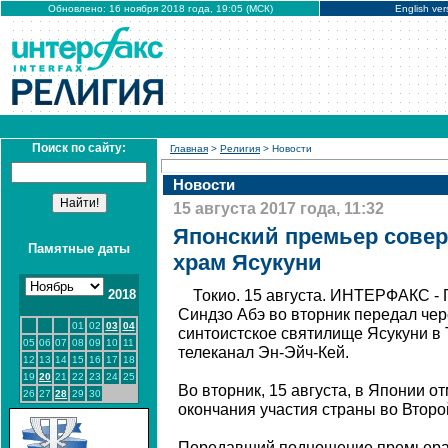
Обновлено: 16 ноября 2018 года, 19:05 (МСК)
English ver
Поиск по сайту:
Главная
>
Религия
> Новости
Новости
15 августа 2017 года, 11:32
Японский премьер сове
Памятные даты
храм Ясукуни
2018
Токио. 15 августа. ИНТЕРФАКС -
Синдзо Абэ во вторник передал че
01
02
03
04
синтоистское святилище Ясукуни в 
05
06
07
08
09
10
11
телеканал Эн-Эйч-Кей.
12
13
14
15
16
17
18
19
20
21
22
23
24
25
Во вторник, 15 августа, в Японии 
26
27
28
29
30
окончания участия страны во Второ
Передавший подношение премьера