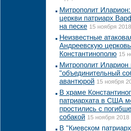
Митрополит Иларион:
церкви патриарх Вар
на песке
15 ноября 2018
Неизвестные атакова
Андреевскую церковь
Константинополю
15 н
Митрополит Иларион 
"объединительный со
авантюрой
15 ноября 20
В храме Константино
патриархата в США м
простились с погибш
собакой
15 ноября 2018 
В "Киевском патриарх