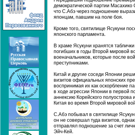
демократической партии Масахико 
что С.Абэ через подношение выраз
японцам, павшим на поле боя.
Кроме того, святилище Ясукуни пос
японского парламента.
В храме Ясукуни хранятся таблички
погибших в годы Второй мировой во
военачальников, которые после в
преступниками.
Китай и другие соседи Японии реш
визитов официальных японских пре
воспринимая их как оскорбление па
в ходе агрессии Японии в первой п
аннексию Корейского полуострова и
Китая во время Второй мировой во
С.Абэ побывал в святилище Ясукуни
он не совершал туда визитов, однак
отправлял подношение за счет личн
Эйч-Кей.