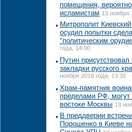
помещения, вероятн
исламистам
13 ноября 
Митрополит Киевский
осудил попытки сдел
"политическим оруди
года, 14:00
Путин присутствовал
закладки русского хр
ноября 2018 года, 13:32
Храм-памятник воина
пределами РФ, могут 
востоке Москвы
13 ноя
В преддверии встречи
Порошенко в Киеве н
Синода УПЦ