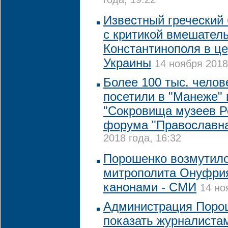
года, 19:22
Известный греческий
с критикой вмешател
Константинополя в ц
Украины
14 ноября 2018
Более 100 тыс. челов
посетили в "Манеже" 
"Сокровища музеев Р
форума "Православна
2018 года, 16:32
Порошенко возмутил
митрополита Онуфрия
канонами - СМИ
14 но
Администрация Порош
показать журналистам