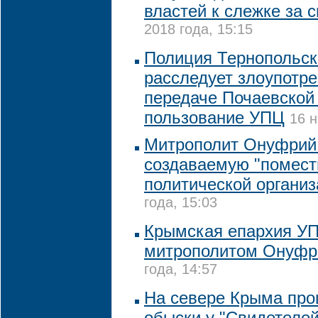
властей к слежке за с
2018 года, 15:15
Полиция Тернопольск
расследует злоупотр
передаче Почаевской
пользование УПЦ
16 н
Митрополит Онуфрий
создаваемую "помест
политической органи
года, 15:03
Крымская епархия УП
митрополитом Онуф
года, 14:57
На севере Крыма пр
обыски у "Свидетеле