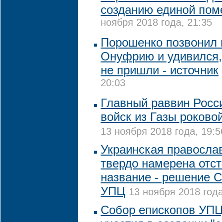
созданию единой пом
ноября 2018 года, 21:35
Порошенко позвонил 
Онуфрию и удивился,
не пришли - источник
20:03
Главный раввин Росс
войск из Газы роково
13 ноября 2018 года, 19:5
Украинская правосла
твердо намерена отст
название - решение 
УПЦ
13 ноября 2018 года
Собор епископов УПЦ