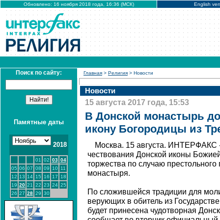
Обновлено: 16 ноября 2018 года, 16:36 (МСК)
English ver
Поиск по сайту:
Главная
>
Религия
> Новости
Новости
15 августа 2017 года, 15:53
В Донской монастырь до
Памятные даты
икону Богородицы из Тр
2018
Москва. 15 августа. ИНТЕРФАКС -
чествования Донской иконы Божией
01
02
03
04
торжества по случаю престольного 
05
06
07
08
09
10
11
монастыря.
12
13
14
15
16
17
18
19
20
21
22
23
24
25
По сложившейся традиции для мол
26
27
28
29
30
верующих в обитель из Государстве
будет принесена чудотворная Донс
сообщает во вторник официальный 