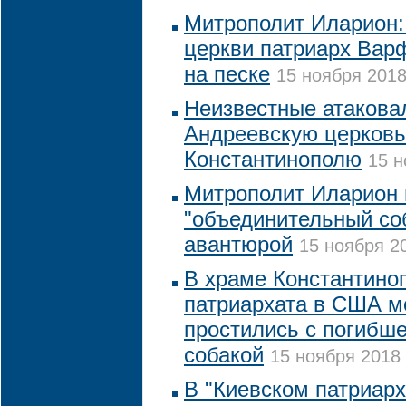
Митрополит Иларион:
церкви патриарх Вар
на песке
15 ноября 2018
Неизвестные атакова
Андреевскую церковь
Константинополю
15 н
Митрополит Иларион 
"объединительный со
авантюрой
15 ноября 20
В храме Константино
патриархата в США м
простились с погибш
собакой
15 ноября 2018 
В "Киевском патриарх