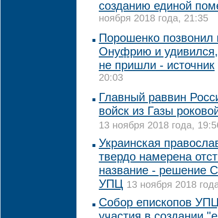
созданию единой пом
ноября 2018 года, 21:35
Порошенко позвонил 
Онуфрию и удивился,
не пришли - источник
20:03
Главный раввин Росс
войск из Газы роково
13 ноября 2018 года, 19:5
Украинская правосла
твердо намерена отст
название - решение 
УПЦ
13 ноября 2018 года
Собор епископов УПЦ
участия в создании "