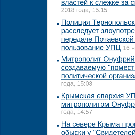
властей к слежке за с
2018 года, 15:15
Полиция Тернопольск
расследует злоупотр
передаче Почаевской
пользование УПЦ
16 н
Митрополит Онуфрий
создаваемую "помест
политической органи
года, 15:03
Крымская епархия УП
митрополитом Онуф
года, 14:57
На севере Крыма пр
обыски у "Свидетеле