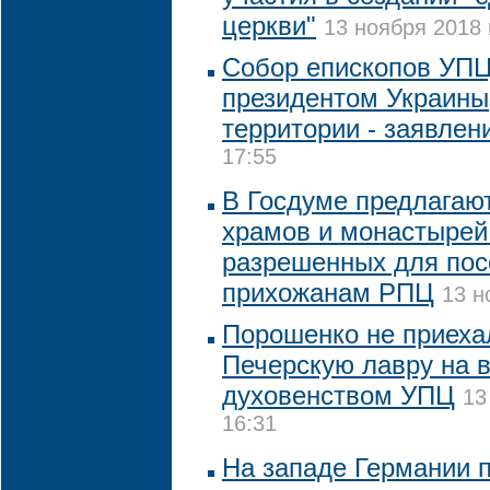
церкви"
13 ноября 2018 
Собор епископов УПЦ 
президентом Украины,
территории - заявлен
17:55
В Госдуме предлагают
храмов и монастырей
разрешенных для по
прихожанам РПЦ
13 н
Порошенко не приеха
Печерскую лавру на в
духовенством УПЦ
13
16:31
На западе Германии 