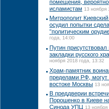
помещения, вероятн
исламистам
13 ноября 
Митрополит Киевский
осудил попытки сдел
"политическим оруди
года, 14:00
Путин присутствовал
закладки русского хр
ноября 2018 года, 13:32
Храм-памятник воина
пределами РФ, могут 
востоке Москвы
13 ноя
В преддверии встречи
Порошенко в Киеве н
Синода УПЦ
13 ноября 