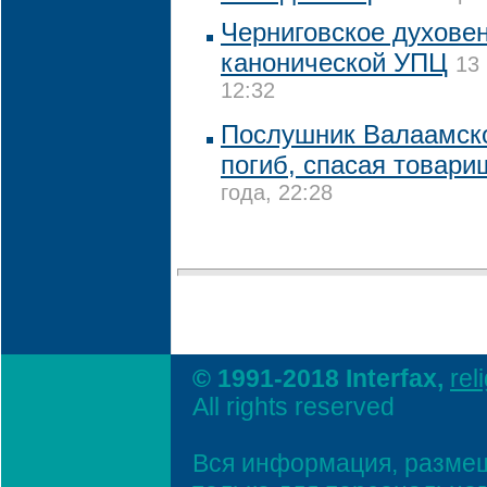
Черниговское духовен
канонической УПЦ
13
12:32
Послушник Валаамск
погиб, спасая товари
года, 22:28
© 1991-2018 Interfax,
rel
All rights reserved
Вся информация, размещ