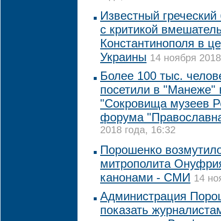
Известный греческий
с критикой вмешател
Константинополя в ц
Украины
14 ноября 2018
Более 100 тыс. челов
посетили в "Манеже" 
"Сокровища музеев Р
форума "Православна
2018 года, 16:32
Порошенко возмутил
митрополита Онуфрия
канонами - СМИ
14 но
Администрация Порош
показать журналистам