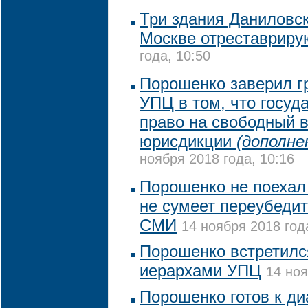
Три здания Даниловс
Москве отреставриру
года, 10:50
Порошенко заверил г
УПЦ в том, что госуд
право на свободный 
юрисдикции
(дополне
ноября 2018 года, 10:16
Порошенко не поехал 
не сумеет переубедит
СМИ
14 ноября 2018 год
Порошенко встретилс
иерархами УПЦ
14 ноя
Порошенко готов к ди