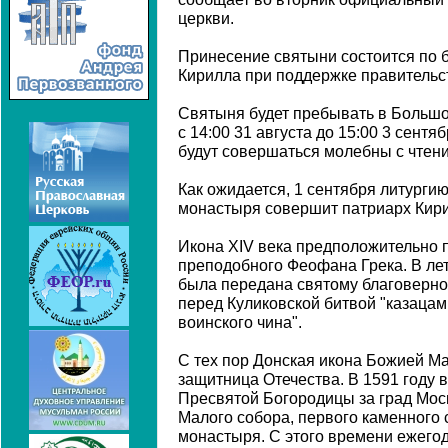
церкви.
Принесение святыни состоится по 
Кирилла при поддержке правительс
Святыня будет пребывать в Больш
с 14:00 31 августа до 15:00 3 сентя
будут совершаться молебны с чтен
Как ожидается, 1 сентября литурги
монастыря совершит патриарх Кири
Икона XIV века предположительно 
преподобного Феофана Грека. В лет
была передана святому благоверн
перед Куликовской битвой "казацам
воинского чина".
С тех пор Донская икона Божией Ма
защитница Отечества. В 1591 году в
Пресвятой Богородицы за град Мос
Малого собора, первого каменного
монастыря. С этого времени ежего