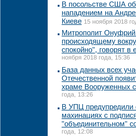
В посольстве США о
нападением на Андре
Киеве
15 ноября 2018 го
Митрополит Онуфрий 
происходящему вокру
спокойно", говорят в 
ноября 2018 года, 15:36
База данных всех уча
Отечественной появи
храме Вооруженных 
года, 13:26
В УПЦ предупредили
махинациях с подпис
"объединительном" с
года, 12:08