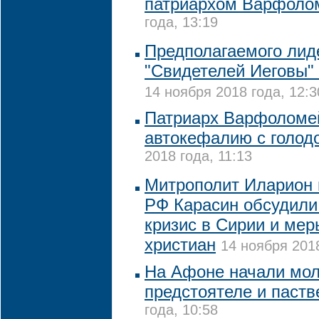
патриархом Варфоло
года, 13:19
Предполагаемого лид
"Свидетелей Иеговы"
14 ноября 2018 года, 12:3
Патриарх Варфоломе
автокефалию с голо
2018 года, 11:13
Митрополит Иларион
РФ Карасин обсудили
кризис в Сирии и мер
христиан
14 ноября 2018
На Афоне начали мол
предстоятеле и паст
года, 10:58