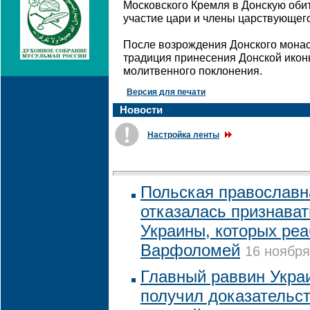
Московского Кремля в Донскую оби
участие цари и члены царствующего
После возрождения Донского мона
традиция принесения Донской икон
молитвенного поклонения.
Версия для печати
Новости
Настройка ленты
Польская православн
отказалась признават
Украины, которых ре
Варфоломей
16 ноября
Главный раввин Украи
получил доказательс