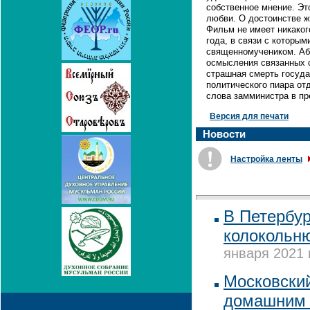
собственное мнение. Э
любви. О достоинстве ж
Фильм не имеет никаког
года, в связи с которым
священномучеником. Аб
осмысления связанных с
страшная смерть госуда
политического пиара от
слова замминистра в пр
Версия для печати
Новости
Настройка ленты
В Петербур
колокольн
января 2021 
Московский
домашним 