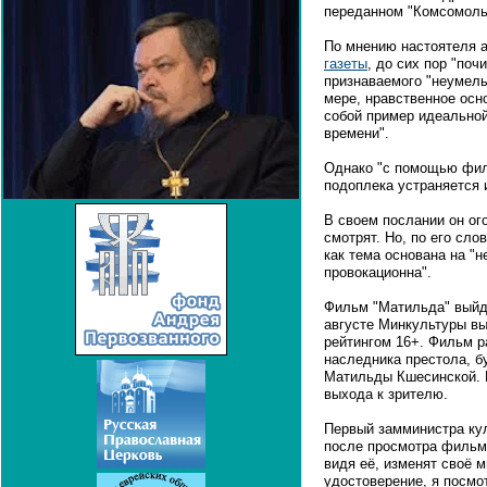
переданном "Комсомоль
По мнению настоятеля а
газеты
, до сих пор "поч
признаваемого "неумелы
мере, нравственное осн
собой пример идеальной
времени".
Однако "с помощью фил
подоплека устраняется 
В своем послании он ог
смотрят. Но, по его сло
как тема основана на "
провокационна".
Фильм "Матильда" выйде
августе Минкультуры вы
рейтингом 16+. Фильм р
наследника престола, б
Матильды Кшесинской. 
выхода к зрителю.
Первый замминистра ку
после просмотра фильма
видя её, изменят своё 
удостоверение, я посмо