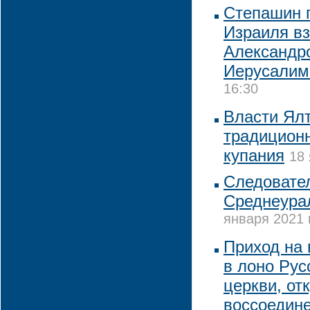
Степашин 
Израиля вз
Александро
Иерусалим
16:30
Власти Ялт
традиционн
купания
18 
Следовате
Среднеура
января 2021 
Приход на
в лоно Рус
церкви, от
воссоедин