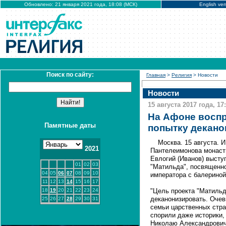
Обновлено: 21 января 2021 года, 18:08 (МСК)
English ver
Поиск по сайту:
Главная
>
Религия
> Новости
Новости
15 августа 2017 года, 17
На Афоне воспр
Памятные даты
попытку декано
Москва. 15 августа. 
2021
Пантелеимонова монаст
Евлогий (Иванов) высту
01
02
03
"Матильда", посвященно
04
05
06
07
08
09
10
императора с балериной
11
12
13
14
15
16
17
18
19
20
21
22
23
24
"Цель проекта "Матильд
деканонизировать. Очев
25
26
27
28
29
30
31
семьи царственных стра
спорили даже историки
Николаю Александровичу