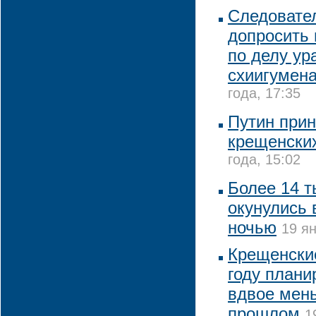
Следовате
допросить 
по делу ур
схиигумена
года, 17:35
Путин прин
крещенски
года, 15:02
Более 14 т
окунулись 
ночью
19 ян
Крещенские
году плани
вдвое мень
прошлом
1