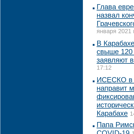
Глава евр
назвал кон
Грачевског
января 2021 
В Карабах
свыше 120 
заявляют в
17:12
ИСЕСКО в 
направит 
фиксирова
историческ
Карабахе
1
Папа Римск
COVID-19