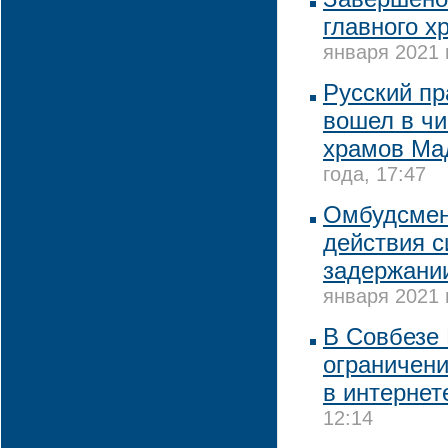
главного х
января 2021 
Русский п
вошел в ч
храмов Ма
года, 17:47
Омбудсмен
действия с
задержани
января 2021 
В Совбезе 
ограничени
в интернет
12:14