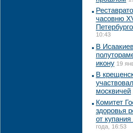
Реставрат
часовню XV
Петербург
10:43
В Исаакие
полуторам
икону
19 ян
В крещенск
участвовал
москвичей
Комитет Го
здоровья р
от купания
года, 16:53