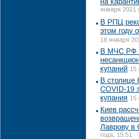
на каранти
января 2021 
В РПЦ реко
этом году 
18 января 20
В МЧС РФ 
несанкцио
купаний
15 
В столице 
COVID-19 
купания
15 
Киев рассч
возвращен
Лаврову в
года, 15:51