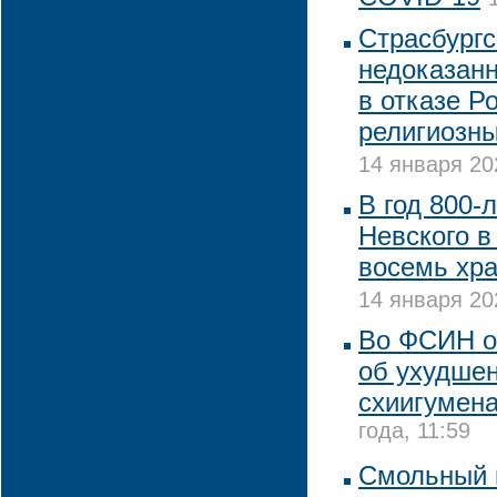
Страсбургс
недоказан
в отказе Р
религиозны
14 января 20
В год 800-
Невского в
восемь хра
14 января 20
Во ФСИН о
об ухудше
схиигумена
года, 11:59
Смольный 