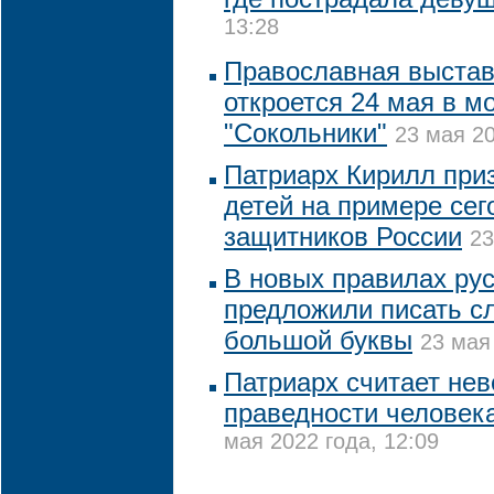
13:28
Православная выстав
откроется 24 мая в м
"Сокольники"
23 мая 20
Патриарх Кирилл при
детей на примере се
защитников России
23
В новых правилах ру
предложили писать сл
большой буквы
23 мая
Патриарх считает нев
праведности человека
мая 2022 года, 12:09