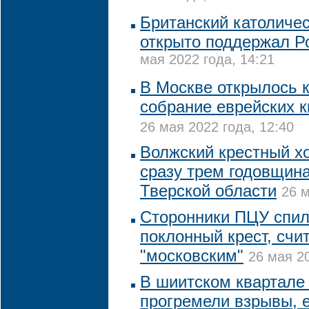
Британский католичес
открыто поддержал Р
мая 2022 года, 14:21
В Москве открылось 
собрание еврейских 
26 мая 2022 года, 12:40
Волжский крестный х
сразу трем годовщина
Тверской области
26 м
Сторонники ПЦУ спил
поклонный крест, счит
"московским"
26 мая 20
В шиитском квартал
прогремели взрывы, 