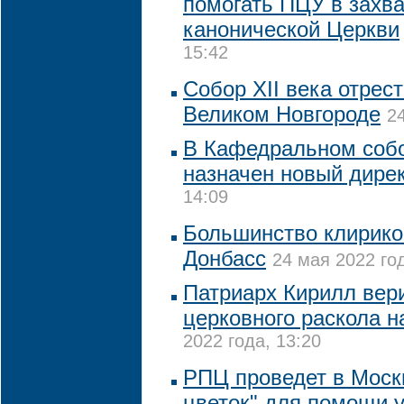
помогать ПЦУ в захв
канонической Церкви
15:42
Собор XII века отрес
Великом Новгороде
2
В Кафедральном соб
назначен новый дире
14:09
Большинство клирико
Донбасс
24 мая 2022 год
Патриарх Кирилл вер
церковного раскола н
2022 года, 13:20
РПЦ проведет в Моск
цветок" для помощи 