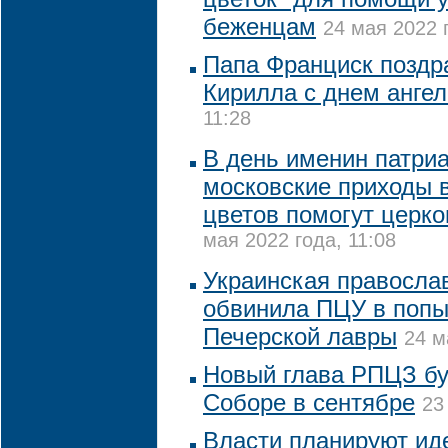
беженцам
24 мая 2022 
Папа Франциск поздр
Кирилла с днем ангел
11:28
В день именин патри
московские приходы 
цветов помогут церк
мая 2022 года, 11:08
Украинская правосла
обвинила ПЦУ в попы
Печерской лавры
24 м
Новый глава РПЦЗ бу
Соборе в сентябре
23
Власти планируют ид