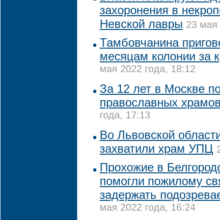
захоронения в некро
Невской лавры
23 мая 
Тамбовчанина пригово
месяцам колонии за 
мая 2022 года, 18:12
За 12 лет в Москве п
православных храмов
года, 17:13
Во Львовской област
захватили храм УПЦ
Прохожие в Белгород
помогли пожилому с
задержать подозрева
мая 2022 года, 16:24