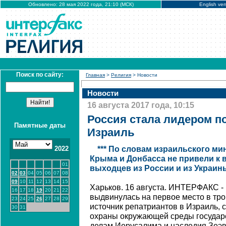
Обновлено: 28 мая 2022 года, 21:10 (МСК)
English ver
Поиск по сайту:
Главная
>
Религия
> Новости
Новости
16 августа 2017 года, 10:15
Россия стала лидером п
Памятные даты
Израиль
2022
*** По словам израильского ми
Крыма и Донбасса не привели к
01
выходцев из России и из Украин
02
03
04
05
06
07
08
09
10
11
12
13
14
15
Харьков. 16 августа. ИНТЕРФАКС - 
16
17
18
19
20
21
22
выдвинулась на первое место в тро
23
24
25
26
27
28
29
источник репатриантов в Израиль,
30
31
охраны окружающей среды государс
делам Иерусалима и наследия Зеэв