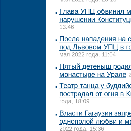
мая 2022 года, 20:16
Глава УПЦ обвинил м
нарушении Конституц
13:46
После нападения на
под Львовом УПЦ в г
мая 2022 года, 11:04
Пятый детеныш родил
монастыре на Урале
Театр танца у буддий
пострадал от огня в 
года, 18:09
Власти Гагаузии запр
однополой любви и 
2022 года, 15:36