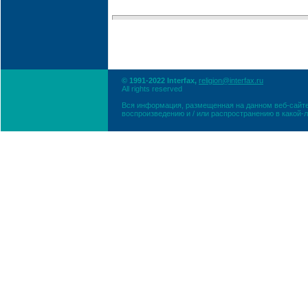
© 1991-2022 Interfax,
religion@interfax.ru
All rights reserved
Вся информация, размещенная на данном веб-сайте
воспроизведению и / или распространению в какой-