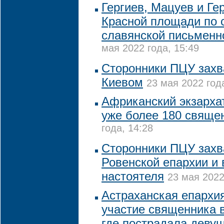
Гергиев, Мацуев и Ге
Красной площади по 
славянской письменн
мая 2022 года, 15:49
Сторонники ПЦУ захв
Киевом
23 мая 2022 год
Африканский экзарха
уже более 180 свяще
года, 14:28
Сторонники ПЦУ захв
Ровенской епархии и 
настоятеля
23 мая 2022
Астраханская епархи
участие священника в
где пострадала деву