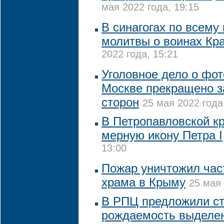
мая 2022 года, 19:15
В синагогах по всему
молитвы о воинах Кр
2022 года, 15:21
Уголовное дело о фот
Москве прекращено 
сторон
25 мая 2022 года
В Петропавловской к
мерную икону Петра I
13:00
Пожар уничтожил част
храма в Крыму
25 мая 
В РПЦ предложили с
рождаемость выделен