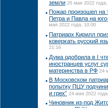
земли
25 мая 2022 года,
Пожар произошел на 
Петра и Павла на юго
мая 2022 года, 10:00
Патриарх Кирилл при
коверкать русский яз
21:16
Дума одобрила в I чт
иностранцев услуг су
материнства в РФ
24 
В Московском патриа
попытку ПЦУ подчинит
и грех"
24 мая 2022 года
Чиновник из-под Жит