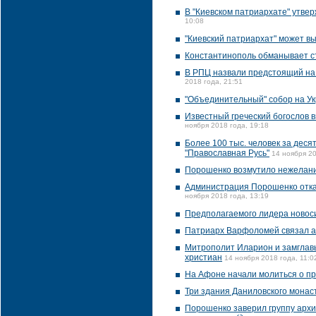
В "Киевском патриархате" утвер
10:08
"Киевский патриархат" может в
Константинополь обманывает ст
В РПЦ назвали предстоящий на
2018 года, 21:51
"Объединительный" собор на Ук
Известный греческий богослов 
ноября 2018 года, 19:18
Более 100 тыс. человек за деся
"Православная Русь"
14 ноября 20
Порошенко возмутило нежелани
Администрация Порошенко отка
ноября 2018 года, 13:19
Предполагаемого лидера новос
Патриарх Варфоломей связал а
Митрополит Иларион и замглав
христиан
14 ноября 2018 года, 11:0
На Афоне начали молиться о п
Три здания Даниловского монас
Порошенко заверил группу архи