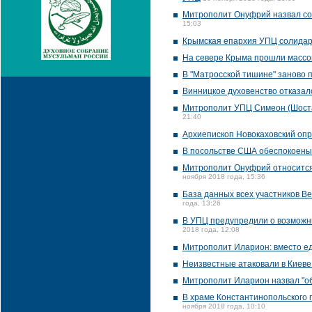
Митрополит Онуфрий назвал со
15:03
Крымская епархия УПЦ солида
На севере Крыма прошли массо
В "Матросской тишине" заново
Винницкое духовенство отказало
Митрополит УПЦ Симеон (Шостац
21:40
Архиепископ Новокаховский опро
В посольстве США обеспокоены
Митрополит Онуфрий относится 
ноября 2018 года, 15:36
База данных всех участников В
года, 13:26
В УПЦ предупредили о возможн
2018 года, 12:08
Митрополит Иларион: вместо ед
Неизвестные атаковали в Киев
Митрополит Иларион назвал "о
В храме Константинопольского 
ноября 2018 года, 10:10