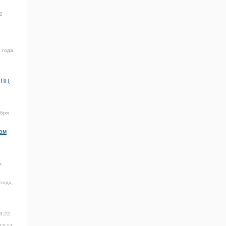
2
 года,
УПЦ
ября
нам
,
года,
3:22
13:17