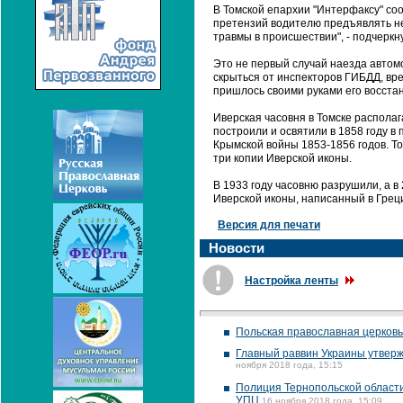
В Томской епархии "Интерфаксу" со
претензий водителю предъявлять н
травмы в происшествии", - подчеркн
Это не первый случай наезда автомо
скрыться от инспекторов ГИБДД, вр
пришлось своими руками его восста
Иверская часовня в Томске распола
построили и освятили в 1858 году в 
Крымской войны 1853-1856 годов. То
три копии Иверской иконы.
В 1933 году часовню разрушили, а в
Иверской иконы, написанный в Грец
Версия для печати
Новости
Настройка ленты
Польская православная церковь
Главный раввин Украины утвержд
ноября 2018 года, 15:15
Полиция Тернопольской области
УПЦ
16 ноября 2018 года, 15:09