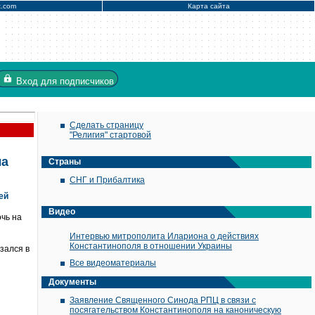
x.com
Карта сайта
Вход
для подписчиков
Сделать страницу
"Религия" стартовой
ла
Страны
СНГ и Прибалтика
ей
Видео
очь на
Интервью митрополита Илариона о действиях
Константинополя в отношении Украины
зался в
Все видеоматериалы
Документы
Заявление Священного Синода РПЦ в связи с
посягательством Константинополя на каноническую