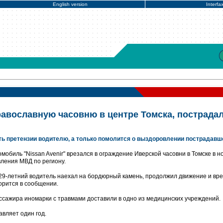
English version
Interfa
равославную часовню в центре Томска, пострада
ять претензии водителю, а только помолится о выздоровлении пострадавш
мобиль "Nissan Avenir" врезался в ограждение Иверской часовни в Томске в н
вления МВД по региону.
9-летний водитель наехал на бордюрный камень, продолжил движение и вре
ворится в сообщении.
ссажира иномарки с травмами доставили в одно из медицинских учреждений.
авляет один год.