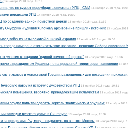
я)
14 ноября 2018 года, 10:16
оняв, что не сумеет переубедить епископат УПЦ - СМИ
14 ноября 2018 года, 10:0
лькими иерархами УПЦ
14 ноября 2018 года, 10:00
ПЦ по созданию единой поместной церкви
13 ноября 2018 года, 21:35
у Онуфрию и удивился, почему архиереи не пришли - источник
13 ноября 2018
вывод войск из Газы роковой ошибкой Израиля
13 ноября 2018 года, 19:56
вь твердо намерена отстаивать свое название - решение Собора епископов 
 от участия в создании "единой поместной церкви"
13 ноября 2018 года, 18:56
трече с президентом Украины, но на церковной территории - заявление
13 но
ь карту храмов и монастырей Греции, разрешенных для посещения прихожа
Печерскую лавру на встречу с духовенством УПЦ
13 ноября 2018 года, 16:31
быскала помещения, вероятно, принадлежащие исламистам
13 ноября 2018 года
раины осудил попытки сделать Церковь "политическим орудием"
13 ноября 2018 
нии закладки русского храма в Сингапуре
13 ноября 2018 года, 13:32
м за пределами РФ, могут воздвигнуть на востоке Москвы
13 ноября 2018 года, 1
тва с Порошенко в Киеве началось заседание Синода УПЦ
13 ноября 2018 года, 