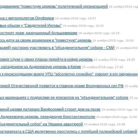
здаваемую "поместную церковь" политической организацией
16 ноября 2018 год
рна с митрополитом Онуфрием
16 ноября 2018 года, 14:57
вые обыски у "Свидетелей Иеговы"
16 ноября 2018 года, 10:22
 построят храм, разрушенный большевиками
16 ноября 2018 года, 10:15
сь идти за своим архиереем в "поместную" церковь
16 ноября 2018 года, 10:00
кий) настроен участвовать в "объединительном" соборе - СМИ
15 ноября 2018
верг слухи о своих планах перейти в новую церковь
15 ноября 2018 года, 19:30
 нападением на Андреевскую церковь в Киеве
15 ноября 2018 года, 17:43
к происходящему вокруг УПЦ "абсолютно спокойно", говорят в его окружении
еликой Отечественной появится в главном храме Вооруженных сил РФ
15 ноябр
ых махинациях с подписями ее епископов на "объединительном" соборе
15 но
иной церкви патриарх Варфоломей строит дом на песке
15 ноября 2018 года, 11
е Андреевскую церковь, переданную Константинополю
15 ноября 2018 года, 11:00
бъединительный собор" на Украине авантюрой
15 ноября 2018 года, 10:38
патриархата в США молитвенно простились с погибшей полицейской собакой