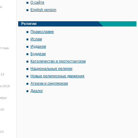
О сайте
а,
English version
Религии
Православие
Ислам
Иудаизм
 года,
Буддизм
Католичество и протестантизм
Национальные религии
15
Новые религиозные движения
Атеизм и секуляризм
я 2018
Диалог
ября
:02
15