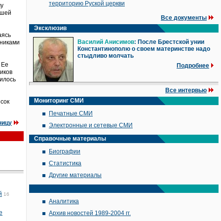
территорию Руской церкви
му
вшей
Все документы
Эксклюзив
аясь
Василий Анисимов
: После Брестской унии
нниками
Константинополю о своем материнстве надо
стыдливо молчать
 Ее
Подробнее
ников
дилось
Все интервью
Мониторинг СМИ
исок
Печатные СМИ
ницу
Электронные и сетевые СМИ
Справочные материалы
Биографии
Статистика
Другие материалы
й
16
Аналитика
е
Архив новостей 1989-2004 гг.