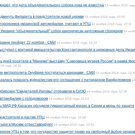
ждают, что дата объединительного собора пока не известна
15 ноября 2018 года
ыдвинуть Филарета в предстоятели новой церкви
15 ноября 2018 года, 10:00
оронников украинской автокефалии, считают в УПЦ
14 ноября 2018 года, 22:11
 Украине "объединительный" собор канонически ничтожным сборищем
14 ноя
раине пройдет 22 ноября - СМИ
14 ноября 2018 года, 19:22
выступил с критикой вмешательства Константинополя в церковные дела Укра
ть дней посетили в "Манеже" выставку "Сокровища музеев России" в рамка фо
18 года, 16:32
е митрополита Онуфрия поступаться канонами - СМИ
14 ноября 2018 года, 13:5
залась показать журналистам его соглашение с патриархом Варфоломеем
1
ибирских "Свидетелей Иеговы" отправили в СИЗО
14 ноября 2018 года, 12:30
втокефалию с голодомором
14 ноября 2018 года, 11:13
ы МИД РФ Карасин обсудили гуманитарный кризис в Сирии и меры по защите
2
редстоятеле и пастве УПЦ
14 ноября 2018 года, 10:58
тыря в Москве отреставрируют
14 ноября 2018 года, 10:50
ереев УПЦ в том, что государство защитит право на свободный выбор церко