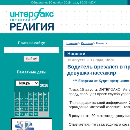
Обновлено: 16 ноября 2018 года, 16:36 (МСК)
Поиск по сайту:
Главная
>
Религия
> Новости
Новости
16 августа 2017 года, 10:20
Водитель врезался в п
Памятные даты
девушка-пассажир
*** Епархия не будет предъявл
2018
Томск. 16 августа. ИНТЕРФАКС - Авто
среду, сообщает пресс-служба упра
01
02
03
04
05
06
07
08
09
10
11
"По предварительной информации, 2
12
13
14
15
16
17
18
ограждение Иверской часовни", - го
19
20
21
22
23
24
25
26
27
28
29
30
В результате 20-летнюю девушку-па
Отмечается, что стаж водителя сост