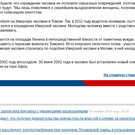
общили, что ограждение часовни не получило серьезных повреждений, поэто
е будут. "Мы лишь помолимся о скорейшем выздоровлении женщины, получи
ул собеседник агентства.
биля на Иверскую часовню в Томске. Так, в 2011 году водитель иномарки, пыт
езался в ограждение Иверской часовни. Молодому человеку вместе с родстве
навливать.
гается на площади Ленина в непосредственной близости от памятника вождю.
память о героизме воинов из Томского 39-го егерского пехотного полка - участ
мская часовня строилась по подобию Иверской часовни в Москве, в ней нахо
 2002 году воссоздали. 30 июня 2002 года в часовне был установлен новый сп
ии на горе Афон.
На главную стра
 запретила контакты с украинскими раскольниками
16 ноября 2018 года, 16:36
ает, что получил доказательства причастности властей к слежке за синагого
 расследует злоупотребления при передаче Почаевской лавры в пользовани