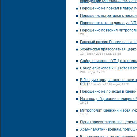
юрисдикции
(дополненная верси
Порошенко не поехал в лавру, п
Порошенко встретился с неско
Порошенко готов к диалогу с У
Порошенко позвонил митрополит
20:03
Главный раввин России назвал 
Украинская православная церко
13 ноября 2018 года, 18:58
Собор епископов УПЦ отказался
Собор епископов УПЦ готов к вс
2018 года, 17:55
В Госдуме предлагают составит
РПЦ
13 ноября 2018 года, 17:31
Порошенко не приехал в Киево-
На западе Германии полиция о
16:03
Митрополит Киевский и всея Ук
14:00
Путин присутствовал на церемо
Храм-памятник воинам, погибши
В преддверии встречи духовенс