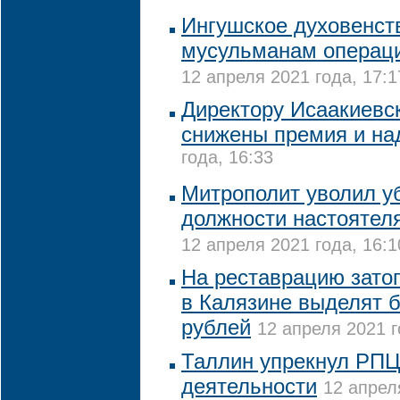
Ингушское духовенст
мусульманам операци
12 апреля 2021 года, 17:1
Директору Исаакиевс
снижены премия и на
года, 16:33
Митрополит уволил уб
должности настоятеля
12 апреля 2021 года, 16:1
На реставрацию зато
в Калязине выделят б
рублей
12 апреля 2021 г
Таллин упрекнул РПЦ
деятельности
12 апрел