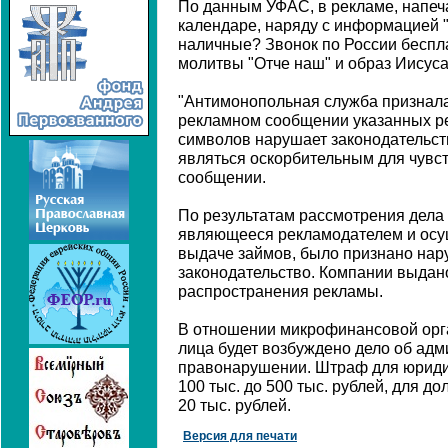
По данным УФАС, в рекламе, напеч
календаре, наряду с информацией 
наличные? Звонок по России беспла
молитвы "Отче наш" и образ Иисуса
"Антимонопольная служба признала
рекламном сообщении указанных р
символов нарушает законодательств
являться оскорбительным для чувст
сообщении.
По результатам рассмотрения дела
являющееся рекламодателем и осу
выдаче займов, было признано на
законодательство. Компании выдан
распространения рекламы.
В отношении микрофинансовой орга
лица будет возбуждено дело об ад
правонарушении. Штраф для юридич
100 тыс. до 500 тыс. рублей, для до
20 тыс. рублей.
Версия для печати