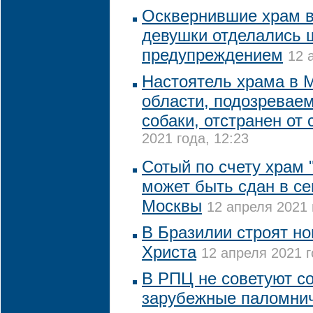
Осквернившие храм в
девушки отделались 
предупреждением
12 
Настоятель храма в 
области, подозревае
собаки, отстранен от
2021 года, 12:23
Сотый по счету храм
может быть сдан в се
Москвы
12 апреля 2021 
В Бразилии строят но
Христа
12 апреля 2021 г
В РПЦ не советуют с
зарубежные паломнич