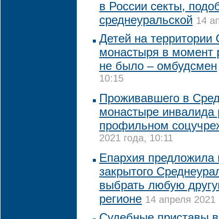
в России секты, подо
среднеуральской
14 а
Детей на территории
монастыря в момент 
не было – омбудсмен
10:15
Проживавшего в Сре
монастыре инвалида 
профильном соцучре
2021 года, 10:11
Епархия предложила
закрытого Среднеура
выбрать любую другу
регионе
14 апреля 2021 
Судебные приставы в