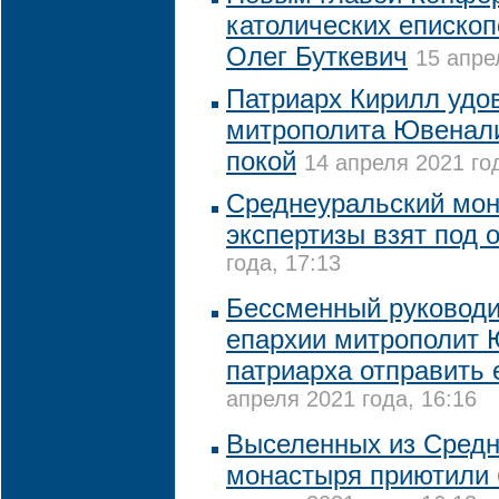
католических епископ
Олег Буткевич
15 апре
Патриарх Кирилл удо
митрополита Ювенали
покой
14 апреля 2021 го
Среднеуральский мон
экспертизы взят под 
года, 17:13
Бессменный руководи
епархии митрополит 
патриарха отправить 
апреля 2021 года, 16:16
Выселенных из Средн
монастыря приютили 