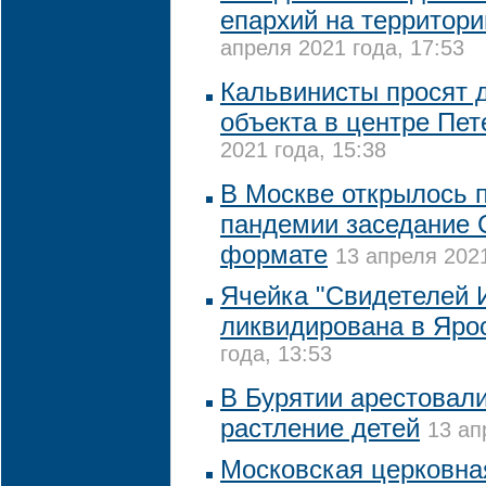
епархий на территор
апреля 2021 года, 17:53
Кальвинисты просят 
объекта в центре Пет
2021 года, 15:38
В Москве открылось 
пандемии заседание 
формате
13 апреля 2021
Ячейка "Свидетелей 
ликвидирована в Яро
года, 13:53
В Бурятии арестовали
растление детей
13 ап
Московская церковна