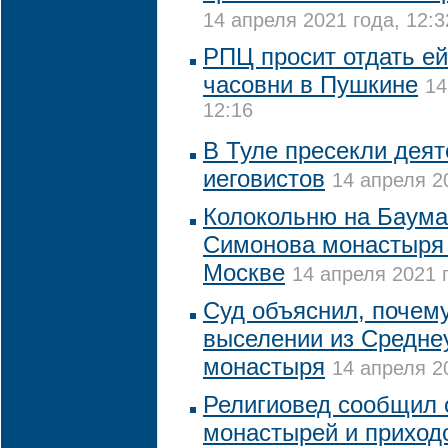
14 апреля 2021 года, 12:3
РПЦ просит отдать е
часовни в Пушкине
14
12:16
В Туле пресекли деят
иеговистов
14 апреля 20
Колокольню на Баума
Симонова монастыря 
Москве
14 апреля 2021 г
Суд объяснил, почем
выселении из Средне
монастыря
14 апреля 20
Религиовед сообщил 
монастырей и приходо