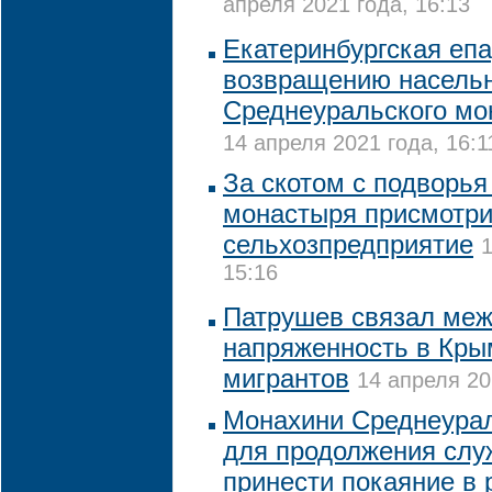
апреля 2021 года, 16:13
Екатеринбургская епа
возвращению насель
Среднеуральского мо
14 апреля 2021 года, 16:1
За скотом с подворья
монастыря присмотри
сельхозпредприятие
1
15:16
Патрушев связал ме
напряженность в Кры
мигрантов
14 апреля 20
Монахини Среднеурал
для продолжения слу
принести покаяние в 