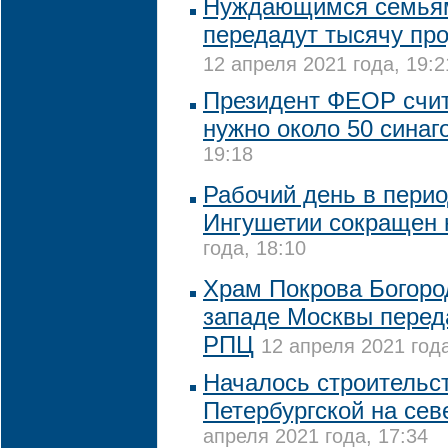
Нуждающимся семьям
передадут тысячу пр
12 апреля 2021 года, 19:2
Президент ФЕОР счит
нужно около 50 синаг
19:18
Рабочий день в пери
Ингушетии сокращен 
года, 18:10
Храм Покрова Богоро
западе Москвы перед
РПЦ
12 апреля 2021 года
Началось строительс
Петербургской на се
апреля 2021 года, 17:34