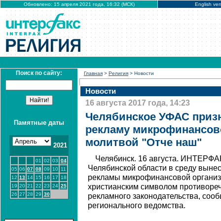
Обновлено: 15 апреля 2021 года, 16:32 (МСК)
English ver
Поиск по сайту:
Главная
>
Религия
> Новости
Новости
16 августа 2017 года, 14:23
Челябинское УФАС приз
Памятные даты
рекламу микрофинансов
молитвой "Отче наш"
2021
Челябинск. 16 августа. ИНТЕРФА
01
02
03
04
Челябинской области в среду выне
05
06
07
08
09
10
11
рекламы микрофинансовой организ
12
13
14
15
16
17
18
христианским символом противоре
19
20
21
22
23
24
25
26
27
28
29
30
рекламного законодательства, соо
регионального ведомства.