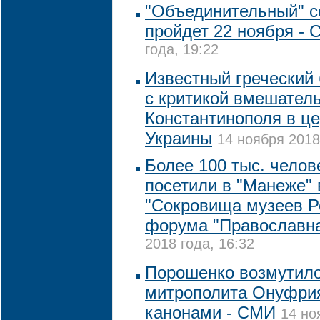
"Объединительный" с
пройдет 22 ноября -
года, 19:22
Известный греческий
с критикой вмешател
Константинополя в ц
Украины
14 ноября 2018
Более 100 тыс. челов
посетили в "Манеже" 
"Сокровища музеев Р
форума "Православна
2018 года, 16:32
Порошенко возмутил
митрополита Онуфрия
канонами - СМИ
14 но