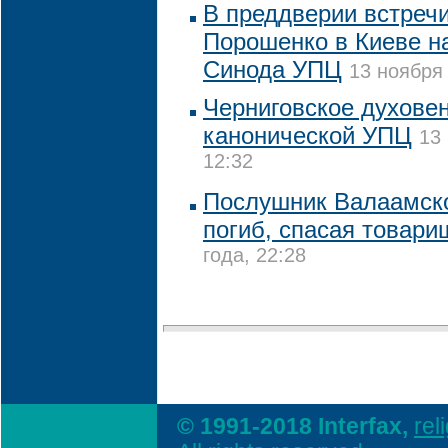
В преддверии встречи
Порошенко в Киеве н
Синода УПЦ
13 ноября 
Черниговское духовен
канонической УПЦ
13
12:32
Послушник Валаамск
погиб, спасая товари
года, 22:28
© 1991-2018 Interfax,
rel