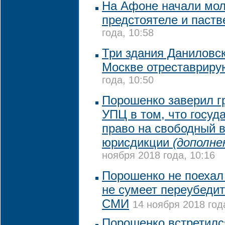
На Афоне начали мол
предстоятеле и паст
года, 10:58
Три здания Даниловс
Москве отреставриру
года, 10:50
Порошенко заверил г
УПЦ в том, что госуд
право на свободный 
юрисдикции
(дополне
ноября 2018 года, 10:16
Порошенко не поехал 
не сумеет переубедит
СМИ
14 ноября 2018 год
Порошенко встретилс