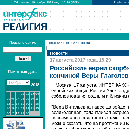
Обновлено: 16 ноября 2018 года, 16:36 (МСК)
English ver
Поиск по сайту:
Главная
>
Религия
> Новости
Новости
17 августа 2017 года, 15:29
Российские евреи скорбя
Памятные даты
кончиной Веры Глаголе
2018
Москва. 17 августа. ИНТЕРФАКС 
еврейских общин России Александ
01
02
03
04
соболезнования родным и близким 
05
06
07
08
09
10
11
12
13
14
15
16
17
18
"Вера Витальевна навсегда войдет 
19
20
21
22
23
24
25
великолепная, талантливая актриса 
26
27
28
29
30
невозможно представить отечестве
можно сказать, что на протяжении 
удалось сформировать образ женщ