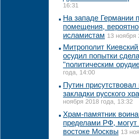
16:31
На западе Германии 
помещения, вероятн
исламистам
13 ноября 
Митрополит Киевский
осудил попытки сдел
"политическим оруди
года, 14:00
Путин присутствовал
закладки русского хр
ноября 2018 года, 13:32
Храм-памятник воина
пределами РФ, могут 
востоке Москвы
13 ноя