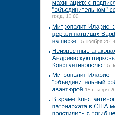
махинациях с подпис
"объединительном" с
года, 12:08
Митрополит Иларион:
церкви патриарх Вар
на песке
15 ноября 2018
Неизвестные атакова
Андреевскую церковь
Константинополю
15 н
Митрополит Иларион 
"объединительный со
авантюрой
15 ноября 20
В храме Константино
патриархата в США м
простились с погибш