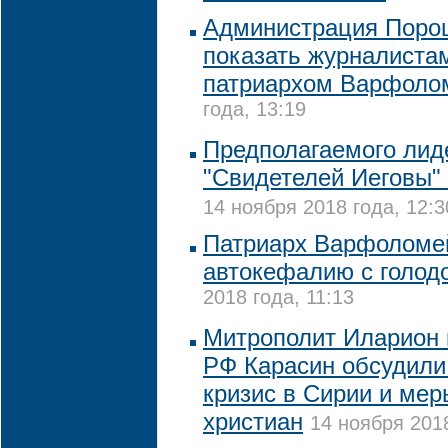
Администрация Порош
показать журналистам
патриархом Варфоло
года, 13:19
Предполагаемого лид
"Свидетелей Иеговы"
14 ноября 2018 года, 12:3
Патриарх Варфоломе
автокефалию с голо
2018 года, 11:13
Митрополит Иларион
РФ Карасин обсудили
кризис в Сирии и мер
христиан
14 ноября 2018