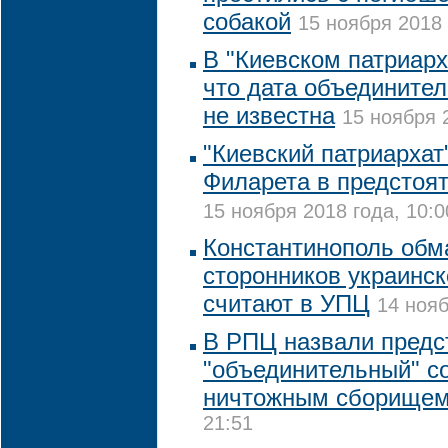
собакой
15 ноября 2018 
В "Киевском патриарх
что дата объединител
не известна
15 ноября 
"Киевский патриархат
Филарета в предстоят
15 ноября 2018 года, 10:0
Константинополь обм
сторонников украинс
считают в УПЦ
14 нояб
В РПЦ назвали предс
"объединительный" с
ничтожным сборище
21:51