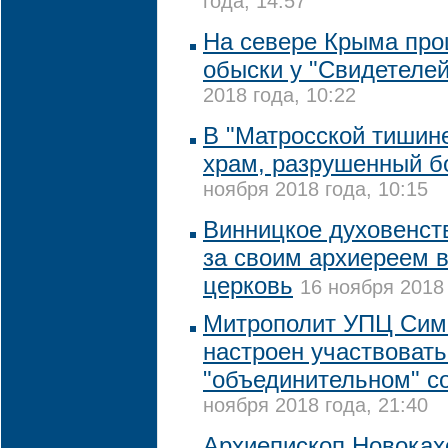
года, 14:57
На севере Крыма пр
обыски у "Свидетеле
2018 года, 10:22
В "Матросской тишине
храм, разрушенный 
ноября 2018 года, 10:15
Винницкое духовенст
за своим архиереем 
церковь
16 ноября 2018 
Митрополит УПЦ Сим
настроен участвовать
"объединительном" с
ноября 2018 года, 21:40
Архиепископ Новоках