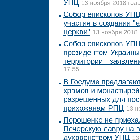
УПЦ
13 ноября 2018 года
Собор епископов УПЦ
участия в создании "
церкви"
13 ноября 2018 
Собор епископов УПЦ 
президентом Украины,
территории - заявлен
17:55
В Госдуме предлагают
храмов и монастырей
разрешенных для по
прихожанам РПЦ
13 н
Порошенко не приеха
Печерскую лавру на в
духовенством УПЦ
13