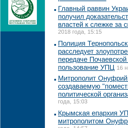
Главный раввин Украи
получил доказательс
властей к слежке за с
2018 года, 15:15
Полиция Тернопольск
расследует злоупотр
передаче Почаевской
пользование УПЦ
16 н
Митрополит Онуфрий
создаваемую "помест
политической органи
года, 15:03
Крымская епархия УП
митрополитом Онуф