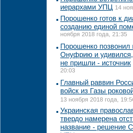
иерархами УПЦ
14 ноя
Порошенко готов к ди
созданию единой пом
ноября 2018 года, 21:35
Порошенко позвонил 
Онуфрию и удивился,
не пришли - источник
20:03
Главный раввин Росс
войск из Газы роково
13 ноября 2018 года, 19:5
Украинская правосла
твердо намерена отст
название - решение 