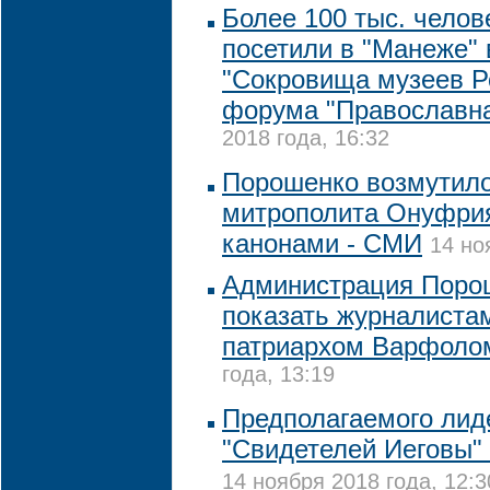
Более 100 тыс. челов
посетили в "Манеже" 
"Сокровища музеев Р
форума "Православна
2018 года, 16:32
Порошенко возмутил
митрополита Онуфрия
канонами - СМИ
14 но
Администрация Порош
показать журналистам
патриархом Варфоло
года, 13:19
Предполагаемого лид
"Свидетелей Иеговы"
14 ноября 2018 года, 12:3