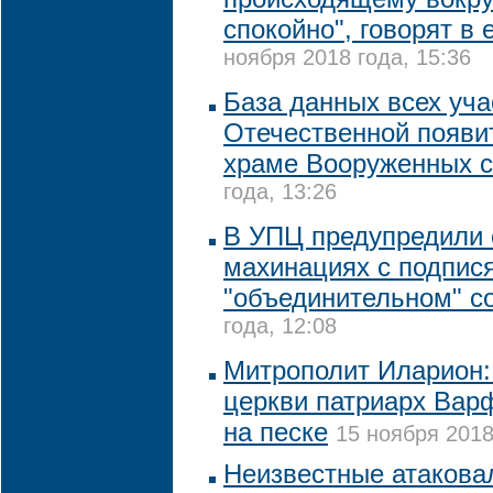
спокойно", говорят в 
ноября 2018 года, 15:36
База данных всех уча
Отечественной появи
храме Вооруженных 
года, 13:26
В УПЦ предупредили
махинациях с подпис
"объединительном" с
года, 12:08
Митрополит Иларион:
церкви патриарх Вар
на песке
15 ноября 2018
Неизвестные атакова