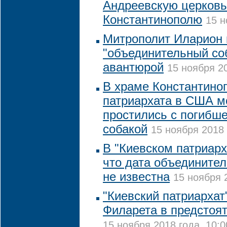
Андреевскую церковь
Константинополю
15 н
Митрополит Иларион 
"объединительный со
авантюрой
15 ноября 20
В храме Константино
патриархата в США м
простились с погибш
собакой
15 ноября 2018 
В "Киевском патриарх
что дата объединител
не известна
15 ноября 
"Киевский патриархат
Филарета в предстоят
15 ноября 2018 года, 10:0