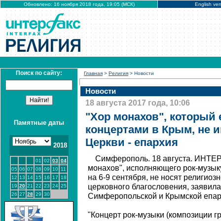
Обновлено: 16 ноября 2018 года, 19:05 (МСК)
English ver
Поиск по сайту:
Главная
>
Религия
> Новости
Новости
18 августа 2017 года, 10:06
"Хор монахов", который е
Памятные даты
концертами в Крым, не и
Церкви - епархия
2018
Симферополь. 18 августа. ИНТЕР
01
02
03
04
монахов", исполняющего рок-музык
05
06
07
08
09
10
11
на 6-9 сентября, не носят религиоз
12
13
14
15
16
17
18
церковного благословения, заявила
19
20
21
22
23
24
25
26
27
28
29
30
Симферопольской и Крымской епар
"Концерт рок-музыки (композиции гру