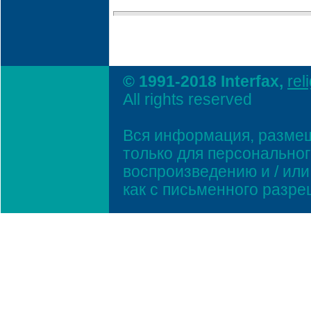
© 1991-2018 Interfax,
rel
All rights reserved
Вся информация, размещ
только для персонально
воспроизведению и / ил
как с письменного разр