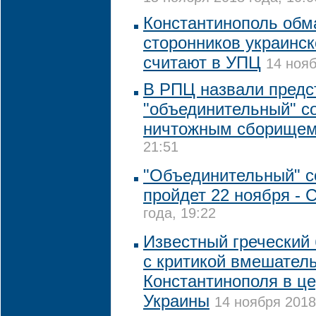
Константинополь обм
сторонников украинс
считают в УПЦ
14 нояб
В РПЦ назвали предс
"объединительный" с
ничтожным сборище
21:51
"Объединительный" с
пройдет 22 ноября -
года, 19:22
Известный греческий
с критикой вмешател
Константинополя в ц
Украины
14 ноября 2018