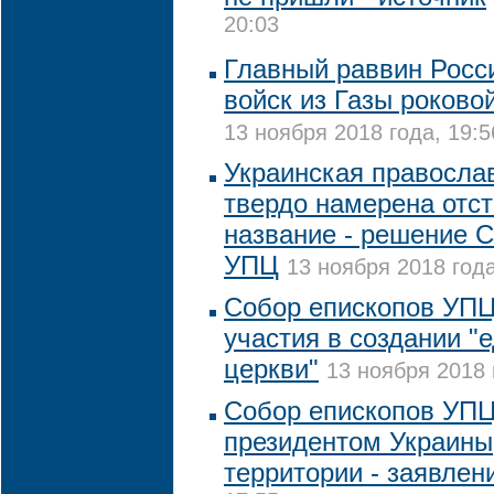
20:03
Главный раввин Росс
войск из Газы роково
13 ноября 2018 года, 19:5
Украинская правосла
твердо намерена отст
название - решение 
УПЦ
13 ноября 2018 года
Собор епископов УПЦ
участия в создании "
церкви"
13 ноября 2018 
Собор епископов УПЦ 
президентом Украины,
территории - заявлен