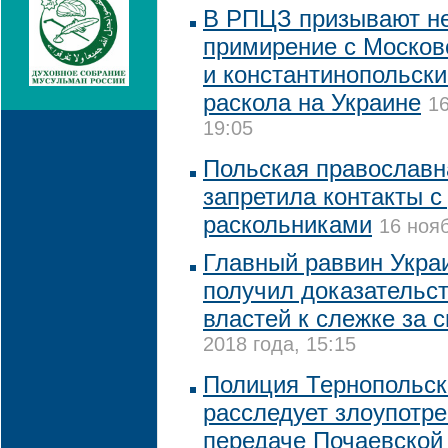
В РПЦЗ призывают не
примирение с Москов
и константинопольск
раскола на Украине
16
19:05
Польская православн
запретила контакты с
раскольниками
16 нояб
Главный раввин Украи
получил доказательс
властей к слежке за с
2018 года, 15:15
Полиция Тернопольск
расследует злоупотр
передаче Почаевской