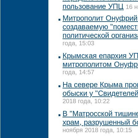
пользование УПЦ
16 н
Митрополит Онуфрий
создаваемую "помест
политической органи
года, 15:03
Крымская епархия УП
митрополитом Онуф
года, 14:57
На севере Крыма пр
обыски у "Свидетеле
2018 года, 10:22
В "Матросской тишине
храм, разрушенный 
ноября 2018 года, 10:15