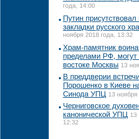
года, 14:00
Путин присутствовал
закладки русского хр
ноября 2018 года, 13:32
Храм-памятник воина
пределами РФ, могут 
востоке Москвы
13 ноя
В преддверии встречи
Порошенко в Киеве н
Синода УПЦ
13 ноября 
Черниговское духовен
канонической УПЦ
13
12:32