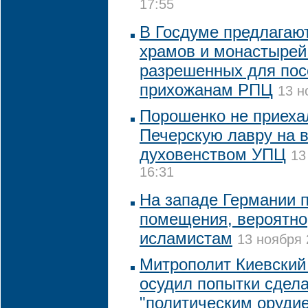
17:55
В Госдуме предлагают
храмов и монастырей
разрешенных для по
прихожанам РПЦ
13 н
Порошенко не приеха
Печерскую лавру на в
духовенством УПЦ
13
16:31
На западе Германии 
помещения, вероятн
исламистам
13 ноября 
Митрополит Киевский
осудил попытки сдел
"политическим оруди