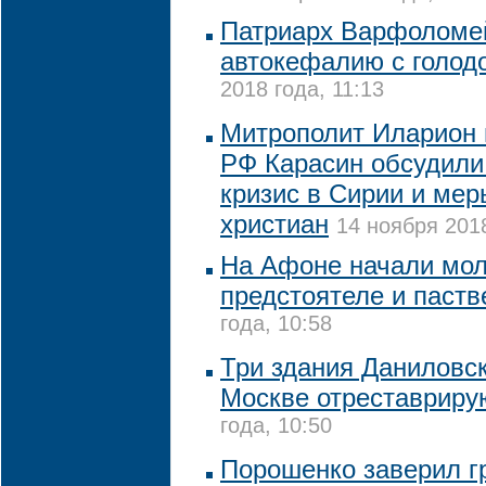
Патриарх Варфоломе
автокефалию с голо
2018 года, 11:13
Митрополит Иларион
РФ Карасин обсудили
кризис в Сирии и мер
христиан
14 ноября 2018
На Афоне начали мол
предстоятеле и паст
года, 10:58
Три здания Даниловс
Москве отреставриру
года, 10:50
Порошенко заверил г