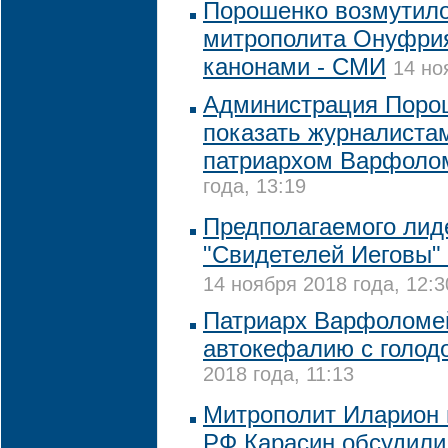
Порошенко возмутил
митрополита Онуфрия
канонами - СМИ
14 но
Администрация Порош
показать журналистам
патриархом Варфоло
года, 13:19
Предполагаемого лид
"Свидетелей Иеговы"
14 ноября 2018 года, 12:3
Патриарх Варфоломе
автокефалию с голо
2018 года, 11:13
Митрополит Иларион
РФ Карасин обсудили