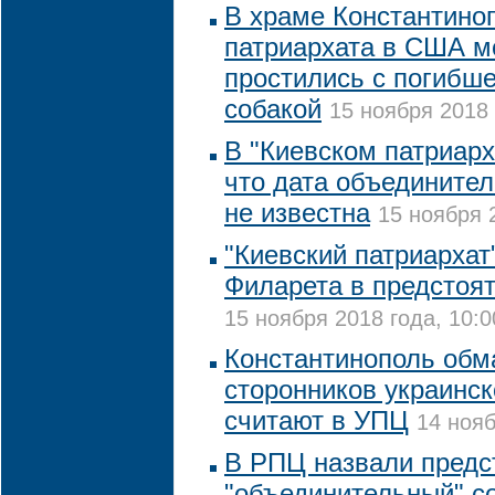
В храме Константино
патриархата в США м
простились с погибш
собакой
15 ноября 2018 
В "Киевском патриарх
что дата объединител
не известна
15 ноября 
"Киевский патриархат
Филарета в предстоят
15 ноября 2018 года, 10:0
Константинополь обм
сторонников украинс
считают в УПЦ
14 нояб
В РПЦ назвали предс
"объединительный" с