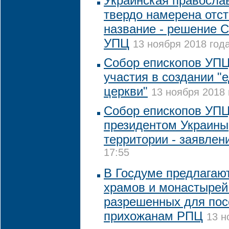
Украинская правосла
твердо намерена отст
название - решение 
УПЦ
13 ноября 2018 года
Собор епископов УПЦ
участия в создании "
церкви"
13 ноября 2018 
Собор епископов УПЦ 
президентом Украины,
территории - заявлен
17:55
В Госдуме предлагают
храмов и монастырей
разрешенных для по
прихожанам РПЦ
13 н