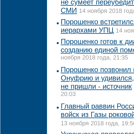
не сумеет переубедит
СМИ
14 ноября 2018 год
Порошенко встретилс
иерархами УПЦ
14 ноя
Порошенко готов к ди
созданию единой пом
ноября 2018 года, 21:35
Порошенко позвонил 
Онуфрию и удивился,
не пришли - источник
20:03
Главный раввин Росс
войск из Газы роково
13 ноября 2018 года, 19:5