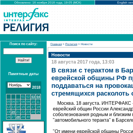
Обновлено: 16 ноября 2018 года, 19:05 (МСК)
English ver
Поиск по сайту:
Главная
>
Религия
> Новости
Новости
18 августа 2017 года, 13:03
В связи с терактом в Ба
Памятные даты
еврейской общины РФ п
поддаваться на провока
2018
стремящихся расколоть
01
02
03
04
05
06
07
08
09
10
11
Москва. 18 августа. ИНТЕРФАКС 
12
13
14
15
16
17
18
еврейский общин России Александ
19
20
21
22
23
24
25
соболезнования родным и близким 
26
27
28
29
30
"автомобильного теракта" в Барсел
"От имени еврейской общины Росси