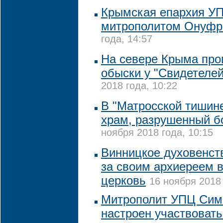
Крымская епархия УП
митрополитом Онуф
года, 14:57
На севере Крыма пр
обыски у "Свидетеле
2018 года, 10:22
В "Матросской тишине
храм, разрушенный 
ноября 2018 года, 10:15
Винницкое духовенст
за своим архиереем 
церковь
16 ноября 2018 
Митрополит УПЦ Сим
настроен участвовать