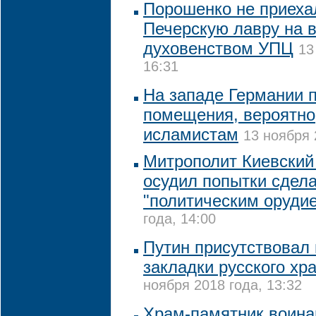
Порошенко не приеха
Печерскую лавру на в
духовенством УПЦ
13
16:31
На западе Германии 
помещения, вероятн
исламистам
13 ноября 
Митрополит Киевский
осудил попытки сдел
"политическим оруди
года, 14:00
Путин присутствовал
закладки русского хр
ноября 2018 года, 13:32
Храм-памятник воина