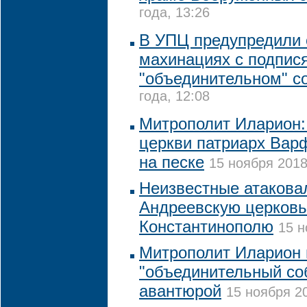
года, 13:26
В УПЦ предупредили
махинациях с подпис
"объединительном" с
года, 12:08
Митрополит Иларион:
церкви патриарх Вар
на песке
15 ноября 2018
Неизвестные атакова
Андреевскую церковь
Константинополю
15 н
Митрополит Иларион 
"объединительный со
авантюрой
15 ноября 20