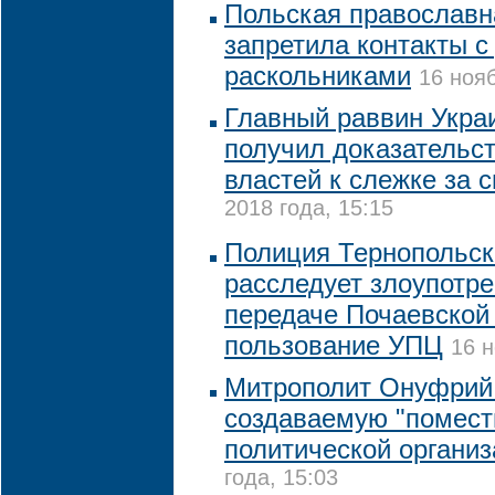
Польская православн
запретила контакты с
раскольниками
16 нояб
Главный раввин Украи
получил доказательс
властей к слежке за с
2018 года, 15:15
Полиция Тернопольск
расследует злоупотр
передаче Почаевской
пользование УПЦ
16 н
Митрополит Онуфрий
создаваемую "помест
политической органи
года, 15:03