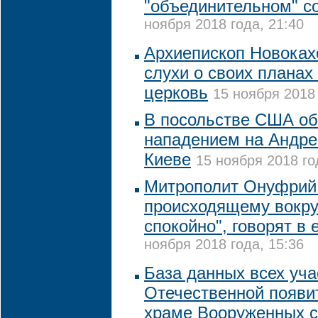
"объединительном" с
ноября 2018 года, 21:40
Архиепископ Новоках
слухи о своих планах
церковь
15 ноября 2018 
В посольстве США о
нападением на Андре
Киеве
15 ноября 2018 го
Митрополит Онуфрий 
происходящему вокру
спокойно", говорят в 
ноября 2018 года, 15:36
База данных всех уча
Отечественной появи
храме Вооруженных 