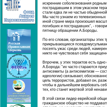
искренние соболезнования родным и
пострадавшим в этом ужасном тера
стали едва ли не частью обыденно
Мы часто узнаем из телевизионных н
иной стране мира произошел масшт
погибших и пострадавших", - говор
пятницу обращении А.Бороды.
По его словам, организаторы этих 
прикрывающиеся псевдомусульманс
посеять ужас среди людей, намерен
никто не чувствовал себя защищен
Впрочем, у этих терактов есть одно
А.Борода: "их часто стараются приу
антисемиты (а антисемитизм — сос
идеологии) связывают, обоснованно
цель террористов, добавил он, раз
чтобы в дальнейшем вербовать себ
тех, кто станет жертвой этой ненави
В этой связи лидер еврейской общ
гражданское общество не поддавать