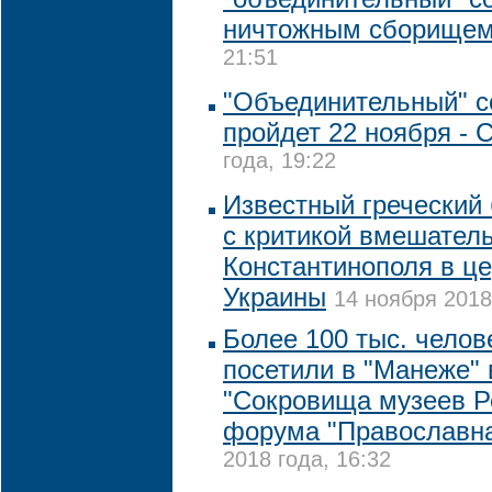
ничтожным сборище
21:51
"Объединительный" с
пройдет 22 ноября -
года, 19:22
Известный греческий
с критикой вмешател
Константинополя в ц
Украины
14 ноября 2018
Более 100 тыс. челов
посетили в "Манеже" 
"Сокровища музеев Р
форума "Православна
2018 года, 16:32