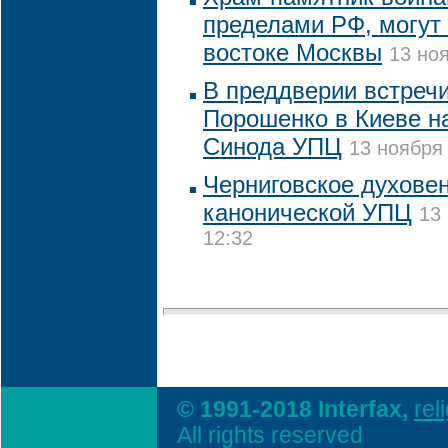
пределами РФ, могут 
востоке Москвы
13 ноя
В преддверии встречи
Порошенко в Киеве н
Синода УПЦ
13 ноября 
Черниговское духовен
канонической УПЦ
13
12:32
© 1991-2018 Interfax,
rel
All rights reserved