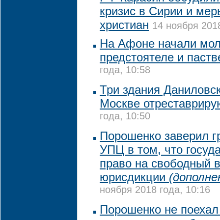
кризис в Сирии и мер
христиан
14 ноября 2018
На Афоне начали мол
предстоятеле и паст
года, 10:58
Три здания Даниловс
Москве отреставриру
года, 10:50
Порошенко заверил г
УПЦ в том, что госуд
право на свободный 
юрисдикции
(дополне
ноября 2018 года, 10:16
Порошенко не поехал 