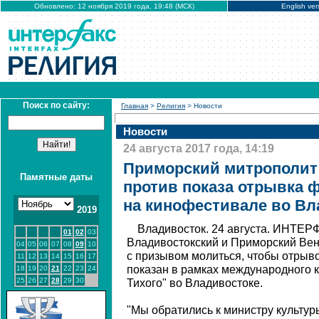
Обновлено: 12 ноября 2019 года, 19:48 (МСК)
English ver
Поиск по сайту:
Главная
>
Религия
> Новости
Новости
24 августа 2017 года, 14:19
Приморский митрополит
Памятные даты
против показа отрывка 
на кинофестивале во Вл
2019
Владивосток. 24 августа. ИНТЕР
01
02
03
Владивостокский и Приморский Ве
04
05
06
07
08
09
10
с призывом молиться, чтобы отрыв
11
12
13
14
15
16
17
показан в рамках международного
18
19
20
21
22
23
24
25
26
27
28
29
30
Тихого" во Владивостоке.
"Мы обратились к министру культур