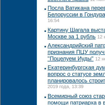
Посла Ватикана пере
Белоруссии в Гондур
16:54
Картину Шагала выста
Москве за 1 рубль
12 
Александрийский пат
признания ПЦУ получ
"Поцелуем Иуды"
12 н
Екатеринбургская ду
вопрос о статусе земл
планировалось строи
2019 года, 13:39
Всемирный союз стар
помощи патриарха в 