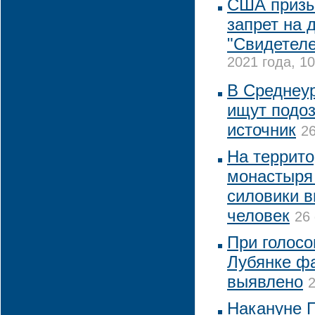
США призы
запрет на 
"Свидетел
2021 года, 10
В Среднеу
ищут подоз
источник
26
На террито
монастыря
силовики в
человек
26
При голосо
Лубянке ф
выявлено
2
Накануне 