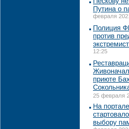
Пескову не
Путина о п
февраля 2021
Полиция Ф
против пр
экстремис
12:25
Реставрац
Живоначал
приюте Ба
Сокольника
25 февраля 2
На портале
стартовало
выбору па