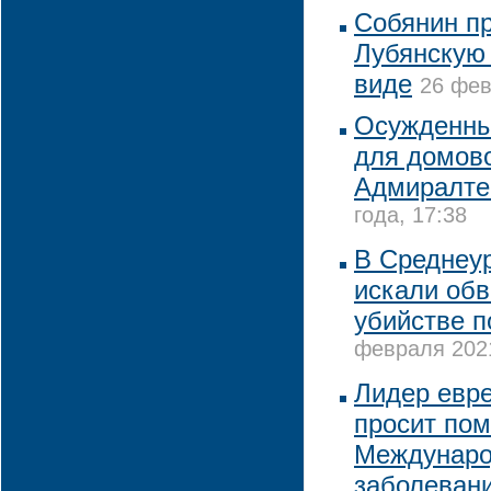
Собянин п
Лубянскую
виде
26 фев
Осужденны
для домов
Адмиралте
года, 17:38
В Среднеу
искали обв
убийстве п
февраля 2021
Лидер евр
просит пом
Междунаро
заболевани