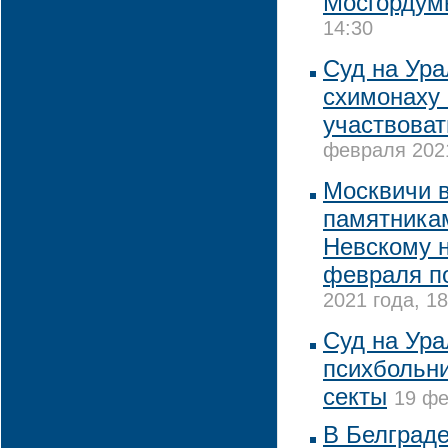
Мосгордум
14:30
Суд на Ур
схимонаху 
участвоват
февраля 2021
Москвичи 
памятника
Невскому н
февраля по
2021 года, 18
Суд на Ура
психбольни
секты
19 фе
В Белграде