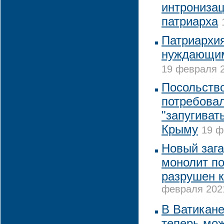
интронизац
патриарха
Патриархи
нуждающим
19 февраля 2
Посольств
потребовал
"запугиват
Крыму
19 ф
Новый заг
монолит по
разрушен к
февраля 2021
В Ватикане
теперь мож