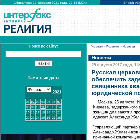
Обновлено: 26 февраля 2021 года, 22:38 (МСК)
English ver
Поиск по сайту:
Главная
>
Религия
> Новости
Новости
25 августа 2017 года, 14
Русская церков
Памятные даты
обеспечить зад
священника кв
2021
юридической 
Москва. 25 августа.
01
02
03
04
05
06
07
Киреева, задержанного 
08
09
10
11
12
13
14
женщин для занятия про
15
16
17
18
19
20
21
адвокат Александр Жел
22
23
24
25
26
27
28
"Управляющий партнер а
Александр Железников о
признанной компетенцие