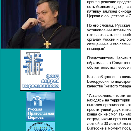
принял решение предста
есть безвозмездно", - 
пятницу зампред синод
Церкви с обществом и 
По его словам, Русская
установлении истины по
готова оказать все нео
органам России и Белор
священника и его семь
помощью".
Представитель Церкви т
обратилась в Следствен
обстоятельства пересеч
Как сообщалось, в нача
Белоруссии по подозрен
качестве "живого товара
"Установлено, что жител
находясь на территории
пытался организовать в
проституцией двух жите
конца он не смог, так к
сотрудниками органов в
летней и 30-летней жен
Витебске в момент поса