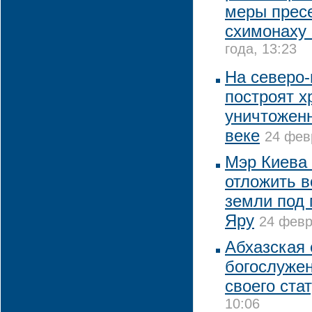
меры прес
схимонаху
года, 13:23
На северо
построят х
уничтоженн
веке
24 фев
Мэр Киева 
отложить в
земли под
Яру
24 февр
Абхазская 
богослуже
своего ста
10:06