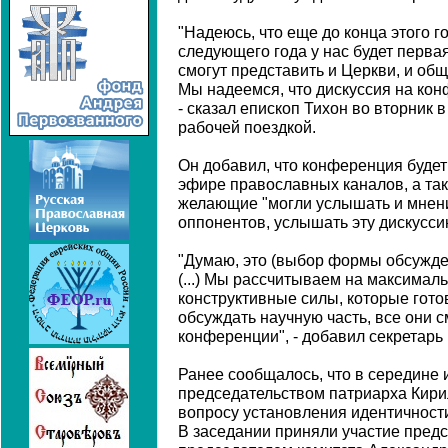
"Надеюсь, что еще до конца этого го
следующего года у нас будет перва
смогут представить и Церкви, и об
Мы надеемся, что дискуссия на кон
- сказал епископ Тихон во вторник 
рабочей поездкой.
Он добавил, что конференция буде
эфире православных каналов, а так
желающие "могли услышать и мнени
оппонентов, услышать эту дискусси
"Думаю, это (выбор формы обсужден
(...) Мы рассчитываем на максималь
конструктивные силы, которые гот
обсуждать научную часть, все они с
конференции", - добавил секретарь
Ранее сообщалось, что в середине 
председательством патриарха Кир
вопросу установления идентичности
В заседании приняли участие предс