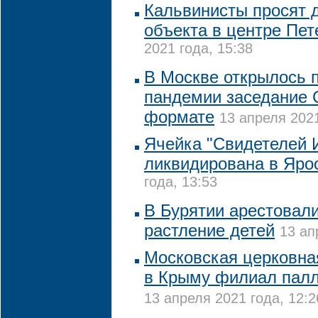
Кальвинисты просят 
объекта в центре Пет
2021 года, 15:38
В Москве открылось 
пандемии заседание 
формате
13 апреля 2021
Ячейка "Свидетелей 
ликвидирована в Яро
года, 13:53
В Бурятии арестовали
растление детей
13 ап
Московская церковна
в Крыму филиал пал
13 апреля 2021 года, 12:2