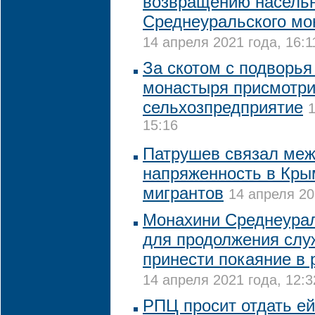
возвращению насель
Среднеуральского мо
14 апреля 2021 года, 16:1
За скотом с подворья
монастыря присмотри
сельхозпредприятие
1
15:16
Патрушев связал ме
напряженность в Кры
мигрантов
14 апреля 20
Монахини Среднеурал
для продолжения слу
принести покаяние в 
14 апреля 2021 года, 12:3
РПЦ просит отдать е