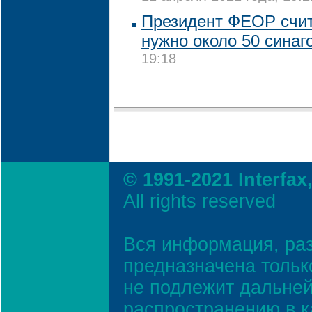
Президент ФЕОР счит
нужно около 50 синаг
19:18
© 1991-2021 Interfax
All rights reserved
Вся информация, ра
предназначена тольк
не подлежит дальней
распространению в к