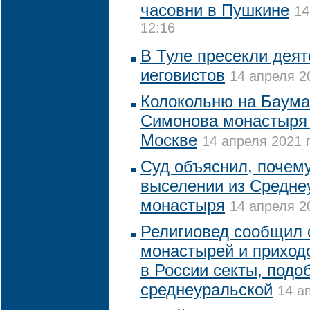
часовни в Пушкине
14
12:16
В Туле пресекли деят
иеговистов
14 апреля 20
Колокольню на Баума
Симонова монастыря 
Москве
14 апреля 2021 г
Суд объяснил, почем
выселении из Средне
монастыря
14 апреля 20
Религиовед сообщил 
монастырей и приходо
в России секты, подо
среднеуральской
14 а