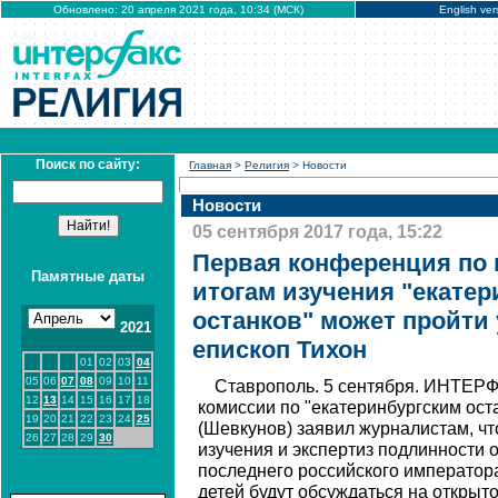
Обновлено: 20 апреля 2021 года, 10:34 (МСК)
English ver
Поиск по сайту:
Главная
>
Религия
> Новости
Новости
05 сентября 2017 года, 15:22
Первая конференция по
Памятные даты
итогам изучения "екатер
останков" может пройти у
2021
епископ Тихон
01
02
03
04
05
06
07
08
09
10
11
Ставрополь. 5 сентября. ИНТЕРФ
12
13
14
15
16
17
18
комиссии по "екатеринбургским ост
19
20
21
22
23
24
25
(Шевкунов) заявил журналистам, ч
26
27
28
29
30
изучения и экспертиз подлинности о
последнего российского императора 
детей будут обсуждаться на открыт