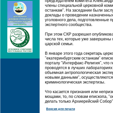
председателем комитета Александр
члены специальной церковной коми
останкам". На заседании были за
доклады о проведении назначенных
уголовного дела, подготовленные 
экспертного сообщества.
При этом СКР разрешил опубликоват
числа тех, которые уже завершены 
царской семьи.
В январе этого года секретарь цер
"екатеринбургским останкам" еписк
порталу "Интерфакс-Религия", что 
проводятся в лучших лабораториях
объемная антропологическая экспе
новыми данными", осуществляются 
криминологическая экспертизы.
Что касается признания или непри
мощами, то, по словам епископа, "
делать только Архиерейский Собор"
Версия для печати