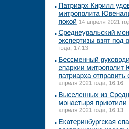
Патриарх Кирилл удо
митрополита Ювенали
покой
14 апреля 2021 го
Среднеуральский мон
экспертизы взят под 
года, 17:13
Бессменный руководи
епархии митрополит 
патриарха отправить 
апреля 2021 года, 16:16
Выселенных из Средн
монастыря приютили 
апреля 2021 года, 16:13
Екатеринбургская епа