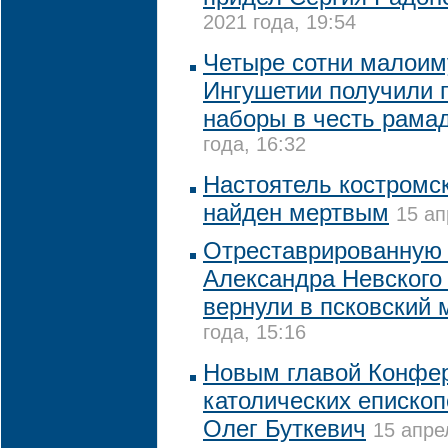
2021 года, 19:54
Четыре сотни малоим
Ингушетии получили 
наборы в честь рама
года, 16:32
Настоятель костромс
найден мертвым
15 ап
Отреставрированную 
Александра Невского 
вернули в псковский 
года, 15:16
Новым главой Конфе
католических епископ
Олег Буткевич
15 апре