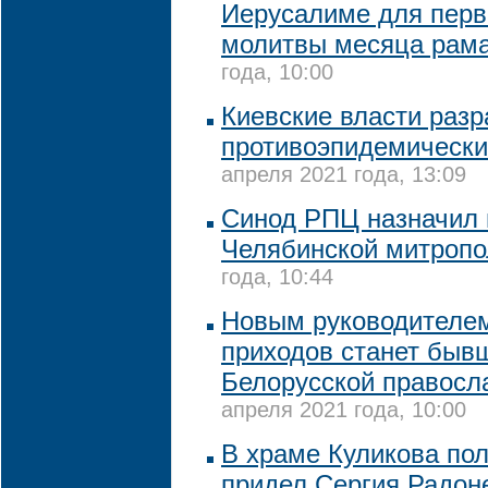
Иерусалиме для перв
молитвы месяца рам
года, 10:00
Киевские власти раз
противоэпидемически
апреля 2021 года, 13:09
Синод РПЦ назначил 
Челябинской митропо
года, 10:44
Новым руководителе
приходов станет быв
Белорусской правосл
апреля 2021 года, 10:00
В храме Куликова пол
придел Сергия Радон