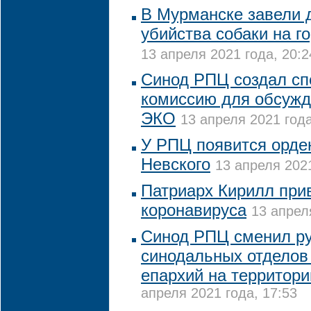
В Мурманске завели 
убийства собаки на г
13 апреля 2021 года, 20:2
Синод РПЦ создал с
комиссию для обсужд
ЭКО
13 апреля 2021 года
У РПЦ появится орде
Невского
13 апреля 2021
Патриарх Кирилл при
коронавируса
13 апрел
Синод РПЦ сменил ру
синодальных отделов
епархий на территор
апреля 2021 года, 17:53