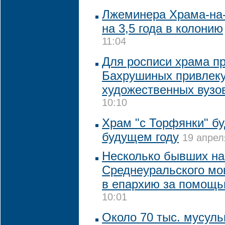
Лжеминера Храма-на-
на 3,5 года в колонию
11:04
Для росписи храма п
Бахрушиных привлеку
художественных вузо
10:10
Храм "с Торфянки" бу
будущем году
19 апрел
Несколько бывших на
Среднеуральского мо
в епархию за помощ
10:01
Около 70 тыс. мусул