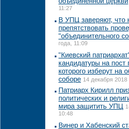
объединенной церкви
11:27
В УПЦ заверяют, что 
препятствовать пров
"объединительного со
года, 11:09
"Киевский патриархат
кандидатуры на пост 
которого изберут на 
соборе
14 декабря 2018 
Патриарх Кирилл при
политических и рели
мира защитить УПЦ
1
10:48
Винер и Хабенский с