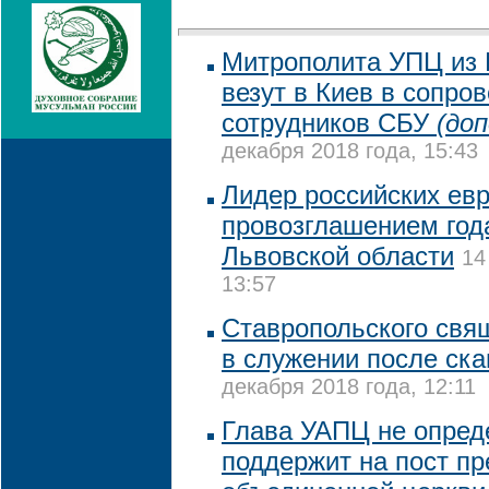
Митрополита УПЦ из 
везут в Киев в сопро
сотрудников СБУ
(до
декабря 2018 года, 15:43
Лидер российских ев
провозглашением год
Львовской области
14
13:57
Ставропольского свя
в служении после ск
декабря 2018 года, 12:11
Глава УАПЦ не опреде
поддержит на пост пр