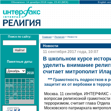
Обновлено: 14 декабря 2018 года, 15:43 (МСК)
English ver
Поиск по сайту:
Главная
>
Религия
> Новости
Новости
11 сентября 2017 года, 10:07
В школьном курсе истор
Памятные даты
уделить внимание религ
считает митрополит Ила
2018
*** Грамотность подростков в
01
02
защитит их от вербовки в терро
03
04
05
06
07
08
09
10
11
12
13
14
15
16
Москва. 11 сентября. ИНТЕРФАКС 
17
18
19
20
21
22
23
24
25
26
27
28
29
30
вопросам религиозной грамотности
31
терроризмом, считает глава Отдел
Московского патриархата митропол