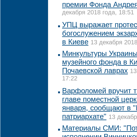
премии Фонда Андрея
декабря 2018 года, 18:51
УПЦ выражает протест
богослужением экзар
в Киеве
13 декабря 2018
Минкультуры Украины
музейного фонда в К
Почаевской лаврах
13
17:22
Варфоломей вручит т
главе поместной церк
января, сообщают в 
патриархате"
13 декабр
Материалы СМИ: "По
исполнении Винницко