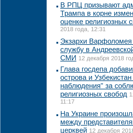
В РПЦ призывают ад
Трампа в корне измен
оценке религиозных 
2018 года, 12:31
Экзархи Варфоломея 
службу в Андреевской
СМИ
12 декабря 2018 год
Глава госдепа добав
острова и Узбекистан 
наблюдения" за собл
религиозных свобод
1
11:17
На Украине произошл
между представителя
церквей
12 декабря 2018