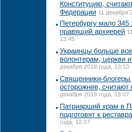
Конституцию, считают
Федерации
11 декабря 
Петербургу мало 345 
правящий архиерей
1
13:45
Украинцы больше все
волонтерам, церкви и
декабря 2018 года, 13:13
Священники-блогеры
осторожнее, считают 
декабря 2018 года, 13:07
Патриарший храм в П
подготовят к реставр
года, 12:57