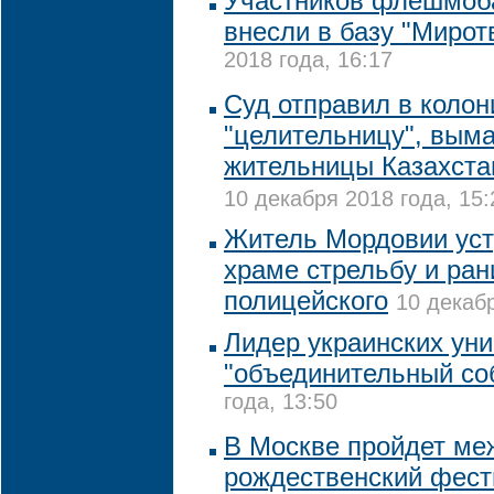
Участников флешмоб
внесли в базу "Мирот
2018 года, 16:17
Суд отправил в коло
"целительницу", вым
жительницы Казахстан
10 декабря 2018 года, 15:
Житель Мордовии уст
храме стрельбу и ра
полицейского
10 декабр
Лидер украинских ун
"объединительный со
года, 13:50
В Москве пройдет м
рождественский фест