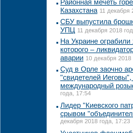
Районная мечеть горе
Казахстана
11 декабря 
СБУ выпустила брошю
УПЦ
11 декабря 2018 год
На Украине ограбили
которого – ликвидат
аварии
10 декабря 2018 
Суд в Орле заочно ар
"свидетелей Иеговы",
международный розы
года, 17:54
Лидер "Киевского пат
срывом "объединител
декабря 2018 года, 17:23