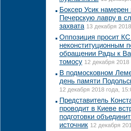
Боксер Усик намерен
Печерскую лавру в сл
захвата
13 декабря 2018
Оппозиция просит КС
неконституционным п
обращении Рады к В
томосу
12 декабря 2018 
В подмосковном Лем
день памяти Подольс
12 декабря 2018 года, 15:
Представитель Конст
проводит в Киеве вст
подготовки объединит
источник
12 декабря 201