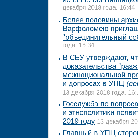
декабря 2018 года, 16:44
Более половины архи
Варфоломею приглаш
"объединительный со
года, 16:34
В СБУ утверждают, ч
доказательства "разж
межнациональной вр
и допросах в УПЦ
(до
13 декабря 2018 года, 16:
Госслужба по вопрос
и этнополитики появи
2019 году
13 декабря 20
Главный в УПЦ сторо