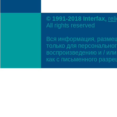
© 1991-2018 Interfax,
rel
All rights reserved
Вся информация, размещ
только для персонально
воспроизведению и / ил
как с письменного разр