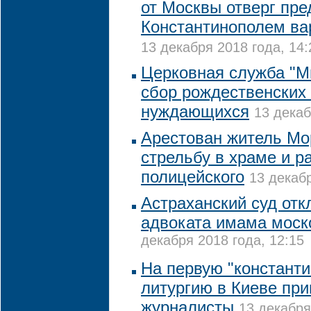
от Москвы отверг пр
Константинополем ва
13 декабря 2018 года, 14:
Церковная служба "М
сбор рождественских
нуждающихся
13 декаб
Арестован житель Мо
стрельбу в храме и 
полицейского
13 декабр
Астраханский суд от
адвоката имама моск
декабря 2018 года, 12:15
На первую "констант
литургию в Киеве пр
журналисты
13 декабря