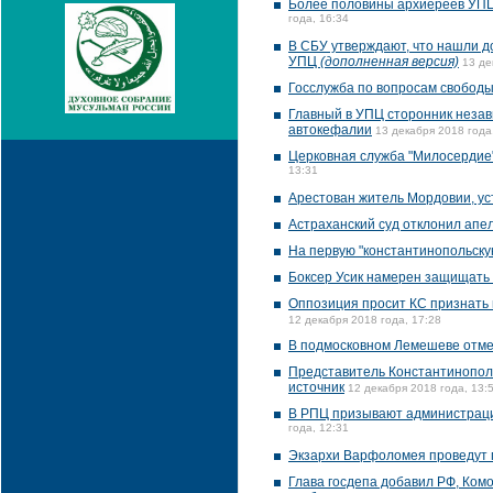
Более половины архиереев УПЦ
года, 16:34
В СБУ утверждают, что нашли д
УПЦ
(дополненная версия)
13 де
Госслужба по вопросам свободы 
Главный в УПЦ сторонник неза
автокефалии
13 декабря 2018 года
Церковная служба "Милосердие
13:31
Арестован житель Мордовии, ус
Астраханский суд отклонил апе
На первую "константинопольску
Боксер Усик намерен защищать 
Оппозиция просит КС признать
12 декабря 2018 года, 17:28
В подмосковном Лемешеве отме
Представитель Константинополя
источник
12 декабря 2018 года, 13:
В РПЦ призывают администрацию
года, 12:31
Экзархи Варфоломея проведут п
Глава госдепа добавил РФ, Ком