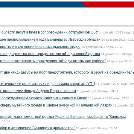
области везут в Киев в сопровождении сотрудников СБУ
14 декабря 2018 года, 
щен провозглашением года Бандеры во Львовской области
14 декабря 2018 года,
претили в служении после скандального видео
14 декабря 2018 года, 12:11
го поддержит на пост предстоятеля объединенной церкви
14 декабря 2018 года,
ются препятствовать проведению "объединительного собора"
14 декабря 2018 г
ит две кандидатуры на пост предстоятеля, которого изберут на объединител
литических и религиозных лидеров мира защитить УПЦ
14 декабря 2018 года, 10
еатами премии Фонда Андрея Первозванного
13 декабря 2018 года, 18:51
с богослужением экзарха Константинополя в Киеве
13 декабря 2018 года, 17:25
сверку музейного фонда в Киево-Печерской и Почаевской лаврах
13 декабря 2
нному главе поместной церкви Украины 6 января, сообщают в "Киевском
, 16:51
ор в исполнении Винницкого драмтеатра"
13 декабря 2018 года, 16:44