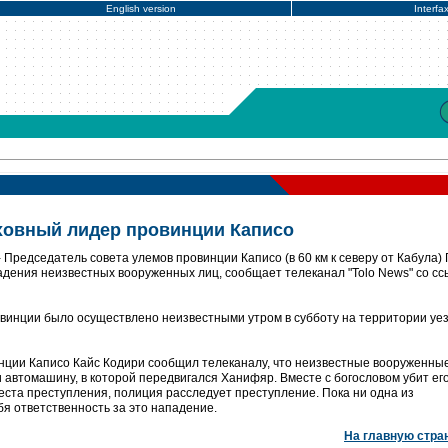
English version
Interfa
ховный лидер провинции Каписо
Председатель совета улемов провинции Каписо (в 60 км к северу от Кабула) 
дения неизвестных вооруженных лиц, сообщает телеканал "Tolo News" со сс
винции было осуществлено неизвестными утром в субботу на территории уе
нции Каписо Кайс Кодири сообщил телеканалу, что неизвестные вооруженны
 автомашину, в которой передвигался Ханифяр. Вместе с богословом убит ег
еста преступления, полиция расследует преступление. Пока ни одна из
бя ответственность за это нападение.
На главную стра