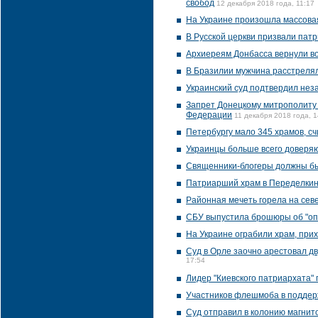
свобод
12 декабря 2018 года, 11:17
На Украине произошла массова
В Русской церкви призвали пат
Архиереям Донбасса вернули в
В Бразилии мужчина расстрелял
Украинский суд подтвердил нез
Запрет Донецкому митрополиту 
Федерации
11 декабря 2018 года, 1
Петербургу мало 345 храмов, с
Украинцы больше всего доверяю
Священники-блогеры должны бы
Патриарший храм в Переделкино
Районная мечеть горела на сев
СБУ выпустила брошюры об "оп
На Украине ограбили храм, при
Суд в Орле заочно арестовал д
17:54
Лидер "Киевского патриархата"
Участников флешмоба в поддерж
Суд отправил в колонию магнит