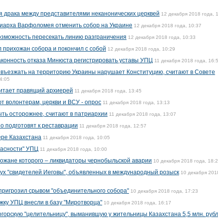
я драка между представителями неканонических церквей
12 декабря 2018 года, 
риарха Варфоломея отменить собор на Украине
12 декабря 2018 года, 10:37
озможность пересекать линию разграничения
12 декабря 2018 года, 10:33
 прихожан собора и покончил с собой
12 декабря 2018 года, 10:29
аконность отказа Минюста регистрировать уставы УПЦ
11 декабря 2018 года, 16:
въезжать на территорию Украины нарушает Конституцию, считают в Совете
4:05
читает правящий архиерей
11 декабря 2018 года, 13:45
т волонтерам, церкви и ВСУ - опрос
11 декабря 2018 года, 13:13
ть осторожнее, считают в патриархии
11 декабря 2018 года, 13:07
 подготовят к реставрации
11 декабря 2018 года, 12:57
ере Казахстана
11 декабря 2018 года, 10:05
асности" УПЦ
11 декабря 2018 года, 10:00
хожане которого – ликвидаторы чернобыльской аварии
10 декабря 2018 года, 18:
вух "свидетелей Иеговы", объявленных в международный розыск
10 декабря 201
 пригрозил срывом "объединительного собора"
10 декабря 2018 года, 17:23
ку УПЦ внесли в базу "Миротворца"
10 декабря 2018 года, 16:17
огорскую "целительницу", выманившую у жительницы Казахстана 5,5 млн. руб