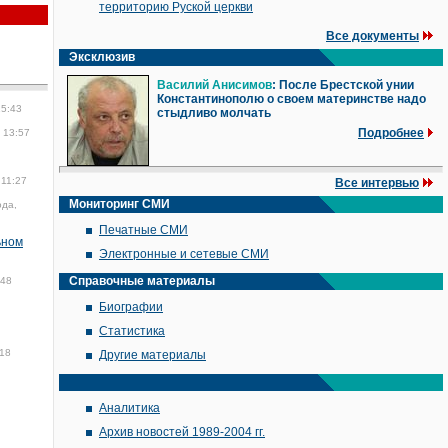
территорию Руской церкви
Все документы
Эксклюзив
Василий Анисимов
: После Брестской унии
Константинополю о своем материнстве надо
15:43
стыдливо молчать
Подробнее
 13:57
 11:27
Все интервью
Мониторинг СМИ
ода,
Печатные СМИ
ьном
Электронные и сетевые СМИ
Справочные материалы
:48
Биографии
Статистика
018
Другие материалы
Аналитика
Архив новостей 1989-2004 гг.