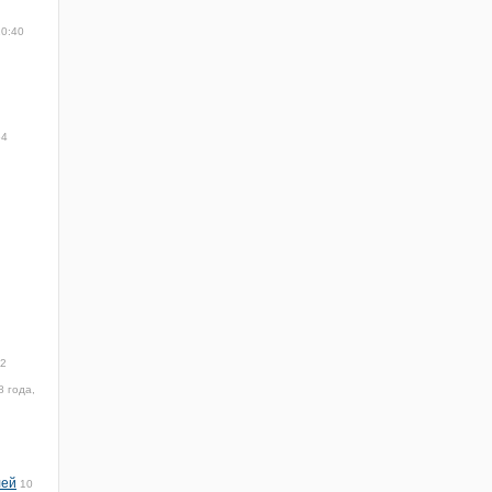
10:40
54
22
8 года,
лей
10