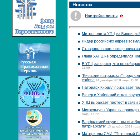
Новости
Настройка ленты
Митрополита УПЦ из Винницкой 
Лидер российских евреев возму
Ставропольского священника за
Глава УАПЦ не определился, ко
В УПЦ заверяют, что не собира
11:09
"Киевский патриархат" предлож
соборе
14 декабря 2018 года, 11:01
Патриарх Кирилл призывает по
Винер и Хабенский стали лаур
УПЦ выражает протест в связи 
Минкультуры Украины проводит 
года, 17:22
Варфоломей вручит томос избра
патриархате"
13 декабря 2018 года
Материалы СМИ: "Потешный Соб