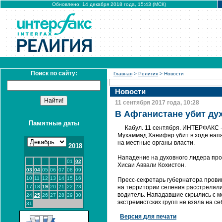
Обновлено: 14 декабря 2018 года, 15:43 (МСК)
Поиск по сайту:
Главная
>
Религия
> Новости
Новости
11 сентября 2017 года, 10:28
В Афганистане убит ду
Памятные даты
Кабул. 11 сентября. ИНТЕРФАКС - 
Мухаммад Ханифяр убит в ходе напа
на местные органы власти.
2018
Нападение на духовного лидера про
01
02
Хисаи Аввали Кохистон.
03
04
05
06
07
08
09
10
11
12
13
14
15
16
Пресс-секретарь губернатора прови
17
18
19
20
21
22
23
на территории селения расстреляли
водитель. Нападавшие скрылись с м
24
25
26
27
28
29
30
экстремистских групп не взяла на се
31
Версия для печати