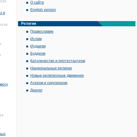
2018
О сайте
English version
х в
Религии
14:40
Православие
Ислам
а,
Иудаизм
Буддизм
0
Католичество и протестантизм
Национальные религии
Новые религиозные движения
Атеизм и секуляризм
мосу
Диалог
018
ных