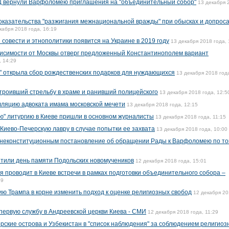
 вернули Варфоломею приглашения на "объединительный собор"
13 декабря 
оказательства "разжигания межнациональной вражды" при обысках и допроса
кабря 2018 года, 16:19
совести и этнополитики появится на Украине в 2019 году
13 декабря 2018 года, 
висимости от Москвы отверг предложенный Константинополем вариант
, 14:29
" открыла сбор рождественских подарков для нуждающихся
13 декабря 2018 год
троивший стрельбу в храме и ранивший полицейского
13 декабря 2018 года, 12:5
лляцию адвоката имама московской мечети
13 декабря 2018 года, 12:15
ю" литургию в Киеве пришли в основном журналисты
13 декабря 2018 года, 11:15
Киево-Печерскую лавру в случае попытки ее захвата
13 декабря 2018 года, 10:00
 неконституционным постановление об обращении Рады к Варфоломею по то
тили день памяти Подольских новомучеников
12 декабря 2018 года, 15:01
 проводит в Киеве встречи в рамках подготовки объединительного собора –
59
 Трампа в корне изменить подход к оценке религиозных свобод
12 декабря 2
ервую службу в Андреевской церкви Киева - СМИ
12 декабря 2018 года, 11:29
орские острова и Узбекистан в "список наблюдения" за соблюдением религиоз