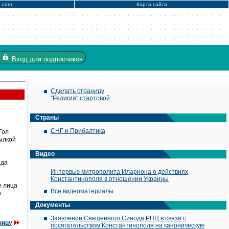
x.com
Карта сайта
Вход
для подписчиков
Сделать страницу
"Религия" стартовой
Страны
СНГ и Прибалтика
Гол
ылкой
Видео
зда
Интервью митрополита Илариона о действиях
Константинополя в отношении Украины
е лица
Все видеоматериалы
о
Документы
Заявление Священного Синода РПЦ в связи с
ницу
посягательством Константинополя на каноническую