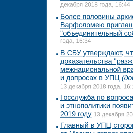
декабря 2018 года, 16:44
Более половины архи
Варфоломею приглаш
"объединительный со
года, 16:34
В СБУ утверждают, ч
доказательства "разж
межнациональной вр
и допросах в УПЦ
(до
13 декабря 2018 года, 16:
Госслужба по вопрос
и этнополитики появи
2019 году
13 декабря 20
Главный в УПЦ сторо