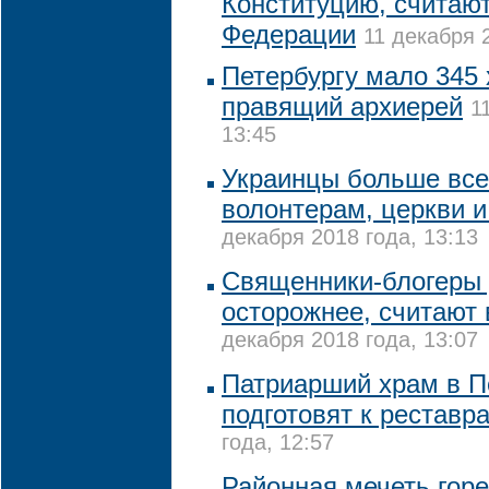
Конституцию, считают
Федерации
11 декабря 
Петербургу мало 345 
правящий архиерей
1
13:45
Украинцы больше все
волонтерам, церкви и
декабря 2018 года, 13:13
Священники-блогеры
осторожнее, считают 
декабря 2018 года, 13:07
Патриарший храм в П
подготовят к реставр
года, 12:57
Районная мечеть горе