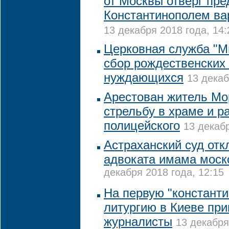
от Москвы отверг пр
Константинополем ва
13 декабря 2018 года, 14:
Церковная служба "М
сбор рождественских
нуждающихся
13 декаб
Арестован житель Мо
стрельбу в храме и 
полицейского
13 декабр
Астраханский суд от
адвоката имама моск
декабря 2018 года, 12:15
На первую "констант
литургию в Киеве пр
журналисты
13 декабря