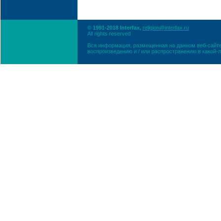
© 1991-2018 Interfax,
religion@interfax.ru
All rights reserved
Вся информация, размещенная на данном веб-сайте
воспроизведению и / или распространению в какой-