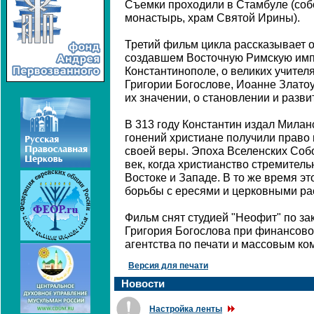
Съемки проходили в Стамбуле (соб
монастырь, храм Святой Ирины).
Третий фильм цикла рассказывает 
создавшем Восточную Римскую имп
Константинополе, о великих учител
Григории Богослове, Иоанне Златоу
их значении, о становлении и разв
В 313 году Константин издал Миланс
гонений христиане получили право
своей веры. Эпоха Вселенских Собор
век, когда христианство стремител
Востоке и Западе. В то же время э
борьбы с ересями и церковными ра
Фильм снят студией "Неофит" по за
Григория Богослова при финансов
агентства по печати и массовым к
Версия для печати
Новости
Настройка ленты