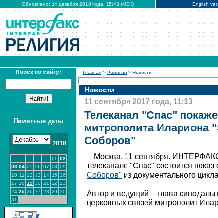
Обновлено: 14 декабря 2018 года, 15:43 (МСК)
English ver
Поиск по сайту:
Главная
>
Религия
> Новости
Новости
11 сентября 2017 года, 11:13
Телеканал "Спас" покаж
Памятные даты
митрополита Илариона "
Соборов"
2018
Москва. 11 сентября. ИНТЕРФАКС
01
02
телеканале "Спас" состоится пока
03
04
05
06
07
08
09
Соборов"
из документального цикла
10
11
12
13
14
15
16
17
18
19
20
21
22
23
24
25
26
27
28
29
30
Автор и ведущий – глава синодаль
31
церковных связей митрополит Илар