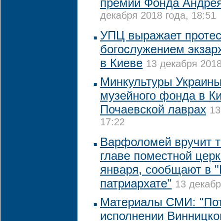
премии Фонда Андрея
декабря 2018 года, 18:51
УПЦ выражает протест
богослужением экзар
в Киеве
13 декабря 2018
Минкультуры Украины
музейного фонда в К
Почаевской лаврах
13
17:22
Варфоломей вручит т
главе поместной церк
января, сообщают в 
патриархате"
13 декабр
Материалы СМИ: "По
исполнении Винницко