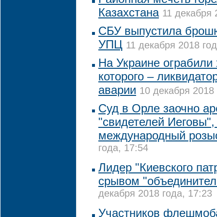
Казахстана
11 декабря 
СБУ выпустила брошю
УПЦ
11 декабря 2018 год
На Украине ограбили
которого – ликвидат
аварии
10 декабря 2018 
Суд в Орле заочно ар
"свидетелей Иеговы",
международный розы
года, 17:54
Лидер "Киевского пат
срывом "объединител
декабря 2018 года, 17:23
Участников флешмоб