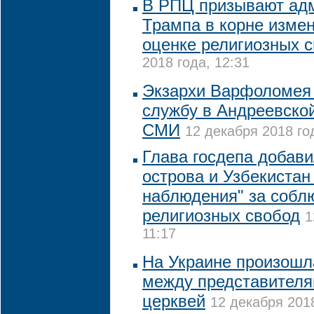
В РПЦ призывают ад
Трампа в корне измен
оценке религиозных 
2018 года, 12:31
Экзархи Варфоломея 
службу в Андреевской
СМИ
12 декабря 2018 год
Глава госдепа добав
острова и Узбекистан 
наблюдения" за собл
религиозных свобод
1
11:17
На Украине произошл
между представителя
церквей
12 декабря 2018