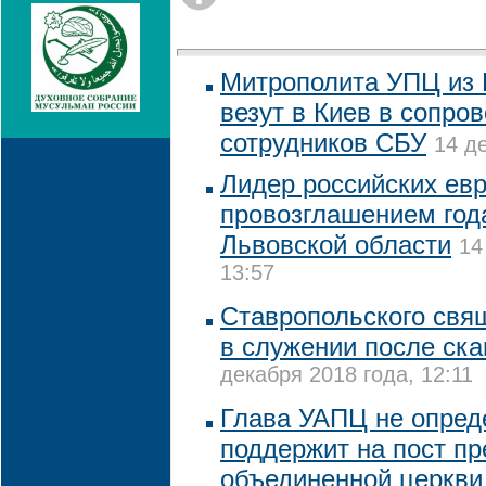
Митрополита УПЦ из 
везут в Киев в сопро
сотрудников СБУ
14 д
Лидер российских ев
провозглашением год
Львовской области
14
13:57
Ставропольского свя
в служении после ск
декабря 2018 года, 12:11
Глава УАПЦ не опреде
поддержит на пост пр
объединенной церкви