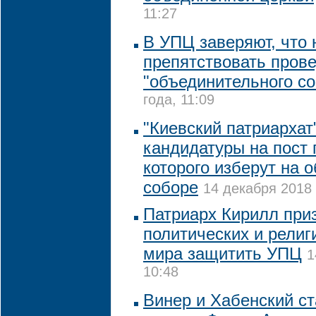
11:27
В УПЦ заверяют, что 
препятствовать пров
"объединительного со
года, 11:09
"Киевский патриархат
кандидатуры на пост 
которого изберут на 
соборе
14 декабря 2018 
Патриарх Кирилл при
политических и рели
мира защитить УПЦ
1
10:48
Винер и Хабенский с