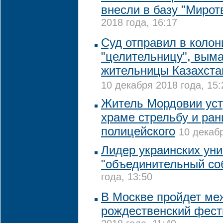
внесли в базу "Мирот
2018 года, 16:17
Суд отправил в коло
"целительницу", вым
жительницы Казахстан
10 декабря 2018 года, 15:
Житель Мордовии уст
храме стрельбу и ра
полицейского
10 декабр
Лидер украинских ун
"объединительный со
года, 13:50
В Москве пройдет м
рождественский фест