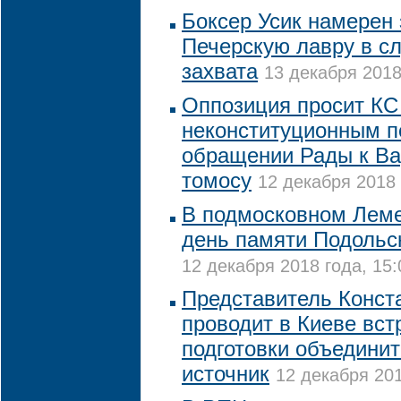
Боксер Усик намерен
Печерскую лавру в сл
захвата
13 декабря 2018
Оппозиция просит КС
неконституционным п
обращении Рады к В
томосу
12 декабря 2018 
В подмосковном Лем
день памяти Подольс
12 декабря 2018 года, 15:
Представитель Конст
проводит в Киеве вст
подготовки объединит
источник
12 декабря 201