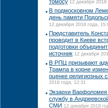
томосу
12 декабря 2018 
В подмосковном Лем
день памяти Подольс
12 декабря 2018 года, 15:
Представитель Конст
проводит в Киеве вст
подготовки объединит
источник
12 декабря 201
В РПЦ призывают ад
Трампа в корне измен
оценке религиозных 
2018 года, 12:31
Экзархи Варфоломея 
службу в Андреевской
СМИ
12 декабря 2018 год