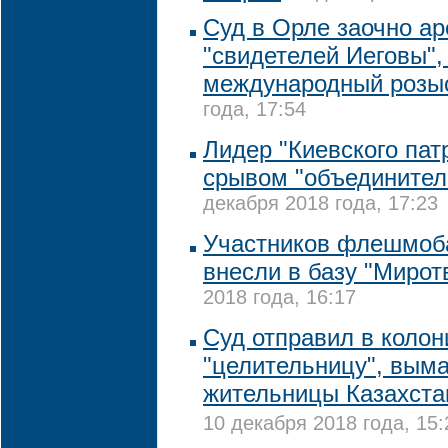
Суд в Орле заочно ар
"свидетелей Иеговы",
международный розы
года, 17:54
Лидер "Киевского пат
срывом "объединител
декабря 2018 года, 17:23
Участников флешмоб
внесли в базу "Мирот
2018 года, 16:17
Суд отправил в коло
"целительницу", вым
жительницы Казахстан
10 декабря 2018 года, 15: