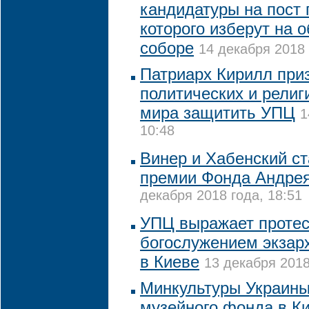
кандидатуры на пост 
которого изберут на 
соборе
14 декабря 2018 
Патриарх Кирилл при
политических и рели
мира защитить УПЦ
1
10:48
Винер и Хабенский с
премии Фонда Андрея
декабря 2018 года, 18:51
УПЦ выражает протест
богослужением экзар
в Киеве
13 декабря 2018
Минкультуры Украины
музейного фонда в К