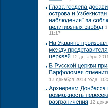
Глава госдепа добав
острова и Узбекистан 
наблюдения" за собл
религиозных свобод
1
11:17
На Украине произошл
между представителя
церквей
12 декабря 2018
В Русской церкви при
Варфоломея отменить
12 декабря 2018 года, 10:
Архиереям Донбасса 
возможность пересек
разграничения
12 дека