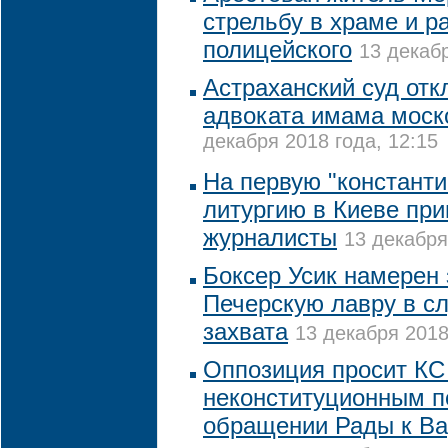
стрельбу в храме и 
полицейского
13 декабр
Астраханский суд от
адвоката имама моск
декабря 2018 года, 12:15
На первую "констант
литургию в Киеве пр
журналисты
13 декабря
Боксер Усик намерен
Печерскую лавру в сл
захвата
13 декабря 2018
Оппозиция просит КС
неконституционным п
обращении Рады к В