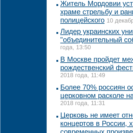
Житель Мордовии уст
храме стрельбу и ра
полицейского
10 декабр
Лидер украинских ун
"объединительный со
года, 13:50
В Москве пройдет м
рождественский фест
2018 года, 11:49
Более 70% россиян о
церковном расколе н
2018 года, 11:31
Церковь не имеет отн
концертов в России, 
современных произве