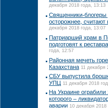
декабря 2018 года, 13:13
Священники-блогеры
осторожнее, считают 
декабря 2018 года, 13:07
Патриарший храм в П
подготовят к реставр
года, 12:57
Районная мечеть горе
Казахстана
11 декабря 
СБУ выпустила брошю
УПЦ
11 декабря 2018 год
На Украине ограбили
которого – ликвидат
аварии
10 декабря 2018 