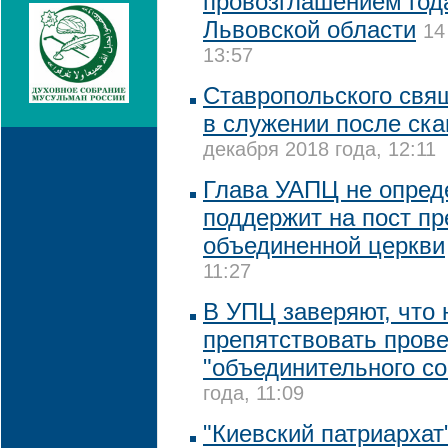
провозглашением год
Львовской области
14
13:57
Ставропольского свя
в служении после ск
декабря 2018 года, 12:11
Глава УАПЦ не опреде
поддержит на пост пр
объединенной церкви
11:27
В УПЦ заверяют, что 
препятствовать пров
"объединительного со
года, 11:09
"Киевский патриархат