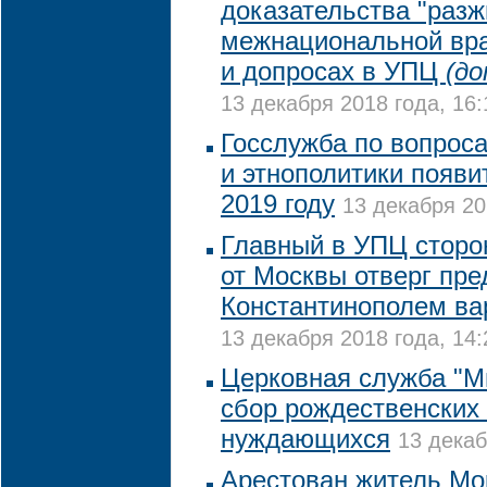
доказательства "разж
межнациональной вр
и допросах в УПЦ
(до
13 декабря 2018 года, 16:
Госслужба по вопрос
и этнополитики появи
2019 году
13 декабря 20
Главный в УПЦ сторо
от Москвы отверг пр
Константинополем ва
13 декабря 2018 года, 14:
Церковная служба "М
сбор рождественских
нуждающихся
13 декаб
Арестован житель Мо