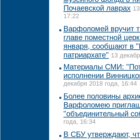
Почаевской лаврах
13
17:22
Варфоломей вручит т
главе поместной церк
января, сообщают в 
патриархате"
13 декабр
Материалы СМИ: "По
исполнении Винницко
декабря 2018 года, 16:44
Более половины архи
Варфоломею приглаш
"объединительный со
года, 16:34
В СБУ утверждают, ч