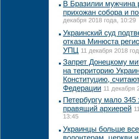
В Бразилии мужчина 
прихожан собора и по
декабря 2018 года, 10:29
Украинский суд подтв
отказа Минюста реги
УПЦ
11 декабря 2018 год
Запрет Донецкому ми
на территорию Украи
Конституцию, считают
Федерации
11 декабря 
Петербургу мало 345 
правящий архиерей
1
13:45
Украинцы больше все
волонтерам, церкви и