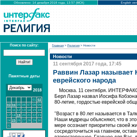
Обновлено: 14 декабря 2018 года, 13:57 (МСК)
English ver
Поиск по сайту:
Главная
>
Религия
> Новости
Новости
11 сентября 2017 года, 17:45
Раввин Лазар называет 
Памятные даты
еврейского народа
2018
Москва. 11 сентября. ИНТЕРФАКС
Берл Лазар назвал Иосифа Кобзона
01
02
80-летие, гордостью еврейской общ
03
04
05
06
07
08
09
10
11
12
13
14
15
16
"Возраст в 80 лет называется в Та
17
18
19
20
21
22
23
Наши мудрецы объясняют, что в это
24
25
26
27
28
29
30
мере осознает приоритеты своей жи
31
сосредоточиться на главном, остави
второстепенное. Главное для Вас, 