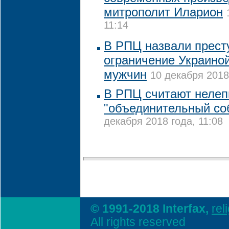
митрополит Иларион
11:14
В РПЦ назвали прест
ограничение Украиной
мужчин
10 декабря 2018
В РПЦ считают неле
"объединительный со
декабря 2018 года, 11:08
© 1991-2018 Interfax,
rel
All rights reserved