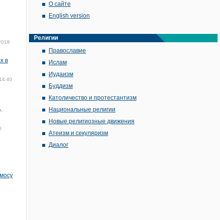
О сайте
English version
Религии
2018
Православие
х в
Ислам
Иудаизм
14:40
Буддизм
Католичество и протестантизм
Национальные религии
а,
Новые религиозные движения
0
Атеизм и секуляризм
Диалог
мосу