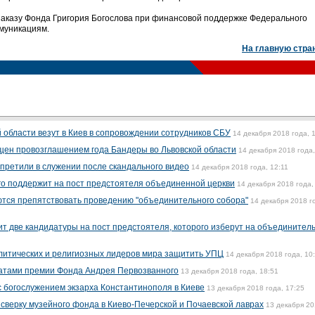
заказу Фонда Григория Богослова при финансовой поддержке Федерального
ммуникациям.
На главную стра
области везут в Киев в сопровождении сотрудников СБУ
14 декабря 2018 года, 
щен провозглашением года Бандеры во Львовской области
14 декабря 2018 года,
претили в служении после скандального видео
14 декабря 2018 года, 12:11
го поддержит на пост предстоятеля объединенной церкви
14 декабря 2018 года,
ются препятствовать проведению "объединительного собора"
14 декабря 2018 г
ит две кандидатуры на пост предстоятеля, которого изберут на объединител
литических и религиозных лидеров мира защитить УПЦ
14 декабря 2018 года, 10
еатами премии Фонда Андрея Первозванного
13 декабря 2018 года, 18:51
с богослужением экзарха Константинополя в Киеве
13 декабря 2018 года, 17:25
сверку музейного фонда в Киево-Печерской и Почаевской лаврах
13 декабря 2