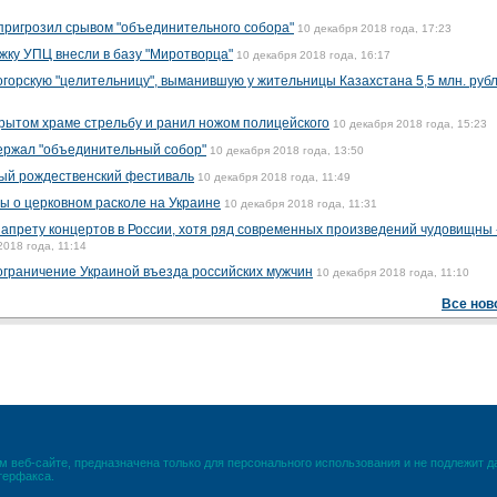
 пригрозил срывом "объединительного собора"
10 декабря 2018 года, 17:23
ку УПЦ внесли в базу "Миротворца"
10 декабря 2018 года, 16:17
огорскую "целительницу", выманившую у жительницы Казахстана 5,5 млн. руб
рытом храме стрельбу и ранил ножом полицейского
10 декабря 2018 года, 15:23
ержал "объединительный собор"
10 декабря 2018 года, 13:50
ый рождественский фестиваль
10 декабря 2018 года, 11:49
ы о церковном расколе на Украине
10 декабря 2018 года, 11:31
запрету концертов в России, хотя ряд современных произведений чудовищны 
2018 года, 11:14
граничение Украиной въезда российских мужчин
10 декабря 2018 года, 11:10
Все нов
 веб-сайте, предназначена только для персонального использования и не подлежит 
терфакса.