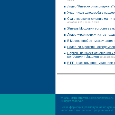
17:54
Лидер "Киевского патриархата"
Участников флешмоба в поддерж
Суд отправил в колонию магнит
декабря 2018 года, 15:23
Житель Мордовии устроил в зак
Лидер украинских униатов подд
В Москве пройдет международн
Более 70% россиян осведомлен
Церковь не имеет отношения к 
митрополит Иларион
10 декабря 
В РПЦ назвали преступлением о
© 1991-2018 Interfax,
religion@interfax.ru
All rights reserved
Вся информация, размещенная на данном
иначе как с письменного разрешения Ин