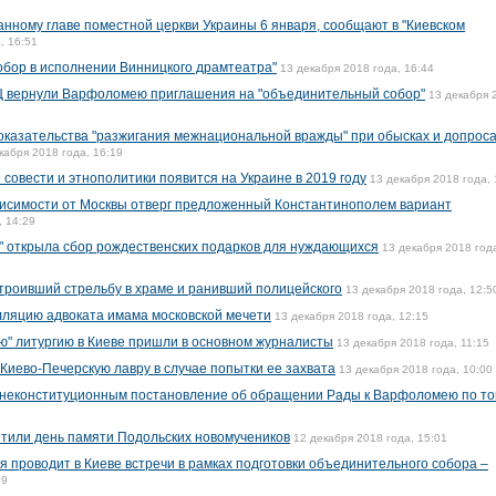
нному главе поместной церкви Украины 6 января, сообщают в "Киевском
, 16:51
ор в исполнении Винницкого драмтеатра"
13 декабря 2018 года, 16:44
 вернули Варфоломею приглашения на "объединительный собор"
13 декабря 
оказательства "разжигания межнациональной вражды" при обысках и допроса
кабря 2018 года, 16:19
совести и этнополитики появится на Украине в 2019 году
13 декабря 2018 года, 
висимости от Москвы отверг предложенный Константинополем вариант
, 14:29
" открыла сбор рождественских подарков для нуждающихся
13 декабря 2018 год
троивший стрельбу в храме и ранивший полицейского
13 декабря 2018 года, 12:5
лляцию адвоката имама московской мечети
13 декабря 2018 года, 12:15
ю" литургию в Киеве пришли в основном журналисты
13 декабря 2018 года, 11:15
Киево-Печерскую лавру в случае попытки ее захвата
13 декабря 2018 года, 10:00
 неконституционным постановление об обращении Рады к Варфоломею по то
тили день памяти Подольских новомучеников
12 декабря 2018 года, 15:01
 проводит в Киеве встречи в рамках подготовки объединительного собора –
59