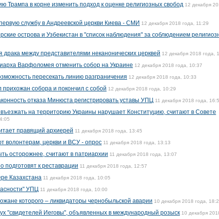
 Трампа в корне изменить подход к оценке религиозных свобод
12 декабря 2
ервую службу в Андреевской церкви Киева - СМИ
12 декабря 2018 года, 11:29
орские острова и Узбекистан в "список наблюдения" за соблюдением религиоз
я драка между представителями неканонических церквей
12 декабря 2018 года, 
риарха Варфоломея отменить собор на Украине
12 декабря 2018 года, 10:37
озможность пересекать линию разграничения
12 декабря 2018 года, 10:33
 прихожан собора и покончил с собой
12 декабря 2018 года, 10:29
аконность отказа Минюста регистрировать уставы УПЦ
11 декабря 2018 года, 16:
въезжать на территорию Украины нарушает Конституцию, считают в Совете
4:05
читает правящий архиерей
11 декабря 2018 года, 13:45
т волонтерам, церкви и ВСУ - опрос
11 декабря 2018 года, 13:13
ть осторожнее, считают в патриархии
11 декабря 2018 года, 13:07
 подготовят к реставрации
11 декабря 2018 года, 12:57
ере Казахстана
11 декабря 2018 года, 10:05
асности" УПЦ
11 декабря 2018 года, 10:00
хожане которого – ликвидаторы чернобыльской аварии
10 декабря 2018 года, 18:
вух "свидетелей Иеговы", объявленных в международный розыск
10 декабря 201