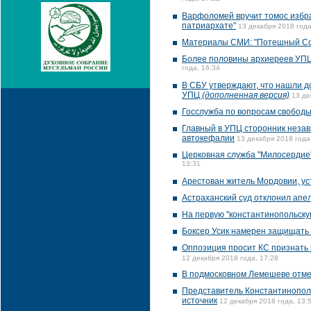
Варфоломей вручит томос избра
патриархате"
13 декабря 2018 года
Материалы СМИ: "Потешный Соб
Более половины архиереев УПЦ
года, 16:34
В СБУ утверждают, что нашли д
УПЦ
(дополненная версия)
13 де
Госслужба по вопросам свободы 
Главный в УПЦ сторонник неза
автокефалии
13 декабря 2018 года
Церковная служба "Милосердие
13:31
Арестован житель Мордовии, ус
Астраханский суд отклонил апе
На первую "константинопольску
Боксер Усик намерен защищать 
Оппозиция просит КС признать
12 декабря 2018 года, 17:28
В подмосковном Лемешеве отме
Представитель Константинополя
источник
12 декабря 2018 года, 13: