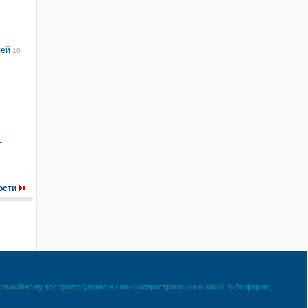
лей
10
-
ости
дальнейшему воспроизведению и / или распространению в какой-либо форме,