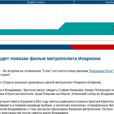
English version
Interfa
будет показан фильм митрополита Илариона
- Во вторник на телеканале "Спас" состоится показ фильма
"Крещение Руси"
стории".
ого Отдела внешних церковных связей митрополит Иларион (Алфеев).
е и Владимире. Зрители смогут увидеть Софию Киевскую, Киево-Печерскую ла
фии в Константинополе, храм Покрова-на-Нерли, Успенский собор во Владими
утешествии в Хазарию в 861 году святых равноапостольных братьев Кирилла
лфавита и первом переводе Библии, о греческих епископах, отправленных Ви
нязем Владимиром, о том, как была образована Киевская митрополия. Особое
 христианства после смерти князя Владимира.