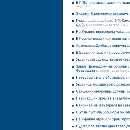
В РПЦ призывают администрацию
года, 12:31
Экзархи Варфоломея проведут п
Глава госдепа добавил РФ, Ком
свобод
12 декабря 2018 года, 11:17
На Украине произошла массова
В Русской церкви призвали пат
Архиереям Донбасса вернули в
В Бразилии мужчина расстрелял
Украинский суд подтвердил нез
Запрет Донецкому митрополиту 
Федерации
11 декабря 2018 года, 1
Петербургу мало 345 храмов, с
Украинцы больше всего доверяю
Священники-блогеры должны бы
Патриарший храм в Переделкино
Районная мечеть горела на сев
СБУ выпустила брошюры об "оп
На Украине ограбили храм, при
Суд в Орле заочно арестовал д