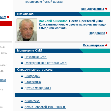
территорию Руской церкви
Все документы
Эксклюзив
ницу
Василий Анисимов
: После Брестской унии
Константинополю о своем материнстве надо
стыдливо молчать
Подробнее
Все интервью
15:43
Мониторинг СМИ
 13:57
Печатные СМИ
Электронные и сетевые СМИ
 11:27
Справочные материалы
ода,
Биографии
ьном
Статистика
Другие материалы
:48
Аналитика
Архив новостей 1989-2004 гг.
018