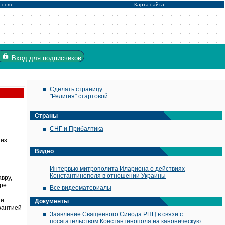
x.com
Карта сайта
Вход
для подписчиков
Сделать страницу
"Религия" стартовой
Страны
СНГ и Прибалтика
из
Видео
Интервью митрополита Илариона о действиях
Константинополя в отношении Украины
вру,
ре.
Все видеоматериалы
 и
Документы
зантией
Заявление Священного Синода РПЦ в связи с
посягательством Константинополя на каноническую