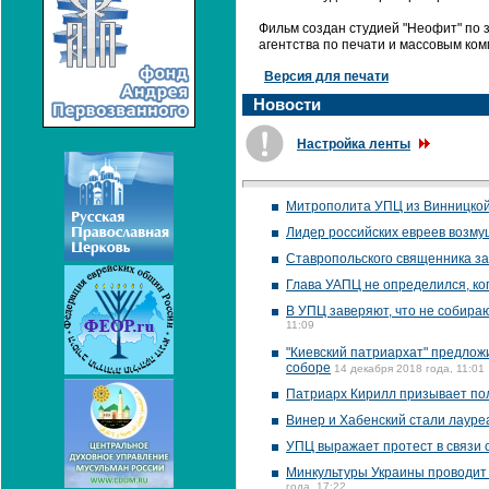
Фильм создан студией "Неофит" по 
агентства по печати и массовым ко
Версия для печати
Новости
Настройка ленты
Митрополита УПЦ из Винницкой 
Лидер российских евреев возму
Ставропольского священника за
Глава УАПЦ не определился, ко
В УПЦ заверяют, что не собира
11:09
"Киевский патриархат" предлож
соборе
14 декабря 2018 года, 11:01
Патриарх Кирилл призывает по
Винер и Хабенский стали лаур
УПЦ выражает протест в связи 
Минкультуры Украины проводит 
года, 17:22