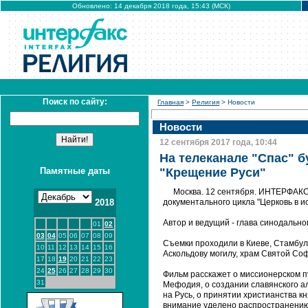
Обновлено: 14 декабря 2018 года, 15:43 (МСК)
Поиск по сайту:
Главная
>
Религия
> Новости
Новости
12 сентября 2017 года, 10:44
На телеканале "Спас" 
Памятные даты
"Крещение Руси"
Москва. 12 сентября. ИНТЕРФАКС 
2018
документального цикла "Церковь в и
Автор и ведущий - глава синодальн
01
02
03
04
05
06
07
08
09
Съемки проходили в Киеве, Стамбул
10
11
12
13
14
15
16
Аскольдову могилу, храм Святой Со
17
18
19
20
21
22
23
24
25
26
27
28
29
30
Фильм расскажет о миссионерском п
31
Мефодия, о создании славянского а
на Русь, о принятии христианства к
внимание уделено распространению