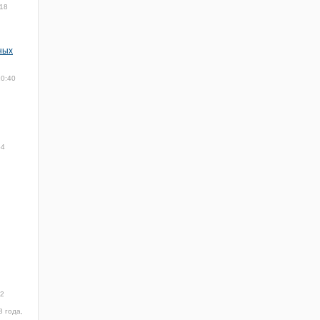
018
ных
10:40
54
22
8 года,