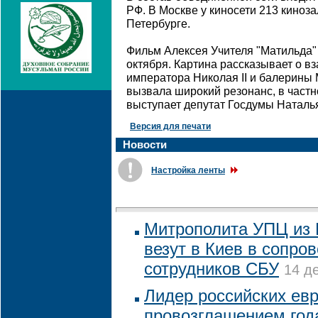
РФ. В Москве у киносети 213 киноза
Петербурге.
Фильм Алексея Учителя "Матильда"
октября. Картина рассказывает о 
императора Николая II и балерины
вызвала широкий резонанс, в частн
выступает депутат Госдумы Наталь
Версия для печати
Новости
Настройка ленты
Митрополита УПЦ из 
везут в Киев в сопро
сотрудников СБУ
14 д
Лидер российских ев
провозглашением год