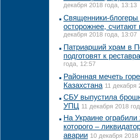
декабря 2018 года, 13:13
Священники-блогеры
осторожнее, считают 
декабря 2018 года, 13:07
Патриарший храм в П
подготовят к реставр
года, 12:57
Районная мечеть горе
Казахстана
11 декабря 
СБУ выпустила брошю
УПЦ
11 декабря 2018 год
На Украине ограбили
которого – ликвидат
аварии
10 декабря 2018 