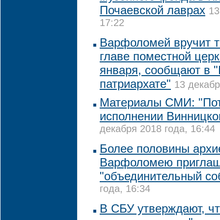
Почаевской лаврах
13
17:22
Варфоломей вручит т
главе поместной церк
января, сообщают в 
патриархате"
13 декабр
Материалы СМИ: "По
исполнении Винницко
декабря 2018 года, 16:44
Более половины архи
Варфоломею приглаш
"объединительный со
года, 16:34
В СБУ утверждают, ч