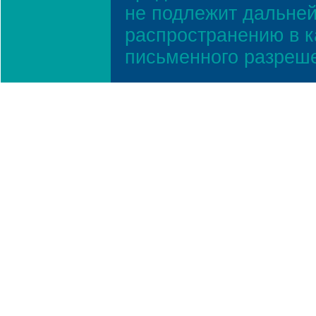
не подлежит дальней
распространению в к
письменного разреш