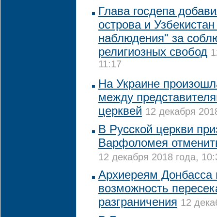
Глава госдепа добав
острова и Узбекистан 
наблюдения" за собл
религиозных свобод
1
11:17
На Украине произошл
между представителя
церквей
12 декабря 2018
В Русской церкви при
Варфоломея отменить
12 декабря 2018 года, 10:
Архиереям Донбасса 
возможность пересек
разграничения
12 дека