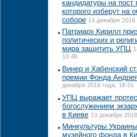
кандидатуры на пост 
которого изберут на 
соборе
14 декабря 2018 
Патриарх Кирилл при
политических и рели
мира защитить УПЦ
1
10:48
Винер и Хабенский с
премии Фонда Андрея
декабря 2018 года, 18:51
УПЦ выражает протест
богослужением экзар
в Киеве
13 декабря 2018
Минкультуры Украины
музейного фонда в К