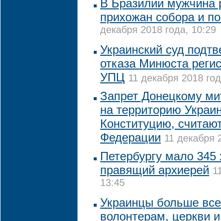
В Бразилии мужчина 
прихожан собора и по
декабря 2018 года, 10:29
Украинский суд подтв
отказа Минюста реги
УПЦ
11 декабря 2018 год
Запрет Донецкому ми
на территорию Украи
Конституцию, считают
Федерации
11 декабря 
Петербургу мало 345 
правящий архиерей
1
13:45
Украинцы больше все
волонтерам, церкви и