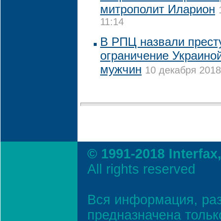
митрополит Иларион
11:14
В РПЦ назвали прест
ограничение Украиной
мужчин
10 декабря 2018
© 1991-2018 Interfax
All rights reserved
Вся информация, ра
предназначена тольк