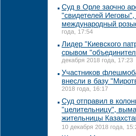
Суд в Орле заочно ар
"свидетелей Иеговы",
международный розы
года, 17:54
Лидер "Киевского пат
срывом "объединител
декабря 2018 года, 17:23
Участников флешмоб
внесли в базу "Мирот
2018 года, 16:17
Суд отправил в коло
"целительницу", вым
жительницы Казахстан
10 декабря 2018 года, 15: