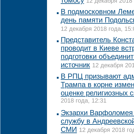
томосу
12 декабря 2018 
В подмосковном Лем
день памяти Подольс
12 декабря 2018 года, 15:
Представитель Конст
проводит в Киеве вст
подготовки объединит
источник
12 декабря 201
В РПЦ призывают ад
Трампа в корне измен
оценке религиозных 
2018 года, 12:31
Экзархи Варфоломея 
службу в Андреевской
СМИ
12 декабря 2018 год