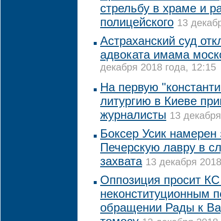
стрельбу в храме и 
полицейского
13 декабр
Астраханский суд от
адвоката имама моск
декабря 2018 года, 12:15
На первую "констант
литургию в Киеве пр
журналисты
13 декабря
Боксер Усик намерен
Печерскую лавру в сл
захвата
13 декабря 2018
Оппозиция просит КС
неконституционным п
обращении Рады к В