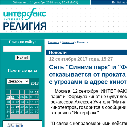
Обновлено: 14 декабря 2018 года, 15:43 (МСК)
English ver
Поиск по сайту:
Главная
>
Религия
> Новости
Новости
12 сентября 2017 года, 15:27
Сеть "Синема парк" и "
Памятные даты
отказывается от проката
с угрозами в адрес кино
2018
Москва. 12 сентября. ИНТЕРФАКС
01
02
парк" и "Формула кино" не будут д
03
04
05
06
07
08
09
режиссера Алексея Учителя "Матиль
10
11
12
13
14
15
16
кинотеатров, говорится в сообщени
17
18
19
20
21
22
23
24
25
26
27
28
29
30
вторник в "Интерфакс".
31
"В связи с неправомерными действ