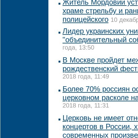
Житель Мордовии уст
храме стрельбу и ра
полицейского
10 декабр
Лидер украинских ун
"объединительный со
года, 13:50
В Москве пройдет м
рождественский фест
2018 года, 11:49
Более 70% россиян о
церковном расколе н
2018 года, 11:31
Церковь не имеет отн
концертов в России, 
современных произве