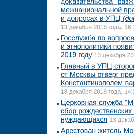
доказательства "разж
межнациональной вр
и допросах в УПЦ
(до
13 декабря 2018 года, 16:
Госслужба по вопрос
и этнополитики появи
2019 году
13 декабря 20
Главный в УПЦ сторо
от Москвы отверг пр
Константинополем ва
13 декабря 2018 года, 14:
Церковная служба "М
сбор рождественских
нуждающихся
13 декаб
Арестован житель Мо