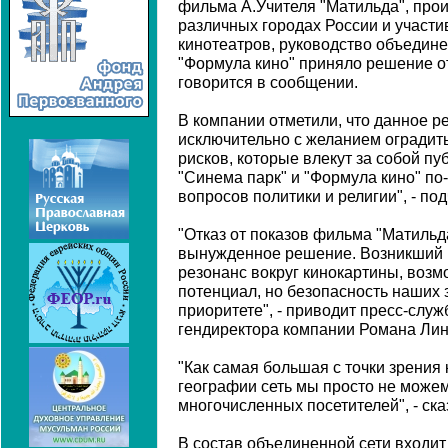
фильма А.Учителя "Матильда", про
различных городах России и участ
кинотеатров, руководство объедине
"Формула кино" приняло решение отк
говорится в сообщении.
В компании отметили, что данное р
исключительно с желанием оградить
рисков, которые влекут за собой п
"Синема парк" и "Формула кино" по
вопросов политики и религии", - по
"Отказ от показов фильма "Матильда
вынужденное решение. Возникший 
резонанс вокруг кинокартины, возм
потенциал, но безопасность наших з
приоритете", - приводит пресс-служ
гендиректора компании Романа Лин
"Как самая большая с точки зрения
географии сеть мы просто не може
многочисленных посетителей", - ска
В состав объединенной сети входит