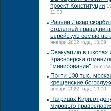
проект Конституции
1
11:09
Раввин Лазар скорбит
столетней праведниц
еврейскую семью во 
января 2022 года, 10:29
Эвакуацию в школах 
Красноярска отменили
"минирования"
19 янва
Почти 100 тыс. москв
крещенские богослуже
января 2022 года, 10:00
Патриарх Кирилл допу
мирового православия