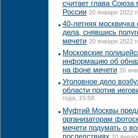
считает глава Союза
России
20 января 2022 г
40-летняя москвичка 
дела, снявшись полуг
мечети
20 января 2022 г
Московские полицейс
информацию об обна
на фоне мечети
20 янв
Уголовное дело возб
области против иегов
года, 15:58
Муфтий Москвы пред
организаторам фотос
мечети подумать о в
последствиях
20 январ