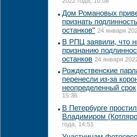
2022 года, 10:08
Дом Романовых прив
признать подлинность
останков"
24 января 202
В РПЦ заявили, что 
признанию подлиннос
останков
24 января 2022
Рождественские парл
перенесли из-за коро
неопределенный срок
15:36
В Петербурге прости
Владимиром (Котляр
года, 14:51
Участницам фотосесс