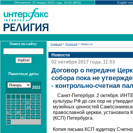
Обновлено: 25 января 2022 года, 10:06 (МСК)
English ver
Поиск по сайту:
Главная
>
Религия
> Новости
Новости
02 октября 2017 года, 11:53
Договор о передаче Цер
Памятные даты
собора пока не утвержд
- контрольно-счетная па
2022
Санкт-Петербург. 2 октября. ИН
01
02
культуры РФ до сих пор не утверди
03
04
05
06
07
08
09
музейных ценностей Сампсониевско
10
11
12
13
14
15
16
православной церкви, установила 
17
18
19
20
21
22
23
24
25
26
27
28
29
30
(КСП) Петербурга.
31
Копия письма КСП аудитору Счетно