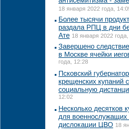
антисемитизма - зам
18 января 2022 года, 14:0
Более тысячи продук
раздала РПЦ в дни б
Ате
18 января 2022 года,
Завершено следствие
в Москве ячейки иего
года, 12:28
Псковский губернатор
крещенских купаний 
социальную дистанц
12:02
Несколько десятков к
для военнослужащих 
дислокации ЦВО
18 я