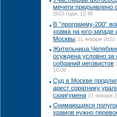
мечети предъявлено 
2022 года, 12:40
В "программу-200" в
храма на юго-западе 
Москвы
21 января 2022 
Жительница Челябинс
осуждена условно за
собраний иеговистов
10:06
Суд в Москве продлил
арест соратнику ураль
схиигумена
21 января 2
Снимающихся полуго
храмов нужно перево