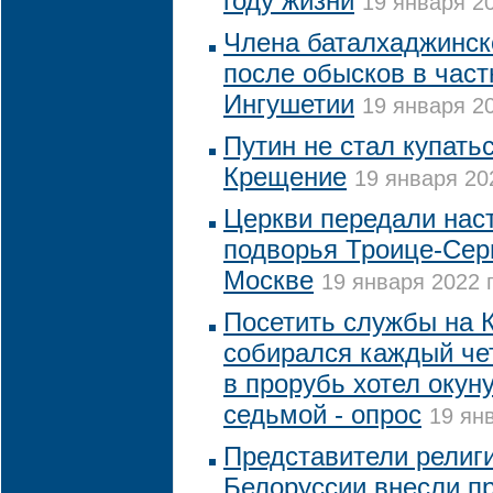
году жизни
19 января 20
Члена баталхаджинск
после обысков в час
Ингушетии
19 января 20
Путин не стал купать
Крещение
19 января 20
Церкви передали нас
подворья Троице-Сер
Москве
19 января 2022 г
Посетить службы на 
собирался каждый че
в прорубь хотел окун
седьмой - опрос
19 янв
Представители религ
Белоруссии внесли п