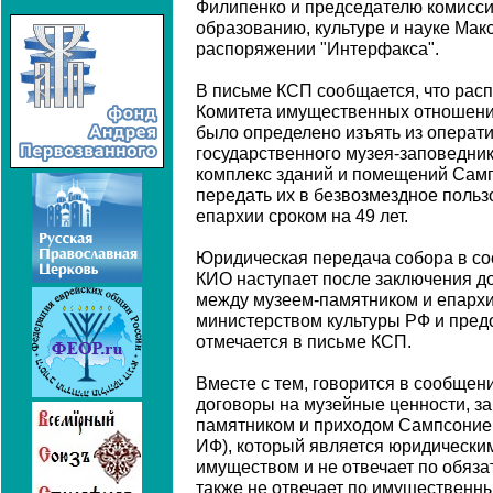
Филипенко и председателю комисси
образованию, культуре и науке Мак
распоряжении "Интерфакса".
В письме КСП сообщается, что рас
Комитета имущественных отношений
было определено изъять из операт
государственного музея-заповедник
комплекс зданий и помещений Самп
передать их в безвозмездное поль
епархии сроком на 49 лет.
Юридическая передача собора в со
КИО наступает после заключения д
между музеем-памятником и епархи
министерством культуры РФ и предо
отмечается в письме КСП.
Вместе с тем, говорится в сообще
договоры на музейные ценности, з
памятником и приходом Сампсониевс
ИФ), который является юридически
имуществом и не отвечает по обяза
также не отвечает по имущественн