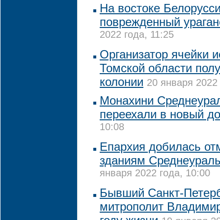
На востоке Белорусси
поврежденный ураган
2022 года, 11:25
Организатор ячейки и
Томской области полу
колонии
20 января 2022 
Монахини Среднеурал
переехали в новый д
10:08
Епархия добилась от
зданиям Среднеураль
января 2022 года, 10:00
Бывший Санкт-Петерб
митрополит Владимир