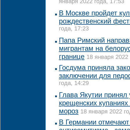
января 2022 года, 17:53
В Москве пройдет ку
рождественский фест
года, 17:23
Папа Римский напра
мигрантам на белору
границе
18 января 2022 
Госдума приняла зак
заключении для пед
года, 14:29
Глава Якутии принял 
крещенских купаниях 
мороз
18 января 2022 го
В Германии отмечают