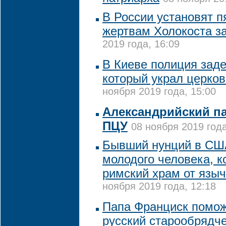
В России установят п
жертвам Холокоста за
2019 года, 16:09
В Киеве полиция зад
который украл церко
ноября 2019 года, 15:00
Александрийский п
ПЦУ
08 ноября 2019 года
Бывший нунций в СШ
молодого человека, 
римский храм от языч
ноября 2019 года, 12:18
Папа Франциск помож
русский старообрядч