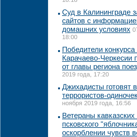
18:18
Суд в Калининграде 
сайтов с информацие
домашних условиях
0
18:00
Победители конкурса 
Карачаево-Черкесии п
от главы региона пое
2019 года, 17:20
Джихадисты готовят в
террористов-одиночек
ноября 2019 года, 16:56
Ветераны кавказских
псковского "яблочник
оскорблении чувств 