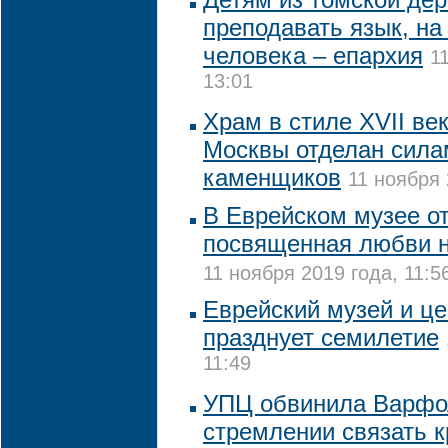
преподавать язык, на
человека – епархия
1
13:01
Храм в стиле XVII ве
Москвы отделан сила
каменщиков
11 ноября 
В Еврейском музее от
посвященная любви н
11 ноября 2019 года, 11:5
Еврейский музей и це
празднует семилетие
11:49
УПЦ обвинила Варфо
стремлении связать к