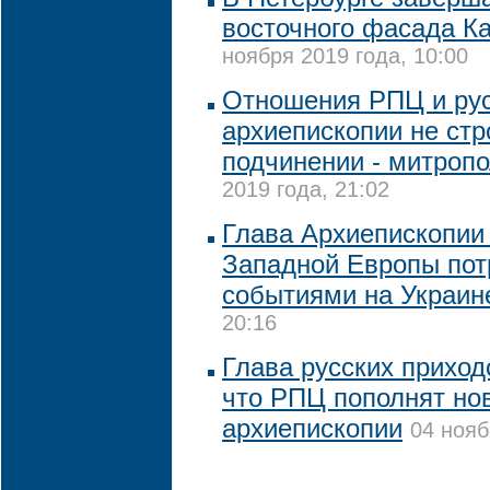
восточного фасада Ка
ноября 2019 года, 10:00
Отношения РПЦ и ру
архиепископии не стр
подчинении - митроп
2019 года, 21:02
Глава Архиепископии
Западной Европы пот
событиями на Украин
20:16
Глава русских приход
что РПЦ пополнят н
архиепископии
04 нояб