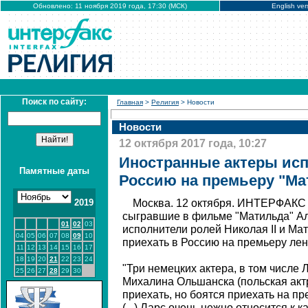
Обновлено: 11 ноября 2019 года, 17:30 (МСК)
English ver
Поиск по сайту:
Главная
>
Религия
> Новости
Новости
12 октября 2017 года, 10:27
Иностранные актеры исп
Памятные даты
Россию на премьеру "М
2019
Москва. 12 октября. ИНТЕРФАКС 
сыгравшие в фильме "Матильда" Але
01
02
03
исполнители ролей Николая II и Ма
04
05
06
07
08
09
10
приехать в Россию на премьеру лен
11
12
13
14
15
16
17
18
19
20
21
22
23
24
"Три немецких актера, в том числе 
25
26
27
28
29
30
Михалина Ольшанска (польская актр
приехать, но боятся приехать на пр
(...) Ларс очень нежно относится к 