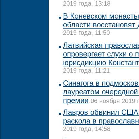
2019 года, 13:18
В Коневском монасты
области восстановят 
2019 года, 11:50
Латвийская правосла
опровергает слухи о 
юрисдикцию Констан
2019 года, 11:21
Синагога в подмоско
лауреатом очередной
премии
06 ноября 2019 г
Лавров обвинил США
раскола в православ
2019 года, 14:58