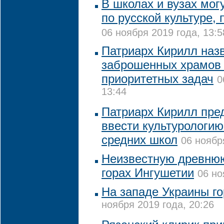
В школах и вузах мог
по русской культуре
06 ноября 2019 года, 13:5
Патриарх Кирилл наз
заброшенных храмов 
приоритетных задач
0
13:44
Патриарх Кирилл пре
ввести культурологию
средних школ
06 ноябр
Неизвестную древню
горах Ингушетии
06 но
На западе Украины г
ноября 2019 года, 20:26