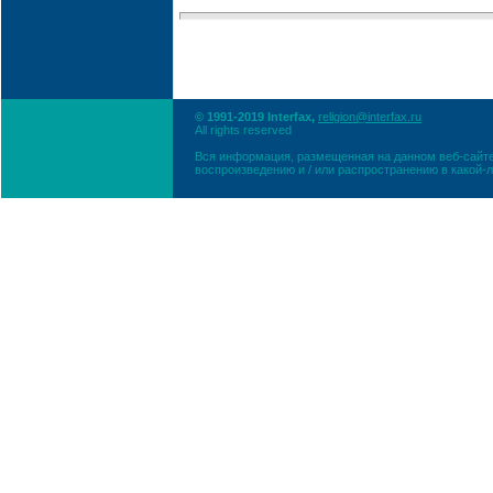
© 1991-2019 Interfax,
religion@interfax.ru
All rights reserved
Вся информация, размещенная на данном веб-сайте
воспроизведению и / или распространению в какой-