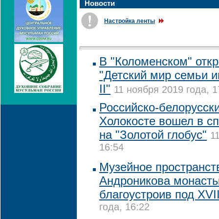
Новости
Настройка ленты
В "Коломенском" отк
"Детский мир семьи 
II"
11 ноября 2019 года, 1
Российско-белорусск
Холокосте вошел в сп
на "Золотой глобус"
1
16:54
Музейное пространст
Андроникова монасты
благоустроив под XVII
года, 16:22