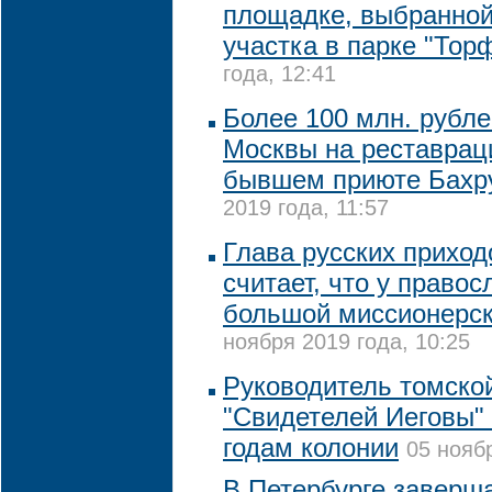
площадке, выбранной
участка в парке "Тор
года, 12:41
Более 100 млн. рубл
Москвы на реставрац
бывшем приюте Бах
2019 года, 11:57
Глава русских приход
считает, что у право
большой миссионерск
ноября 2019 года, 10:25
Руководитель томско
"Свидетелей Иеговы" 
годам колонии
05 ноябр
В Петербурге заверш