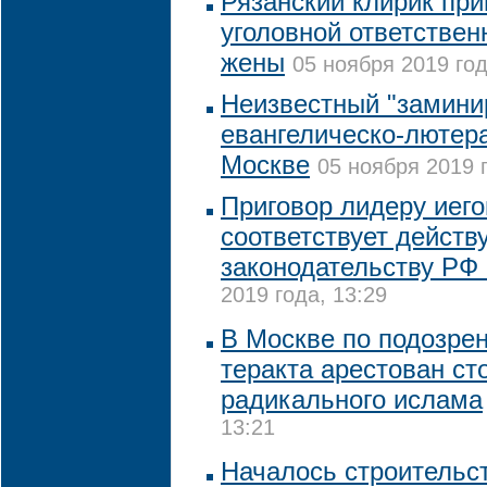
Рязанский клирик при
уголовной ответствен
жены
05 ноября 2019 год
Неизвестный "замини
евангелическо-лютера
Москве
05 ноября 2019 г
Приговор лидеру иего
соответствует дейст
законодательству РФ 
2019 года, 13:29
В Москве по подозрен
теракта арестован ст
радикального ислама
13:21
Началось строительс