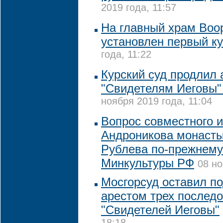
2019 года, 11:57
На главный храм Воо
установлен первый к
года, 11:22
Курский суд продлил 
"Свидетелям Иеговы" 
ноября 2019 года, 11:04
Вопрос совместного 
Андроникова монаст
Рублева по-прежнему 
Минкультуры РФ
08 но
Мосгорсуд оставил п
арестом трех послед
"Свидетелей Иеговы"