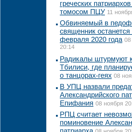
греческих патриархов
томосом ПЦУ
11 ноябр
Обвиняемый в педофи
священник останется
февраля 2020 года
08
20:14
Радикалы штурмуют к
Тбилиси, где планир
о танцорах-геях
08 ноя
В УПЦ назвали преда
Александрийского па
Епифания
08 ноября 20
РПЦ считает невозм
поминовение Алексан
патриарха
08 ноября 20