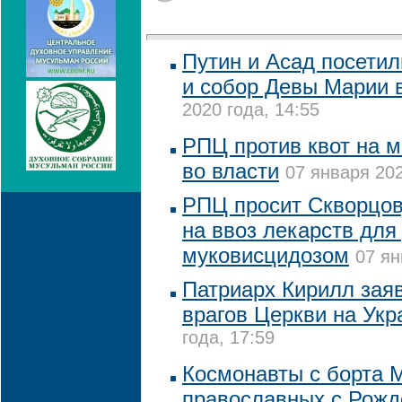
Путин и Асад посети
и собор Девы Марии 
2020 года, 14:55
РПЦ против квот на 
во власти
07 января 202
РПЦ просит Скворцов
на ввоз лекарств для
муковисцидозом
07 ян
Патриарх Кирилл зая
врагов Церкви на Укр
года, 17:59
Космонавты с борта 
православных с Рожд