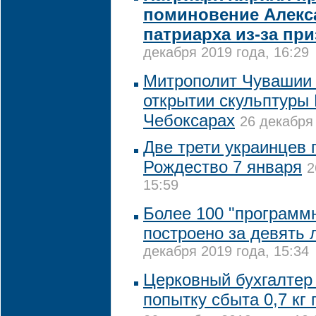
поминовение Алекс
патриарха из-за пр
декабря 2019 года, 16:29
Митрополит Чувашии 
открытии скульптуры 
Чебоксарах
26 декабря 
Две трети украинцев 
Рождество 7 января
2
15:59
Более 100 "программ
построено за девять 
декабря 2019 года, 15:34
Церковный бухгалтер
попытку сбыта 0,7 кг 