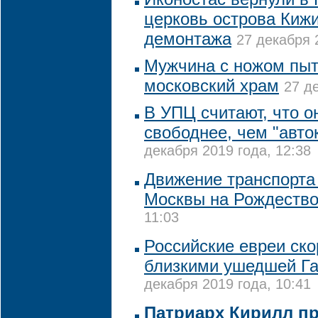
церковь острова Кижи
демонтажа
27 декабря 
Мужчина с ножом пыт
московский храм
27 д
В УПЦ считают, что он
свободнее, чем "авт
декабря 2019 года, 12:38
Движение транспорта 
Москвы на Рождеств
11:03
Российские евреи ско
близкими ушедшей Г
декабря 2019 года, 10:41
Патриарх Кирилл п