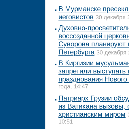
В Мурманске пресекл
иеговистов
30 декабря 
Духовно-просветитель
воссозданной церков
Суворова планируют 
Петербурга
30 декабря 
В Киргизии мусульма
запретили выступать 
празднования Нового 
года, 14:47
Патриарх Грузии обс
из Ватикана вызовы,
христианским миром
10:51