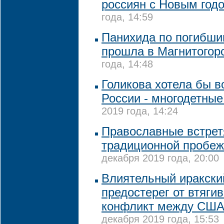
россиян с Новым год
года, 14:59
Панихида по погибши
прошла в Магнитогор
года, 14:48
Голикова хотела бы в
России - многодетные
2019 года, 14:24
Православные встрет
традиционной пробеж
декабря 2019 года, 20:00
Влиятельный иракски
предостерег от втяги
конфликт между США
декабря 2019 года, 15:53