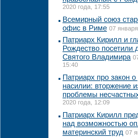
2020 года, 17:55
Всемирный союз стар
офис в Риме
07 января
Патриарх Кирилл и г
Рождество посетили 
Святого Владимира
0
15:40
Патриарх про закон 
насилии: вторжение и
проблемы несчастны
2020 года, 12:09
Патриарх Кирилл пре
над возможностью оп
материнский труд
07 я