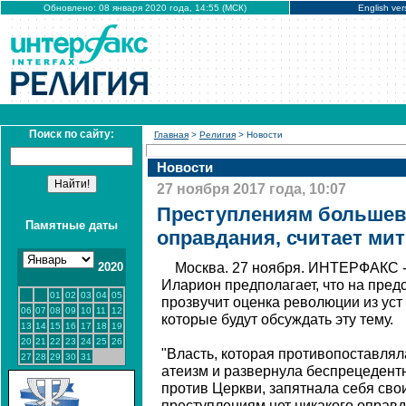
Обновлено: 08 января 2020 года, 14:55 (МСК)
English ver
Поиск по сайту:
Главная
>
Религия
> Новости
Новости
27 ноября 2017 года, 10:07
Преступлениям большев
Памятные даты
оправдания, считает ми
2020
Москва. 27 ноября. ИНТЕРФАКС 
Иларион предполагает, что на пре
01
02
03
04
05
прозвучит оценка революции из уст
06
07
08
09
10
11
12
которые будут обсуждать эту тему.
13
14
15
16
17
18
19
20
21
22
23
24
25
26
"Власть, которая противопоставлял
27
28
29
30
31
атеизм и развернула беспрецедент
против Церкви, запятнала себя сво
преступлениям нет никакого оправда