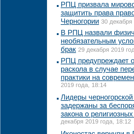
РПЦ призвала миров
защитить права прав
Черногории
30 декабря 
В РПЦ назвали физич
необязательным усло
брак
29 декабря 2019 год
РПЦ предупреждает о
раскола в случае пер
практики на совреме
2019 года, 18:14
Лидеры черногорской
задержаны за беспоря
закона о религиозны
декабря 2019 года, 18:12
Иконостас вернули в