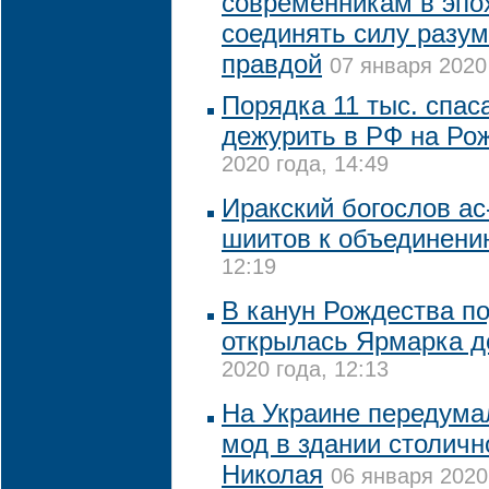
современникам в эпо
соединять силу разум
правдой
07 января 2020 
Порядка 11 тыс. спас
дежурить в РФ на Ро
2020 года, 14:49
Иракский богослов ас
шиитов к объединени
12:19
В канун Рождества п
открылась Ярмарка д
2020 года, 12:13
На Украине передума
мод в здании столичн
Николая
06 января 2020