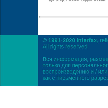
© 1991-2020 Interfax,
rel
All rights reserved
Вся информация, размещ
только для персонально
воспроизведению и / ил
как с письменного разр