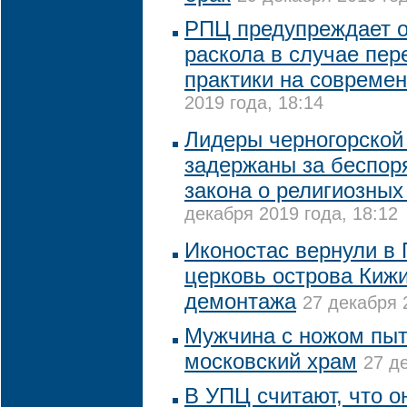
РПЦ предупреждает о
раскола в случае пер
практики на совреме
2019 года, 18:14
Лидеры черногорской
задержаны за беспоря
закона о религиозны
декабря 2019 года, 18:12
Иконостас вернули в
церковь острова Кижи
демонтажа
27 декабря 
Мужчина с ножом пыт
московский храм
27 д
В УПЦ считают, что он