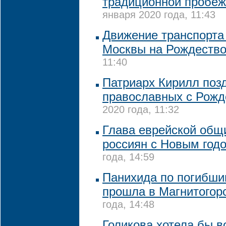
традиционной пробеж
января 2020 года, 11:43
Движение транспорта 
Москвы на Рождеств
11:40
Патриарх Кирилл поз
православных с Рожд
2020 года, 11:32
Глава еврейской общ
россиян с Новым год
года, 14:59
Панихида по погибши
прошла в Магнитогор
года, 14:48
Голикова хотела бы в