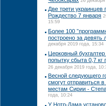
26 декабря 
Две трети украинцев 
Рождество 7 января
2
15:59
Более 100 "программ
построено за девять 
декабря 2019 года, 15:34
Церковный бухгалтер
попытку сбыта 0,7 кг 
26 декабря 2019 года, 10:
Весной следующего г
смогут отправиться в
местам Сирии - Степ
года, 10:24
У Нотр-Дама установл