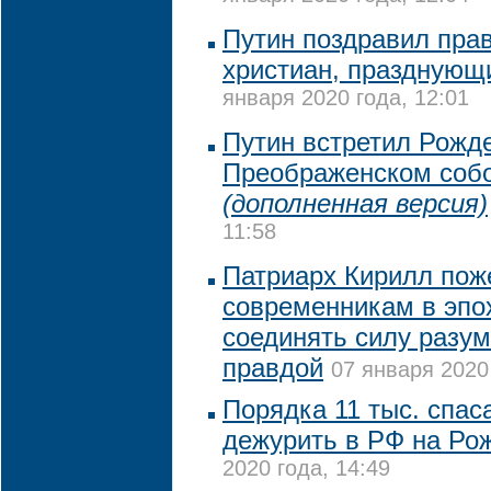
Путин поздравил пра
христиан, празднующ
января 2020 года, 12:01
Путин встретил Рожде
Преображенском собо
(дополненная версия)
11:58
Патриарх Кирилл пож
современникам в эпо
соединять силу разум
правдой
07 января 2020 
Порядка 11 тыс. спас
дежурить в РФ на Ро
2020 года, 14:49