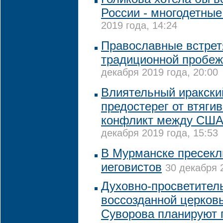
России - многодетные
2019 года, 14:24
Православные встрет
традиционной пробеж
декабря 2019 года, 20:00
Влиятельный иракски
предостерег от втяги
конфликт между США
декабря 2019 года, 15:53
В Мурманске пресекл
иеговистов
30 декабря 
Духовно-просветитель
воссозданной церков
Суворова планируют 