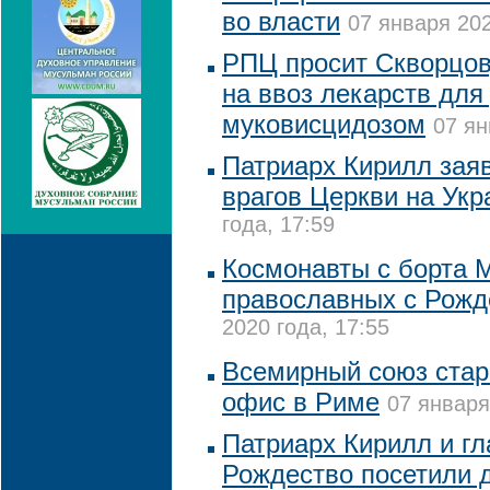
во власти
07 января 202
РПЦ просит Скворцов
на ввоз лекарств для
муковисцидозом
07 ян
Патриарх Кирилл зая
врагов Церкви на Укр
года, 17:59
Космонавты с борта 
православных с Рожд
2020 года, 17:55
Всемирный союз стар
офис в Риме
07 января
Патриарх Кирилл и г
Рождество посетили 