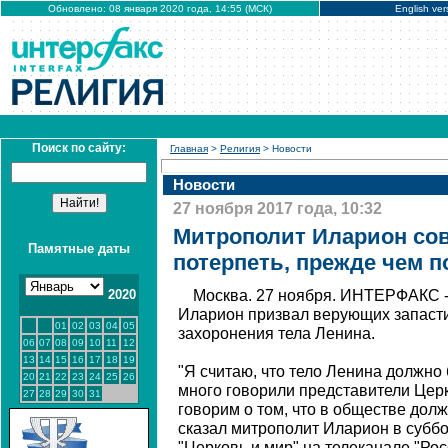
Обновлено: 08 января 2020 года, 14:55 (МСК)
English ver
Поиск по сайту:
Главная
>
Религия
> Новости
Новости
27 ноября 2017 года, 10:32
Митрополит Иларион со
Памятные даты
потерпеть, прежде чем 
2020
Москва. 27 ноября. ИНТЕРФАКС 
Иларион призвал верующих запасти
01
02
03
04
05
захоронения тела Ленина.
06
07
08
09
10
11
12
13
14
15
16
17
18
19
"Я считаю, что тело Ленина должно 
20
21
22
23
24
25
26
много говорили представители Цер
27
28
29
30
31
говорим о том, что в обществе долж
сказал митрополит Иларион в субб
"Церковь и мир" на телеканале "Рос