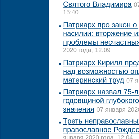
Святого Владимира
0
15:40
Патриарх про закон 
насилии: вторжение и
проблемы несчастны
2020 года, 12:09
Патриарх Кирилл пре
над возможностью оп
материнский труд
07 я
Патриарх назвал 75-
годовщиной глубокого
значения
07 января 2020
Треть неправославны
православное Рождес
января 2020 года, 12:04