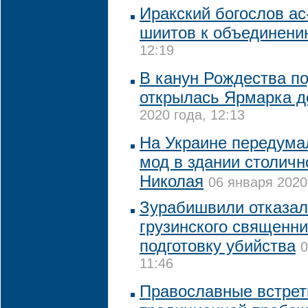
Иракский богослов ас
шиитов к объединени
12:19
В канун Рождества п
открылась Ярмарка д
2020 года, 12:13
На Украине передума
мод в здании столичн
Николая
06 января 2020
Зурабишвили отказал
грузинского священни
подготовку убийства
0
11:46
Православные встрет