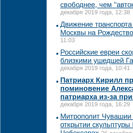
свободнее, чем "авт
декабря 2019 года, 12:38
Движение транспорта 
Москвы на Рождеств
11:03
Российские евреи ско
близкими ушедшей Г
декабря 2019 года, 10:41
Патриарх Кирилл п
поминовение Алекс
патриарха из-за пр
декабря 2019 года, 16:29
Митрополит Чувашии 
открытии скульптуры 
Чебоксарах