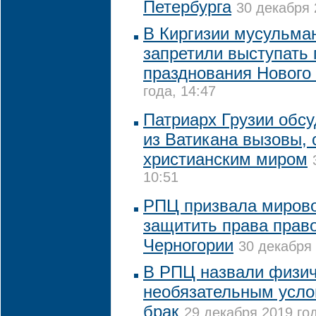
Петербурга
30 декабря 
В Киргизии мусульма
запретили выступать 
празднования Нового 
года, 14:47
Патриарх Грузии обс
из Ватикана вызовы,
христианским миром
10:51
РПЦ призвала миров
защитить права прав
Черногории
30 декабря 
В РПЦ назвали физич
необязательным усло
брак
29 декабря 2019 год