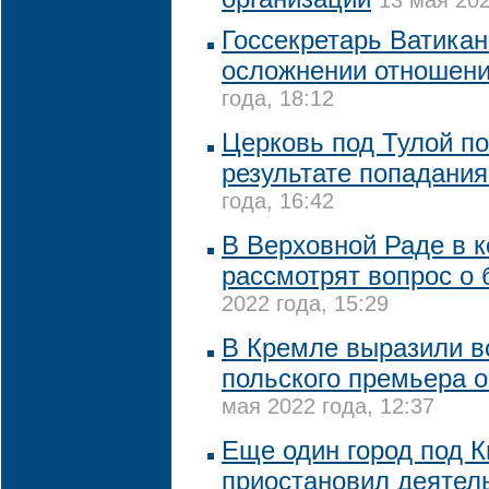
13 мая 202
Госсекретарь Ватикан
осложнении отношен
года, 18:12
Церковь под Тулой п
результате попадани
года, 16:42
В Верховной Раде в 
рассмотрят вопрос о
2022 года, 15:29
В Кремле выразили 
польского премьера о
мая 2022 года, 12:37
Еще один город под 
приостановил деятел