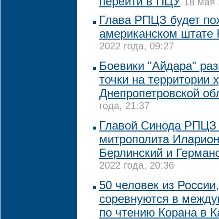
перейти в ПЦУ
18 мая 
Глава РПЦЗ будет по
американском штате
2022 года, 09:27
Боевики "Айдара" ра
точки на территории 
Днепропетровской об
года, 21:37
Главой Синода РПЦЗ 
митрополита Иларион
Берлинский и Герман
2022 года, 20:36
50 человек из России
соревнуются в между
по чтению Корана в К