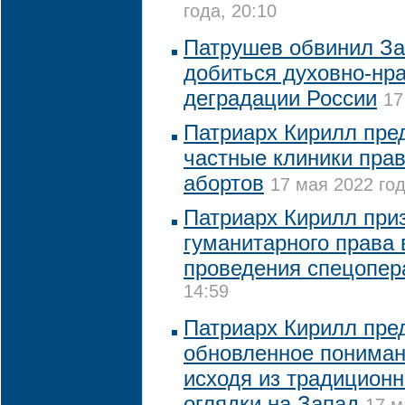
года, 20:10
Патрушев обвинил За
добиться духовно-нр
деградации России
17
Патриарх Кирилл пре
частные клиники пра
абортов
17 мая 2022 год
Патриарх Кирилл при
гуманитарного права 
проведения спецопер
14:59
Патриарх Кирилл пре
обновленное пониман
исходя из традиционн
оглядки на Запад