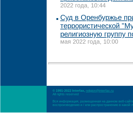
2022 года, 10:44
Суд в Оренбуржье пр
террористической "М
религиозную группу п
мая 2022 года, 10:00
© 1991-2022 Interfax,
religion@interfax.ru
All rights reserved
Вся информация, размещенная на данном веб-сайте
воспроизведению и / или распространению в какой-