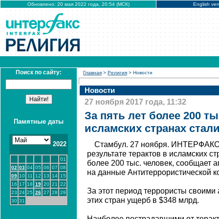
Обновлено: 20 мая 2022 года, 20:54 (МСК)
English ver
Поиск по сайту:
Главная
>
Религия
> Новости
Новости
27 ноября 2017 года, 11:32
За пять лет более 200 ты
Памятные даты
исламских странах стал
2022
Стамбул. 27 ноября. ИНТЕРФАКС -
результате терактов в исламских с
01
более 200 тыс. человек, сообщает а
02
03
04
05
06
07
08
на данные Антитеррористической к
09
10
11
12
13
14
15
16
17
18
19
20
21
22
За этот период террористы своими
23
24
25
26
27
28
29
этих стран ущерб в $348 млрд.
30
31
Наиболее пострадавшими от теракт