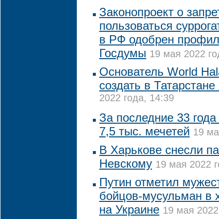
Законопроект о запр
пользоваться суррог
в РФ одобрен профи
Госдумы
19 мая 2022 го
Основатель World Hal
создать в Татарстане
2022 года, 14:39
За последние 33 года
7,5 тыс. мечетей
19 ма
В Харькове снесли п
Невскому
19 мая 2022 г
Путин отметил мужест
бойцов-мусульман в 
на Украине
19 мая 2022