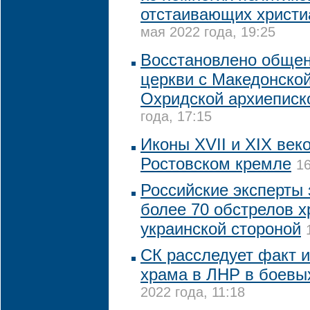
отстаивающих христи
мая 2022 года, 19:25
Восстановлено обще
церкви с Македонской
Охридской архиеписк
года, 17:15
Иконы XVII и XIX век
Ростовском кремле
16
Российские эксперты
более 70 обстрелов 
украинской стороной
СК расследует факт 
храма в ЛНР в боевы
2022 года, 11:18