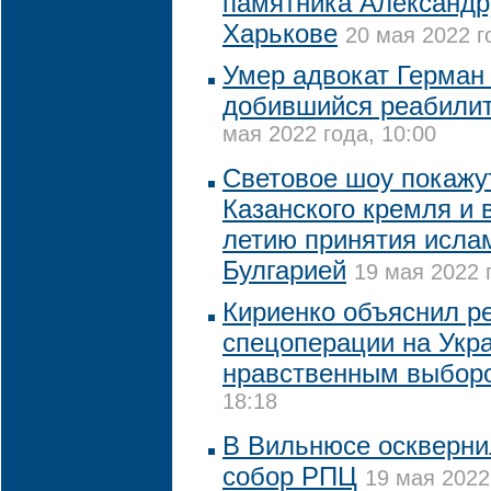
памятника Александр
Харькове
20 мая 2022 г
Умер адвокат Герман
добившийся реабилит
мая 2022 года, 10:00
Световое шоу покажут
Казанского кремля и в
летию принятия исла
Булгарией
19 мая 2022 
Кириенко объяснил р
спецоперации на Укр
нравственным выбор
18:18
В Вильнюсе оскверн
собор РПЦ
19 мая 2022