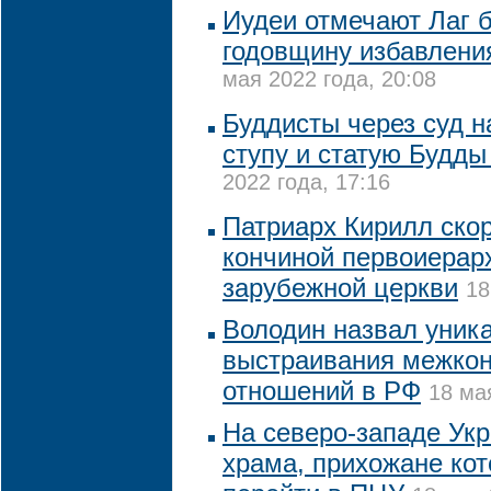
Иудеи отмечают Лаг 
годовщину избавлени
мая 2022 года, 20:08
Буддисты через суд 
ступу и статую Будды
2022 года, 17:16
Патриарх Кирилл скор
кончиной первоиерар
зарубежной церкви
18
Володин назвал уник
выстраивания межко
отношений в РФ
18 ма
На северо-западе Ук
храма, прихожане кот