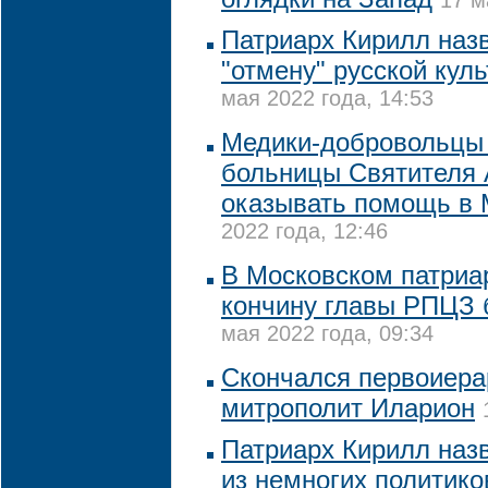
17 м
Патриарх Кирилл наз
"отмену" русской кул
мая 2022 года, 14:53
Медики-добровольцы
больницы Cвятителя 
оказывать помощь в 
2022 года, 12:46
В Московском патриа
кончину главы РПЦЗ 
мая 2022 года, 09:34
Скончался первоиер
митрополит Иларион
Патриарх Кирилл наз
из немногих политико