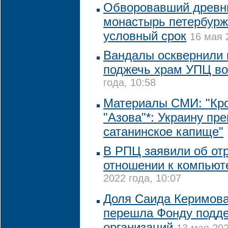
Обворовавший древни
монастырь петербурж
условный срок
16 мая 
Вандалы осквернили 
поджечь храм УПЦ во
года, 10:58
Материалы СМИ: "Кр
"Азова"*: Украину пр
сатанинское капище"
В РПЦ заявили об от
отношении к компьют
2022 года, 10:07
Доля Саида Керимова
перешла Фонду подде
организаций