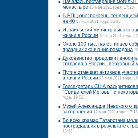
Началась реставрация могилы 
монастыре
13 мая 2021 года, 17:23
В РПЦ обеспокоены тенденцией 
на 40
13 мая 2021 года, 15:15
Израильский министр высоко оц
жизни в России
13 мая 2021 года, 12
Около 100 тыс. палестинцев соб
праздник окончания рамадана
13
Духовенство продолжит вносить
согласия в России - верховный 
Путин отмечает активное участи
в жизни России
13 мая 2021 года, 10
Госсекретарь США раскритикова
"Свидетелей Иеговы" и некотор
года, 19:52
Музей Александра Невского откр
захоронения
12 мая 2021 года, 17:13
Во всех храмах Татарстана моли
пострадавших в результате стр
16:13