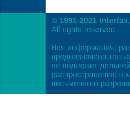
© 1991-2021 Interfax
All rights reserved
Вся информация, ра
предназначена тольк
не подлежит дальней
распространению в к
письменного разреш