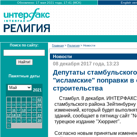
Обновлено: 17 мая 2021 года, 17:41 (МСК)
English ver
Поиск по сайту:
Главная
>
Религия
> Новости
Новости
08 декабря 2017 года, 13:23
Депутаты стамбульского
Памятные даты
"исламские" поправки в
строительства
2021
Стамбул. 8 декабря. ИНТЕРФАКС
01
02
стамбульского района Зейтинбурну
03
04
05
06
07
08
09
изменений, который будет выполня
10
11
12
13
14
15
16
зданий, сообщает в пятницу сайт "N
17
18
19
20
21
22
23
24
25
26
27
28
29
30
турецкое издание "Хюрриет".
31
Согласно новым принятым изменен