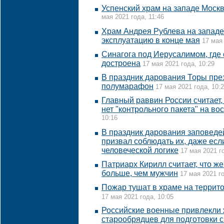
Успенский храм на западе Москв
мая 2021 года, 11:46
Храм Андрея Рублева на западе
эксплуатацию в конце мая
17 мая 
Синагога под Иерусалимом, где
достроена
17 мая 2021 года, 10:29
В праздник дарования Торы пр
полумарафон
17 мая 2021 года, 10:
Главный раввин России считает, 
нет "контрольного пакета" на во
10:16
В праздник дарования заповеде
призвал соблюдать их, даже есл
человеческой логике
17 мая 2021 г
Патриарх Кирилл считает, что ж
больше, чем мужчин
17 мая 2021 го
Пожар тушат в храме на террит
17 мая 2021 года, 10:05
Российские военные привлекли 
старообрядцев для подготовки 