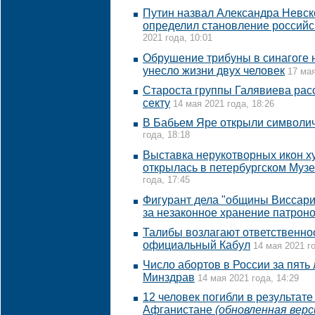
Путин назвал Александра Невск
определил становление российс
2021 года, 10:01
Обрушение трибуны в синагоге 
унесло жизни двух человек
17 мая
Староста группы Галявиева рас
секту
14 мая 2021 года, 18:26
В Бабьем Яре открыли символич
года, 18:18
Выставка нерукотворных икон 
открылась в петербургском Музе
года, 17:45
Фигурант дела "общины Виссари
за незаконное хранение патрон
Талибы возлагают ответственнос
официальный Кабул
14 мая 2021 го
Число абортов в России за пять л
Минздрав
14 мая 2021 года, 14:29
12 человек погибли в результате
Афганистане
(обновленная верс