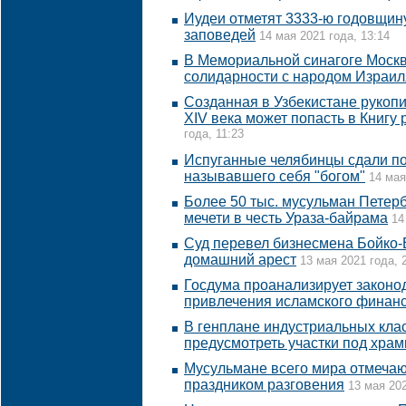
Иудеи отметят 3333-ю годовщин
заповедей
14 мая 2021 года, 13:14
В Мемориальной синагоге Москв
солидарности с народом Израил
Созданная в Узбекистане рукоп
XIV века может попасть в Книгу
года, 11:23
Испуганные челябинцы сдали по
называвшего себя "богом"
14 мая
Более 50 тыс. мусульман Петер
мечети в честь Ураза-байрама
14
Суд перевел бизнесмена Бойко-
домашний арест
13 мая 2021 года, 
Госдума проанализирует законо
привлечения исламского финан
В генплане индустриальных кла
предусмотреть участки под хра
Мусульмане всего мира отмечаю
праздником разговения
13 мая 202