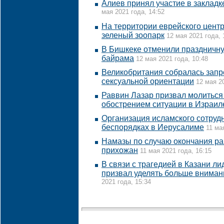
Алиев принял участие в закладк
мая 2021 года, 14:52
На территории еврейского центр
зеленый зоопарк
12 мая 2021 года, 
В Бишкеке отменили праздничну
байрама
12 мая 2021 года, 10:48
Великобритания собралась запр
сексуальной ориентации
12 мая 2
Раввин Лазар призвал молиться 
обострением ситуации в Израил
Организация исламского сотруд
беспорядках в Иерусалиме
11 ма
Намазы по случаю окончания ра
прихожан
11 мая 2021 года, 16:15
В связи с трагедией в Казани л
призвал уделять больше вниман
2021 года, 15:34