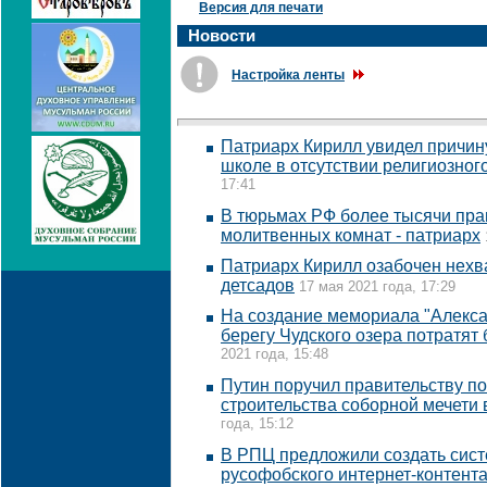
Версия для печати
Новости
Настройка ленты
Патриарх Кирилл увидел причину
школе в отсутствии религиозног
17:41
В тюрьмах РФ более тысячи пра
молитвенных комнат - патриарх
Патриарх Кирилл озабочен нехв
детсадов
17 мая 2021 года, 17:29
На создание мемориала "Алекса
берегу Чудского озера потратят
2021 года, 15:48
Путин поручил правительству п
строительства соборной мечети
года, 15:12
В РПЦ предложили создать сис
русофобского интернет-контент