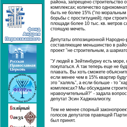
района, запрещено строительство 
комплексах; количество однокомна
быть не более 15% ("по моральным
борьбы с проституцией); при строи
площади более 10 тыс. кв. метров с
стоящую мечеть.
Депутаты оппозиционной Народно-р
составляющие меньшинство в райо
проект "не строительным, а шариат
"У людей в Зейтинбурну есть море,
покупаться. А так теперь еще не бу
плавать. Вы хоть сможете объяснит
если менее чем в 15% квартир буду
это "халяль", а если больше - то "х
комплексах? Мы обсуждаем строит
нравоучительный?" - задала вопро
депутат Эсин Хаджиалиоглу.
Тем не менее спорный законопроек
голосов депутатов правящей Парти
был принят.