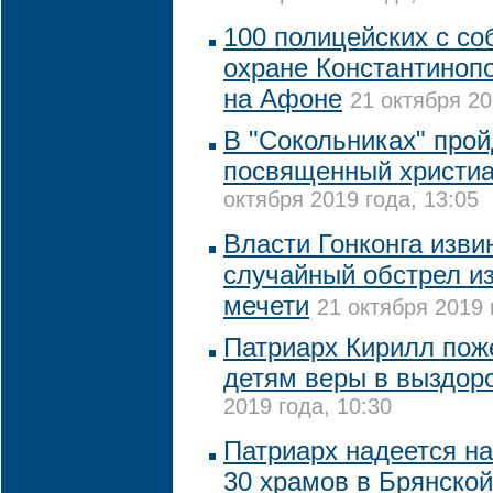
100 полицейских с со
охране Константинопо
на Афоне
21 октября 20
В "Сокольниках" прой
посвященный христиа
октября 2019 года, 13:05
Власти Гонконга изви
случайный обстрел из
мечети
21 октября 2019 
Патриарх Кирилл пож
детям веры в выздор
2019 года, 10:30
Патриарх надеется н
30 храмов в Брянской