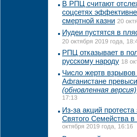
В РПЦ считают отсле
соцсетях эффективне
смертной казни
20 окт
Иудеи пустятся в пля
20 октября 2019 года, 18:
РПЦ отказывает в по
русскому народу
18 ок
Число жертв взрывов 
Афганистане превыси
(обновленная версия)
17:13
Из-за акций протеста
Святого Семейства в
октября 2019 года, 16:16