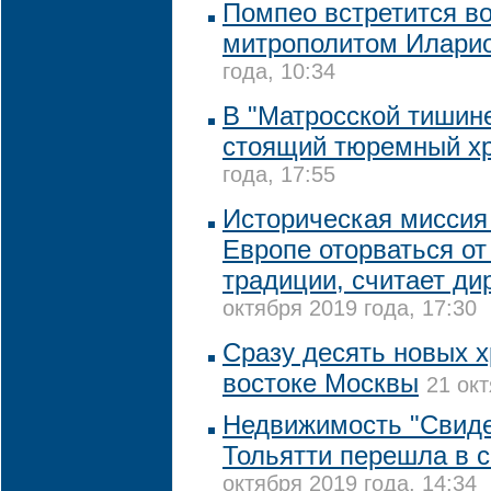
Помпео встретится во
митрополитом Илари
года, 10:34
В "Матросской тишине
стоящий тюремный х
года, 17:55
Историческая миссия 
Европе оторваться от
традиции, считает ди
октября 2019 года, 17:30
Сразу десять новых х
востоке Москвы
21 окт
Недвижимость "Свиде
Тольятти перешла в 
октября 2019 года, 14:34