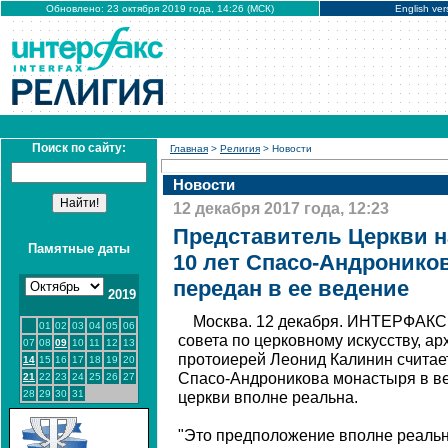
Обновлено: 23 октября 2019 года, 14:26 (МСК)
English ver
Поиск по сайту:
Главная
>
Религия
> Новости
Новости
12 декабря 2017 года, 12:23
Представитель Церкви на
Памятные даты
10 лет Спасо-Андронико
передан в ее ведение
2019
Москва. 12 декабря. ИНТЕРФАКС 
01
02
03
04
05
06
совета по церковному искусству, ар
07
08
09
10
11
12
13
протоиерей Леонид Калинин считает
14
15
16
17
18
19
20
Спасо-Андроникова монастыря в в
21
22
23
24
25
26
27
28
29
30
31
церкви вполне реальна.
"Это предположение вполне реально