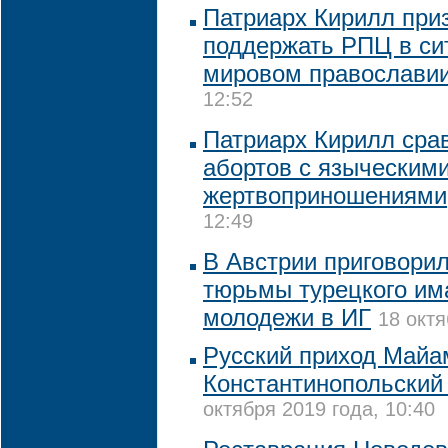
Патриарх Кирилл при
поддержать РПЦ в си
мировом православи
12:52
Патриарх Кирилл сра
абортов с языческим
жертвоприношениями
12:49
В Австрии приговорил
тюрьмы турецкого им
молодежи в ИГ
18 октя
Русский приход Майа
Константинопольский
октября 2019 года, 10:40