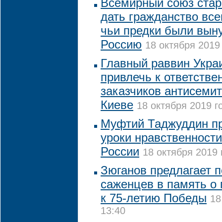
Всемирный союз стар
дать гражданство вс
чьи предки были вын
Россию
18 октября 2019 
Главный раввин Укра
привлечь к ответстве
заказчиков антисемит
Киеве
18 октября 2019 г
Муфтий Таджуддин пр
уроки нравственности
России
18 октября 2019 
Зюганов предлагает п
саженцев в память о 
к 75-летию Победы
18
13:40