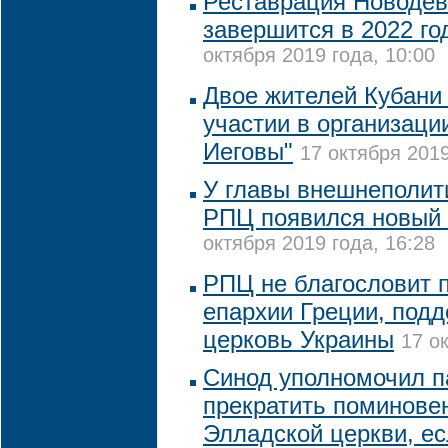
Реставрация Новодев
завершится в 2022 го
октября 2019 года, 10:00
Двое жителей Кубани
участии в организаци
Иеговы"
17 октября 2019
У главы внешнеполит
РПЦ появился новый 
октября 2019 года, 16:28
РПЦ не благословит 
епархии Греции, под
церковь Украины
17 о
Синод уполномочил п
прекратить поминове
Элладской церкви, ес