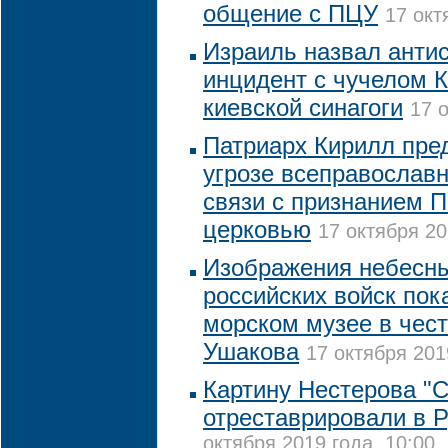
общение с ПЦУ
17 окт
Израиль назвал анти
инцидент с чучелом К
киевской синагоги
17 
Патриарх Кирилл пре
угрозе всеправославн
связи с признанием 
церковью
17 октября 20
Изображения небесны
российских войск пок
морском музее в чест
Ушакова
17 октября 201
Картину Нестерова "С
отреставрировали в 
октября 2019 года, 10:00