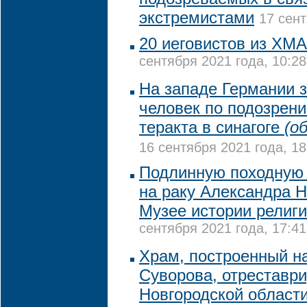
экстремистами
17 сент
20 иеговистов из ХМА
сентября 2021 года, 10:28
На западе Германии 
человек по подозрени
теракта в синагоге
(о
16 сентября 2021 года, 18
Подлинную походную 
на раку Александра Н
Музее истории религи
сентября 2021 года, 17:41
Храм, построенный н
Суворова, отреставр
Новгородской област