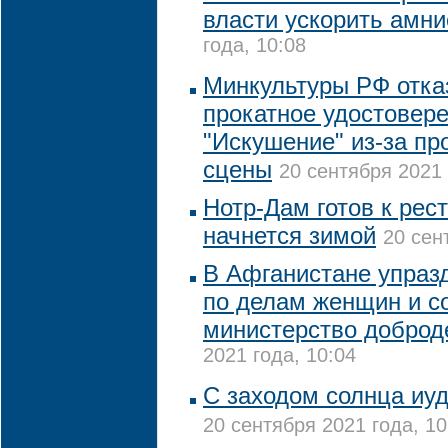
власти ускорить амн
года, 10:08
Минкультуры РФ отка
прокатное удостовер
"Искушение" из-за п
сцены
20 сентября 2021 
Нотр-Дам готов к рес
начнется зимой
20 сен
В Афганистане упраз
по делам женщин и с
министерство доброд
2021 года, 10:04
С заходом солнца иуд
20 сентября 2021 года, 10