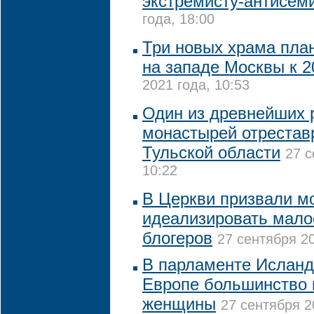
экстремисту-антисем
года, 18:00
Три новых храма пла
на западе Москвы к 2
2021 года, 10:53
Один из древнейших 
монастырей отрестав
Тульской области
27 с
10:22
В Церкви призвали м
идеализировать мал
блогеров
27 сентября 20
В парламенте Исланд
Европе большинство 
женщины
27 сентября 2