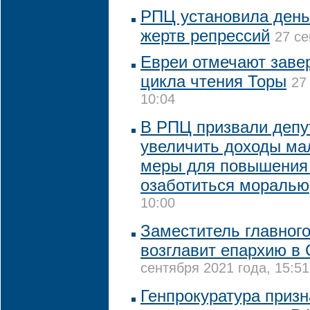
РПЦ установила день
жертв репрессий
27 се
Евреи отмечают заве
цикла чтения Торы
27
10:04
В РПЦ призвали депу
увеличить доходы ма
меры для повышения
озаботиться моралью
10:00
Заместитель главног
возглавит епархию в
сентября 2021 года, 15:51
Генпрокуратура приз