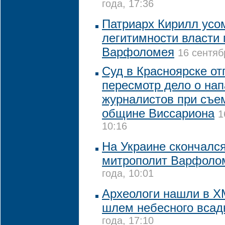
года, 17:36
Патриарх Кирилл усо
легитимности власти 
Варфоломея
16 сентяб
Суд в Красноярске от
пересмотр дело о нап
журналистов при съе
общине Виссариона
1
10:16
На Украине скончалс
митрополит Варфоло
года, 10:01
Археологи нашли в Х
шлем небесного всад
года, 17:10