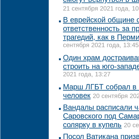
21 сентября 2021 года, 10
В еврейской общине с
ответственность за п
трагедий, как в Перми
сентября 2021 года, 13:45
Один храм достраива
строить на юго-запад
2021 года, 13:27
Марш ЛГБТ собрал в К
человек
20 сентября 202
Вандалы расписали 
Саровского под Сама
солярку в купель
20 се
Посол Ватикана приз