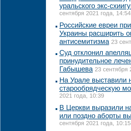
уральского экс-схии
сентября 2021 года, 14:54
Российские евреи при
Украины расширить о
антисемитизма
23 сент
Суд отклонил апелля
принудительное лече
Габышева
23 сентября 
На Урале выставили 
старообрядческую м
2021 года, 10:39
В Церкви выразили на
или поздно аборты в
сентября 2021 года, 10:15