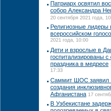
Патриарх освятил во
собор Александра Нев
20 сентября 2021 года, 10
Религиозные лидеры 
всероссийском голос
2021 года, 10:00
Дети и взрослые в Да
госпитализированы с
праздника в медресе
17:33
Саммит ШОС заявил 
создания инклюзивно
Афганистана
17 сентяб
В Узбекистане задер
подозреваемых в свя