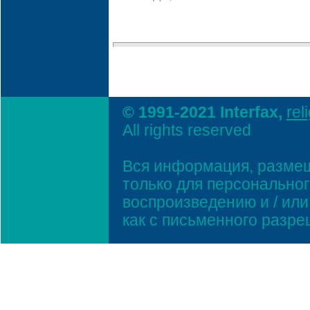
© 1991-2021 Interfax,
rel
All rights reserved
Вся информация, размещ
только для персонально
воспроизведению и / ил
как с письменного разр