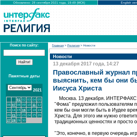
Обновлено: 28 сентября 2021 года, 19:49 (МСК)
English ver
Поиск по сайту:
Главная
>
Религия
> Новости
Новости
13 декабря 2017 года, 14:27
Православный журнал п
Памятные даты
выяснить, кем бы они б
Иисуса Христа
2021
Москва. 13 декабря. ИНТЕРФАКС
01
02
03
04
05
"Фома" предложил пользователям 
06
07
08
09
10
11
12
кем бы они могли быть в Иудее вре
13
14
15
16
17
18
19
Христа. Для этого им нужно ответит
20
21
22
23
24
25
26
27
28
29
30
традиционных ценностях и просто 
"Это, конечно, в первую очередь игр