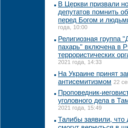
В Церкви призвали н
депутатов помнить об
перед Богом и людьм
года, 10:00
Религиозная группа 
пахарь" включена в Р
террористических орг
2021 года, 14:33
На Украине принят за
антисемитизмом
22 се
Проповедник-иеговис
уголовного дела в Та
2021 года, 15:49
Талибы заявили, что
смогут вернуться в 