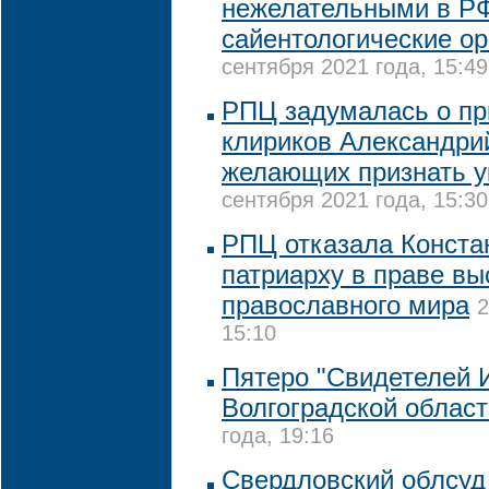
нежелательными в Р
сайентологические ор
сентября 2021 года, 15:49
РПЦ задумалась о пр
клириков Александрий
желающих признать у
сентября 2021 года, 15:30
РПЦ отказала Конста
патриарху в праве вы
православного мира
2
15:10
Пятеро "Свидетелей 
Волгоградской област
года, 19:16
Свердловский облсуд