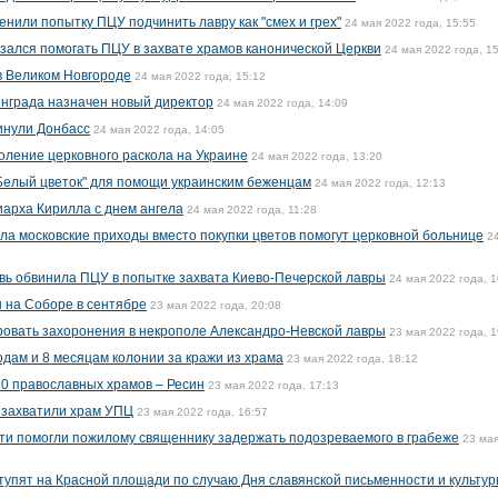
нили попытку ПЦУ подчинить лавру как "смех и грех"
24 мая 2022 года, 15:55
зался помогать ПЦУ в захвате храмов канонической Церкви
24 мая 2022 года, 1
 в Великом Новгороде
24 мая 2022 года, 15:12
нграда назначен новый директор
24 мая 2022 года, 14:09
инули Донбасс
24 мая 2022 года, 14:05
оление церковного раскола на Украине
24 мая 2022 года, 13:20
Белый цветок" для помощи украинским беженцам
24 мая 2022 года, 12:13
арха Кирилла с днем ангела
24 мая 2022 года, 11:28
ла московские приходы вместо покупки цветов помогут церковной больнице
2
вь обвинила ПЦУ в попытке захвата Киево-Печерской лавры
24 мая 2022 года, 1
 на Соборе в сентябре
23 мая 2022 года, 20:08
овать захоронения в некрополе Александро-Невской лавры
23 мая 2022 года, 1
одам и 8 месяцам колонии за кражи из храма
23 мая 2022 года, 18:12
10 православных храмов – Ресин
23 мая 2022 года, 17:13
 захватили храм УПЦ
23 мая 2022 года, 16:57
ти помогли пожилому священнику задержать подозреваемого в грабеже
23 ма
ступят на Красной площади по случаю Дня славянской письменности и культу