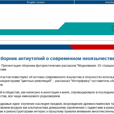
English version
Interfa
сборник антиутопий о современном неоязычеств
 Презентация сборника футуристических рассказов "Модноверие. От страшн
скве.
нтастов повествуют об истоках современного язычества и опасностях исполь
нициаторами "цветных революций", - рассказал "Интерфаксу" составитель сб
ев.
 в обществе, как написано в аннотации к книге, спровоцировало в последние
ства, все чаще именуемого родноверием.
дравые идеи: изучение наследия предков, возрождение древнеславянских т
свежем воздухе как альтернатива домашнему заключению с гаджетами в руках.
ками и реконструкторами интерес к прошлому привлек внимание многочисленн