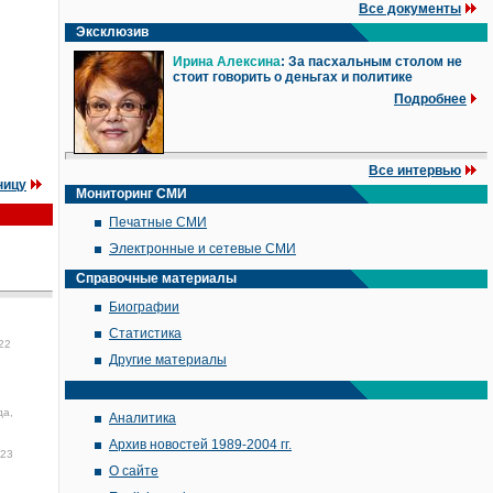
Все документы
Эксклюзив
Ирина Алексина
: За пасхальным столом не
стоит говорить о деньгах и политике
Подробнее
Все интервью
ницу
Мониторинг СМИ
Печатные СМИ
Электронные и сетевые СМИ
Справочные материалы
Биографии
Статистика
22
Другие материалы
да,
Аналитика
Архив новостей 1989-2004 гг.
:23
О сайте