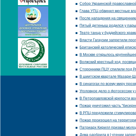
Собор Украинской православной
Глава УПЦ обвинил местные вл
После нападения на священник
Пятый детеныш родился у пары
Театр танца у буддийского храм
Власти Гагаузии запретили про
Британский католический еписк
В Москве открылось крупнейшее
Волжский крестный ход, посвящ
Сторонники ПЦУ спилили под Ров
В шиитском квартале Мазари-Ш
В синагогах по всему миру проз
Уголовное дело о фотосессии у
В Петропавловской крепости во
Пожар уничтожил часть "бисерн
В РПЦ предложили стимулирова
Пожар произошел на территории
Патриарх Кирилл призвал молод
Дума одобрила в I чтении запре