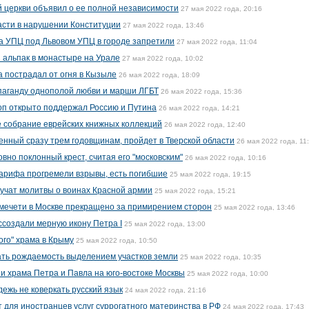
 церкви объявил о ее полной независимости
27 мая 2022 года, 20:16
асти в нарушении Конституции
27 мая 2022 года, 13:46
а УПЦ под Львовом УПЦ в городе запретили
27 мая 2022 года, 11:04
 альпак в монастыре на Урале
27 мая 2022 года, 10:02
а пострадал от огня в Кызыле
26 мая 2022 года, 18:09
паганду однополой любви и марши ЛГБТ
26 мая 2022 года, 15:36
оп открыто поддержал Россию и Путина
26 мая 2022 года, 14:21
 собрание еврейских книжных коллекций
26 мая 2022 года, 12:40
енный сразу трем годовщинам, пройдет в Тверской области
26 мая 2022 года, 11
но поклонный крест, считая его "московским"
26 мая 2022 года, 10:16
арифа прогремели взрывы, есть погибшие
25 мая 2022 года, 19:15
вучат молитвы о воинах Красной армии
25 мая 2022 года, 15:21
 мечети в Москве прекращено за примирением сторон
25 мая 2022 года, 13:46
ссоздали мерную икону Петра I
25 мая 2022 года, 13:00
ого" храма в Крыму
25 мая 2022 года, 10:50
ть рождаемость выделением участков земли
25 мая 2022 года, 10:35
 храма Петра и Павла на юго-востоке Москвы
25 мая 2022 года, 10:00
ежь не коверкать русский язык
24 мая 2022 года, 21:16
т для иностранцев услуг суррогатного материнства в РФ
24 мая 2022 года, 17:43