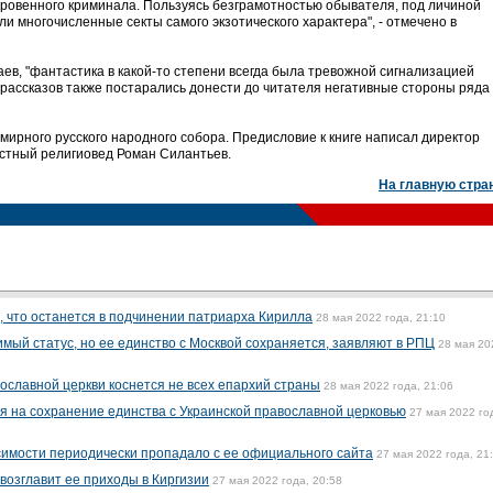
ровенного криминала. Пользуясь безграмотностью обывателя, под личиной
ли многочисленные секты самого экзотического характера", - отмечено в
ев, "фантастика в какой-то степени всегда была тревожной сигнализацией
ы рассказов также постарались донести до читателя негативные стороны ряда
мирного русского народного собора. Предисловие к книге написал директор
стный религиовед Роман Силантьев.
На главную стра
 что останется в подчинении патриарха Кирилла
28 мая 2022 года, 21:10
мый статус, но ее единство с Москвой сохраняется, заявляют в РПЦ
28 мая 20
ославной церкви коснется не всех епархий страны
28 мая 2022 года, 21:06
я на сохранение единства с Украинской православной церковью
27 мая 2022 го
имости периодически пропадало с ее официального сайта
27 мая 2022 года, 21
озглавит ее приходы в Киргизии
27 мая 2022 года, 20:58