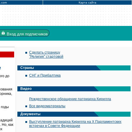
x.com
Карта сайта
Вход
для подписчиков
Сделать страницу
"Религия" стартовой
е
Страны
СНГ и Прибалтика
ого до
Видео
зования
орника,
Рождественское обращение патриарха Кирилла
Все видеоматериалы
 годы
Документы
радиций
Выступление патриарха Кирилла на X Парламентских
 Но, как
встречах в Совете Федерации
ых