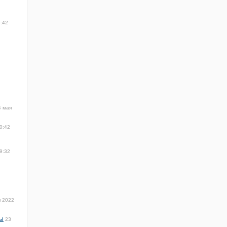
5:42
4 мая
0:42
9:32
я 2022
ры
23