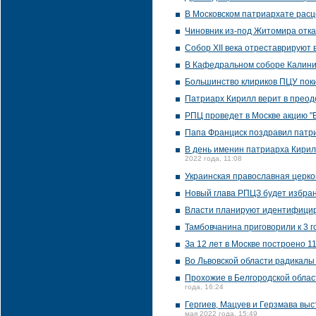
В Московском патриархате расце
Чиновник из-под Житомира отка
Собор XII века отреставрируют
В Кафедральном соборе Калини
Большинство клириков ПЦУ пок
Патриарх Кирилл верит в преод
РПЦ проведет в Москве акцию "
Папа Франциск поздравил патри
В день именин патриарха Кирил
2022 года, 11:08
Украинская православная церко
Новый глава РПЦЗ будет избран
Власти планируют идентифицир
Тамбовчанина приговорили к 3 г
За 12 лет в Москве построено 1
Во Львовской области радикалы
Прохожие в Белгородской облас
года, 16:24
Гергиев, Мацуев и Герзмава вы
мая 2022 года, 15:49