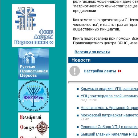
религиозных мошенников и даже отк
"патриотического язычества" расцве
предисловии.
Как отметил на презентации С.Чекма
человечества", и на этот раз автор
общественных инициатив.
Книга подготовлена при помощи Все
Правозащитного центра ВРНС, изве
Версия для печати
Новости
Настройка ленты
Крымская епархия УПЦ заявила,
УПЦ подтвердила свой независи
года, 21:08
Независимость Украинской прав
Московский патриархат надеетс
21:42
Решение Собора УПЦ о независ
Бывший главный капеллан РПЦ в