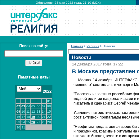
Обновлено: 28 мая 2022 года, 21:10 (МСК)
Поиск по сайту:
Главная
>
Религия
> Новости
Новости
14 декабря 2017 года, 17:22
В Москве представлен 
Памятные даты
Москва. 14 декабря. ИНТЕРФАКС -
смешного" состоялась в четверг в Мо
2022
"Рассказы известных российских фа
модной религии националистами и и
01
писатель и сценарист Сергей Чекма
02
03
04
05
06
07
08
09
10
11
12
13
14
15
Усиление патриотических настроений
16
17
18
19
20
21
22
рост активной пропаганды неоязыче
23
24
25
26
27
28
29
"Неофитам предлагаются вроде бы з
30
31
и праздников, красивые ритуалы на 
это часто бывает, вместе с истори