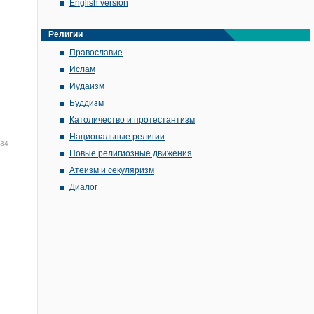
English version
Религии
Православие
Ислам
Иудаизм
Буддизм
Католичество и протестантизм
Национальные религии
:34
Новые религиозные движения
Атеизм и секуляризм
Диалог