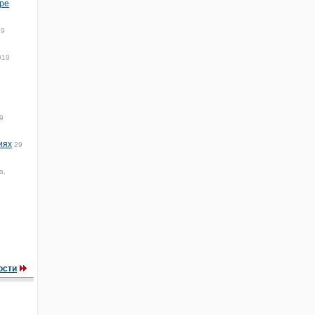
тре
19
019
9
иях
29
а,
ости