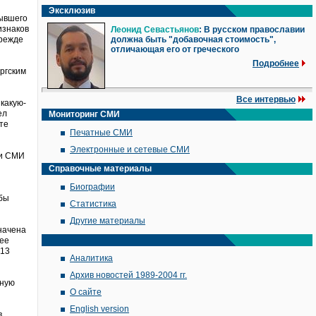
Эксклюзив
бывшего
изнаков
Леонид Севастьянов
: В русском православии
прежде
должна быть "добавочная стоимость",
отличающая его от греческого
Подробнее
ургским
Все интервью
какую-
ел
Мониторинг СМИ
те
Печатные СМИ
Электронные и сетевые СМИ
 и СМИ
Справочные материалы
Биографии
 бы
Статистика
Другие материалы
значена
щее
 13
Аналитика
Архив новостей 1989-2004 гг.
вную
О сайте
English version
в