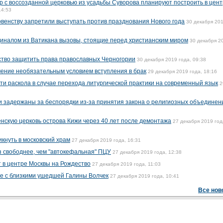
р с воссозданной церковью из усадьбы Суворова планируют построить в цен
14:53
овенству запретили выступать против празднования Нового года
30 декабря 20
диналом из Ватикана вызовы, стоящие перед христианским миром
30 декабря 2
тво защитить права православных Черногории
30 декабря 2019 года, 09:38
ение необязательным условием вступления в брак
29 декабря 2019 года, 18:16
и раскола в случае перехода литургической практики на современный язык
2
 задержаны за беспорядки из-за принятия закона о религиозных объединен
нскую церковь острова Кижи через 40 лет после демонтажа
27 декабря 2019 год
кнуть в московский храм
27 декабря 2019 года, 16:31
аз свободнее, чем "автокефальная" ПЦУ
27 декабря 2019 года, 12:38
 в центре Москвы на Рождество
27 декабря 2019 года, 11:03
те с близкими ушедшей Галины Волчек
27 декабря 2019 года, 10:41
Все нов