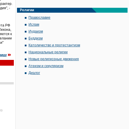
рактер.
ия", -
Религии
Православие
Ислам
ета РФ
Тихона,
Иудаизм
яется к
желании
Буддизм
и"
Католичество и протестантизм
Национальные религии
ницу
Новые религиозные движения
Атеизм и секуляризм
Диалог
20