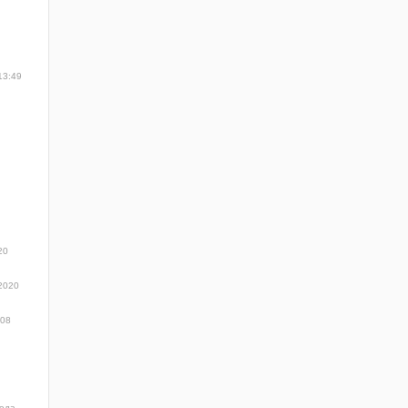
13:49
20
2020
:08
ода,