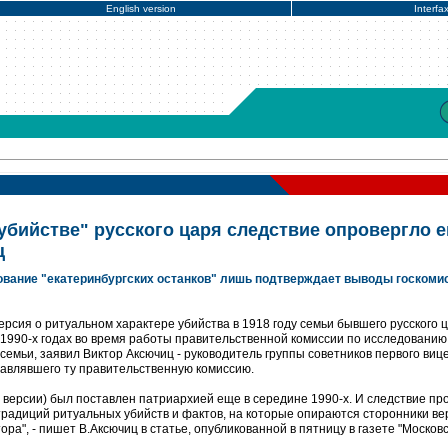
English version
Interfa
убийстве" русского царя следствие опровергло 
ц
едование "екатеринбургских останков" лишь подтверждает выводы госкоми
рсия о ритуальном характере убийства в 1918 году семьи бывшего русского 
 1990-х годах во время работы правительственной комиссии по исследованию
емьи, заявил Виктор Аксючиц - руководитель группы советников первого вице
авлявшего ту правительственную комиссию.
" версии) был поставлен патриархией еще в середине 1990-х. И следствие п
традиций ритуальных убийств и фактов, на которые опираются сторонники ве
ра", - пишет В.Аксючиц в статье, опубликованной в пятницу в газете "Москов