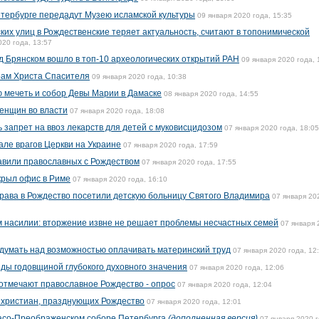
тербурге передадут Музею исламской культуры
09 января 2020 года, 15:35
их улиц в Рождественские теряет актуальность, считают в топонимической
020 года, 13:57
 Брянском вошло в топ-10 археологических открытий РАН
09 января 2020 года, 
рам Христа Спасителя
09 января 2020 года, 10:38
 мечеть и собор Девы Марии в Дамаске
08 января 2020 года, 14:55
женщин во власти
07 января 2020 года, 18:08
 запрет на ввоз лекарств для детей с муковисцидозом
07 января 2020 года, 18:05
але врагов Церкви на Украине
07 января 2020 года, 17:59
авили православных с Рождеством
07 января 2020 года, 17:55
крыл офис в Риме
07 января 2020 года, 16:10
рава в Рождество посетили детскую больницу Святого Владимира
07 января 20
 насилии: вторжение извне не решает проблемы несчастных семей
07 января 
думать над возможностью оплачивать материнский труд
07 января 2020 года, 12
ды годовщиной глубокого духовного значения
07 января 2020 года, 12:06
отмечают православное Рождество - опрос
07 января 2020 года, 12:04
 христиан, празднующих Рождество
07 января 2020 года, 12:01
пасо-Преображенском соборе Петербурга
(дополненная версия)
07 января 2020 г