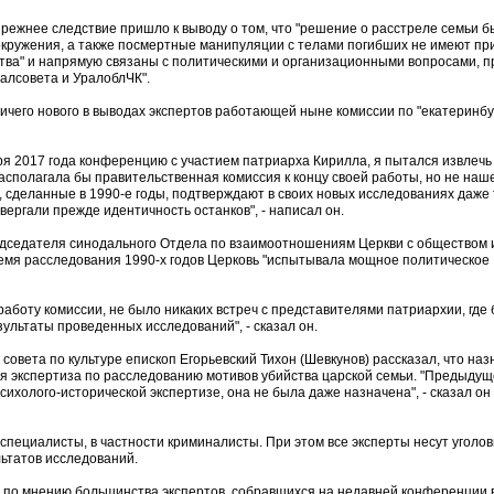
прежнее следствие пришло к выводу о том, что "решение о расстреле семьи 
 окружения, а также посмертные манипуляции с телами погибших не имеют пр
ства" и напрямую связаны с политическими и организационными вопросами, 
алсовета и УралоблЧК".
ничего нового в выводах экспертов работающей ныне комиссии по "екатеринб
я 2017 года конференцию с участием патриарха Кирилла, я пытался извлечь 
асполагала бы правительственная комиссия к концу своей работы, но не наш
, сделанные в 1990-е годы, подтверждают в своих новых исследованиях даже 
вергали прежде идентичность останков", - написал он.
редседателя синодального Отдела по взаимоотношениям Церкви с обществом
ремя расследования 1990-х годов Церковь "испытывала мощное политическое
а работу комиссии, не было никаких встреч с представителями патриархии, где
зультаты проведенных исследований", - сказал он.
овета по культуре епископ Егорьевский Тихон (Шевкунов) рассказал, что на
я экспертиза по расследованию мотивов убийства царской семьи. "Предыду
сихолого-исторической экспертизе, она не была даже назначена", - сказал он
специалисты, в частности криминалисты. При этом все эксперты несут уголо
льтатов исследований.
, по мнению большинства экспертов, собравшихся на недавней конференции 