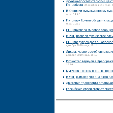
Духовно-просветительский цент
Петербурга
30 декабря 2019 года, 
В Киргизии мусульманскому дух
года, 14:47
Патриарх Грузии обсудил с кар
года, 10:51
РПЦ призвала мировое сообщес
В РПЦ назвали физическое влеч
РПЦ предупреждает об опасност
декабря 2019 года, 18:14
Лидеры черногорской оппозиции
декабря 2019 года, 18:12
Иконостас вернули в Преображе
19:16
Мужчина с ножом пытался прони
В УПЦ считают, что она в сто р
Движение транспорта ограничат
Российские евреи скорбят вмес