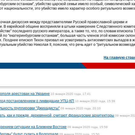
бургским останкам", убийство царской семьи имело особый, символический ха
от национальности, это убийство имело характер особого ритуального возмезд
заочная дискуссия между представителями Русской православной церкви и
и. В еврейской общине восприняли в штыки намерение Следственного комит
стве" последнего русского императора, а также то, что, по словам епископа 
по "екатеринбургским останкам", большая часть членов этой комиссии склон
я. Позднее епископ Тихон призвал не усматривать антисемитских выпадов в 
туальным убийство Николая II, пояснив, что речь идет о "ритуальном возмезди
На главную стра
ополя арестован на Украине
10 января 2020 года, 17:41
 под постановлением о ликвидации УПЦ-КП
10 января 2020 года, 15:39
льность группировки "Джихадисты"
09 января 2020 года, 20:10
ть, как и прежде, деревянной, считают французские архитекторы
09 января 20
трением ситуации на Ближнем Востоке
09 января 2020 года, 15:59
еговы" будут судить в Волгограде
09 января 2020 года, 15:50