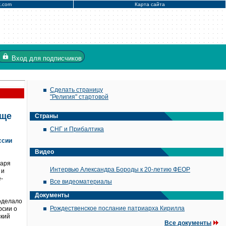
x.com
Карта сайта
Вход
для подписчиков
Сделать страницу
"Религия" стартовой
еще
Страны
СНГ и Прибалтика
ссии
Видео
царя
Интервью Александра Бороды к 20-летию ФЕОР
 и
-
Все видеоматериалы
Документы
роделало
Рождественское послание патриарха Кирилла
рсии о
ский
Все документы