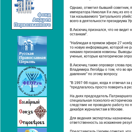
Однако, отметил бывший советник, 
императора Николая II и лиц из его
так называемого "ритуального убий
всего в деятельности президиума Ур
В.Аксючиц признался, что не видит 
останкам".
"Наблюдая в прямом эфире 27 ноябр
то новую информацию, которой не р
никаких признаков новизны. Выводы
ученые, которые категорически опро
В.Аксючиц также опроверг слова п
Владимира Легойды о том, что во в
давление" по этому вопросу.
"В 1997-98 годах, когда я отвечал з
"предлагалось просто поверить в ре
На днях председатель Патриаршего с
специальная психолого-историческа
следствие не проводило работу по п
декабря журналистам в Москве.
Для ведения экспертизы назначены 
ответственность за искажение резу
Представитель Церкви отметил, что