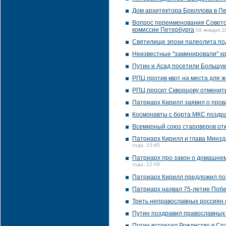
Дом архитектора Брюллова в Пе
Вопрос переименования Советск
комиссии Петербурга
09 января 2
Святилище эпохи палеолита под
Неизвестные "заминировали" х
Путин и Асад посетили Большую
РПЦ против квот на места для 
РПЦ просит Скворцову отменить
Патриарх Кирилл заявил о пров
Космонавты с борта МКС поздр
Всемирный союз староверов от
Патриарх Кирилл и глава Минзд
года, 15:40
Патриарх про закон о домашнем
года, 12:09
Патриарх Кирилл предложил по
Патриарх назвал 75-летие Побе
Треть неправославных россиян 
Путин поздравил православных
Путин встретил Рождество в С