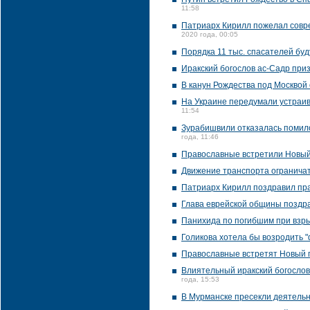
11:58
Патриарх Кирилл пожелал совре
2020 года, 00:05
Порядка 11 тыс. спасателей буд
Иракский богослов ас-Садр при
В канун Рождества под Москвой
На Украине передумали устраив
11:54
Зурабишвили отказалась помило
года, 11:46
Православные встретили Новый
Движение транспорта ограничат
Патриарх Кирилл поздравил пр
Глава еврейской общины поздра
Панихида по погибшим при взры
Голикова хотела бы возродить 
Православные встретят Новый 
Влиятельный иракский богослов
года, 15:53
В Мурманске пресекли деятельн