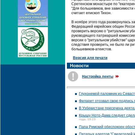
Сретенском монастыре по "екатерин
"Для большевиков, вне зависимости 
считает епископ Тихон.
В ноябре этого года развернулась 
Федерацией еврейских общин Росси
проверить версию о "ритуальном убий
руководящего патриаршей комиссией 
версии о "ритуальном убийстве" цар
следствия проверить, не было ли ри
большевиков-атеистов.
Версия для печати
Новости
Настройка ленты
Глухонемой паломник из Севаст
Филарет отозвал свою подпись
В Узбекистане пресечена деяте
Крышу Нотр-Дама следует сдела
года, 19:23
Папа Римский обеспокоен обос
Пятерых адептов "Свидетелей И