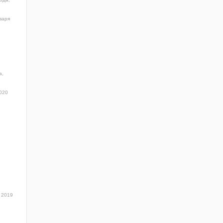
варя
а,
020
 2019