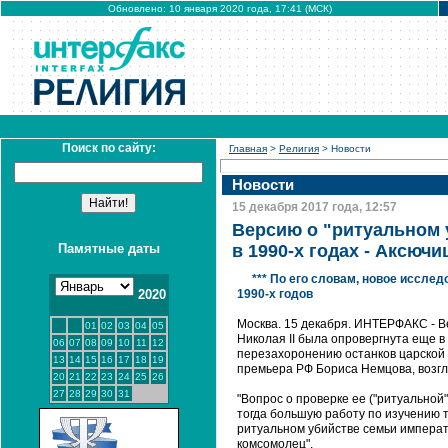
Обновлено: 10 января 2020 года, 17:41 (МСК)
Поиск по сайту:
Главная
>
Религия
> Новости
Новости
15 декабря 2017 года, 12:57
Версию о "ритуальном 
Памятные даты
в 1990-х годах - Аксючи
*** По его словам, новое иссл
2020
1990-х годов
Москва. 15 декабря. ИНТЕРФАКС - Ве
01
02
03
04
05
Николая II была опровергнута еще в
06
07
08
09
10
11
12
перезахоронению останков царской с
13
14
15
16
17
18
19
премьера РФ Бориса Немцова, возгл
20
21
22
23
24
25
26
27
28
29
30
31
"Вопрос о проверке ее ("ритуальной
тогда большую работу по изучению 
ритуальном убийстве семьи императо
комсомолец".