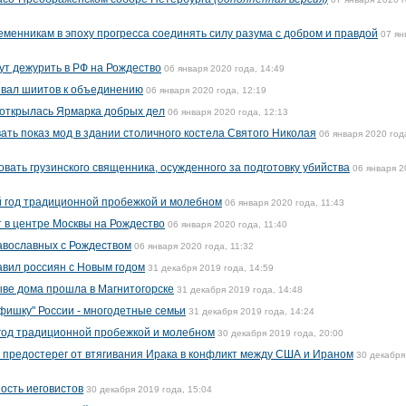
менникам в эпоху прогресса соединять силу разума с добром и правдой
07 ян
ут дежурить в РФ на Рождество
06 января 2020 года, 14:49
звал шиитов к объединению
06 января 2020 года, 12:19
 открылась Ярмарка добрых дел
06 января 2020 года, 12:13
ать показ мод в здании столичного костела Святого Николая
06 января 2020 год
вать грузинского священника, осужденного за подготовку убийства
06 января 2
 год традиционной пробежкой и молебном
06 января 2020 года, 11:43
 в центре Москвы на Рождество
06 января 2020 года, 11:40
авославных с Рождеством
06 января 2020 года, 11:32
вил россиян с Новым годом
31 декабря 2019 года, 14:59
ве дома прошла в Магнитогорске
31 декабря 2019 года, 14:48
"фишку" России - многодетные семьи
31 декабря 2019 года, 14:24
год традиционной пробежкой и молебном
30 декабря 2019 года, 20:00
 предостерег от втягивания Ирака в конфликт между США и Ираном
30 декабря
ость иеговистов
30 декабря 2019 года, 15:04