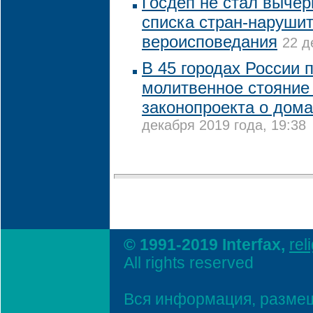
Госдеп не стал вычер
списка стран-наруши
вероисповедания
22 д
В 45 городах России 
молитвенное стояние
законопроекта о дом
декабря 2019 года, 19:38
© 1991-2019 Interfax,
rel
All rights reserved
Вся информация, размещ