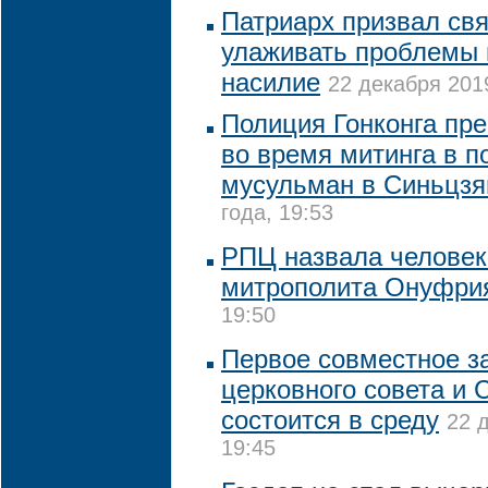
Патриарх призвал св
улаживать проблемы в
насилие
22 декабря 2019
Полиция Гонконга пр
во время митинга в п
мусульман в Синьцзя
года, 19:53
РПЦ назвала человек
митрополита Онуфри
19:50
Первое совместное з
церковного совета и
состоится в среду
22 
19:45