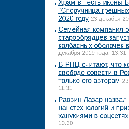
Храм в честь иконы 
"Споручница грешных"
2020 году
23 декабря 20
Семейная компания 
старообрядцев запус
колбасных оболочек в
декабря 2019 года, 13:31
В РПЦ считают, что к
свободе совести в Ро
только его авторам
23
11:31
Раввин Лазар назвал
нанотехнологий и при
ханукиями в соцсетях
10:30