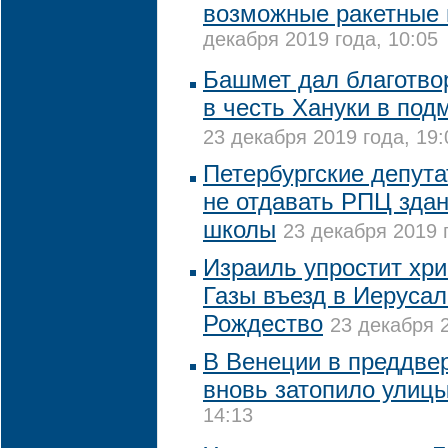
возможные ракетные
декабря 2019 года, 10:05
Башмет дал благотво
в честь Хануки в под
23 декабря 2019 года, 19:
Петербургские депута
не отдавать РПЦ зда
школы
23 декабря 2019 
Израиль упростит хри
Газы въезд в Иеруса
Рождество
23 декабря 2
В Венеции в преддве
вновь затопило улиц
14:13