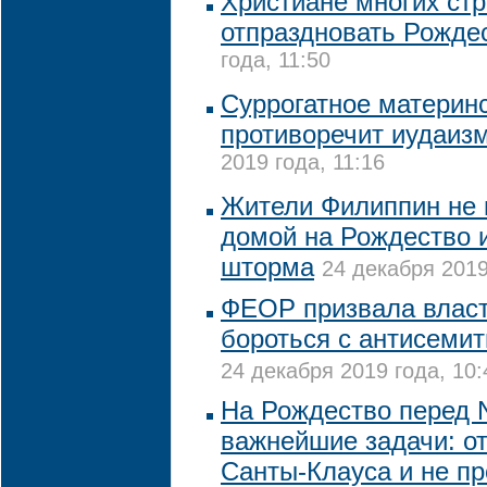
Христиане многих стр
отпраздновать Рожде
года, 11:50
Суррогатное материн
противоречит иудаиз
2019 года, 11:16
Жители Филиппин не 
домой на Рождество и
шторма
24 декабря 2019
ФЕОР призвала власт
бороться с антисемит
24 декабря 2019 года, 10:
На Рождество перед 
важнейшие задачи: о
Санты-Клауса и не пр