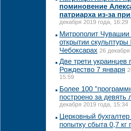
поминовение Алекс
патриарха из-за пр
декабря 2019 года, 16:29
Митрополит Чувашии 
открытии скульптуры 
Чебоксарах
26 декабря 
Две трети украинцев 
Рождество 7 января
2
15:59
Более 100 "программ
построено за девять 
декабря 2019 года, 15:34
Церковный бухгалтер
попытку сбыта 0,7 кг 