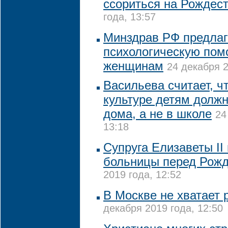
ссориться на Рождес
года, 13:57
Минздрав РФ предлаг
психологическую по
женщинам
24 декабря 2
Васильева считает, ч
культуре детям долж
дома, а не в школе
24
13:18
Супруга Елизаветы II
больницы перед Рож
2019 года, 12:52
В Москве не хватает
декабря 2019 года, 12:50