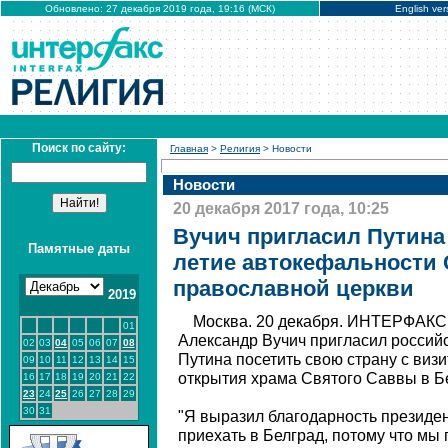
Обновлено: 27 декабря 2019 года, 19:16 (МСК)
English ver
Поиск по сайту:
Главная
>
Религия
> Новости
Новости
20 декабря 2017 года, 10:25
Вучич пригласил Путина 
Памятные даты
летие автокефальности 
православной церкви
2019
Москва. 20 декабря. ИНТЕРФАКС 
01
Александр Вучич пригласил россий
02
03
04
05
06
07
08
Путина посетить свою страну с виз
09
10
11
12
13
14
15
открытия храма Святого Саввы в Б
16
17
18
19
20
21
22
23
24
25
26
27
28
29
30
31
"Я выразил благодарность президен
приехать в Белград, потому что мы