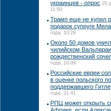
украинцев - опрос
25 
11:50
Трамп еще не купил 
подарок супруге Мел
года, 10:28
Около 50 домов унич
чилийском Вальпараи
рождественский соче
года, 10:09
Российские евреи со
в оценке польского п
поддержавшего Гитле
года, 21:41
РПЦ может открыть с
Африке, если Алекса