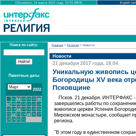
Обновлено: 14 марта 2022 года, 10:50 (МСК)
English ver
Поиск по сайту:
Главная
>
Религия
> Новости
Новости
21 декабря 2017 года, 18:04
Уникальную живопись ц
Памятные даты
Богородицы XV века отр
Псковщине
2022
Псков. 21 декабря. ИНТЕРФАКС -
01
02
03
04
05
06
завершились работы по сохранени
07
08
09
10
11
12
13
живописи церкви Успения Богороди
14
15
16
17
18
19
20
Мирожском монастыре, сообщает п
21
22
23
24
25
26
27
28
29
30
31
региона.
"В этом году в единственном сохр