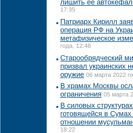
лишить ее автокефал
17:35
Патриарх Кирилл заяв
операция РФ на Укра
метафизическое изм
года, 12:48
Старообрядческий ми
призвал украинских 
оружие
06 марта 2022 го
В храмах Москвы осл
ограничения
05 марта 2
В силовых структура
готовящейся в Сумах
отношении мусульма
18:22