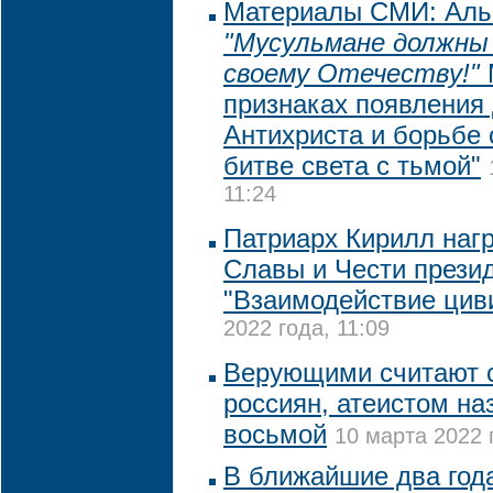
Материалы СМИ: Альб
"Мусульмане должны
своему Отечеству!"
признаках появления
Антихриста и борьбе
битве света с тьмой"
11:24
Патриарх Кирилл наг
Славы и Чести прези
"Взаимодействие цив
2022 года, 11:09
Верующими считают 
россиян, атеистом на
восьмой
10 марта 2022 
В ближайшие два год