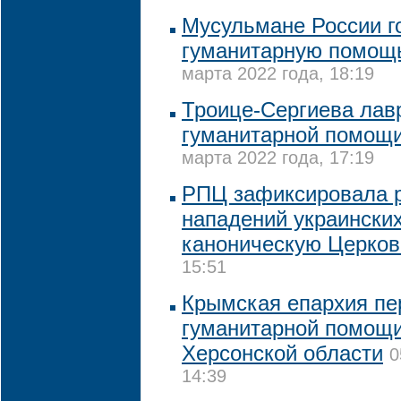
Мусульмане России г
гуманитарную помощ
марта 2022 года, 18:19
Троице-Сергиева лав
гуманитарной помощ
марта 2022 года, 17:19
РПЦ зафиксировала р
нападений украински
каноническую Церков
15:51
Крымская епархия пе
гуманитарной помощ
Херсонской области
0
14:39