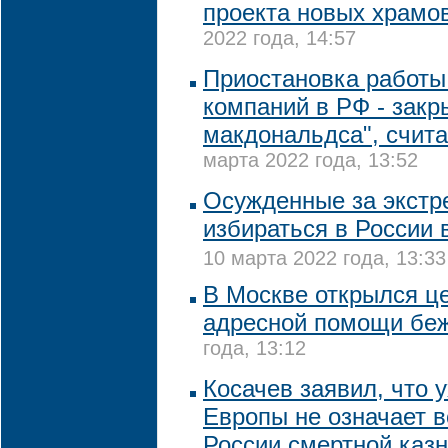
проекта новых храмо
2022 года, 14:57
Приостановка работы
компаний в РФ - закр
макдональдса", счит
марта 2022 года, 13:52
Осужденные за экстр
избираться в России 
10 марта 2022 года, 13:33
В Москве открылся ц
адресной помощи бе
года, 13:12
Косачев заявил, что 
Европы не означает 
России смертной каз