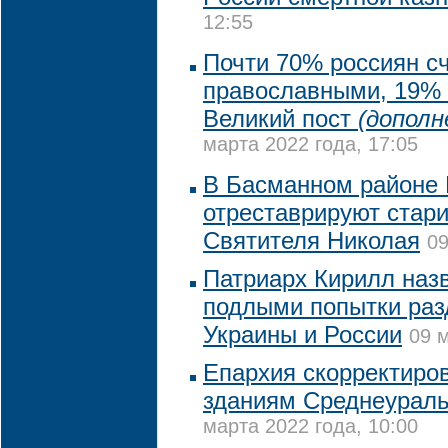
12:55
Почти 70% россиян с
православными, 19% 
Великий пост
(дополн
марта 2022 года, 17:05
В Басманном районе
отреставрируют стар
Святителя Николая
09
Патриарх Кирилл назв
подлыми попытки раз
Украины и России
09 м
Епархия скорректиро
зданиям Среднеураль
марта 2022 года, 10:00