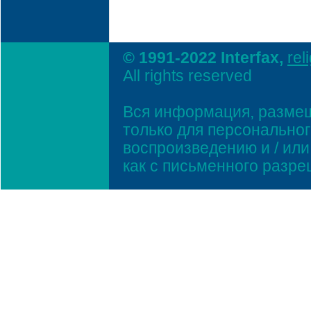
© 1991-2022 Interfax,
rel
All rights reserved
Вся информация, размещ
только для персонально
воспроизведению и / ил
как с письменного разр