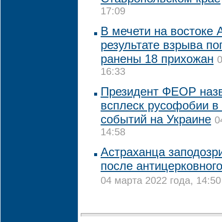
17:09
В мечети на востоке 
результате взрыва по
ранены 18 прихожан
0
16:33
Президент ФЕОР наз
всплеск русофобии в 
событий на Украине
0
14:58
Астраханца заподозр
после антицерковного
04 марта 2022 года, 14:50