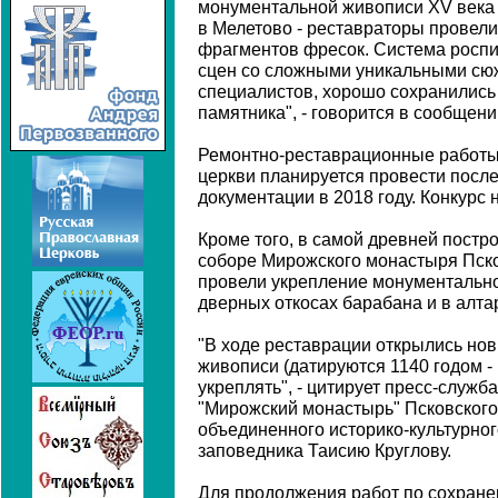
монументальной живописи XV века 
в Мелетово - реставраторы провел
фрагментов фресок. Система роспи
сцен со сложными уникальными сюж
специалистов, хорошо сохранились 
памятника", - говорится в сообщени
Ремонтно-реставрационные работы
церкви планируется провести после
документации в 2018 году. Конкурс 
Кроме того, в самой древней постр
соборе Мирожского монастыря Псков
провели укрепление монументально
дверных откосах барабана и в алта
"В ходе реставрации открылись но
живописи (датируются 1140 годом -
укреплять", - цитирует пресс-служ
"Мирожский монастырь" Псковского
объединенного историко-культурног
заповедника Таисию Круглову.
Для продолжения работ по сохран