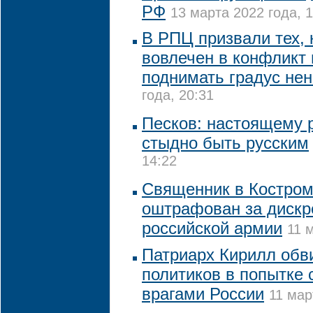
РФ
13 марта 2022 года, 
В РПЦ призвали тех, 
вовлечен в конфликт 
поднимать градус не
года, 20:31
Песков: настоящему р
стыдно быть русским
14:22
Священник в Костром
оштрафован за диск
российской армии
11 
Патриарх Кирилл обв
политиков в попытке 
врагами России
11 мар