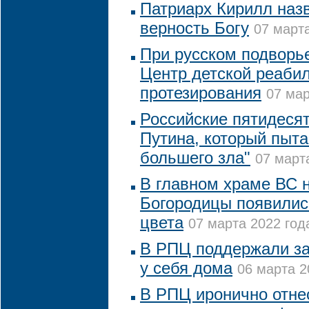
Патриарх Кирилл назв
верность Богу
07 марта
При русском подворь
Центр детской реаби
протезирования
07 мар
Российские пятидесят
Путина, который пыта
большего зла"
07 марта
В главном храме ВС 
Богородицы появилис
цвета
07 марта 2022 года
В РПЦ поддержали за
у себя дома
06 марта 2
В РПЦ иронично отне