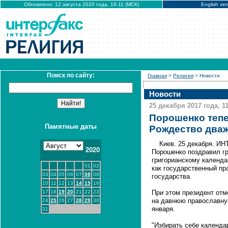
Обновлено: 12 августа 2020 года, 16:11 (МСК)
English ver
Поиск по сайту:
Главная
>
Религия
> Новости
Новости
25 декабря 2017 года, 11
Порошенко тепе
Памятные даты
Рождество дваж
Киев. 25 декабря. И
2020
Порошенко поздравил г
григорианскому календа
01
02
как государственный пр
03
04
05
06
07
08
09
государства.
10
11
12
13
14
15
16
17
18
19
20
21
22
23
При этом президент отме
на давнюю православну
24
25
26
27
28
29
30
января.
31
"Избирать себе календар