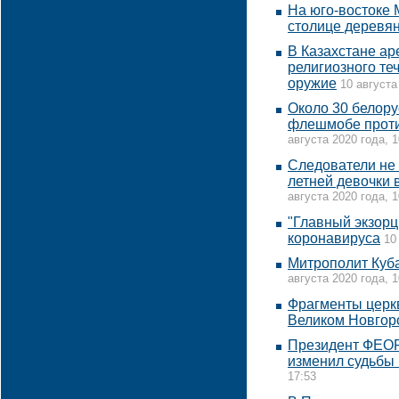
На юго-востоке
столице деревя
В Казахстане а
религиозного те
оружие
10 августа
Около 30 белору
флешмобе проти
августа 2020 года, 1
Следователи не 
летней девочки
августа 2020 года, 1
"Главный экзорц
коронавируса
10
Митрополит Куба
августа 2020 года, 1
Фрагменты церкв
Великом Новгор
Президент ФЕОР
изменил судьбы
17:53