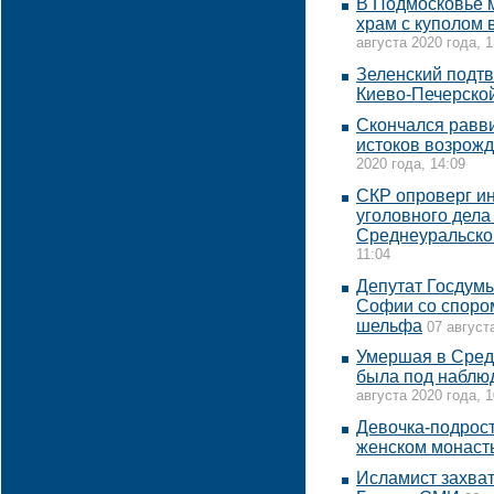
В Подмосковье м
храм с куполом 
августа 2020 года, 1
Зеленский подт
Киево-Печерско
Скончался равв
истоков возрожд
2020 года, 14:09
СКР опроверг и
уголовного дела
Среднеуральско
11:04
Депутат Госдумы
Софии со спором
шельфа
07 август
Умершая в Сред
была под наблю
августа 2020 года, 1
Девочка-подрост
женском монаст
Исламист захва