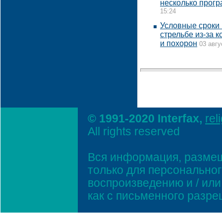
несколько прог
15:24
Условные сроки 
стрельбе из-за 
и похорон
03 авгу
© 1991-2020 Interfax,
rel
All rights reserved
Вся информация, размещ
только для персонально
воспроизведению и / ил
как с письменного разр