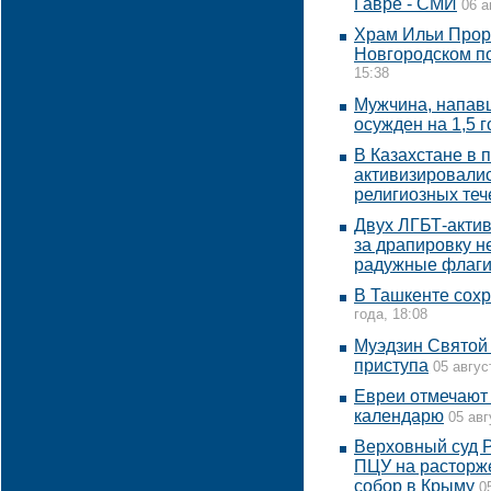
Гавре - СМИ
06 а
Храм Ильи Прор
Новгородском п
15:38
Мужчина, напавш
осужден на 1,5 г
В Казахстане в 
активизировалис
религиозных теч
Двух ЛГБТ-актив
за драпировку н
радужные флаг
В Ташкенте сохр
года, 18:08
Муэдзин Святой
приступа
05 авгус
Евреи отмечают
календарю
05 авг
Верховный суд Р
ПЦУ на расторже
собор в Крыму
0