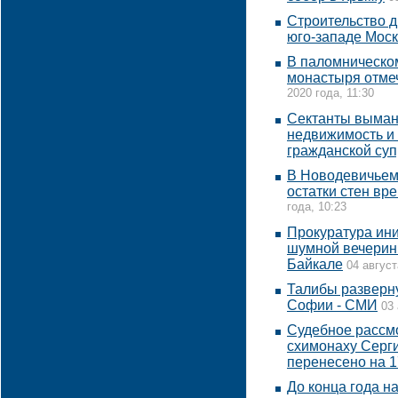
Строительство д
юго-западе Мос
В паломническо
монастыря отме
2020 года, 11:30
Сектанты выман
недвижимость и
гражданской суп
В Новодевичьем
остатки стен вр
года, 10:23
Прокуратура ин
шумной вечеринк
Байкале
04 август
Талибы разверну
Софии - СМИ
03 
Судебное рассм
схимонаху Серги
перенесено на 1
До конца года н