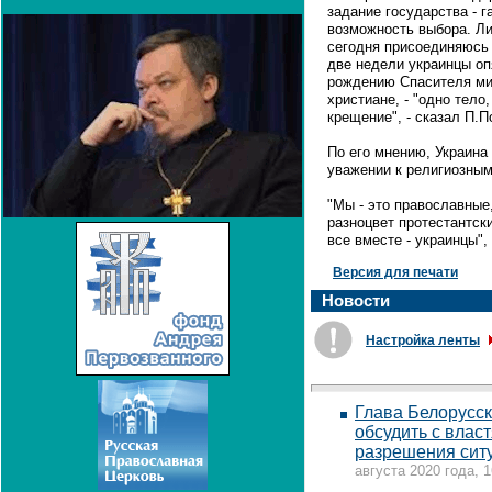
задание государства - г
возможность выбора. Л
сегодня присоединяюсь 
две недели украинцы оп
рождению Спасителя мир
христиане, - "одно тело
крещение", - сказал П.
По его мнению, Украина 
уважении к религиозным
"Мы - это православные,
разноцвет протестантск
все вместе - украинцы",
Версия для печати
Новости
Настройка ленты
Глава Белорусс
обсудить с влас
разрешения сит
августа 2020 года, 1