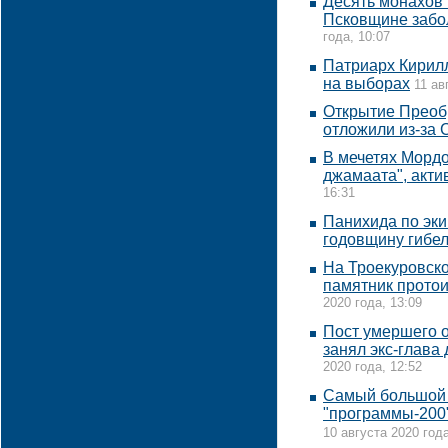
Десять монахов
Псковщине забо
года, 10:07
Патриарх Кирил
на выборах
11 ав
Открытие Преоб
отложили из-за 
В мечетях Мордо
джамаата", акт
16:31
Панихида по эки
годовщину гибе
На Троекуровско
памятник прото
2020 года, 13:09
Пост умершего 
занял экс-глава
2020 года, 12:52
Самый большой 
"программы-200"
10 августа 2020 года