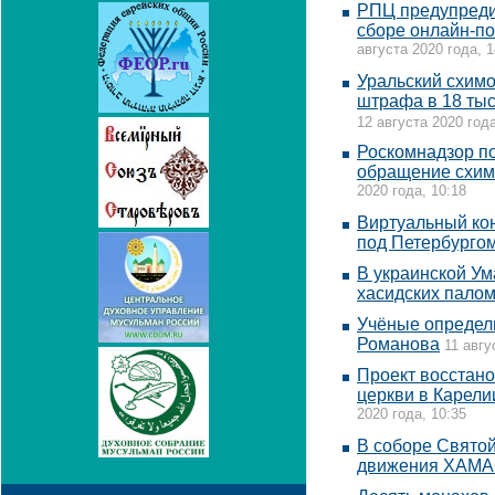
РПЦ предупреди
сборе онлайн-п
августа 2020 года, 1
Уральский схим
штрафа в 18 тыс
12 августа 2020 года
Роскомнадзор по
обращение схим
2020 года, 10:18
Виртуальный кон
под Петербурго
В украинской Ум
хасидских пало
Учёные определ
Романова
11 авгу
Проект восстан
церкви в Карелии
2020 года, 10:35
В соборе Свято
движения ХАМ