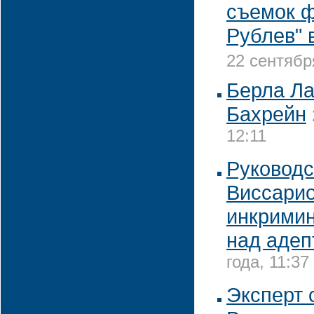
съемок 
Рублев" 
22 сентябр
Берла Ла
Бахрейн
12:11
Руковод
Виссари
инкрими
над адеп
года, 11:37
Эксперт 