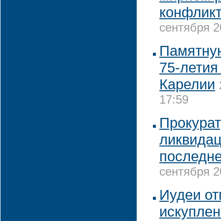
конфликт
сентября 2
Памятную
75-летия
Карелии
17:59
Прокурат
ликвидац
последне
сентября 2
Иудеи от
искуплен