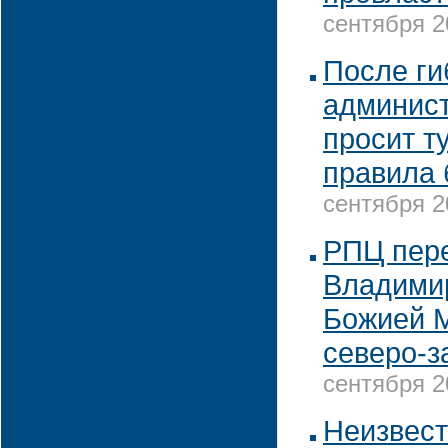
сентября 2
После ги
админист
просит т
правила 
сентября 2
РПЦ пере
Владими
Божией М
северо-з
сентября 2
Неизвест