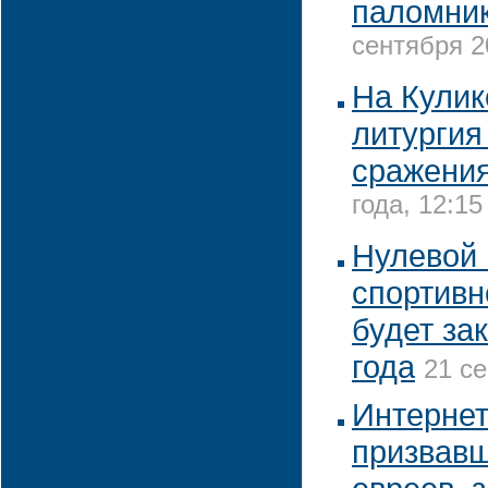
паломни
сентября 2
На Кулик
литургия
сражени
года, 12:15
Нулевой 
спортивн
будет за
года
21 се
Интернет
призвавш