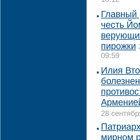
10:12
Главный 
честь Йо
верующи
пирожки
09:59
Илия Вто
болезнен
противос
Армение
28 сентябр
Патриарх
мирном 