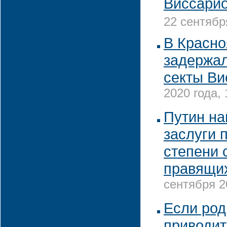
Виссарио
22 сентябр
В Красно
задержал
секты Ви
2020 года, 
Путин на
заслуги 
степени 
правящи
сентября 2
Если род
приводит