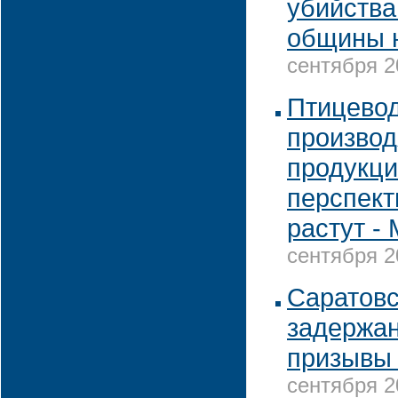
убийства
общины 
сентября 2
Птицево
производ
продукци
перспект
растут -
сентября 2
Саратовс
задержан
призывы 
сентября 2