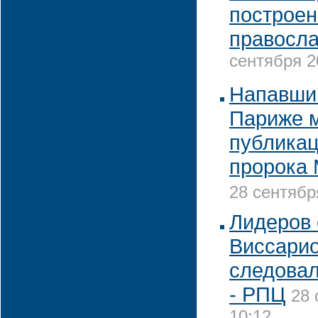
построен
правосла
сентября 2
Напавши
Париже м
публикац
пророка
28 сентябр
Лидеров
Виссарио
следовал
- РПЦ
28 