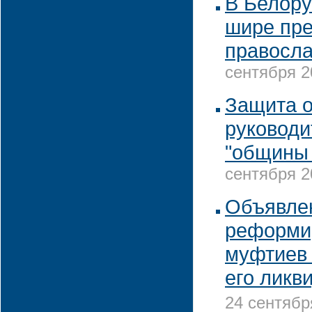
В Белору
шире пре
правосла
сентября 2
Защита 
руководи
"общины
сентября 2
Объявле
реформи
муфтиев 
его ликв
24 сентябр