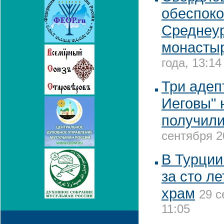
обеспоко
Среднеу
монасты
года, 13:14
Три адеп
Иеговы" 
получили
сентября 20
В Турции
за сто л
храм
29 с
11:05