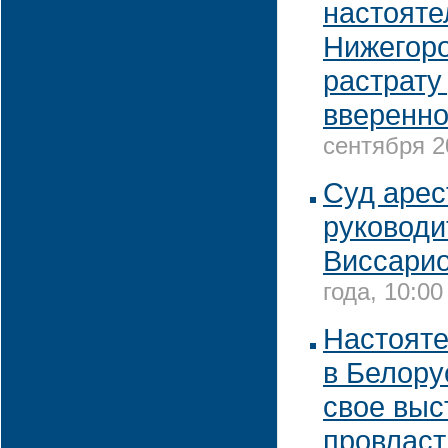
настояте
Нижегоро
растрату
вверенно
сентября 2
Суд арес
руководи
Виссарио
года, 10:00
Настоят
в Белору
свое выс
провлас