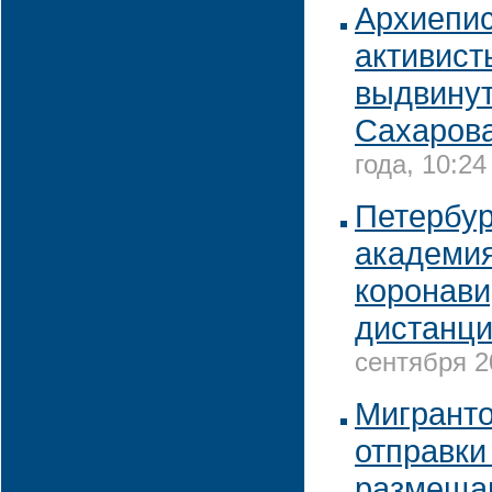
Архиепис
активист
выдвину
Сахаров
года, 10:24
Петербур
академия
коронави
дистанци
сентября 2
Мигранто
отправки
размещаю