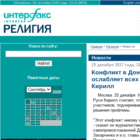
Обновлено: 29 сентября 2020 года, 13:14 (МСК)
English ver
Поиск по сайту:
Главная
>
Религия
> Новости
Новости
25 декабря 2017 года, 11
Конфликт в Дон
Памятные даты
ослабляет всех 
Кирилл
2020
Москва. 25 декабря.
Руси Кирилл считает, ч
01
02
03
04
05
06
участников, подчеркива
07
08
09
10
11
12
13
решения проблемы.
14
15
16
17
18
19
20
21
22
23
24
25
26
27
"Этот конфликт никому н
28
29
30
- сказал он журналистам
самопровозглашенной Д
Захарченко и и.о. глав