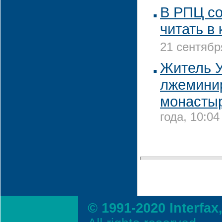
В РПЦ с
читать в
21 сентябр
Житель У
лжемини
монасты
года, 10:04
© 1991-2020 Interfax