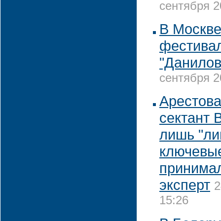
сентября 2
В Москве
фестивал
"Данилов
сентября 2
Арестова
сектант 
лишь "ли
ключевы
принимал
эксперт
2
15:26