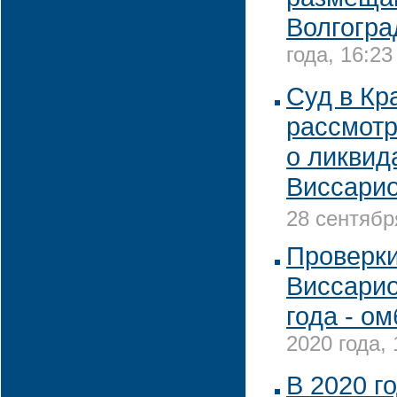
Волгогр
года, 16:23
Суд в Кр
рассмотр
о ликви
Виссарио
28 сентябр
Проверки
Виссарио
года - о
2020 года, 
В 2020 г