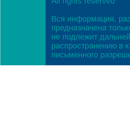
All rights reserved
Вся информация, ра
предназначена тольк
не подлежит дальней
распространению в к
письменного разреш