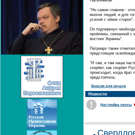
Пасечником.
"Но самое главное - это
многих людей, и для то
усилия с обеих сторон",
Он подчеркнул необход
проблемы, связанной с 
востоке Украины".
Патриарх также отметил
предстоящее освобожден
"И там, и там наша паст
скорбит, как скорбит Ру
происходит, когда брат 
предстоятель.
Версия для печати
Новости
Настройка ленты
Свердлов