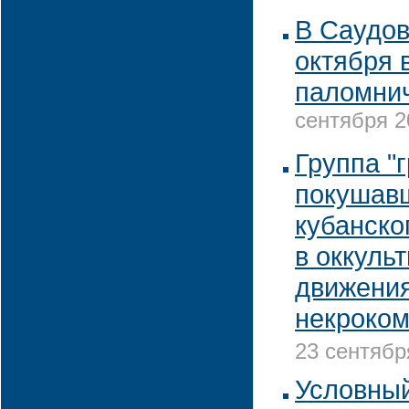
В Саудов
октября 
паломнич
сентября 2
Группа "
покушавш
кубанско
в оккуль
движени
некроком
23 сентябр
Условный