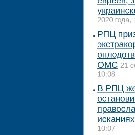
евреев, 
украинск
2020 года, 
РПЦ приз
экстрако
оплодотв
ОМС
21 с
10:08
В РПЦ ж
останови
правосла
исканиях
10:07