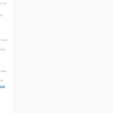
15:00
59
8 года,
года,
 года,
:59
ров
4