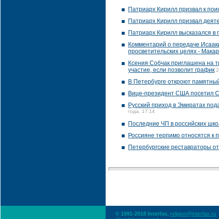
Патриарх Кирилл призвал к пои
Патриарх Кирилл призвал деяте
Патриарх Кирилл высказался в 
Комментарий о передаче Исааки
просветительских целях - Мака
Ксения Собчак приглашена на т
участие, если позволит график
2
В Петербурге откроют памятный
Вице-президент США посетил С
Русский приход в Эмиратах по
года, 17:14
Последние ЧП в российских шко
Россияне терпимо относятся к 
Петербургские реставраторы от
© 1991-2018 Interfax,
religion@interfax.ru