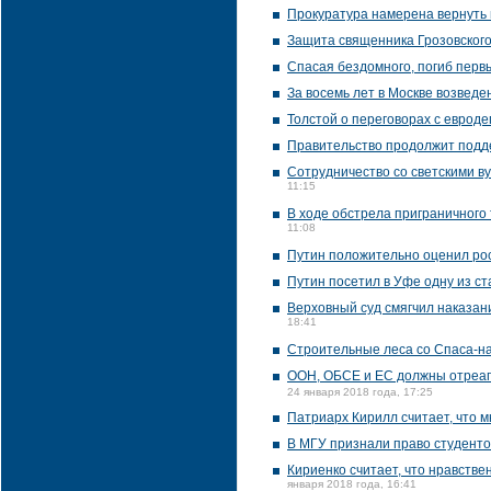
Прокуратура намерена вернуть 
Защита священника Грозовского
Спасая бездомного, погиб перв
За восемь лет в Москве возведе
Толстой о переговорах с евроде
Правительство продолжит подде
Сотрудничество со светскими 
11:15
В ходе обстрела приграничного 
11:08
Путин положительно оценил рос
Путин посетил в Уфе одну из с
Верховный суд смягчил наказан
18:41
Строительные леса со Спаса-на
ООН, ОБСЕ и ЕС должны отреаги
24 января 2018 года, 17:25
Патриарх Кирилл считает, что 
В МГУ признали право студенто
Кириенко считает, что нравстве
января 2018 года, 16:41