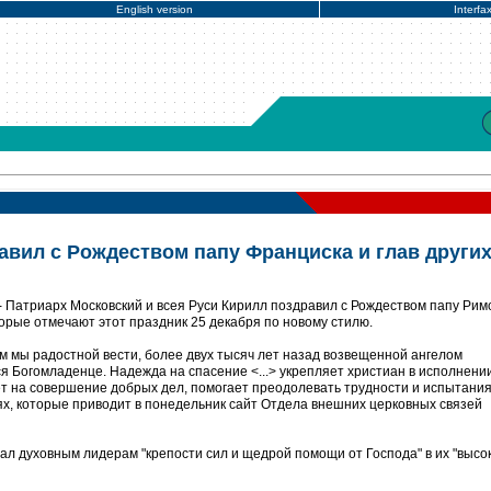
English version
Interfa
авил с Рождеством папу Франциска и глав други
 Патриарх Московский и всея Руси Кирилл поздравил с Рождеством папу Римс
торые отмечают этот праздник 25 декабря по новому стилю.
м мы радостной вести, более двух тысяч лет назад возвещенной ангелом
 Богомладенце. Надежда на спасение <...> укрепляет христиан в исполнени
т на совершение добрых дел, помогает преодолевать трудности и испытания"
х, которые приводит в понедельник сайт Отдела внешних церковных связей
ал духовным лидерам "крепости сил и щедрой помощи от Господа" в их "высо