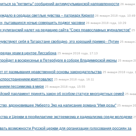
иниться за "ретвиты" сообщений антимусульманской направленности
26 января
ждало в сердцах светлые чувства – патриарх Кирилл
26 января 2018 года, 10:49
н, пытавшихся ночью совершить поджог часовни
26 января 2018 года, 10:29
 хулиганский налет на редакцию сайта "Союз православных журналистов"
25
чувствуют себя в Татарстане свободно, это хороший пример - Путин
25 января
ередан храм в центре Лиссабона
25 января 2018 года, 17:13
ройдет в воскресенье в Петербурге в соборе Владимирской иконы
25 января 2
ет от размывания нравственной основы законодательства
25 января 2018 года, 
аспространением криптовалют
25 января 2018 года, 16:11
анием пессимизма в мире
25 января 2018 года, 15:55
йский парламент принять закон об особом статусе многодетных семей
25 янв
ство, вдохновившее Умберто Эко на написание романа "Имя розы"
25 января 2
рства и Церкви в профилактике экстремизма и радикализма среди молодежи
2
вать возможности Русской церкви для организации голосования россиян за