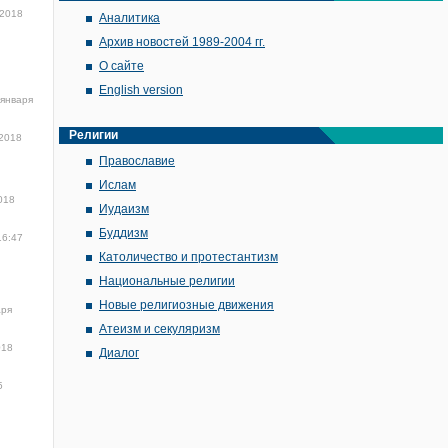
 2018
Аналитика
Архив новостей 1989-2004 гг.
О сайте
English version
 января
Религии
 2018
Православие
Ислам
018
Иудаизм
Буддизм
16:47
Католичество и протестантизм
Национальные религии
Новые религиозные движения
аря
Атеизм и секуляризм
018
Диалог
5