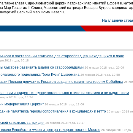
а также глава Сиро-яковитской церкви патриарх Мар Игнатий Ефрем II, катол
а Map Геваргис III Слива, Маронитский патриарх Бешара Бутрос, кардинал ар
анкарский Василий Мap Фома Павел II.
На главную стра
мысла в поставлении епископа для старообрядцев, находящихся в лоне
ря 2018 года, 20:18
вы быстрее развивать диалог со старообрядцами
26 января 2018 года, 20:09
олагаемого подельника "бога Кузи" Цукермана
26 января 2018 года, 19:58
асти Польши допустить Россию к созданию памятника героям Собибора
26 ян
нным инцидент с недопуском его сына в кипе на экзамен и не видит в нем
нваря 2018 года, 13:34
 и модернизация Церкви"
26 января 2018 года, 13:06
дание памятника героям сопротивления в концлагерях и гетто
26 января 2018 го
вой катехизис за три дня
26 января 2018 года, 12:17
 возле Еврейского музея и центра толерантности в Москве
26 января 2018 года,