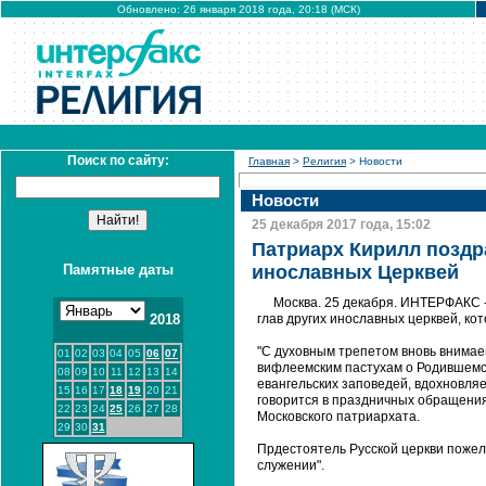
Обновлено: 26 января 2018 года, 20:18 (МСК)
Поиск по сайту:
Главная
>
Религия
> Новости
Новости
25 декабря 2017 года, 15:02
Патриарх Кирилл поздр
Памятные даты
инославных Церквей
Москва. 25 декабря. ИНТЕРФАКС -
2018
глав других инославных церквей, ко
"С духовным трепетом вновь внимае
01
02
03
04
05
06
07
вифлеемским пастухам о Родившемся
08
09
10
11
12
13
14
евангельских заповедей, вдохновляе
15
16
17
18
19
20
21
говорится в праздничных обращения
22
23
24
25
26
27
28
Московского патриархата.
29
30
31
Прдестоятель Русской церкви пожел
служении".