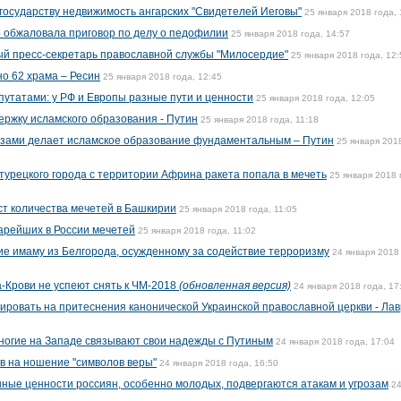
государству недвижимость ангарских "Свидетелей Иеговы"
25 января 2018 года, 
 обжаловала приговор по делу о педофилии
25 января 2018 года, 14:57
ый пресс-секретарь православной службы "Милосердие"
25 января 2018 года, 12:
но 62 храма – Ресин
25 января 2018 года, 12:45
путатами: у РФ и Европы разные пути и ценности
25 января 2018 года, 12:05
ржку исламского образования - Путин
25 января 2018 года, 11:18
вузами делает исламское образование фундаментальным – Путин
25 января 201
турецкого города с территории Африна ракета попала в мечеть
25 января 2018 
т количества мечетей в Башкирии
25 января 2018 года, 11:05
тарейших в России мечетей
25 января 2018 года, 11:02
ие имаму из Белгорода, осужденному за содействие терроризму
24 января 2018
-Крови не успеют снять к ЧМ-2018
(обновленная версия)
24 января 2018 года, 17
ровать на притеснения канонической Украинской православной церкви - Лав
многие на Западе связывают свои надежды с Путиным
24 января 2018 года, 17:04
в на ношение "символов веры"
24 января 2018 года, 16:50
нные ценности россиян, особенно молодых, подвергаются атакам и угрозам
2