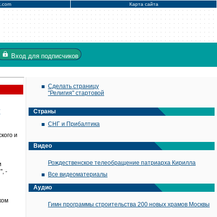
x.com
Карта сайта
Вход
для подписчиков
Сделать страницу
"Религия" стартовой
х
Страны
СНГ и Прибалтика
кого и
Видео
Рождественское телеобращение патриарха Кирилла
и
, -
Все видеоматериалы
Аудио
ком
Гимн программы строительства 200 новых храмов Москвы