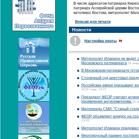
В числе адресатов патриарха Кирилл
патриарх Ассирийской церкви Восток
католикос Востока, митрополит Мал
Версия для печати
Новости
Настройка ленты
Митрополит Иларион не видит с
Московского патриархата
26 янва
В Московском патриархате гото
Столичный суд арестовал предп
Российские евреи призывают вл
2018 года, 14:27
Президент ФЕОР считает исчерпа
проявления антисемитизма
26 я
Материалы СМИ: "Старый стиль
ФЕОР объявляет конкурс на соз
13:03
Митрополит Иларион придумал с
Многоярусный паркинг построят