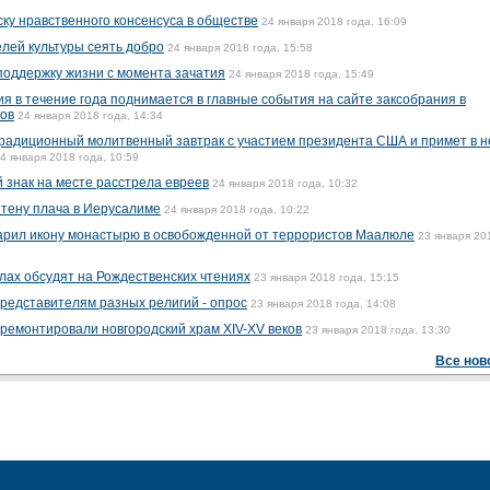
ску нравственного консенсуса в обществе
24 января 2018 года, 16:09
лей культуры сеять добро
24 января 2018 года, 15:58
поддержку жизни с момента зачатия
24 января 2018 года, 15:49
я в течение года поднимается в главные события на сайте заксобрания в
ров
24 января 2018 года, 14:34
радиционный молитвенный завтрак с участием президента США и примет в 
4 января 2018 года, 10:59
 знак на месте расстрела евреев
24 января 2018 года, 10:32
тену плача в Иерусалиме
24 января 2018 года, 10:22
дарил икону монастырю в освобожденной от террористов Маалюле
23 января 20
лах обсудят на Рождественских чтениях
23 января 2018 года, 15:15
представителям разных религий - опрос
23 января 2018 года, 14:08
ремонтировали новгородский храм XIV-XV веков
23 января 2018 года, 13:30
Все нов