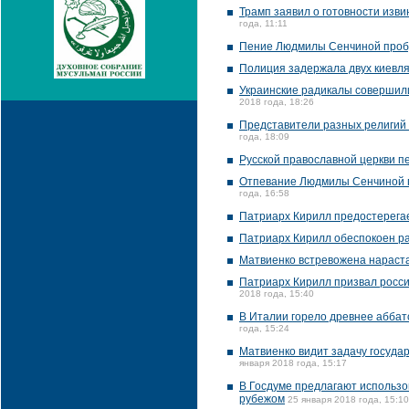
Трамп заявил о готовности изв
года, 11:11
Пение Людмилы Сенчиной пробу
Полиция задержала двух киевля
Украинские радикалы совершили
2018 года, 18:26
Представители разных религий 
года, 18:09
Русской православной церкви п
Отпевание Людмилы Сенчиной п
года, 16:58
Патриарх Кирилл предостерега
Патриарх Кирилл обеспокоен р
Матвиенко встревожена нараст
Патриарх Кирилл призвал росси
2018 года, 15:40
В Италии горело древнее аббат
года, 15:24
Матвиенко видит задачу госуда
января 2018 года, 15:17
В Госдуме предлагают использо
рубежом
25 января 2018 года, 15:10