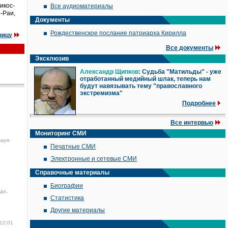
икос-
Все аудиоматериалы
-Раи,
Документы
Рождественское послание патриарха Кирилла
ницу
Все документы
Эксклюзив
Александр Щипков
: Судьба "Матильды" - уже
отработанный медийный шлак, теперь нам
будут навязывать тему "православного
экстремизма"
Подробнее
Все интервью
Мониторинг СМИ
варя
Печатные СМИ
Электронные и сетевые СМИ
Справочные материалы
Биографии
да,
Статистика
Другие материалы
 12:01