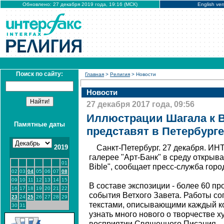
Обновлено: 27 декабря 2019 года, 19:16 (МСК)
English ver
Поиск по сайту:
Главная
>
Религия
> Новости
Новости
27 декабря 2017 года, 09:56
Иллюстрации Шагала к В
Памятные даты
представят в Петербурге
2019
Санкт-Петербург. 27 декабря. ИН
галерее "Арт-Банк" в среду открыв
01
Bible", сообщает пресс-служба горо
02
03
04
05
06
07
08
09
10
11
12
13
14
15
В составе экспозиции - более 60 
16
17
18
19
20
21
22
события Ветхого Завета. Работы с
23
24
25
26
27
28
29
текстами, описывающими каждый ко
30
31
узнать много нового о творчестве х
восприятии Священного Писания.