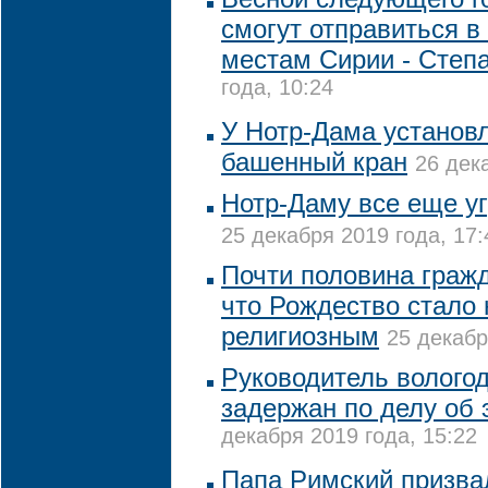
смогут отправиться в
местам Сирии - Степ
года, 10:24
У Нотр-Дама установл
башенный кран
26 дек
Нотр-Даму все еще у
25 декабря 2019 года, 17:
Почти половина граж
что Рождество стало 
религиозным
25 декабр
Руководитель вологод
задержан по делу об
декабря 2019 года, 15:22
Папа Римский призва