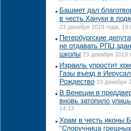
Башмет дал благотво
в честь Хануки в под
23 декабря 2019 года, 19:
Петербургские депута
не отдавать РПЦ зда
школы
23 декабря 2019 
Израиль упростит хри
Газы въезд в Иеруса
Рождество
23 декабря 2
В Венеции в преддве
вновь затопило улиц
14:13
Храм в честь иконы 
"Споручница грешных"