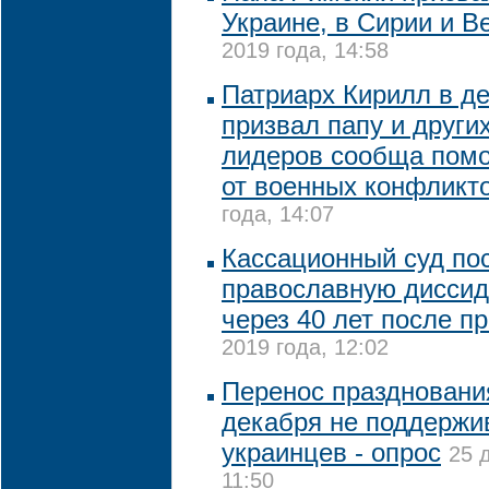
Украине, в Сирии и В
2019 года, 14:58
Патриарх Кирилл в д
призвал папу и други
лидеров сообща пом
от военных конфликт
года, 14:07
Кассационный суд по
православную диссид
через 40 лет после п
2019 года, 12:02
Перенос праздновани
декабря не поддержи
украинцев - опрос
25 
11:50