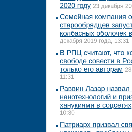
2020 году
23 декабря 20
Семейная компания 
старообрядцев запус
колбасных оболочек в
декабря 2019 года, 13:31
В РПЦ считают, что к
свободе совести в Ро
только его авторам
23
11:31
Раввин Лазар назвал
нанотехнологий и при
ханукиями в соцсетях
10:30
Патриарх призвал св