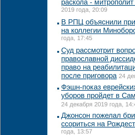
раскола - митрополит
2019 года, 20:09
В РПЦ объяснили при
на коллегии Минобор
года, 17:45
Суд рассмотрит вопро
православной диссид
право на реабилитаци
после приговора
24 де
Фэшн-показ еврейски
уборов пройдет в Сам
24 декабря 2019 года, 14:
Джонсон пожелал бри
ссориться на Рождес
года, 13:57