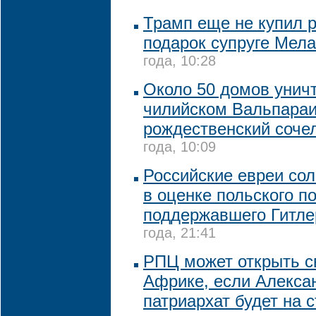
Трамп еще не купил 
подарок супруге Мел
года, 10:28
Около 50 домов унич
чилийском Вальпараи
рождественский соче
года, 10:09
Российские евреи со
в оценке польского п
поддержавшего Гитле
года, 21:41
РПЦ может открыть с
Африке, если Алекса
патриархат будет на 