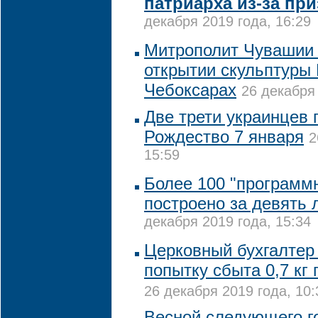
патриарха из-за пр
декабря 2019 года, 16:29
Митрополит Чувашии 
открытии скульптуры 
Чебоксарах
26 декабря 
Две трети украинцев 
Рождество 7 января
2
15:59
Более 100 "программ
построено за девять 
декабря 2019 года, 15:34
Церковный бухгалтер
попытку сбыта 0,7 кг 
26 декабря 2019 года, 10:
Весной следующего г