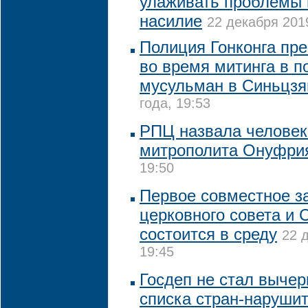
улаживать проблемы в
насилие
22 декабря 2019
Полиция Гонконга пр
во время митинга в п
мусульман в Синьцзя
года, 19:53
РПЦ назвала человек
митрополита Онуфри
19:50
Первое совместное з
церковного совета и
состоится в среду
22 
19:45
Госдеп не стал вычер
списка стран-наруши