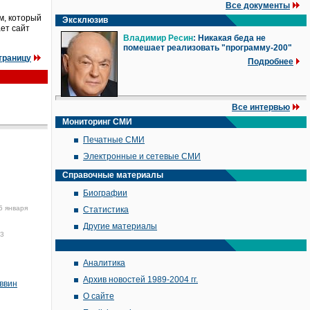
Все документы
м, который
Эксклюзив
ет сайт
Владимир Ресин
: Никакая беда не
помешает реализовать "программу-200"
траницу
Подробнее
Все интервью
Мониторинг СМИ
Печатные СМИ
Электронные и сетевые СМИ
Справочные материалы
Биографии
5 января
Статистика
Другие материалы
03
Аналитика
Архив новостей 1989-2004 гг.
ввин
О сайте