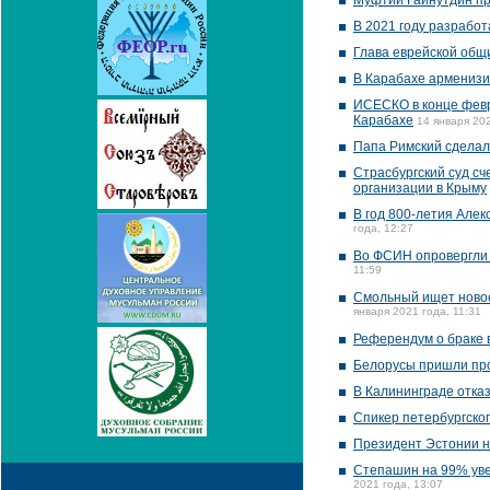
Муфтий Гайнутдин пр
В 2021 году разработ
Глава еврейской общ
В Карабахе арменизи
ИСЕСКО в конце февр
Карабахе
14 января 202
Папа Римский сделал
Страсбургский суд с
организации в Крыму
В год 800-летия Алек
года, 12:27
Во ФСИН опровергли 
11:59
Смольный ищет новое
января 2021 года, 11:31
Референдум о браке 
Белорусы пришли пр
В Калининграде отка
Спикер петербургско
Президент Эстонии н
Степашин на 99% увер
2021 года, 13:07