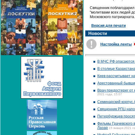
Священник поблагодарил 
"молитвами всех людей д
Московского патриархата.
Версия для печати
Новости
Настройка ленты
В МЧС РФ опасаются 
В столице Казахстан
Киев рассчитывает н
Арестованный бывший
Врач предостерег от
2021 года, 15:07
Семинарский корпус 
Священник РПЦ напом
Петербуржцев просят
Фильмы Грачевского 
Лазар
15 января 2021 го