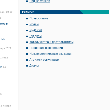
English version
Религии
ода, 10:10
2
Православие
ков в
Ислам
Иудаизм
Буддизм
зные
Католичество и протестантизм
Национальные религии
варя 2021
Новые религиозные движения
1 года,
Атеизм и секуляризм
Диалог
ви
14
32
13 января