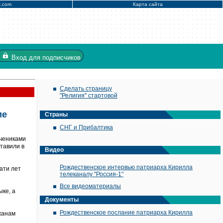
x.com
Карта сайта
Вход
для подписчиков
Сделать страницу
"Религия" стартовой
ие
Страны
СНГ и Прибалтика
учениками
тавили в
Видео
Рождественское интервью патриарха Кирилла
ати лет
телеканалу "Россия-1"
Все видеоматериалы
ыке, а
Документы
Рождественское послание патриарха Кирилла
жанам