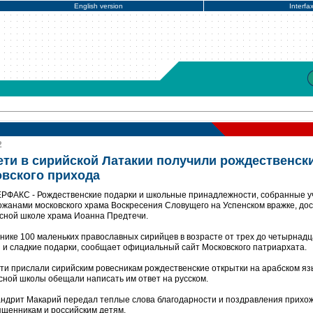
English version
Interfa
2
ти в сирийской Латакии получили рождественск
овского прихода
ЕРФАКС - Рождественские подарки и школьные принадлежности, собранные 
ожанами московского храма Воскресения Словущего на Успенском вражке, дос
сной школе храма Иоанна Предтечи.
нике 100 маленьких православных сирийцев в возрасте от трех до четырнадц
и и сладкие подарки, сообщает официальный сайт Московского патриархата.
ети прислали сирийским ровесникам рождественские открытки на арабском яз
сной школы обещали написать им ответ на русском.
ндрит Макарий передал теплые слова благодарности и поздравления прихо
вященникам и российским детям.