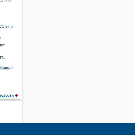
21 года,
рублей
11
3
гут
гут
ерковь
11
новости