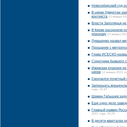
Новосибирский суд ос
В цирке Удмуртии зая
контекста
13 января 202
Власти Заполярья не
В Киеве расценили пр
признаку
13 января 202
Лукашенко назвал ми
Прощание с митропол
Глава ИСЕСКО назвал
Соратника бывшего с
Ижевская епархия не
цирке
12 января 2021 го
Скончался почетный 
Запрещать крещенские
года, 12:47
Шаман Габышев задум
Еще одно дело завед
Главный раввин Росс
2021 года, 10:23
В десяти кварталах 