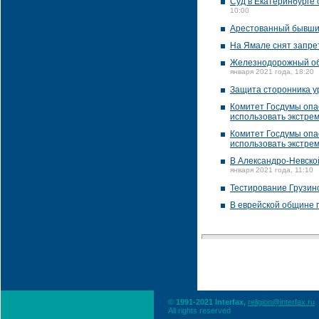
Суд в Екатеринбурге
10:00
Арестованный бывший
На Ямале снят запре
Железнодорожный обх
января 2021 года, 18:20
Защита сторонника ур
Комитет Госдумы опа
использовать экстре
Комитет Госдумы опа
использовать экстре
В Александро-Невско
января 2021 года, 11:10
Тестирование Грузин
В еврейской общине 
© 1991-2021 Interfax,
religion@interfax.ru
All rights reserved