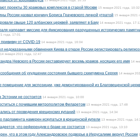
ивился от коронавируса
15 января 2021 года, 10:53
ают проекты 30 храмовых комплексов в старой Москве
15 января 2021 года, 10:32
ины России назвал кончину Бориса Грачевского личной утратой
15 января 2021 г
ровали свыше 120 албанских церквей, заявляют в Баку
14 января 2021 года, 17:1
аля направит миссию для фиксирования разрушенных исторических памятни
1 года, 17:01
 прививку от COVID-19
14 января 2021 года, 16:04
чел недоказанными обвинения Киева в отказе России регистрировать религио
14 января 2021 года, 12:47
сандра Невского в России реставрируют восемь храмов, носящих его имя
14 ян
сообщения об ухудшении состояния бывшего схиигумена Сергия
14 января 202
 помещение для экспозиции, уже демонтированной из Благовещенской церк
в Эстонии не состоится
14 января 2021 года, 10:00
оститься с почившим митрополитом Филаретом
13 января 2021 года, 17:48
зались от проведения крещенских купаний
13 января 2021 года, 14:34
го парламента намерен искупаться в крещенской купели
13 января 2021 года, 14:
адеется, что референдум о браке не состоится
13 января 2021 года, 13:10
ен, что в этом году Александровское подворье в Иерусалиме вернут России