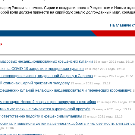
народ России за помощь Сирии и поздравил всех с Рождеством и Новым годо
оброй воли должен принести на сирийскую землю долгожданный мир", сообща
На главную с
массовых несанкционированных крещенских купаний
15 января 2021 года, 16:16
а из-за COVID-19 запретили крещенские купания
15 января 2021 года, 16:10
а возвращение иконы, подаренной Лаврову в Сараево
15 января 2021 года, 15:51
 схимонах Сергий прекратил голодовку
15 января 2021 года, 15:17
 крещенских купаний желающих вакцинироваться и перенесших коронавирус
1
Александро-Невской лавры отреставрируют к сентябрю
15 января 2021 года, 15:
нил что грехи не смываются в крещенской проруби
15 января 2021 года, 13:19
 ответственно подойти к крещенским купаниям
15 января 2021 года, 12:19
воспитали миллионы детей на ценностях доброты и человечности, считает ра
да, 12:06