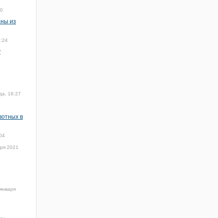
10
аны из
1:24
у
да, 16:27
1
вотных в
04
аря 2021
января