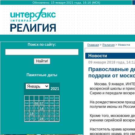
Обновлено: 15 января 2021 года, 16:16 (МСК)
Поиск по сайту:
Главная
>
Религия
> Новости
Новости
09 января 2018 года, 14:1
Православные де
Памятные даты
подарки от моск
Москва. 9 января. ИНТ
2021
воскресной школы и прих
Сирию и передали воскре
01
02
03
На рождественском празд
04
05
06
07
08
09
10
получили иконы из Росси
11
12
13
14
15
16
17
18
19
20
21
22
23
24
Кроме того, московские д
25
26
27
28
29
30
31
ученики сирийской воскре
Настоятель храма архима
московского храма, его с