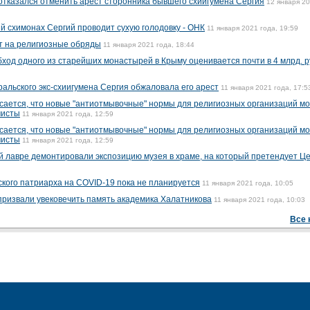
 отказался отменить арест сторонника бывшего схиигумена Сергия
12 января 20
 схимонах Сергий проводит сухую голодовку - ОНК
11 января 2021 года, 19:59
т на религиозные обряды
11 января 2021 года, 18:44
од одного из старейших монастырей в Крыму оценивается почти в 4 млрд. 
альского экс-схиигумена Сергия обжаловала его арест
11 января 2021 года, 17:5
сается, что новые "антиотмывочные" нормы для религиозных организаций мо
мисты
11 января 2021 года, 12:59
сается, что новые "антиотмывочные" нормы для религиозных организаций мо
мисты
11 января 2021 года, 12:59
й лавре демонтировали экспозицию музея в храме, на который претендует Ц
ского патриарха на COVID-19 пока не планируется
11 января 2021 года, 10:05
призвали увековечить память академика Халатникова
11 января 2021 года, 10:03
Все 