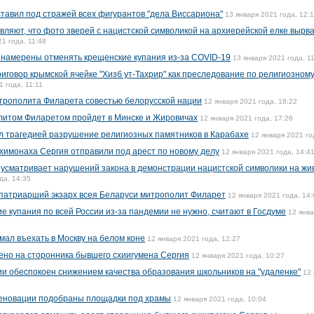
тавил под стражей всех фигурантов "дела Виссариона"
13 января 2021 года, 12:
вляют, что фото зверей с нацистской символикой на архиерейской елке вырв
1 года, 11:48
 намерены отменять крещенские купания из-за COVID-19
13 января 2021 года, 1
иговор крымской ячейке "Хизб ут-Тахрир" как преследование по религиозном
1 года, 11:11
трополита Филарета совестью белорусской нации
12 января 2021 года, 18:22
итом Филаретом пройдет в Минске и Жировичах
12 января 2021 года, 17:26
 трагедией разрушение религиозных памятников в Карабахе
12 января 2021 го
химонаха Сергия отправили под арест по новому делу
12 января 2021 года, 14:4
 усматривает нарушений закона в демонстрации нацистской символики на жи
да, 14:35
патриарший экзарх всея Беларуси митрополит Филарет
12 января 2021 года, 14:
 купания по всей России из-за пандемии не нужно, считают в Госдуме
12 янв
ал въехать в Москву на белом коне
12 января 2021 года, 12:27
ено на сторонника бывшего схиигумена Сергия
12 января 2021 года, 10:27
ии обеспокоен снижением качества образования школьников на "удаленке"
12 
реновации подобраны площадки под храмы
12 января 2021 года, 10:04