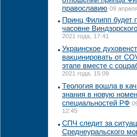
православию
09 апреля
Принц Филипп будет 
часовне Виндзорског
2021 года, 17:41
Украинское духовенст
вакцинировать от CO
этапе вместе с соцр
2021 года, 15:09
Теология вошла в кач
знания в новую номе
специальностей РФ
0
12:45
СПЧ следит за ситуац
Среднеуральского мо