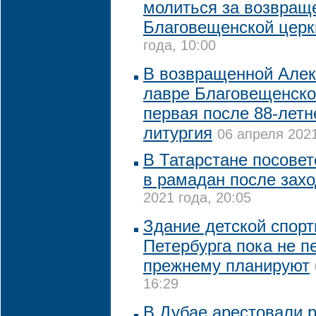
молиться за возвращ
Благовещенской церк
года, 10:00
В возвращенной Алек
лавре Благовещенско
первая после 88-летн
литургия
06 апреля 2021
В Татарстане посове
в рамадан после захо
2021 года, 20:05
Здание детской спор
Петербурга пока не п
прежнему планируют
16:29
В Дубае арестовали р