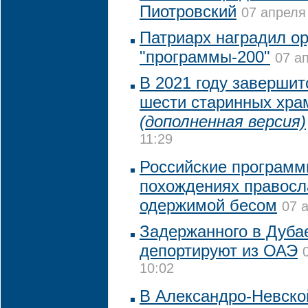
Пиотровский
07 апреля
Патриарх наградил о
"программы-200"
07 а
В 2021 году завершит
шести старинных хра
(дополненная версия)
11:29
Российские программи
похождениях правосл
одержимой бесом
07 
Задержанного в Дуба
депортируют из ОАЭ
10:02
В Александро-Невско