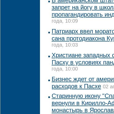
В американском штат
запрет на йогу в школ
пропагандировать ин
года, 10:09
Патриарх ввел морат
сана протодиакона К
года, 10:03
Христиане западных 
Пасху в условиях па
года, 10:00
Бизнес ждет от амер
расходов к Пасхе
02 а
Старинную икону "Сп
вернули в Кирилло-А
монастырь в Ярослав