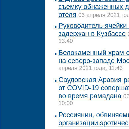
съемку обнаженных д
отеля
06 апреля 2021 год
Руководитель ячейки 
задержан в Кузбассе
13:40
Белокаменный храм с
на северо-западе Мос
апреля 2021 года, 11:43
Саудовская Аравия р
от COVID-19 соверша
во время рамадана
06
10:00
Россиянин, обвиняем
организации эротичес