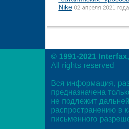
Nike
02 апреля 2021 года
© 1991-2021 Interfax
All rights reserved
Вся информация, ра
предназначена тольк
не подлежит дальней
распространению в к
письменного разреш