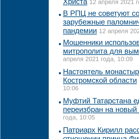
Христа
12 апреля 2021 г
В РПЦ не советуют с
зарубежные паломнич
пандемии
12 апреля 202
Мошенники использов
митрополита для вым
апреля 2021 года, 10:09
Настоятель монастыр
Костромской области
10:06
Муфтий Татарстана е
переизбран на новый 
года, 10:05
Патриарх Кирилл рас
отношении принца Фи