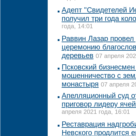
Адепт "Свидетелей И
получил три года кол
года, 14:01
Раввин Лазар провел
церемонию благосло
деревьев
07 апреля 202
Псковский бизнесмен 
мошенничество с зем
монастыря
07 апреля 2
Апелляционный суд о
приговор лидеру ячей
апреля 2021 года, 16:01
Реставрация надгроб
Невского продлится е