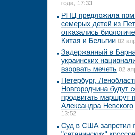
года, 17:33
РПЦ предложила пом
семерых детей из Пет
отказались биологиче
Китая и Бельгии
02 ап
Задержанный в Барна
украинских национали
взорвать мечеть
02 ап
Петербург, Ленобласт
Новгородчина будут 
продвигать маршрут 
Александра Невского
13:52
Суд в США запретил 
"сатанинских" кроссо