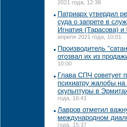
2021 года, 12:38
Патриарх утвердил р
суда о запрете в слу
Игнатия (Тарасова) и 
апреля 2021 года, 10:01
Производитель "сатан
отозвал их из продаж
10:00
Глава СПЧ советует 
психиатру жалобы на
скульптуры в Эрмита
года, 16:41
Лавров отметил важн
международном диал
года, 15:37