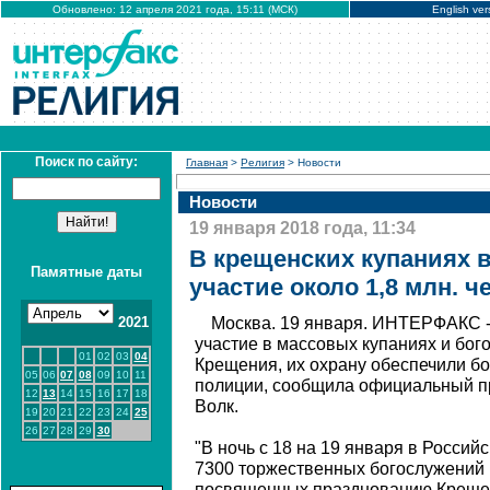
Обновлено: 12 апреля 2021 года, 15:11 (МСК)
English ver
Поиск по сайту:
Главная
>
Религия
> Новости
Новости
19 января 2018 года, 11:34
В крещенских купаниях 
Памятные даты
участие около 1,8 млн. ч
2021
Москва. 19 января. ИНТЕРФАКС - 
участие в массовых купаниях и бо
01
02
03
04
Крещения, их охрану обеспечили бо
05
06
07
08
09
10
11
полиции, сообщила официальный п
12
13
14
15
16
17
18
Волк.
19
20
21
22
23
24
25
26
27
28
29
30
"В ночь с 18 на 19 января в Росси
7300 торжественных богослужений 
посвященных празднованию Крещен