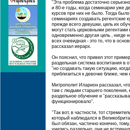
"Эта проблема достаточно серьезно
и 80-е годы, когда семинарии уже д
курсов при них не было. Тогда был
семинариях создавать регентские ку
прежде всего девушки, цель их обу
могут стать церковными регентами 
одновременно другая цель , нигде 
всех очевидная - это то, что в осно
рассказал иерарх.
Он пояснил, что привел этот пример
раздельная система воспитания в о
"но создавать такую ситуацию, когд
приблизиться к девочке ближе, чем 
Митрополит Иларион рассказал, что
там с людьми старшего поколения,
раздельное обучение и "рассказывал
функционировало".
"Так вот, в частности, тот стремите
который наблюдался в Великобритани
был обязан, частично конечно, тому,
учились раздельно, они не встреча