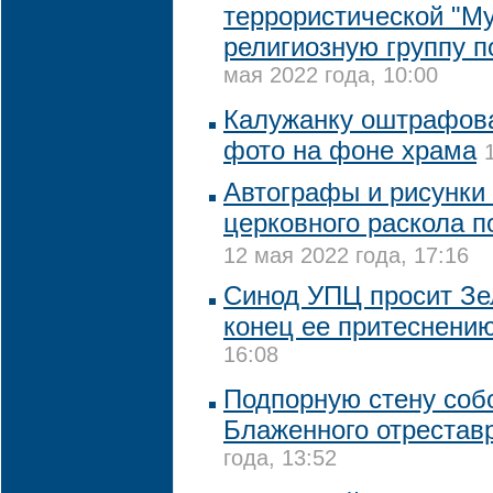
террористической "М
религиозную группу п
мая 2022 года, 10:00
Калужанку оштрафова
фото на фоне храма
Автографы и рисунки
церковного раскола п
12 мая 2022 года, 17:16
Синод УПЦ просит Зе
конец ее притеснени
16:08
Подпорную стену соб
Блаженного отрестав
года, 13:52