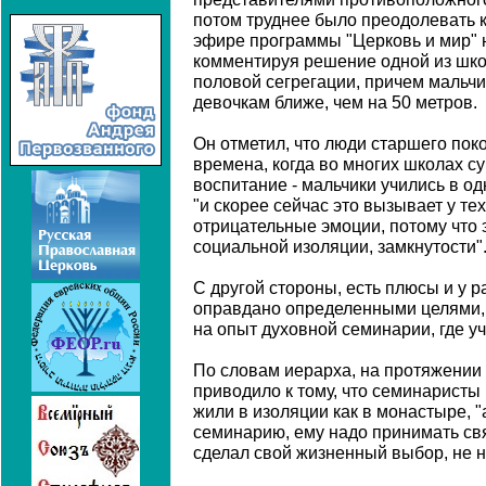
потом труднее было преодолевать ка
эфире программы "Церковь и мир" н
комментируя решение одной из шко
половой сегрегации, причем мальч
девочкам ближе, чем на 50 метров.
Он отметил, что люди старшего пок
времена, когда во многих школах с
воспитание - мальчики учились в одн
"и скорее сейчас это вызывает у те
отрицательные эмоции, потому что 
социальной изоляции, замкнутости"
С другой стороны, есть плюсы и у р
оправдано определенными целями, 
на опыт духовной семинарии, где у
По словам иерарха, на протяжении 
приводило к тому, что семинаристы 
жили в изоляции как в монастыре, "
семинарию, ему надо принимать св
сделал свой жизненный выбор, не 