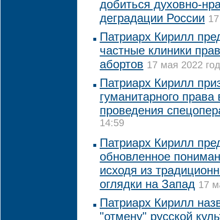
добиться духовно-нр
деградации России
17
Патриарх Кирилл пре
частные клиники пра
абортов
17 мая 2022 год
Патриарх Кирилл при
гуманитарного права 
проведения спецопер
14:59
Патриарх Кирилл пре
обновленное пониман
исходя из традиционн
оглядки на Запад
17 м
Патриарх Кирилл наз
"отмену" русской кул