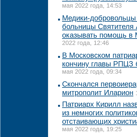
мая 2022 года, 14:53
Медики-добровольцы
больницы Cвятителя 
оказывать помощь в 
2022 года, 12:46
В Московском патриа
кончину главы РПЦЗ 
мая 2022 года, 09:34
Скончался первоиер
митрополит Иларион
Патриарх Кирилл наз
из немногих политико
отстаивающих христи
мая 2022 года, 19:25