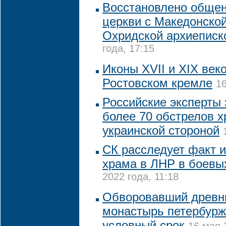
Восстановлено обще
церкви с Македонской
Охридской архиеписк
года, 17:15
Иконы XVII и XIX век
Ростовском кремле
16
Российские эксперты
более 70 обстрелов 
украинской стороной
СК расследует факт 
храма в ЛНР в боевы
2022 года, 11:18
Обворовавший древни
монастырь петербурж
условный срок