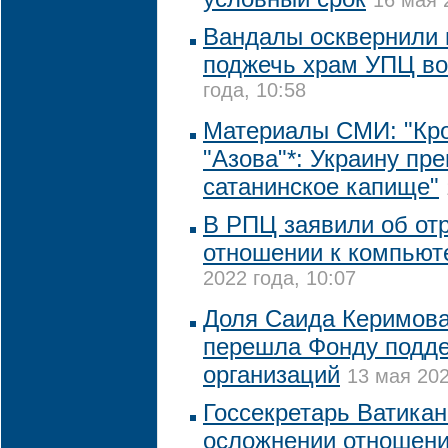
16 мая 
Вандалы осквернили 
поджечь храм УПЦ во
года, 10:58
Материалы СМИ: "Кр
"Азова"*: Украину пр
сатанинское капище"
В РПЦ заявили об от
отношении к компьют
2022 года, 10:07
Доля Саида Керимова
перешла Фонду подде
организаций
13 мая 202
Госсекретарь Ватикан
осложнении отношен