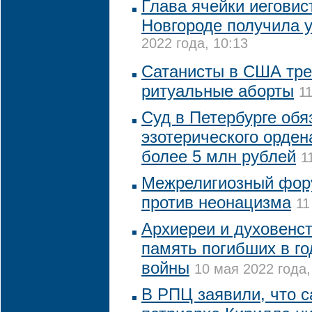
Глава ячейки иегови
Новгороде получила 
2022 года, 10:13
Сатанисты в США тре
ритуальные аборты
1
Суд в Петербурге обя
эзотерического орден
более 5 млн рублей
1
Межрелигиозный фор
против неонацизма
11
Архиереи и духовенс
память погибших в г
войны
10 мая 2022 года,
В РПЦ заявили, что с