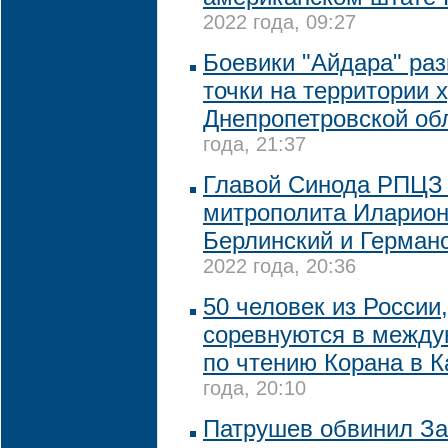
2022 года, 09:27
Боевики "Айдара" ра
точки на территории 
Днепропетровской об
года, 21:37
Главой Синода РПЦЗ 
митрополита Иларион
Берлинский и Герман
2022 года, 20:36
50 человек из России
соревнуются в между
по чтению Корана в К
года, 20:10
Патрушев обвинил За