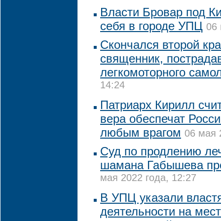
Власти Бровар под К
себя в городе УПЦ
06 
Скончался второй кр
священник, пострада
легкомоторного само
14:24
Патриарх Кирилл счит
вера обеспечат Росси
любым врагом
06 мая 
Суд по продлению леч
шамана Габышева про
мая 2022 года, 12:27
В УПЦ указали властя
деятельности на мест