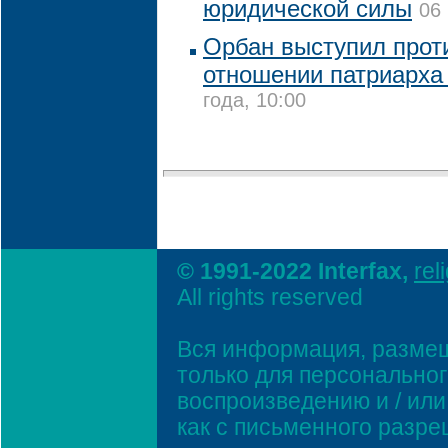
юридической силы
06
Орбан выступил прот
отношении патриарха
года, 10:00
© 1991-2022 Interfax,
rel
All rights reserved
Вся информация, размещ
только для персонально
воспроизведению и / ил
как с письменного разр