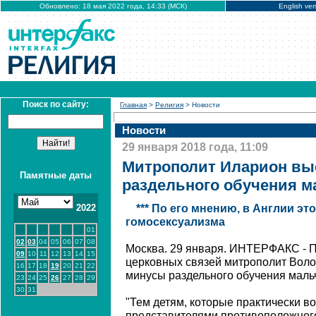
Обновлено: 18 мая 2022 года, 14:33 (МСК)
English ver
Поиск по сайту:
Главная
>
Религия
> Новости
Новости
29 января 2018 года, 11:09
Митрополит Иларион вы
Памятные даты
раздельного обучения м
2022
*** По его мнению, в Англии эт
гомосексуализма
01
02
03
04
05
06
07
08
Москва. 29 января. ИНТЕРФАКС - 
09
10
11
12
13
14
15
церковных связей митрополит Вол
16
17
18
19
20
21
22
минусы раздельного обучения мальч
23
24
25
26
27
28
29
30
31
"Тем детям, которые практически в
представителями противоположного