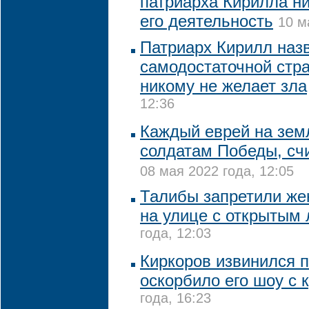
патриарха Кирилла ни
его деятельность
10 м
Патриарх Кирилл наз
самодостаточной стра
никому не желает зла
12:36
Каждый еврей на зем
солдатам Победы, сч
08 мая 2022 года, 12:05
Талибы запретили же
на улице с открытым
года, 12:03
Киркоров извинился п
оскорбило его шоу с 
года, 16:23