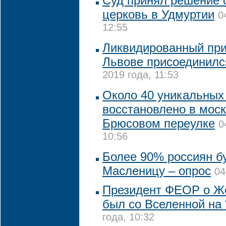
Суд принял решение 
церковь в Удмуртии
0
12:55
Ликвидированный при
Львове присоединилс
2019 года, 11:53
Около 40 уникальных
восстановлено в мос
Брюсовом переулке
0
10:56
Более 90% россиян бу
Масленицу – опрос
04
Президент ФЕОР о Ж
был со Вселенной на 
года, 10:32