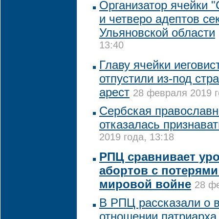
Организатор ячейки 
и четверо адептов се
Ульяновской области
13:40
Главу ячейки иегови
отпустили из-под ст
арест
28 февраля 2019 г
Сербская православн
отказалась признава
2019 года, 13:18
РПЦ сравнивает уро
абортов с потерями
мировой войне
28 фе
В РПЦ рассказали о 
отношении патриарха