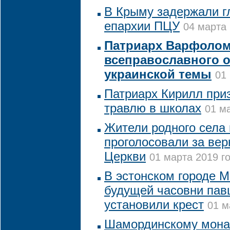
В Крыму задержали г
епархии ПЦУ
04 марта 
Патриарх Варфоломе
всеправославного 
украинской темы
01
Патриарх Кирилл при
травлю в школах
01 ма
Жители родного села
проголосовали за вер
Церкви
01 марта 2019 го
В эстонском городе М
будущей часовни па
установили крест
01 м
Шамординскому мона