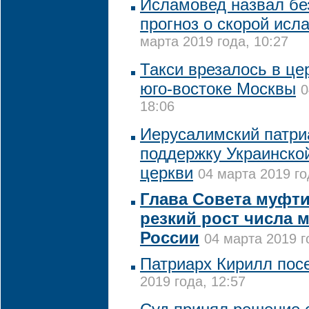
Исламовед назвал б
прогноз о скорой исл
марта 2019 года, 10:27
Такси врезалось в це
юго-востоке Москвы
0
18:06
Иерусалимский патри
поддержку Украинско
церкви
04 марта 2019 го
Глава Совета муфти
резкий рост числа 
России
04 марта 2019 г
Патриарх Кирилл пос
2019 года, 12:57