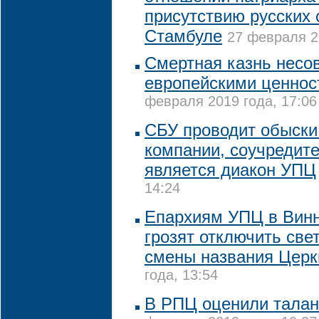
присутствию русских
Стамбуле
27 февраля 2
Смертная казнь несо
европейскими ценнос
февраля 2019 года, 17:06
СБУ проводит обыски
компании, соучредит
является диакон УПЦ
14:24
Епархиям УПЦ в Винн
грозят отключить свет
смены названия Церк
года, 13:54
В РПЦ оценили тала