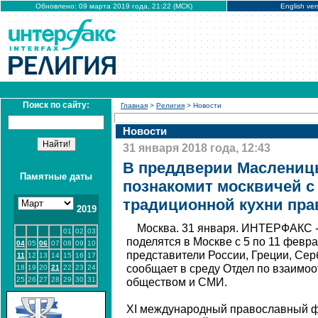
Обновлено: 09 марта 2019 года, 21:22 (МСК)
English ver
Поиск по сайту:
Главная
>
Религия
> Новости
Новости
31 января 2018 года, 12:43
В преддверии Маслениц
Памятные даты
познакомит москвичей с
традиционной кухни пра
2019
Москва. 31 января. ИНТЕРФАКС 
01
02
03
поделятся в Москве с 5 по 11 февр
04
05
06
07
08
09
10
представители России, Греции, Сер
11
12
13
14
15
16
17
сообщает в среду Отдел по взаимо
18
19
20
21
22
23
24
25
26
27
28
29
30
31
обществом и СМИ.
XI международный православный ф