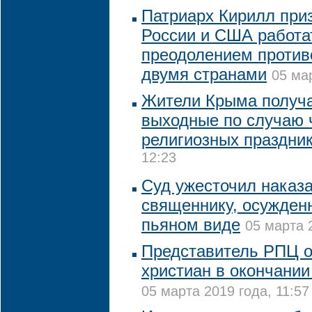
Патриарх Кирилл при
России и США работа
преодолением против
двумя странами
05 ма
Жители Крыма получ
выходные по случаю 
религиозных праздни
12:23
Суд ужесточил наказ
священнику, осужден
пьяном виде
05 марта 
Представитель РПЦ о
христиан в окончании
05 марта 2019 года, 11:57