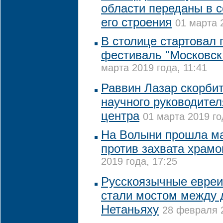
области переданы в с
его строения
01 марта 
В столице стартовал 
фестиваль "Московск
марта 2019 года, 11:41
Раввин Лазар скорбит
научного руководител
центра
01 марта 2019 го
На Волыни прошла ма
против захвата храм
2019 года, 17:25
Русскоязычные евреи
стали мостом между 
Нетаньяху
28 февраля 2