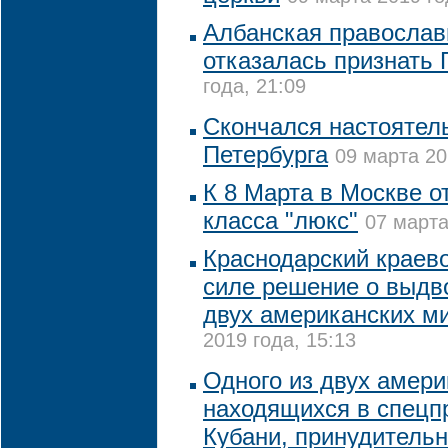
Албанская православ
отказалась признать
года, 21:09
Скончался настоятель
Петербурга
09 марта 20
К 8 Марта в Москве о
класса "люкс"
07 марта
Краснодарский краево
силе решение о выдв
двух американских м
2019 года, 15:13
Одного из двух амер
находящихся в спецп
Кубани, принудитель