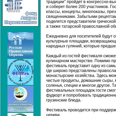
традиции" пройдет в конгрессно-вы
и соберет более 200 участников. Го
классы, концерты, кинопоказы, през
священниками. Забытыми рецептам
поделятся представители греческой
а также татарской православной о
Ежедневно для посетителей будут 
культурные площадки, возвращающ
народных гуляний, которые предше
Каждый из гостей фестиваля сможе
кулинарном мастерстве. Помимо пр
фестиваль представит одну из сам
где широко представлены правосл
монастырские хозяйства. Здесь мож
чистые продукты, домашние сыры, м
соленья, специи и многое другое. Т
фестивальных площадок гости смог
фудкорт и попробовать традиционны
грузинские блюда.
Фестиваль проводится при поддерж
церкви.